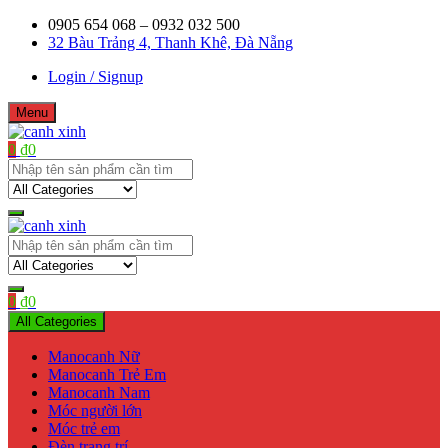
Skip
0905 654 068 – 0932 032 500
to
32 Bàu Trảng 4, Thanh Khê, Đà Nẵng
content
Login / Signup
Menu
0
₫
0
Shop bán manơcanh, phụ kiện mở shop
canh xinh
Shop bán manơcanh, phụ kiện mở shop
canh xinh
0
₫
0
All Categories
Manocanh Nữ
Manocanh Trẻ Em
Manocanh Nam
Móc người lớn
Móc trẻ em
Đèn trang trí