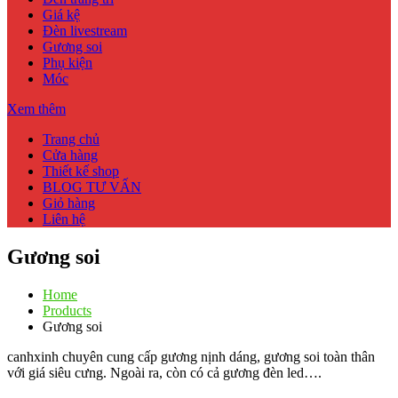
Giá kệ
Đèn livestream
Gương soi
Phụ kiện
Móc
Xem thêm
Trang chủ
Cửa hàng
Thiết kế shop
BLOG TƯ VẤN
Giỏ hàng
Liên hệ
Gương soi
Home
Products
Gương soi
canhxinh chuyên cung cấp gương nịnh dáng, gương soi toàn thân
với giá siêu cưng. Ngoài ra, còn có cả gương đèn led….