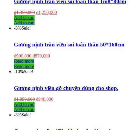
Gương nịnh tràn viền soi toàn thân 1m8*80cm
₫
1,350,000
₫
1,250,000
Add to cart
Add to cart
-3%
Sale!
Gương nịnh tràn viền soi toàn thân 50*160cm
₫
900,000
₫
870,000
Read more
Read more
-10%
Sale!
Gương nịnh viền gỗ chuyên dùng cho shop.
₫
1,050,000
₫
940,000
Add to cart
Add to cart
-8%
Sale!