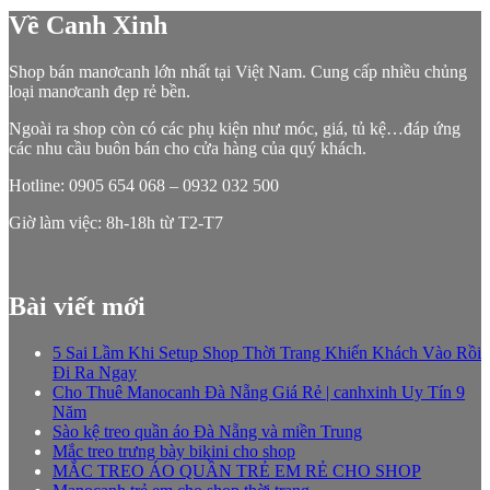
Về Canh Xinh
Shop bán manơcanh lớn nhất tại Việt Nam. Cung cấp nhiều chủng
loại manơcanh đẹp rẻ bền.
Ngoài ra shop còn có các phụ kiện như móc, giá, tủ kệ…đáp ứng
các nhu cầu buôn bán cho cửa hàng của quý khách.
Hotline: 0905 654 068 – 0932 032 500
Giờ làm việc: 8h-18h từ T2-T7
Bài viết mới
5 Sai Lầm Khi Setup Shop Thời Trang Khiến Khách Vào Rồi
Đi Ra Ngay
Cho Thuê Manocanh Đà Nẵng Giá Rẻ | canhxinh Uy Tín 9
Năm
Sào kệ treo quần áo Đà Nẵng và miền Trung
Mắc treo trưng bày bikini cho shop
MẮC TREO ÁO QUẦN TRẺ EM RẺ CHO SHOP