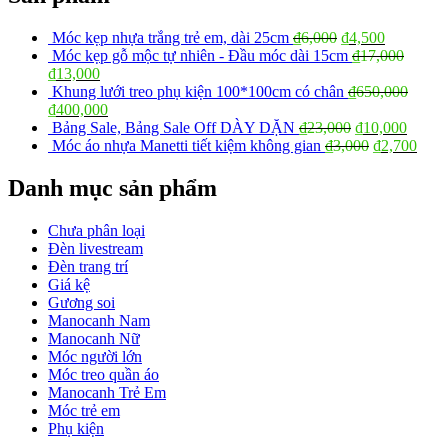
Móc kẹp nhựa trắng trẻ em, dài 25cm
₫
6,000
₫
4,500
Móc kẹp gỗ mộc tự nhiên - Đầu móc dài 15cm
₫
17,000
₫
13,000
Khung lưới treo phụ kiện 100*100cm có chân
₫
650,000
₫
400,000
Bảng Sale, Bảng Sale Off DÀY DẶN
₫
23,000
₫
10,000
Móc áo nhựa Manetti tiết kiệm không gian
₫
3,000
₫
2,700
Danh mục sản phẩm
Chưa phân loại
Đèn livestream
Đèn trang trí
Giá kệ
Gương soi
Manocanh Nam
Manocanh Nữ
Móc người lớn
Móc treo quần áo
Manocanh Trẻ Em
Móc trẻ em
Phụ kiện