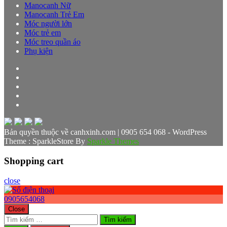
Manocanh Nữ
Manocanh Trẻ Em
Móc người lớn
Móc trẻ em
Móc treo quần áo
Phụ kiện
Bản quyền thuộc về canhxinh.com | 0905 654 068 - WordPress
Theme : SparkleStore By
Sparkle Themes
Shopping cart
close
0905654068
Close
Tìm