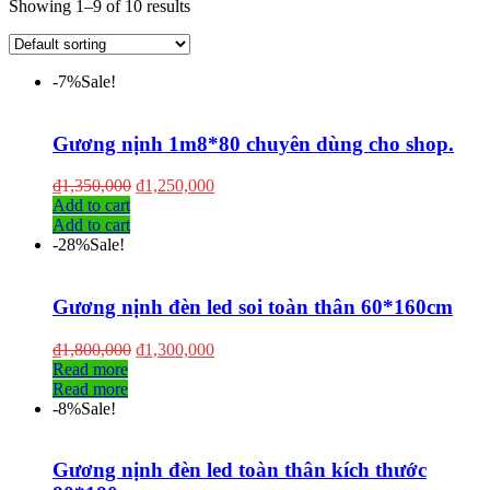
Showing 1–9 of 10 results
-7%
Sale!
Gương nịnh 1m8*80 chuyên dùng cho shop.
₫
1,350,000
₫
1,250,000
Add to cart
Add to cart
-28%
Sale!
Gương nịnh đèn led soi toàn thân 60*160cm
₫
1,800,000
₫
1,300,000
Read more
Read more
-8%
Sale!
Gương nịnh đèn led toàn thân kích thước