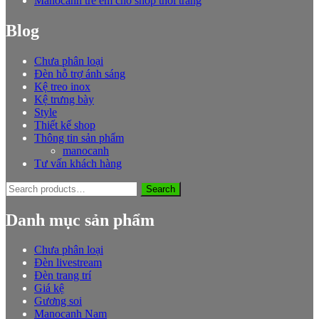
Manocanh trẻ em cho shop thời trang
Blog
Chưa phân loại
Đèn hỗ trợ ánh sáng
Kệ treo inox
Kệ trưng bày
Style
Thiết kế shop
Thông tin sản phẩm
manocanh
Tư vấn khách hàng
Search
Search
for:
Danh mục sản phẩm
Chưa phân loại
Đèn livestream
Đèn trang trí
Giá kệ
Gương soi
Manocanh Nam