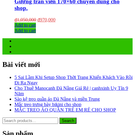
Gương tràn viền 170×60 chuyên dùng cho
shop.
₫
1,050,000
₫
970,000
Add to cart
Add to cart
1
2
→
Bài viết mới
5 Sai Lầm Khi Setup Shop Thời Trang Khiến Khách Vào Rồi
Đi Ra Ngay
Cho Thuê Manocanh Đà Nẵng Giá Rẻ | canhxinh Uy Tín 9
Năm
Sào kệ treo quần áo Đà Nẵng và miền Trung
Mắc treo trưng bày bikini cho shop
MẮC TREO ÁO QUẦN TRẺ EM RẺ CHO SHOP
Search
Search
for:
Sản phẩm