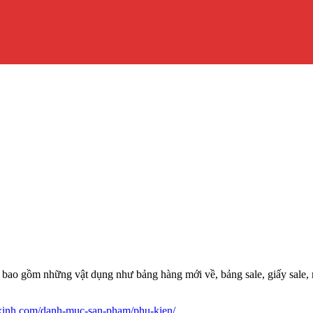
bao gồm những vật dụng như bảng hàng mới về, bảng sale, giấy sale, má
hxinh.com/danh-muc-san-pham/phu-kien/