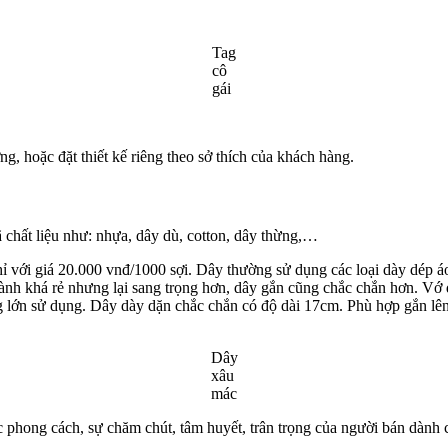
Tag
cô
gái
g, hoặc đặt thiết kế riêng theo sở thích của khách hàng.
 chất liệu như: nhựa, dây dù, cotton, dây thừng,…
 với giá 20.000 vnđ/1000 sợi. Dây thường sử dụng các loại dày dép á
hành khá rẻ nhưng lại sang trọng hơn, dây gắn cũng chắc chắn hơn. Vớ 
ang lớn sử dụng. Dây dày dặn chắc chắn có độ dài 17cm. Phù hợp gắn lên
Dây
xâu
mác
 phong cách, sự chăm chút, tâm huyết, trân trọng của người bán dành 