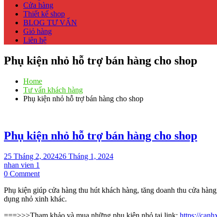
Cửa hàng
Thiết kế shop
BLOG TƯ VẤN
Giỏ hàng
Liên hệ
Phụ kiện nhỏ hỗ trợ bán hàng cho shop
Home
Tư vấn khách hàng
Phụ kiện nhỏ hỗ trợ bán hàng cho shop
Phụ kiện nhỏ hỗ trợ bán hàng cho shop
25 Tháng 2, 2024
26 Tháng 1, 2024
nhan vien 1
on
0 Comment
Phụ
Phụ kiện giúp cửa hàng thu hút khách hàng, tăng doanh thu cửa hàng 
kiện
dụng nhỏ xinh khác.
nhỏ
hỗ
===>>>Tham khảo và mua những phụ kiện nhỏ tại link:
https://can
trợ