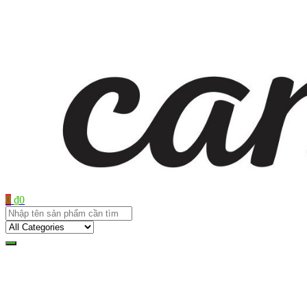
0
₫
0
Shop bán manơcanh, phụ kiện mở shop
canh xinh