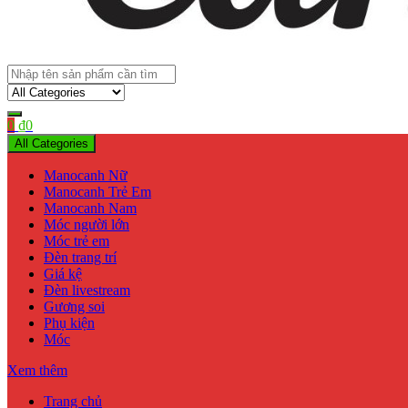
Shop bán manơcanh, phụ kiện mở shop
canh xinh
0
₫
0
All Categories
Manocanh Nữ
Manocanh Trẻ Em
Manocanh Nam
Móc người lớn
Móc trẻ em
Đèn trang trí
Giá kệ
Đèn livestream
Gương soi
Phụ kiện
Móc
Xem thêm
Trang chủ