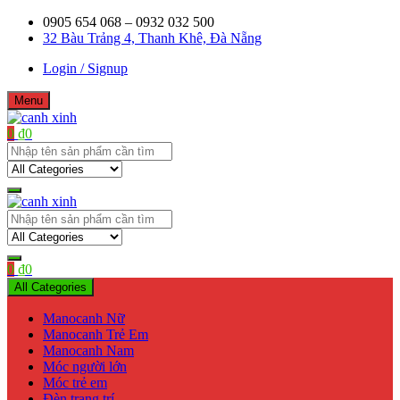
Skip
0905 654 068 – 0932 032 500
to
32 Bàu Trảng 4, Thanh Khê, Đà Nẵng
content
Login / Signup
Menu
0
₫
0
Shop bán manơcanh, phụ kiện mở shop
canh xinh
Shop bán manơcanh, phụ kiện mở shop
canh xinh
0
₫
0
All Categories
Manocanh Nữ
Manocanh Trẻ Em
Manocanh Nam
Móc người lớn
Móc trẻ em
Đèn trang trí