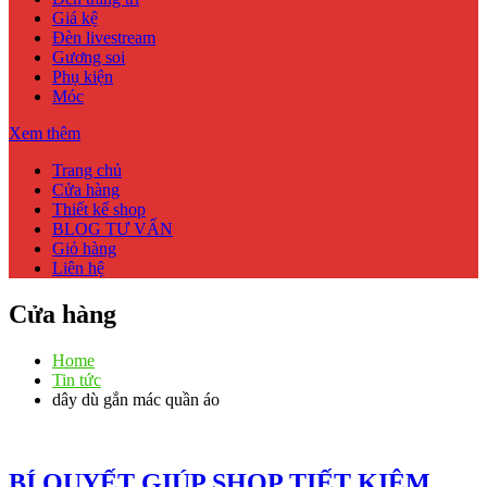
Giá kệ
Đèn livestream
Gương soi
Phụ kiện
Móc
Xem thêm
Trang chủ
Cửa hàng
Thiết kế shop
BLOG TƯ VẤN
Giỏ hàng
Liên hệ
Cửa hàng
Home
Tin tức
dây dù gắn mác quần áo
BÍ QUYẾT GIÚP SHOP TIẾT KIỆM