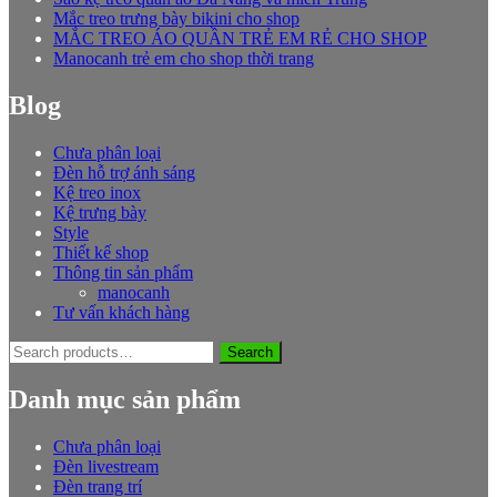
Mắc treo trưng bày bikini cho shop
MẮC TREO ÁO QUẦN TRẺ EM RẺ CHO SHOP
Manocanh trẻ em cho shop thời trang
Blog
Chưa phân loại
Đèn hỗ trợ ánh sáng
Kệ treo inox
Kệ trưng bày
Style
Thiết kế shop
Thông tin sản phẩm
manocanh
Tư vấn khách hàng
Search
Search
for:
Danh mục sản phẩm
Chưa phân loại
Đèn livestream
Đèn trang trí