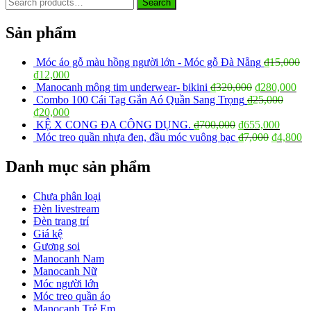
Search
Search
for:
Sản phẩm
Móc áo gỗ màu hồng người lớn - Móc gỗ Đà Nẵng
₫
15,000
₫
12,000
Manocanh mông tim underwear- bikini
₫
320,000
₫
280,000
Combo 100 Cái Tag Gắn Aó Quần Sang Trọng
₫
25,000
₫
20,000
KỆ X CONG ĐA CÔNG DỤNG.
₫
700,000
₫
655,000
Móc treo quần nhựa đen, đầu móc vuông bạc
₫
7,000
₫
4,800
Danh mục sản phẩm
Chưa phân loại
Đèn livestream
Đèn trang trí
Giá kệ
Gương soi
Manocanh Nam
Manocanh Nữ
Móc người lớn
Móc treo quần áo
Manocanh Trẻ Em