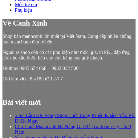
Móc trẻ em
Phụ kiện
Về Canh Xinh
Shop bán manơcanh lớn nhất tại Việt Nam. Cung cấp nhiều chủng
loại manơcanh đẹp rẻ bền.
Ngoài ra shop còn có các phụ kiện như móc, giá, tủ kệ…đáp ứng
các nhu cầu buôn bán cho cửa hàng của quý khách.
Hotline: 0905 654 068 – 0932 032 500
Giờ làm việc: 8h-18h từ T2-T7
Bài viết mới
5 Sai Lầm Khi Setup Shop Thời Trang Khiến Khách Vào Rồi
Đi Ra Ngay
Cho Thuê Manocanh Đà Nẵng Giá Rẻ | canhxinh Uy Tín 9
Năm
Sào kệ treo quần áo Đà Nẵng và miền Trung