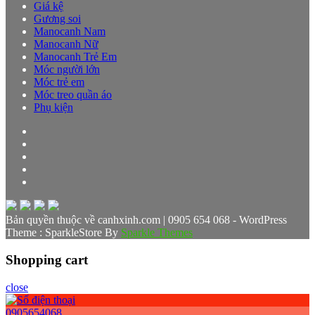
Giá kệ
Gương soi
Manocanh Nam
Manocanh Nữ
Manocanh Trẻ Em
Móc người lớn
Móc trẻ em
Móc treo quần áo
Phụ kiện
Bản quyền thuộc về canhxinh.com | 0905 654 068 - WordPress
Theme : SparkleStore By
Sparkle Themes
Shopping cart
close
0905654068