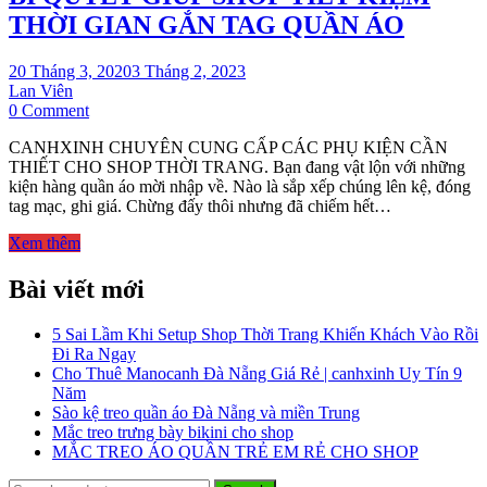
THỜI GIAN GẮN TAG QUẦN ÁO
20 Tháng 3, 2020
3 Tháng 2, 2023
Lan Viên
on
0 Comment
BÍ
CANHXINH CHUYÊN CUNG CẤP CÁC PHỤ KIỆN CẦN
QUYẾT
THIẾT CHO SHOP THỜI TRANG. Bạn đang vật lộn với những
GIÚP
kiện hàng quần áo mời nhập về. Nào là sắp xếp chúng lên kệ, đóng
SHOP
tag mạc, ghi giá. Chừng đấy thôi nhưng đã chiếm hết…
TIẾT
KIỆM
Xem thêm
THỜI
GIAN
Bài viết mới
GẮN
TAG
QUẦN
5 Sai Lầm Khi Setup Shop Thời Trang Khiến Khách Vào Rồi
ÁO
Đi Ra Ngay
Cho Thuê Manocanh Đà Nẵng Giá Rẻ | canhxinh Uy Tín 9
Năm
Sào kệ treo quần áo Đà Nẵng và miền Trung
Mắc treo trưng bày bikini cho shop
MẮC TREO ÁO QUẦN TRẺ EM RẺ CHO SHOP