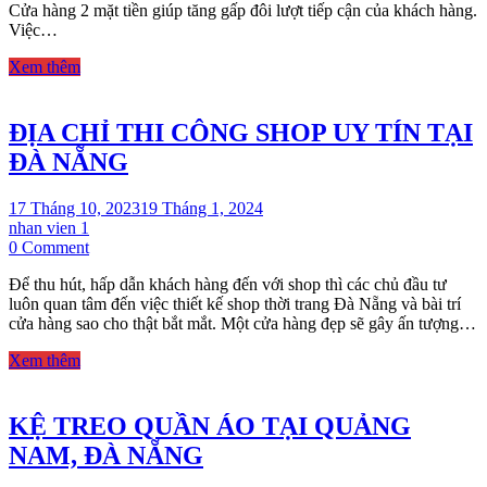
Cửa hàng 2 mặt tiền giúp tăng gấp đôi lượt tiếp cận của khách hàng.
2
Việc…
MẶT
TIỀN
Xem thêm
ẤN
TƯỢNG
ĐỊA CHỈ THI CÔNG SHOP UY TÍN TẠI
ĐÀ NẴNG
17 Tháng 10, 2023
19 Tháng 1, 2024
nhan vien 1
on
0 Comment
ĐỊA
Để thu hút, hấp dẫn khách hàng đến với shop thì các chủ đầu tư
CHỈ
luôn quan tâm đến việc thiết kế shop thời trang Đà Nẵng và bài trí
THI
cửa hàng sao cho thật bắt mắt. Một cửa hàng đẹp sẽ gây ấn tượng…
CÔNG
SHOP
Xem thêm
UY
TÍN
TẠI
KỆ TREO QUẦN ÁO TẠI QUẢNG
ĐÀ
NẴNG
NAM, ĐÀ NẴNG