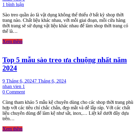
ở
1 bình luận
SÀO
Sào treo quần áo là vật dụng không thể thiếu ở bất kỳ shop thời
INOX
trang nào. Chất liệu khác nhau, với mỗi giai đoạn, mỗi cửa hàng
CHO
thời trang sẽ sử dụng vật liệu khác nhau để làm shop thời trang có
SHOP
thể là…
THỜI
TRANG
Xem thêm
HIỆN
ĐẠI
Top 5 mẫu sào treo ưa chuộng nhất năm
2024
9 Tháng 6, 2024
7 Tháng 6, 2024
nhan vien 1
on
0 Comment
Top
Cùng tham khảo 5 mẫu kệ chuyên dùng cho các shop thời trang phù
5
hợp với các tiêu chí chắc chắn, đẹp mắt và dễ lắp ráp. Với các chất
mẫu
liệu chuyên dùng để làm kệ như sắt, inox,… Liệt kê dưới đây dựa
sào
trên…
treo
ưa
Xem thêm
chuộng
nhất