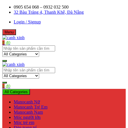
Skip
0905 654 068 – 0932 032 500
to
32 Bàu Trảng 4, Thanh Khê, Đà Nẵng
content
Login / Signup
Menu
0
₫
0
Shop bán manơcanh, phụ kiện mở shop
canh xinh
Shop bán manơcanh, phụ kiện mở shop
canh xinh
0
₫
0
All Categories
Manocanh Nữ
Manocanh Trẻ Em
Manocanh Nam
Móc người lớn
Móc trẻ em
Đèn trang trí