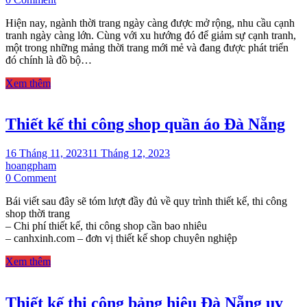
THI
Hiện nay, ngành thời trang ngày càng được mở rộng, nhu cầu cạnh
CÔNG
tranh ngày càng lớn. Cùng với xu hướng đó để giảm sự cạnh tranh,
SHOP
một trong những mảng thời trang mới mẻ và đang được phát triển
ĐỒ
đó chính là đồ bộ…
BỘ
PIJAMA
Xem thêm
TẠI
ĐÀ
NẴNG
Thiết kế thi công shop quần áo Đà Nẵng
16 Tháng 11, 2023
11 Tháng 12, 2023
hoangpham
on
0 Comment
Thiết
Bái viết sau đây sẽ tóm lượt đầy đủ về quy trình thiết kế, thi công
kế
shop thời trang
thi
– Chi phí thiết kế, thi công shop cần bao nhiêu
công
– canhxinh.com – đơn vị thiết kế shop chuyên nghiệp
shop
quần
Xem thêm
áo
Đà
Nẵng
Thiết kế thi công bảng hiệu Đà Nẵng uy