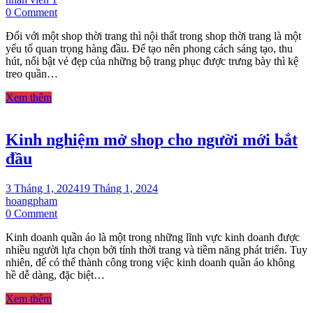
on
0 Comment
THI
Đối với một shop thời trang thì nội thất trong shop thời trang là một
CÔNG
yếu tố quan trọng hàng đầu. Để tạo nên phong cách sáng tạo, thu
KỆ
hút, nổi bật vẻ đẹp của những bộ trang phục được trưng bày thì kệ
TREO
treo quần…
QUẦN
ÁO
Xem thêm
GIÁ
RẺ
–
Kinh nghiệm mở shop cho người mới bắt
0932.032.500
đầu
3 Tháng 1, 2024
19 Tháng 1, 2024
hoangpham
on
0 Comment
Kinh
Kinh doanh quần áo là một trong những lĩnh vực kinh doanh được
nghiệm
nhiều người lựa chọn bởi tính thời trang và tiềm năng phát triển. Tuy
mở
nhiên, để có thể thành công trong việc kinh doanh quần áo không
shop
hề dễ dàng, đặc biệt…
cho
người
Xem thêm
mới