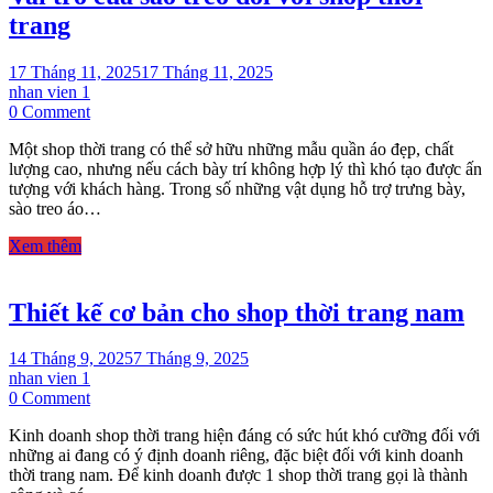
trang
17 Tháng 11, 2025
17 Tháng 11, 2025
nhan vien 1
on
0 Comment
Vai
Một shop thời trang có thể sở hữu những mẫu quần áo đẹp, chất
trò
lượng cao, nhưng nếu cách bày trí không hợp lý thì khó tạo được ấn
của
tượng với khách hàng. Trong số những vật dụng hỗ trợ trưng bày,
sào
sào treo áo…
treo
đối
Xem thêm
với
shop
thời
Thiết kế cơ bản cho shop thời trang nam
trang
14 Tháng 9, 2025
7 Tháng 9, 2025
nhan vien 1
on
0 Comment
Thiết
Kinh doanh shop thời trang hiện đáng có sức hút khó cưỡng đối với
kế
những ai đang có ý định doanh riêng, đặc biệt đối với kinh doanh
cơ
thời trang nam. Để kinh doanh được 1 shop thời trang gọi là thành
bản