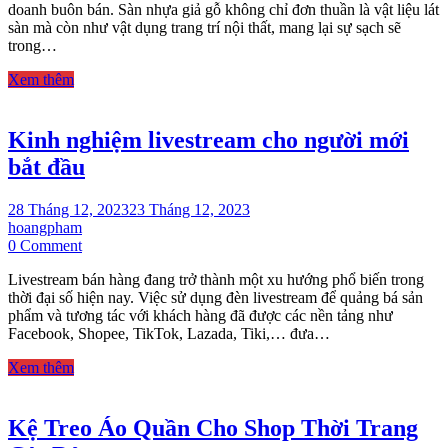
doanh buôn bán. Sàn nhựa giả gỗ không chỉ đơn thuần là vật liệu lát
sàn
sàn mà còn như vật dụng trang trí nội thất, mang lại sự sạch sẽ
nhựa
trong…
giả
gỗ
Xem thêm
Đà
Nẵng
giá
Kinh nghiệm livestream cho người mới
rẻ
bắt đầu
28 Tháng 12, 2023
23 Tháng 12, 2023
hoangpham
on
0 Comment
Kinh
Livestream bán hàng đang trở thành một xu hướng phổ biến trong
nghiệm
thời đại số hiện nay. Việc sử dụng đèn livestream để quảng bá sản
livestream
phẩm và tương tác với khách hàng đã được các nền tảng như
cho
Facebook, Shopee, TikTok, Lazada, Tiki,… đưa…
người
mới
Xem thêm
bắt
đầu
Kệ Treo Áo Quần Cho Shop Thời Trang