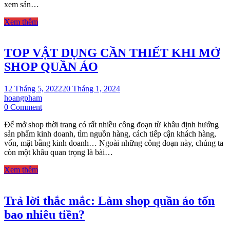
xem sản…
TREO
QUẦN
Xem thêm
ÁO
GIÁ
RẺ
TOP VẬT DỤNG CẦN THIẾT KHI MỞ
SHOP QUẦN ÁO
12 Tháng 5, 2022
20 Tháng 1, 2024
hoangpham
on
0 Comment
TOP
Để mở shop thời trang có rất nhiều công đoạn từ khâu định hướng
VẬT
sản phẩm kinh doanh, tìm nguồn hàng, cách tiếp cận khách hàng,
DỤNG
vốn, mặt bằng kinh doanh… Ngoài những công đoạn này, chúng ta
CẦN
còn một khâu quan trọng là bài…
THIẾT
KHI
Xem thêm
MỞ
SHOP
QUẦN
Trả lời thắc mắc: Làm shop quần áo tốn
ÁO
bao nhiêu tiền?