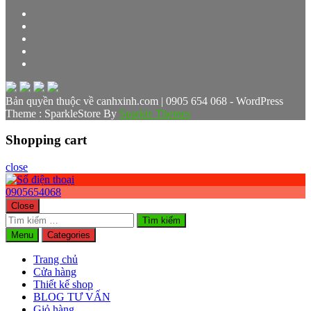
Bản quyền thuộc về canhxinh.com | 0905 654 068 - WordPress
Theme : SparkleStore By
Sparkle Themes
Shopping cart
close
0905654068
Close
Tìm
kiếm
Menu
Categories
cho:
Trang chủ
Cửa hàng
Thiết kế shop
BLOG TƯ VẤN
Giỏ hàng