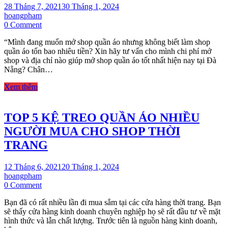
28 Tháng 7, 2021
30 Tháng 1, 2024
hoangpham
on
0 Comment
Trả
“Mình đang muốn mở shop quần áo nhưng không biết làm shop
lời
quần áo tốn bao nhiêu tiền? Xin hãy tư vấn cho mình chi phí mở
thắc
shop và địa chỉ nào giúp mở shop quần áo tốt nhất hiện nay tại Đà
mắc:
Nẵng? Chân…
Làm
shop
Xem thêm
quần
áo
tốn
TOP 5 KỆ TREO QUẦN ÁO NHIỀU
bao
nhiêu
NGƯỜI MUA CHO SHOP THỜI
tiền?
TRANG
12 Tháng 6, 2021
20 Tháng 1, 2024
hoangpham
on
0 Comment
TOP
Bạn đã có rất nhiều lần đi mua sắm tại các cửa hàng thời trang. Bạn
5
sẽ thấy cửa hàng kinh doanh chuyên nghiệp họ sẽ rất đầu tư về mặt
KỆ
hình thức và lẫn chất lượng. Trước tiên là nguồn hàng kinh doanh,
TREO