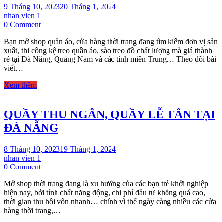
9 Tháng 10, 2023
20 Tháng 1, 2024
nhan vien 1
on
0 Comment
KỆ
Bạn mở shop quần áo, cửa hàng thời trang đang tìm kiếm đơn vị sản
TREO
xuất, thi công kệ treo quần áo, sào treo đồ chất lượng mà giá thành
QUẦN
rẻ tại Đà Nẵng, Quảng Nam và các tỉnh miền Trung… Theo dõi bài
ÁO
viết…
TẠI
QUẢNG
Xem thêm
NAM,
ĐÀ
NẴNG
QUẦY THU NGÂN, QUẦY LỄ TÂN TẠI
ĐÀ NẴNG
8 Tháng 10, 2023
19 Tháng 1, 2024
nhan vien 1
on
0 Comment
QUẦY
Mở shop thời trang đang là xu hướng của các bạn trẻ khởi nghiệp
THU
hiện nay, bởi tính chất năng động, chi phí đầu tư không quá cao,
NGÂN,
thời gian thu hồi vốn nhanh… chính vì thế ngày càng nhiều các cửa
QUẦY
hàng thời trang,…
LỄ
TÂN