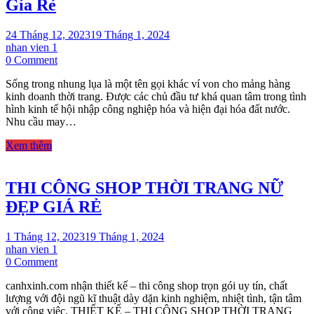
Gía Rẻ
24 Tháng 12, 2023
19 Tháng 1, 2024
nhan vien 1
on
0 Comment
Kệ
Sống trong nhung lụa là một tên gọi khác ví von cho mảng hàng
Treo
kinh doanh thời trang. Được các chủ đầu tư khá quan tâm trong tình
Áo
hình kinh tế hội nhập công nghiệp hóa và hiện đại hóa đất nước.
Quần
Nhu cầu may…
Cho
Shop
Xem thêm
Thời
Trang
Gía
THI CÔNG SHOP THỜI TRANG NỮ
Rẻ
ĐẸP GIÁ RẺ
1 Tháng 12, 2023
19 Tháng 1, 2024
nhan vien 1
on
0 Comment
THI
canhxinh.com nhận thiết kế – thi công shop trọn gói uy tín, chất
CÔNG
lượng với đội ngũ kĩ thuật dày dặn kinh nghiệm, nhiệt tình, tận tâm
SHOP
với công việc. THIẾT KẾ – THI CÔNG SHOP THỜI TRANG
THỜI