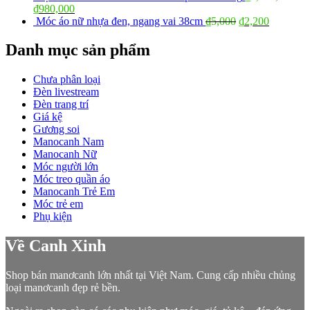
₫
980,000
Móc áo nữ nhựa đen, ngang vai 38cm
₫
5,000
₫
2,200
Danh mục sản phẩm
Chưa phân loại
Đèn livestream
Đèn trang trí
Giá kệ
Gương soi
Manocanh Nam
Manocanh Nữ
Móc người lớn
Móc treo quần áo
Manocanh Trẻ Em
Móc trẻ em
Phụ kiện
Về Canh Xinh
Shop bán manơcanh lớn nhất tại Việt Nam. Cung cấp nhiều chủng
loại manơcanh đẹp rẻ bền.