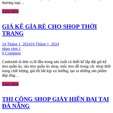
thương mại…
Livestream
Bán
Xem thêm
Hàng
Chuyên
Dụng
GIÁ KỆ GÍA RẺ CHO SHOP THỜI
TRANG
24 Tháng 1, 2024
16 Tháng 1, 2024
nhan vien 1
on
0 Comment
GIÁ
Canhxinh là đơn vị đi đầu trong sản xuất và thiết kế lắp đặt giá kệ
KỆ
treo quần áo, sào treo quần áo shop, móc treo đồ trong các shop thời
GÍA
trang chất lượng, giá tốt bắt kịp xu hướng, tạo ra những sản phẩm
RẺ
đáp ứng…
CHO
SHOP
Xem thêm
THỜI
TRANG
THI CÔNG SHOP GIÀY HIỆN ĐẠI TẠI
ĐÀ NẴNG