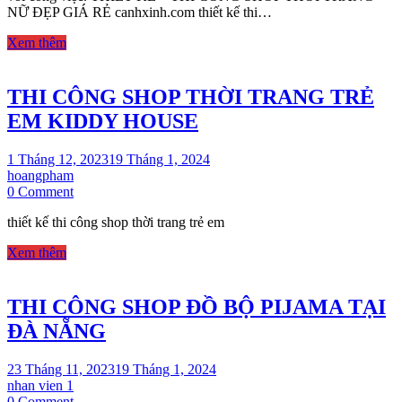
NỮ ĐẸP GIÁ RẺ canhxinh.com thiết kế thi…
TRANG
NỮ
Xem thêm
ĐẸP
GIÁ
RẺ
THI CÔNG SHOP THỜI TRANG TRẺ
EM KIDDY HOUSE
1 Tháng 12, 2023
19 Tháng 1, 2024
hoangpham
on
0 Comment
THI
thiết kế thi công shop thời trang trẻ em
CÔNG
SHOP
Xem thêm
THỜI
TRANG
TRẺ
THI CÔNG SHOP ĐỒ BỘ PIJAMA TẠI
EM
KIDDY
ĐÀ NẴNG
HOUSE
23 Tháng 11, 2023
19 Tháng 1, 2024
nhan vien 1
on
0 Comment