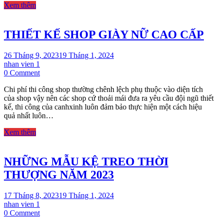
Xem thêm
TẠI
ĐÀ
NẴNG
THIẾT KẾ SHOP GIÀY NỮ CAO CẤP
26 Tháng 9, 2023
19 Tháng 1, 2024
nhan vien 1
on
0 Comment
THIẾT
Chi phí thi công shop thường chênh lệch phụ thuộc vào diện tích
KẾ
của shop vậy nên các shop cứ thoải mái đưa ra yêu cầu đội ngũ thiết
SHOP
kế, thi công của canhxinh luôn đảm bảo thực hiện một cách hiệu
GIÀY
quả nhất luôn…
NỮ
CAO
Xem thêm
CẤP
NHỮNG MẪU KỆ TREO THỜI
THƯỢNG NĂM 2023
17 Tháng 8, 2023
19 Tháng 1, 2024
nhan vien 1
on
0 Comment