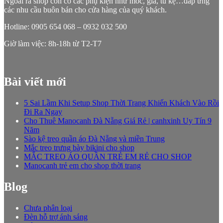
Ngoài ra shop còn có các phụ kiện như móc, giá, tủ kệ…đáp ứng
các nhu cầu buôn bán cho cửa hàng của quý khách.
Hotline: 0905 654 068 – 0932 032 500
Giờ làm việc: 8h-18h từ T2-T7
Bài viết mới
5 Sai Lầm Khi Setup Shop Thời Trang Khiến Khách Vào Rồi
Đi Ra Ngay
Cho Thuê Manocanh Đà Nẵng Giá Rẻ | canhxinh Uy Tín 9
Năm
Sào kệ treo quần áo Đà Nẵng và miền Trung
Mắc treo trưng bày bikini cho shop
MẮC TREO ÁO QUẦN TRẺ EM RẺ CHO SHOP
Manocanh trẻ em cho shop thời trang
Blog
Chưa phân loại
Đèn hỗ trợ ánh sáng