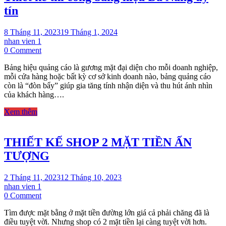
tín
8 Tháng 11, 2023
19 Tháng 1, 2024
nhan vien 1
on
0 Comment
Thiết
Bảng hiệu quảng cáo là gương mặt đại diện cho mỗi doanh nghiệp,
kế
mỗi cửa hàng hoặc bất kỳ cơ sở kinh doanh nào, bảng quảng cáo
thi
còn là “đòn bẩy” giúp gia tăng tính nhận diện và thu hút ánh nhìn
công
của khách hàng….
bảng
hiệu
Xem thêm
Đà
Nẵng
uy
THIẾT KẾ SHOP 2 MẶT TIỀN ẤN
tín
TƯỢNG
2 Tháng 11, 2023
12 Tháng 10, 2023
nhan vien 1
on
0 Comment
THIẾT
Tìm được mặt bằng ở mặt tiền đường lớn giá cả phải chăng đã là
KẾ
điều tuyệt vời. Nhưng shop có 2 mặt tiền lại càng tuyệt vời hơn.
SHOP