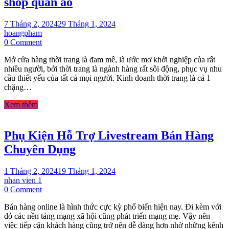
shop quần áo
7 Tháng 2, 2024
29 Tháng 1, 2024
hoangpham
on
0 Comment
Top
Mở cửa hàng thời trang là đam mê, là ước mơ khởi nghiệp của rất
6
nhiều người, bởi thời trang là ngành hàng rất sôi động, phục vụ nhu
món
cầu thiết yếu của tất cả mọi người. Kinh doanh thời trang là cả 1
đồ
chặng…
không
thể
Xem thêm
thiếu
khi
mở
Phụ Kiện Hỗ Trợ Livestream Bán Hàng
shop
quần
Chuyên Dụng
áo
1 Tháng 2, 2024
19 Tháng 1, 2024
nhan vien 1
on
0 Comment
Phụ
Bán hàng online là hình thức cực kỳ phổ biến hiện nay. Đi kèm với
Kiện
đó các nền tảng mạng xã hội cũng phát triển mạng mẹ. Vậy nên
Hỗ
việc tiếp cận khách hàng cũng trở nên dễ dàng hơn nhờ những kênh
Trợ