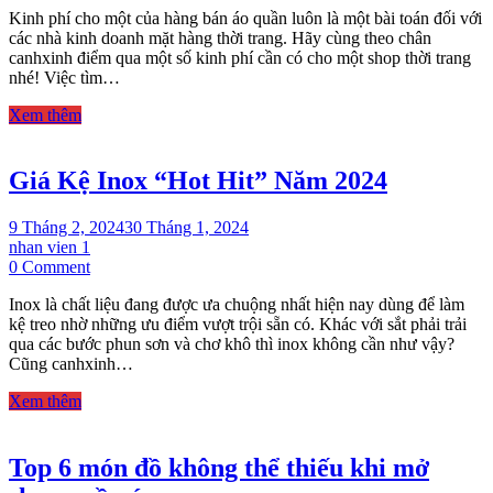
Kinh phí cho một của hàng bán áo quần luôn là một bài toán đối với
Phí
các nhà kinh doanh mặt hàng thời trang. Hãy cùng theo chân
Cho
canhxinh điểm qua một số kinh phí cần có cho một shop thời trang
Một
nhé! Việc tìm…
Cửa
Hàng
Xem thêm
Bán
Aó
Quần
Giá Kệ Inox “Hot Hit” Năm 2024
9 Tháng 2, 2024
30 Tháng 1, 2024
nhan vien 1
on
0 Comment
Giá
Inox là chất liệu đang được ưa chuộng nhất hiện nay dùng để làm
Kệ
kệ treo nhờ những ưu điểm vượt trội sẵn có. Khác với sắt phải trải
Inox
qua các bước phun sơn và chơ khô thì inox không cần như vậy?
“Hot
Cũng canhxinh…
Hit”
Năm
Xem thêm
2024
Top 6 món đồ không thể thiếu khi mở