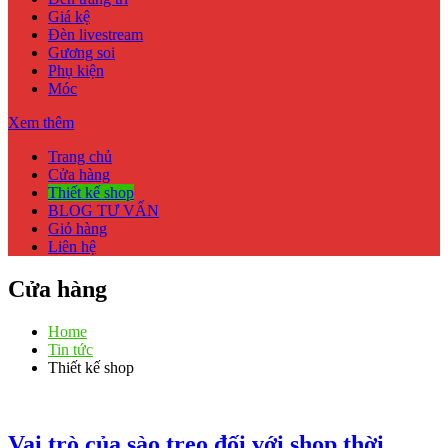
Giá kệ
Đèn livestream
Gương soi
Phụ kiện
Móc
Xem thêm
Trang chủ
Cửa hàng
Thiết kế shop
BLOG TƯ VẤN
Giỏ hàng
Liên hệ
Cửa hàng
Home
Tin tức
Thiết kế shop
Vai trò của sào treo đối với shop thời