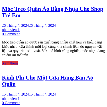
năm
Móc Treo Quần Áo Bằng Nhựa Cho Shop
2024
Trẻ Em
26 Tháng 4, 2024
26 Tháng 4, 2024
nhan vien 1
on
0 Comment
Móc
Móc treo quần áo được sản xuất bằng nhiều chất liệu và kiểu dáng
Treo
khác nhau. Giá thành mỗi loại cũng khá chênh lệch do nguyên vật
Quần
liệu và quy trình sản xuất. Với mô hình công nghiệp móc nhựa đang
Áo
chiếm ưu thể trên…
Bằng
Nhựa
Xem thêm
Cho
Shop
Trẻ
Kinh Phí Cho Một Cửa Hàng Bán Aó
Em
Quần
15 Tháng 4, 2024
15 Tháng 4, 2024
nhan vien 1
on
0 Comment
Kinh