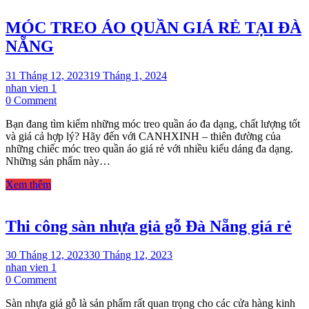
bắt
đầu
MÓC TREO ÁO QUẦN GIÁ RẺ TẠI ĐÀ
NẴNG
31 Tháng 12, 2023
19 Tháng 1, 2024
nhan vien 1
on
0 Comment
MÓC
Bạn đang tìm kiếm những móc treo quần áo đa dạng, chất lượng tốt
TREO
và giá cả hợp lý? Hãy đến với CANHXINH – thiên đường của
ÁO
những chiếc móc treo quần áo giá rẻ với nhiều kiểu dáng đa dạng.
QUẦN
Những sản phẩm này…
GIÁ
RẺ
Xem thêm
TẠI
ĐÀ
NẴNG
Thi công sàn nhựa giả gỗ Đà Nẵng giá rẻ
30 Tháng 12, 2023
30 Tháng 12, 2023
nhan vien 1
on
0 Comment
Thi
Sàn nhựa giả gỗ là sản phẩm rất quan trọng cho các cửa hàng kinh
công