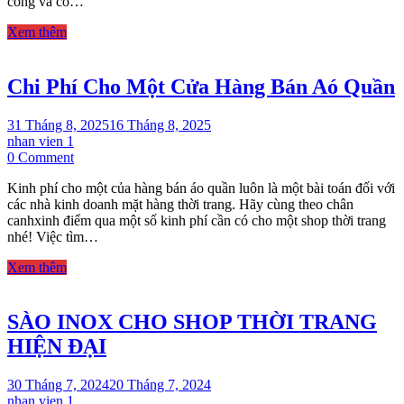
công và có…
cho
shop
Xem thêm
thời
trang
nam
Chi Phí Cho Một Cửa Hàng Bán Aó Quần
31 Tháng 8, 2025
16 Tháng 8, 2025
nhan vien 1
on
0 Comment
Chi
Kinh phí cho một của hàng bán áo quần luôn là một bài toán đối với
Phí
các nhà kinh doanh mặt hàng thời trang. Hãy cùng theo chân
Cho
canhxinh điểm qua một số kinh phí cần có cho một shop thời trang
Một
nhé! Việc tìm…
Cửa
Hàng
Xem thêm
Bán
Aó
Quần
SÀO INOX CHO SHOP THỜI TRANG
HIỆN ĐẠI
30 Tháng 7, 2024
20 Tháng 7, 2024
nhan vien 1