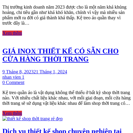
NHỮNG
Thị trường kinh doanh năm 2023 được cho là một năm khá khủng
MẪU
hoảng, chi tiêu gần như khá khó khăn, chính vì vậy mà nhiều sản
KỆ
phẩm mới ra đời có giá thành khá thấp. Kệ treo áo quần thay vì
TREO
trước đây là…
THỜI
THƯỢNG
Xem thêm
NĂM
2023
GIÁ INOX THIẾT KẾ CÓ SẴN CHO
CỬA HÀNG THỜI TRANG
9 Tháng 8, 2023
21 Tháng 1, 2024
nhan vien 1
on
0 Comment
GIÁ
Kệ treo quần áo là vật dụng không thể thiếu ở bất kỳ shop thời trang
INOX
nào. Với nhiều chất liệu khác nhau, với mỗi giai đoạn, mỗi cửa hàng
THIẾT
thời trang sẽ sử dụng vật liệu khác nhau để làm shop thời trang có…
KẾ
CÓ
Xem thêm
SẴN
CHO
CỬA
Dịch vụ thiết kế shop chuyên nghiệp tại
HÀNG