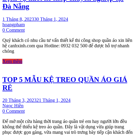
THỜI
Đà Nẵng
TRANG
1 Tháng 8, 2023
30 Tháng 1, 2024
hoangpham
on
0 Comment
Dịch
Quý khách có nhu cầu tư vấn thiết kế thi công shop quần áo xin liên
vụ
hệ canhxinh.com qua Hotline: 0932 032 500 để được hỗ trợ nhanh
thiết
chóng
kế
shop
Xem thêm
chuyên
nghiệp
tại
TOP 5 MẪU KỆ TREO QUẦN ÁO GIÁ
Đà
Nẵng
RẺ
20 Tháng 3, 2023
21 Tháng 1, 2024
Ngọc Hiền
on
0 Comment
TOP
Để mở một cửa hàng thời trang áo quần trẻ em hay người lớn đều
5
không thể thiếu kệ treo áo quần. Đây là vật dụng vừa giúp trang
MẪU
phục được gọn gàng, vừa mang vai trò trưng bày tiếp cận khách đến
KỆ