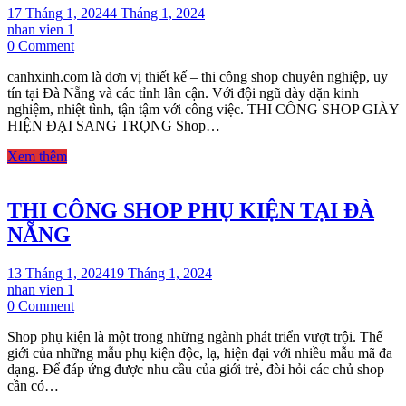
17 Tháng 1, 2024
4 Tháng 1, 2024
nhan vien 1
on
0 Comment
THI
canhxinh.com là đơn vị thiết kế – thi công shop chuyên nghiệp, uy
CÔNG
tín tại Đà Nẵng và các tỉnh lân cận. Với đội ngũ dày dặn kinh
SHOP
nghiệm, nhiệt tình, tận tậm với công việc. THI CÔNG SHOP GIÀY
GIÀY
HIỆN ĐẠI SANG TRỌNG Shop…
HIỆN
ĐẠI
Xem thêm
TẠI
ĐÀ
NẴNG
THI CÔNG SHOP PHỤ KIỆN TẠI ĐÀ
NẴNG
13 Tháng 1, 2024
19 Tháng 1, 2024
nhan vien 1
on
0 Comment
THI
Shop phụ kiện là một trong những ngành phát triển vượt trội. Thế
CÔNG
giới của những mẫu phụ kiện độc, lạ, hiện đại với nhiều mẫu mã đa
SHOP
dạng. Để đáp ứng được nhu cầu của giới trẻ, đòi hỏi các chủ shop
PHỤ
cần có…
KIỆN
TẠI