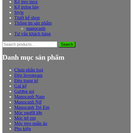
Kệ treo inox
Kệ trưng bày
Style
Thiết kế shop
Thông tin sản phẩm
manocanh
Tư vấn khách hàng
Search
Search
for:
Danh mục sản phẩm
Chưa phân loại
Đèn livestream
Đèn trang trí
Giá kệ
Gương soi
Manocanh Nam
Manocanh Nữ
Manocanh Trẻ Em
Móc người lớn
Móc trẻ em
Móc treo quần áo
Phụ kiện