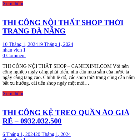
Xem thêm
ĐÀ
NẴNG
THI CÔNG NỘI THẤT SHOP THỜI
TRANG ĐÀ NẴNG
10 Tháng 1, 2024
19 Tháng 1, 2024
nhan vien 1
on
0 Comment
THI
THI CÔNG NỘI THẤT SHOP – CANHXINH.COM Với nền
CÔNG
công nghiệp ngày càng phát triển, nhu cầu mua sắm của nước ta
NỘI
ngày càng tăng cao. Chính lẽ đó, các shop thời trang cũng cần nắm
THẤT
bắt xu hướng, cải tiến shop ngày một mới…
SHOP
THỜI
Xem thêm
TRANG
ĐÀ
NẴNG
THI CÔNG KỆ TREO QUẦN ÁO GIÁ
RẺ – 0932.032.500
6 Tháng 1, 2024
20 Tháng 1, 2024
nhan vien 1