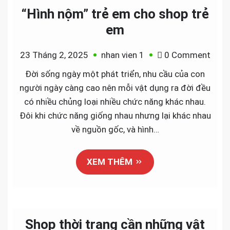
“Hình nộm” trẻ em cho shop trẻ
em
on
23 Tháng 2, 2025
nhan vien 1
0 Comment
“Hình
Đời sống ngày một phát triển, nhu cầu của con
nộm”
người ngày càng cao nên mỗi vật dụng ra đời đều
trẻ
có nhiều chủng loại nhiều chức năng khác nhau.
em
Đôi khi chức năng giống nhau nhưng lại khác nhau
cho
về nguồn gốc, và hình…
shop
trẻ
XEM THÊM
em
Shop thời trang cần những vật