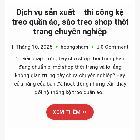
nhất
hiện
Dịch vụ sản xuất – thi công kệ
nay
treo quần áo, sào treo shop thời
trang chuyên nghiệp
on
1 Tháng 10, 2025
hoangpham
0 Comment
Dịch
1. Giải pháp trưng bày cho shop thời trang Bạn
vụ
đang chuẩn bị mở shop thời trang và lo lắng
sản
không gian trưng bày chưa chuyên nghiệp? Hay
xuất
cửa hàng của bạn đã hoạt động nhưng cần thay
–
đổi hệ thống kệ treo quần áo…
thi
côn
XEM THÊM
kệ
treo
quần
áo,