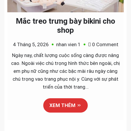
Mắc treo trưng bày bikini cho
shop
on
4 Tháng 5, 2026
nhan vien 1
0 Comment
Mắc
Ngày nay, chất lượng cuộc sống càng được nâng
treo
cao. Ngoài việc chú trọng hình thức bên ngoài, chị
trưng
em phụ nữ cũng như các bậc mài râu ngày càng
bày
chú trọng vao trang phục nội y. Cùng với sự phát
bikini
triển của thời trang…
cho
shop
XEM THÊM