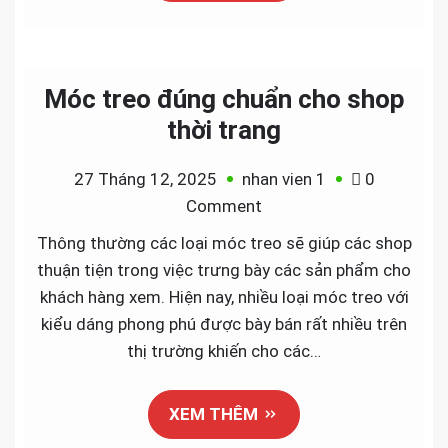
shop
Móc treo đúng chuẩn cho shop
thời trang
27 Tháng 12, 2025
nhan vien 1
0
on
Comment
Móc
Thông thường các loại móc treo sẽ giúp các shop
treo
thuận tiện trong việc trưng bày các sản phẩm cho
đúng
khách hàng xem. Hiện nay, nhiều loại móc treo với
chuẩn
kiểu dáng phong phú được bày bán rất nhiều trên
cho
thị trường khiến cho các…
shop
thời
XEM THÊM
trang