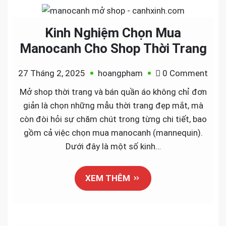
Kinh Nghiệm Chọn Mua
Manocanh Cho Shop Thời Trang
on
27 Tháng 2, 2025
hoangpham
0 Comment
Kinh
Mở shop thời trang và bán quần áo không chỉ đơn
Ngh
giản là chọn những mẫu thời trang đẹp mắt, mà
Chọ
còn đòi hỏi sự chăm chút trong từng chi tiết, bao
Mua
gồm cả việc chọn mua manocanh (mannequin).
Man
Dưới đây là một số kinh…
Cho
Sho
XEM THÊM
Thời
Tran