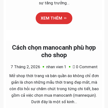
shop
sự tăng trưởng…
thời
tran
XEM THÊM
vào
năm
2026
Cách chọn manocanh phù hợp
cho shop
on
7 Tháng 2, 2026
nhan vien 1
0 Comment
Cách
Mở shop thời trang và bán quần áo không chỉ đơn
chọn
giản là chọn những mẫu thời trang đẹp mắt, mà
mano
còn đòi hỏi sự chăm chút trong từng chi tiết, bao
phù
gồm cả việc chọn mua manocanh (mannequin).
hợp
Dưới đây là một số kinh…
cho