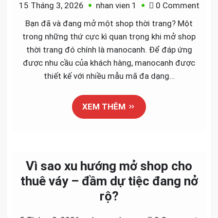
on
15 Tháng 3, 2026
nhan vien 1
0 Comment
Shop
Bạn đã và đang mở một shop thời trang? Một
thời
trong những thứ cực kì quan trọng khi mở shop
tran
thời trang đó chính là manocanh. Để đáp ứng
sử
được nhu cầu của khách hàng, manocanh được
dụng
thiết kế với nhiều mẫu mã đa dạng…
mano
nào
XEM THÊM
Vì sao xu hướng mở shop cho
thuê váy – đầm dự tiệc đang nở
rộ?