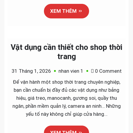
shop
XEM THÊM
Vật dụng cần thiết cho shop thời
trang
on
31 Tháng 1, 2026
nhan vien 1
0 Comment
Vật
Để vận hành một shop thời trang chuyên nghiệp,
dụng
bạn cần chuẩn bị đầy đủ các vật dụng như bảng
cần
hiệu, giá treo, manocanh, gương soi, quầy thu
thiết
ngân, phần mềm quản lý, camera an ninh… Những
cho
yếu tố này không chỉ giúp cửa hàng…
shop
thời
XEM THÊM