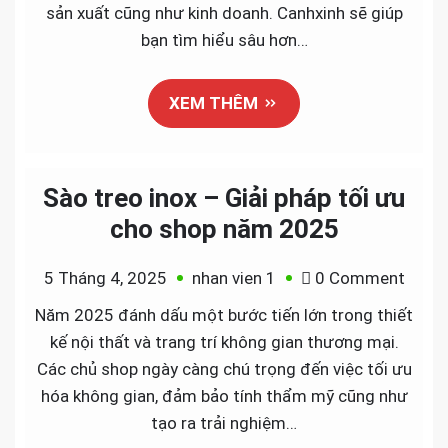
tran
sản xuất cũng như kinh doanh. Canhxinh sẽ giúp
nên
bạn tìm hiểu sâu hơn…
kinh
doan
XEM THÊM
năm
202
Sào treo inox – Giải pháp tối ưu
cho shop năm 2025
on
5 Tháng 4, 2025
nhan vien 1
0 Comment
Sào
Năm 2025 đánh dấu một bước tiến lớn trong thiết
treo
kế nội thất và trang trí không gian thương mại.
inox
Các chủ shop ngày càng chú trọng đến việc tối ưu
–
hóa không gian, đảm bảo tính thẩm mỹ cũng như
Giải
tạo ra trải nghiệm…
pháp