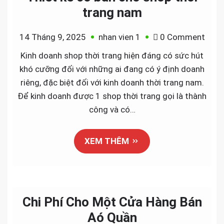
trang nam
on
14 Tháng 9, 2025
nhan vien 1
0 Comment
Thiế
Kinh doanh shop thời trang hiện đáng có sức hút
kế
khó cưỡng đối với những ai đang có ý định doanh
cơ
riêng, đặc biệt đối với kinh doanh thời trang nam.
bản
Để kinh doanh được 1 shop thời trang gọi là thành
cho
công và có…
shop
thời
XEM THÊM
tran
nam
Chi Phí Cho Một Cửa Hàng Bán
Aó Quần