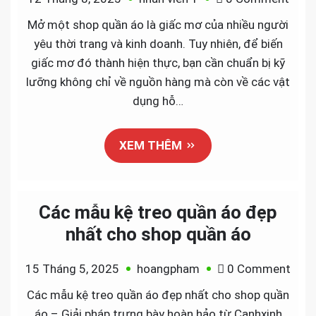
Nhữ
Mở một shop quần áo là giấc mơ của nhiều người
Vật
yêu thời trang và kinh doanh. Tuy nhiên, để biến
Dụng
giấc mơ đó thành hiện thực, bạn cần chuẩn bị kỹ
Cần
lưỡng không chỉ về nguồn hàng mà còn về các vật
Thiế
dụng hỗ…
Khi
Mở
XEM THÊM
Shop
Quần
Áo
Các mẫu kệ treo quần áo đẹp
nhất cho shop quần áo
on
15 Tháng 5, 2025
hoangpham
0 Comment
Các
Các mẫu kệ treo quần áo đẹp nhất cho shop quần
mẫu
áo – Giải pháp trưng bày hoàn hảo từ Canhxinh