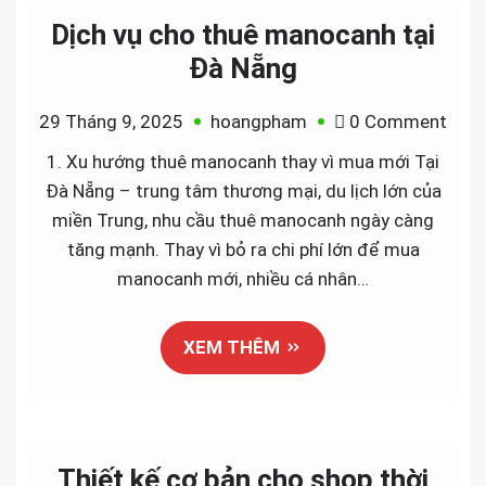
sào
Dịch vụ cho thuê manocanh tại
treo
Đà Nẵng
shop
thời
on
29 Tháng 9, 2025
hoangpham
0 Comment
tran
Dịch
1. Xu hướng thuê manocanh thay vì mua mới Tại
chuy
vụ
Đà Nẵng – trung tâm thương mại, du lịch lớn của
nghi
cho
miền Trung, nhu cầu thuê manocanh ngày càng
thuê
tăng mạnh. Thay vì bỏ ra chi phí lớn để mua
man
manocanh mới, nhiều cá nhân…
tại
Đà
XEM THÊM
Nẵn
Thiết kế cơ bản cho shop thời