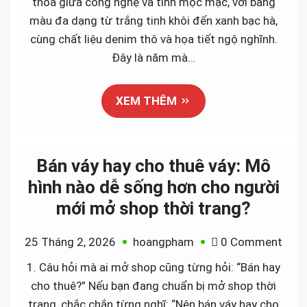
thoa giữa công nghệ và tính mộc mạc, với bảng
toàn
màu đa dạng từ trắng tinh khôi đến xanh bạc hà,
cầu
cùng chất liệu denim thô và họa tiết ngộ nghĩnh.
và
Đây là năm mà…
Việt
Nam
XEM THÊM
năm
2026
Bán váy hay cho thuê váy: Mô
hình nào dễ sống hơn cho người
mới mở shop thời trang?
on
25 Tháng 2, 2026
hoangpham
0 Comment
Bán
1. Câu hỏi mà ai mở shop cũng từng hỏi: “Bán hay
váy
cho thuê?” Nếu bạn đang chuẩn bị mở shop thời
hay
trang, chắc chắn từng nghĩ: “Nên bán váy hay cho