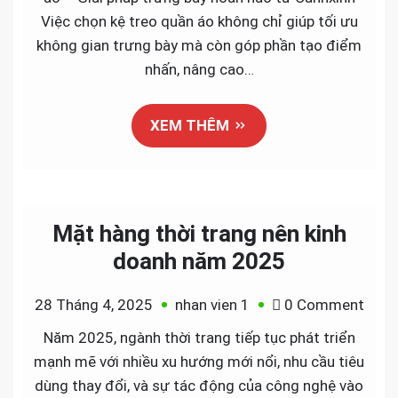
kệ
Việc chọn kệ treo quần áo không chỉ giúp tối ưu
treo
không gian trưng bày mà còn góp phần tạo điểm
quần
nhấn, nâng cao…
áo
đẹp
XEM THÊM
nhất
cho
shop
quần
áo
Mặt hàng thời trang nên kinh
doanh năm 2025
on
28 Tháng 4, 2025
nhan vien 1
0 Comment
Mặt
Năm 2025, ngành thời trang tiếp tục phát triển
hàng
mạnh mẽ với nhiều xu hướng mới nổi, nhu cầu tiêu
thời
dùng thay đổi, và sự tác động của công nghệ vào