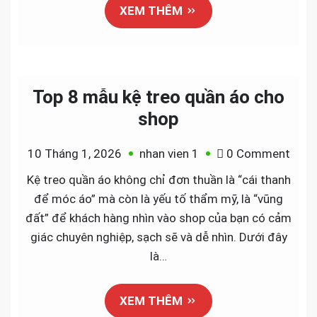
XEM THÊM
Nẵng
Top 8 mẫu kệ treo quần áo cho
shop
on
10 Tháng 1, 2026
nhan vien 1
0 Comment
Top
Kệ treo quần áo không chỉ đơn thuần là “cái thanh
8
để móc áo” mà còn là yếu tố thẩm mỹ, là “vũng
mẫu
đất” để khách hàng nhìn vào shop của bạn có cảm
kệ
giác chuyên nghiệp, sạch sẽ và dễ nhìn. Dưới đây
treo
là…
quần
áo
XEM THÊM
cho