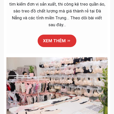
kệ
tìm kiếm đơn vị sản xuất, thi công kệ treo quần áo,
treo
sào treo đồ chất lượng mà giá thành rẻ tại Đà
quần
Nẵng và các tỉnh miền Trung… Theo dõi bài viết
áo
sau đây…
Đà
Nẵng
XEM THÊM
và
miền
Trun