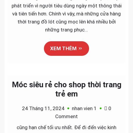
dụng
phát triển vì người tiêu dùng ngày một thông thái
trưng
và tiên tiến hơn. Chính vì vậy, mà những cửa hàng
bày
thời trang đồ lót cũng mọc lên khá nhiều bởi
cho
những trang phục…
shop
nội
XEM THÊM
y
–
Bikini
Móc siêu rẻ cho shop thời trang
trẻ em
24 Tháng 11, 2024
nhan vien 1
0
on
Comment
Móc
cũng hạn chế tối ưu nhất. Để đi đến việc kinh
siêu