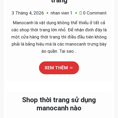
trang
on
3 Tháng 4, 2026
nhan vien 1
0 Comment
Mano
Manocanh là vật dụng không thể thiếu ở tất cả
trẻ
các shop thời trang lớn nhỏ. Để nhận định đây là
em
một cửa hàng thời trang thì điều đầu tiên không
cho
phải là bảng hiệu mà là các manocanh trưng bày
shop
áo quần. Tại sao…
thời
trang
XEM THÊM
Shop thời trang sử dụng
manocanh nào