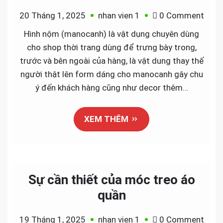
on
20 Tháng 1, 2025
nhan vien 1
0 Comment
Hot
Hình nộm (manocanh) là vật dụng chuyên dùng
hit
cho shop thời trang dùng để trưng bày trong,
mano
trước và bên ngoài của hàng, là vật dung thay thế
“hình
người thật lên form dáng cho manocanh gây chu
nộm”
ý đến khách hàng cũng như decor thêm…
năm
202
XEM THÊM
Sự cần thiết của móc treo áo
quần
on
19 Tháng 1, 2025
nhan vien 1
0 Comment