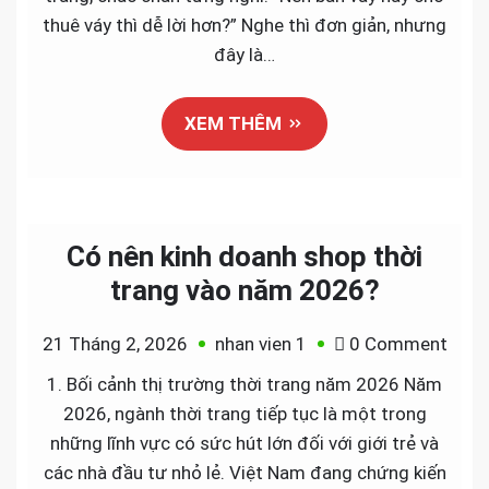
cho
thuê váy thì dễ lời hơn?” Nghe thì đơn giản, nhưng
thuê
đây là…
váy:
Mô
XEM THÊM
hình
nào
dễ
sốn
hơn
Có nên kinh doanh shop thời
cho
trang vào năm 2026?
ngườ
mới
on
21 Tháng 2, 2026
nhan vien 1
0 Comment
mở
Có
1. Bối cảnh thị trường thời trang năm 2026 Năm
shop
nên
2026, ngành thời trang tiếp tục là một trong
thời
kinh
những lĩnh vực có sức hút lớn đối với giới trẻ và
tran
doan
các nhà đầu tư nhỏ lẻ. Việt Nam đang chứng kiến