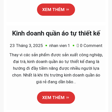
tối
XEM THÊM
ưu
cho
shop
năm
Kinh doanh quần áo tự thiết kế
2025
on
23 Tháng 3, 2025
nhan vien 1
0 Comment
Kinh
Thay vì các sản phẩm được sản xuất công nghiệp,
doan
đại trà, kinh doanh quần áo tự thiết kế đang là
quần
hướng đi đầy tiềm năng được nhiều người lựa
áo
chọn. Nhất là khi thị trường kinh doanh quần áo
tự
giá rẻ đang dần bão…
thiết
kế
XEM THÊM