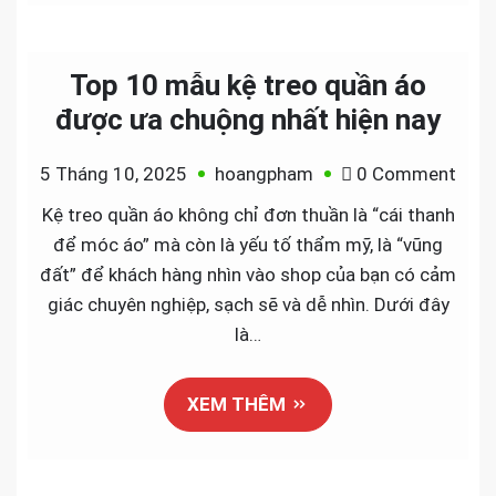
Top 10 mẫu kệ treo quần áo
được ưa chuộng nhất hiện nay
on
5 Tháng 10, 2025
hoangpham
0 Comment
Top
Kệ treo quần áo không chỉ đơn thuần là “cái thanh
10
để móc áo” mà còn là yếu tố thẩm mỹ, là “vũng
mẫu
đất” để khách hàng nhìn vào shop của bạn có cảm
kệ
giác chuyên nghiệp, sạch sẽ và dễ nhìn. Dưới đây
treo
là…
quần
áo
XEM THÊM
đượ
ưa
chu