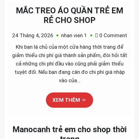
MẮC TREO ÁO QUẦN TRẺ EM
RẺ CHO SHOP
on
24 Tháng 4, 2026
nhan vien 1
0 Comment
MẮC
Khi bạn là chủ của một cửa hàng thời trang để
TRE
giảm thiểu chi phí giá thành sản phẩm, đòi hỏi tất
ÁO
cả những chi phí đầu vào cũng phải giảm thiểu
QUẦ
tuyệt đối. Nếu bạn đang cân đo chi phí giá nhập
TRẺ
vào của…
EM
RẺ
XEM THÊM
CHO
SHO
Manocanh trẻ em cho shop thời