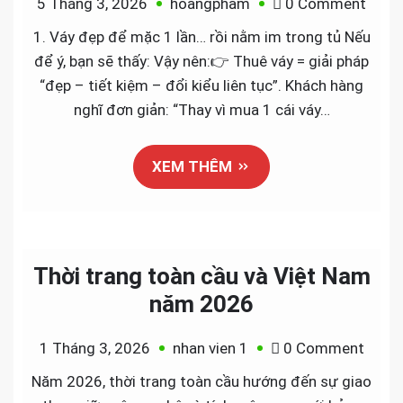
on
5 Tháng 3, 2026
hoangpham
0 Comment
Vì
1. Váy đẹp để mặc 1 lần… rồi nằm im trong tủ Nếu
sao
để ý, bạn sẽ thấy: Vậy nên:👉 Thuê váy = giải pháp
xu
“đẹp – tiết kiệm – đổi kiểu liên tục”. Khách hàng
hướn
nghĩ đơn giản: “Thay vì mua 1 cái váy…
mở
shop
XEM THÊM
cho
thuê
váy
–
đầm
Thời trang toàn cầu và Việt Nam
dự
năm 2026
tiệc
đang
on
1 Tháng 3, 2026
nhan vien 1
0 Comment
nở
Thời
Năm 2026, thời trang toàn cầu hướng đến sự giao
rộ?
trang