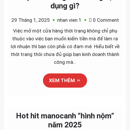
dụng gì?
on
29 Tháng 1, 2025
nhan vien 1
0 Comment
Shop
Việc mở một cửa hàng thời trang không chỉ phụ
thời
thuộc vào việc bạn muốn kiếm tiền mà để làm ra
tran
lợi nhuận thì bạn còn phải có đam mê. Hiểu biết về
cần
thời trang thôi chưa đủ giúp bạn kinh doanh thành
nhữn
công mà…
vật
dụng
XEM THÊM
gì?
Hot hit manocanh “hình nộm”
năm 2025