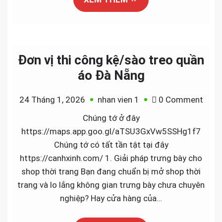
tran
Đơn vị thi công kệ/sào treo quần
áo Đà Nẵng
on
24 Tháng 1, 2026
nhan vien 1
0 Comment
Đơn
Chúng tớ ở đây
vị
https://maps.app.goo.gl/aTSU3GxVw5SSHg1f7
thi
Chúng tớ có tất tần tật tại đây
công
https://canhxinh.com/ 1. Giải pháp trưng bày cho
kệ/s
shop thời trang Bạn đang chuẩn bị mở shop thời
treo
trang và lo lắng không gian trưng bày chưa chuyên
quần
nghiệp? Hay cửa hàng của…
áo
Đà