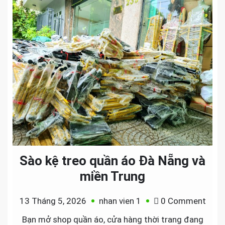
Sào kệ treo quần áo Đà Nẵng và
miền Trung
on
13 Tháng 5, 2026
nhan vien 1
0 Comment
Sào
Bạn mở shop quần áo, cửa hàng thời trang đang