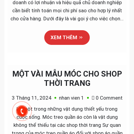
doanh có lợi nhuận và hiệu quả chủ doanh nghiệp
rẻ
cần biết tính toán mọi chi phí sao cho hợp lý nhất
cho
cho cửa hàng. Dưới đây là vài gọi ý cho việc chọn…
shop
thời
XEM THÊM
trang
trẻ
em
MỘT VÀI MẪU MÓC CHO SHOP
THỜI TRANG
on
3 Tháng 11, 2024
nhan vien 1
0 Comment
MỘT
Là một trong những vật dụng thiết yếu trong
VÀI
cuộc sống. Móc treo quần áo còn là vật dụng
MẪU
không thể thiếu tại các shop thời trang Sự quan
MÓC
trọng của móc treo quần áo đối với shop áo quần