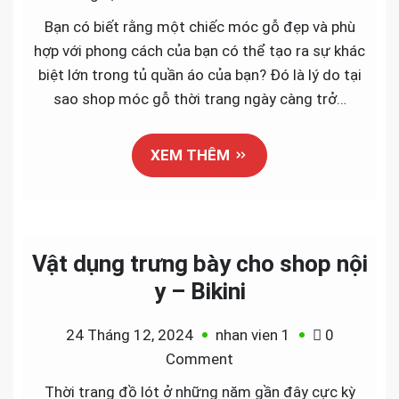
Sự
Bạn có biết rằng một chiếc móc gỗ đẹp và phù
cần
hợp với phong cách của bạn có thể tạo ra sự khác
thiết
biệt lớn trong tủ quần áo của bạn? Đó là lý do tại
của
sao shop móc gỗ thời trang ngày càng trở…
móc
treo
XEM THÊM
áo
quần
Vật dụng trưng bày cho shop nội
y – Bikini
24 Tháng 12, 2024
nhan vien 1
0
on
Comment
Vật
Thời trang đồ lót ở những năm gần đây cực kỳ