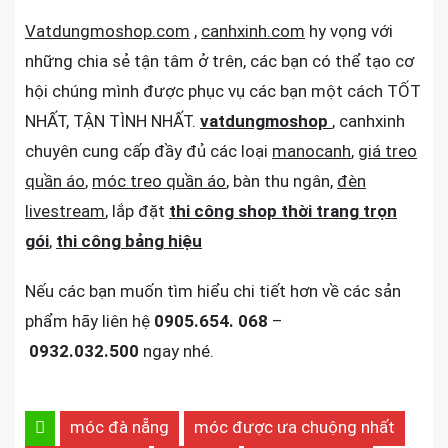
Vatdungmoshop.com
,
canhxinh.com
hy vọng với
những chia sẻ tận tâm ở trên, các bạn có thể tạo cơ
hội chúng mình được phục vụ các bạn một cách TỐT
NHẤT, TẬN TÌNH NHẤT.
vatdungmoshop
, canhxinh
chuyên cung cấp đầy đủ các loại
manocanh
,
giá treo
quần áo
,
móc treo quần áo
, bàn thu ngân,
đèn
livestream
, lắp đặt
thi công shop thời trang trọn
gói
,
thi công bảng hiệu
Nếu các bạn muốn tìm hiểu chi tiết hơn về các sản
phẩm hãy liên hệ
0905.654. 068
–
0932.032.500
ngay nhé.
móc đà nẵng
móc được ưa chuộng nhất