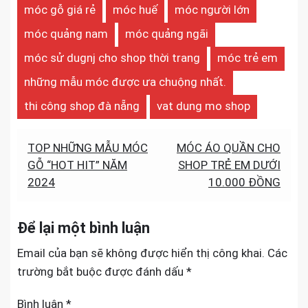
móc gỗ giá rẻ
móc huế
móc người lớn
móc quảng nam
móc quảng ngãi
móc sử dugnj cho shop thời trang
móc trẻ em
những mẫu móc được ưa chuộng nhất.
thi công shop đà nẵng
vat dung mo shop
Điều
TOP NHỮNG MẪU MÓC
MÓC ÁO QUẦN CHO
GỖ “HOT HIT” NĂM
SHOP TRẺ EM DƯỚI
hướng
2024
10.000 ĐỒNG
bài
viết
Để lại một bình luận
Email của bạn sẽ không được hiển thị công khai.
Các
trường bắt buộc được đánh dấu
*
Bình luận
*