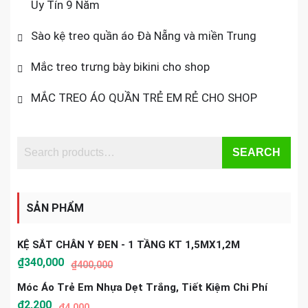
Uy Tín 9 Năm
Sào kệ treo quần áo Đà Nẵng và miền Trung
Mắc treo trưng bày bikini cho shop
MẮC TREO ÁO QUẦN TRẺ EM RẺ CHO SHOP
SEARCH
SẢN PHẨM
KỆ SẮT CHÂN Y ĐEN - 1 TẦNG KT 1,5MX1,2M
₫
340,000
₫
400,000
Móc Áo Trẻ Em Nhựa Dẹt Trắng, Tiết Kiệm Chi Phí
₫
2,200
₫
4,000