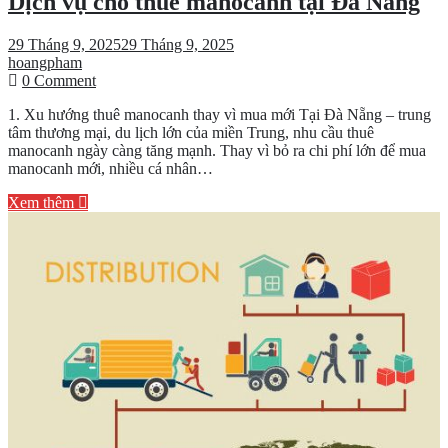
Dịch vụ cho thuê manocanh tại Đà Nẵng
29 Tháng 9, 2025
29 Tháng 9, 2025
hoangpham
on
0 Comment
Dịch
1. Xu hướng thuê manocanh thay vì mua mới Tại Đà Nẵng – trung
vụ
tâm thương mại, du lịch lớn của miền Trung, nhu cầu thuê
cho
manocanh ngày càng tăng mạnh. Thay vì bỏ ra chi phí lớn để mua
thuê
manocanh mới, nhiều cá nhân…
manocanh
tại
Xem thêm
Đà
Nẵng