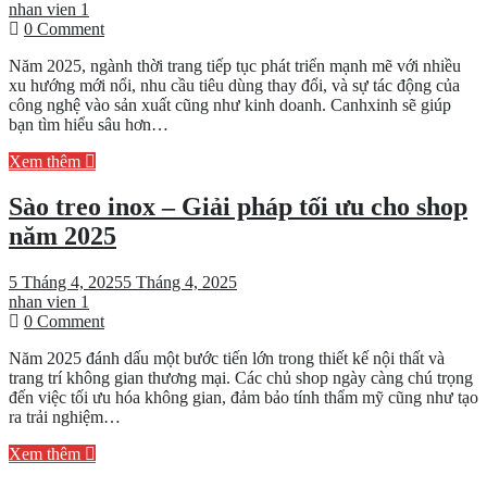
nhan vien 1
on
0 Comment
Mặt
Năm 2025, ngành thời trang tiếp tục phát triển mạnh mẽ với nhiều
hàng
xu hướng mới nổi, nhu cầu tiêu dùng thay đổi, và sự tác động của
thời
công nghệ vào sản xuất cũng như kinh doanh. Canhxinh sẽ giúp
trang
bạn tìm hiểu sâu hơn…
nên
kinh
Xem thêm
doanh
năm
Sào treo inox – Giải pháp tối ưu cho shop
2025
năm 2025
5 Tháng 4, 2025
5 Tháng 4, 2025
nhan vien 1
on
0 Comment
Sào
Năm 2025 đánh dấu một bước tiến lớn trong thiết kế nội thất và
treo
trang trí không gian thương mại. Các chủ shop ngày càng chú trọng
inox
đến việc tối ưu hóa không gian, đảm bảo tính thẩm mỹ cũng như tạo
–
ra trải nghiệm…
Giải
pháp
Xem thêm
tối
ưu