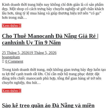
5
Kinh doanh thời trang hiện nay không chỉ đơn giản là có sản phẩm
Sai
đẹp. Một shop có cách trưng bày chuyên nghiệp sẽ giữ chân khách
Lầm
lâu hơn, tăng tỷ lệ mua hàng và giúp thương hiệu trở nên “có gu”
Khi
hơn trong mắt…
Setup
Shop
Xem thêm
Thời
Trang
Cho Thuê Manocanh Đà Nẵng Giá Rẻ |
Khiến
Khách
canhxinh Uy Tín 9 Năm
Vào
Rồi
Đi
25 Tháng 5, 2026
19 Tháng 5, 2026
Ra
hoangpham
on
Ngay
0 Comment
Cho
Trong kinh doanh thời trang, một không gian trưng bày đẹp luôn tạo
Thuê
ra lợi thế cạnh tranh rất lớn. Chỉ cần một bộ trang phục được đặt
Manocanh
đúng trên chiếc manocanh phù hợp, tổng thể gian hàng sẽ trở nên
Đà
chuyên nghiệp, thu hút…
Nẵng
Giá
Xem thêm
Rẻ
|
canhxinh
Sào kệ treo quần áo Đà Nẵng và miền
Uy