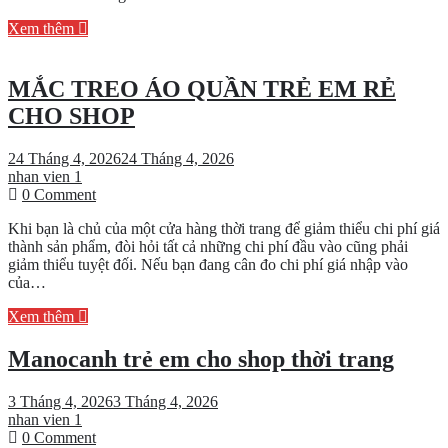
cho
Xem thêm
shop
MẮC TREO ÁO QUẦN TRẺ EM RẺ
CHO SHOP
24 Tháng 4, 2026
24 Tháng 4, 2026
nhan vien 1
on
0 Comment
MẮC
Khi bạn là chủ của một cửa hàng thời trang để giảm thiểu chi phí giá
TREO
thành sản phẩm, đòi hỏi tất cả những chi phí đầu vào cũng phải
ÁO
giảm thiểu tuyệt đối. Nếu bạn đang cân đo chi phí giá nhập vào
QUẦN
của…
TRẺ
EM
Xem thêm
RẺ
CHO
Manocanh trẻ em cho shop thời trang
SHOP
3 Tháng 4, 2026
3 Tháng 4, 2026
nhan vien 1
on
0 Comment