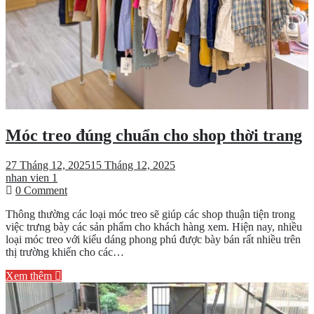
Móc treo đúng chuẩn cho shop thời trang
27 Tháng 12, 2025
15 Tháng 12, 2025
nhan vien 1
on
0 Comment
Móc
Thông thường các loại móc treo sẽ giúp các shop thuận tiện trong
treo
việc trưng bày các sản phẩm cho khách hàng xem. Hiện nay, nhiều
đúng
loại móc treo với kiểu dáng phong phú được bày bán rất nhiều trên
chuẩn
thị trường khiến cho các…
cho
shop
Xem thêm
thời
trang