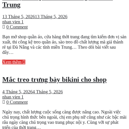
Tín
Trung
9
Năm
13 Tháng 5, 2026
13 Tháng 5, 2026
nhan vien 1
on
0 Comment
Sào
Bạn mở shop quần áo, cửa hàng thời trang đang tìm kiếm đơn vị sản
kệ
xuất, thi công kệ treo quần áo, sào treo đồ chất lượng mà giá thành
treo
rẻ tại Đà Nẵng và các tỉnh miền Trung… Theo dõi bài viết sau
quần
đây…
áo
Đà
Xem thêm
Nẵng
và
miền
Mắc treo trưng bày bikini cho shop
Trung
4 Tháng 5, 2026
4 Tháng 5, 2026
nhan vien 1
on
0 Comment
Mắc
Ngày nay, chất lượng cuộc sống càng được nâng cao. Ngoài việc
treo
chú trọng hình thức bên ngoài, chị em phụ nữ cũng như các bậc mài
trưng
râu ngày càng chú trọng vao trang phục nội y. Cùng với sự phát
bày
triển của thời trang…
bikini