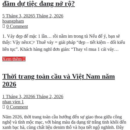
đầm dự tiệc đang nở rộ?
5 Tháng 3, 2026
5 Tháng 2, 2026
hoangpham
on
0 Comment
Vì
1. Váy đẹp để mặc 1 lần… rồi nằm im trong tủ Nếu để ý, bạn sẽ
sao
xu
thấy: Vậy nên:👉 Thuê váy = giải pháp “đẹp – tiết kiệm – đổi kiểu
hướng
liên tục”. Khách hàng nghĩ đơn giản: “Thay vì mua 1 cái váy…
mở
shop
Xem thêm
cho
thuê
váy
Thời trang toàn cầu và Việt Nam năm
–
2026
đầm
dự
tiệc
1 Tháng 3, 2026
6 Tháng 2, 2026
đang
nhan vien 1
nở
on
0 Comment
rộ?
Thời
Năm 2026, thời trang toàn cầu hướng đến sự giao thoa giữa công
trang
nghệ và tính mộc mạc, với bảng màu đa dạng từ trắng tinh khôi đến
toàn
xanh bạc hà, cùng chất liệu denim thô và họa tiết ngộ nghĩnh. Đây
cầu