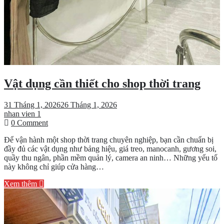
Vật dụng cần thiết cho shop thời trang
31 Tháng 1, 2026
26 Tháng 1, 2026
nhan vien 1
on
0 Comment
Vật
Để vận hành một shop thời trang chuyên nghiệp, bạn cần chuẩn bị
dụng
đầy đủ các vật dụng như bảng hiệu, giá treo, manocanh, gương soi,
cần
quầy thu ngân, phần mềm quản lý, camera an ninh… Những yếu tố
thiết
này không chỉ giúp cửa hàng…
cho
shop
Xem thêm
thời
trang