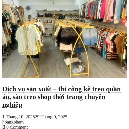
nhất
hiện
nay
Dịch vụ sản xuất – thi công kệ treo quần
áo, sào treo shop thời trang chuyên
nghiệp
1 Tháng 10, 2025
29 Tháng 9, 2025
hoangpham
on
0 Comment