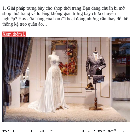
Dịch
1. Giải pháp trưng bày cho shop thời trang Bạn đang chuẩn bị mở
vụ
shop thời trang và lo lắng không gian trưng bày chưa chuyên
sản
nghiệp? Hay cửa hàng của bạn đã hoạt động nhưng cần thay đổi hệ
xuất
thống kệ treo quần áo…
–
thi
Xem thêm
công
kệ
treo
quần
áo,
sào
treo
shop
thời
trang
chuyên
nghiệp