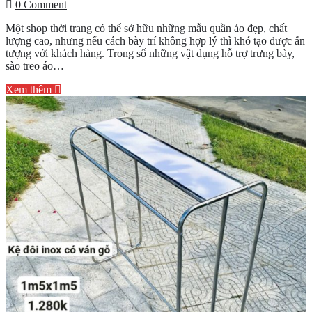
on
0 Comment
Vai
Một shop thời trang có thể sở hữu những mẫu quần áo đẹp, chất
trò
lượng cao, nhưng nếu cách bày trí không hợp lý thì khó tạo được ấn
của
tượng với khách hàng. Trong số những vật dụng hỗ trợ trưng bày,
sào
sào treo áo…
treo
đối
Xem thêm
với
shop
thời
trang