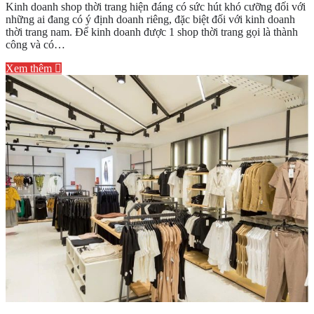
Kinh doanh shop thời trang hiện đáng có sức hút khó cưỡng đối với
kế
những ai đang có ý định doanh riêng, đặc biệt đối với kinh doanh
cơ
thời trang nam. Để kinh doanh được 1 shop thời trang gọi là thành
bản
công và có…
cho
shop
Xem thêm
thời
trang
nam