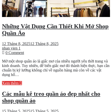
Những Vật Dụng Cần Thiết Khi Mở Shop
Quần Áo
12 Tháng 8, 2025
12 Tháng 8, 2025
nhan vien 1
on
0 Comment
Những
Mở một shop quần áo là giấc mơ của nhiều người yêu thời trang và
Vật
kinh doanh. Tuy nhiên, để biến giấc mơ đó thành hiện thực, bạn cần
Dụng
chuẩn bị kỹ lưỡng không chỉ về nguồn hàng mà còn về các vật
Cần
dụng hỗ…
Thiết
Khi
Xem thêm
Mở
Shop
Các mẫu kệ treo quần áo đẹp nhất cho
Quần
Áo
shop quần áo
15 Tháng 5, 2025
15 Tháng 5, 2025