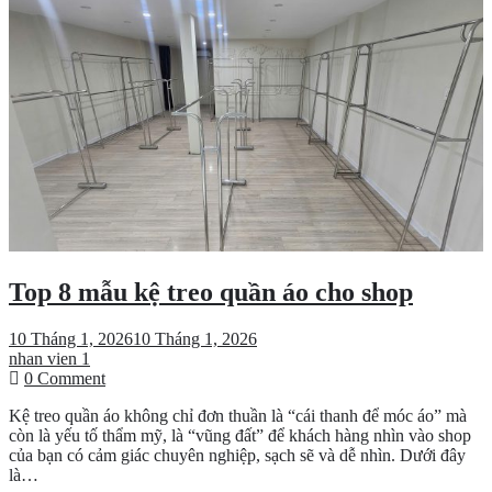
Nẵng
Top 8 mẫu kệ treo quần áo cho shop
10 Tháng 1, 2026
10 Tháng 1, 2026
nhan vien 1
on
0 Comment
Top
Kệ treo quần áo không chỉ đơn thuần là “cái thanh để móc áo” mà
8
còn là yếu tố thẩm mỹ, là “vũng đất” để khách hàng nhìn vào shop
mẫu
của bạn có cảm giác chuyên nghiệp, sạch sẽ và dễ nhìn. Dưới đây
kệ
là…
treo