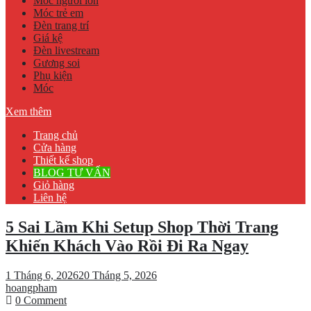
Móc người lớn
Móc trẻ em
Đèn trang trí
Giá kệ
Đèn livestream
Gương soi
Phụ kiện
Móc
Xem thêm
Trang chủ
Cửa hàng
Thiết kế shop
BLOG TƯ VẤN
Giỏ hàng
Liên hệ
5 Sai Lầm Khi Setup Shop Thời Trang
Khiến Khách Vào Rồi Đi Ra Ngay
1 Tháng 6, 2026
20 Tháng 5, 2026
hoangpham
on
0 Comment