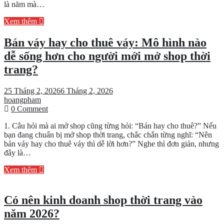
là năm mà…
và
Việt
Xem thêm
Nam
năm
Bán váy hay cho thuê váy: Mô hình nào
2026
dễ sống hơn cho người mới mở shop thời
trang?
25 Tháng 2, 2026
6 Tháng 2, 2026
hoangpham
on
0 Comment
Bán
1. Câu hỏi mà ai mở shop cũng từng hỏi: “Bán hay cho thuê?” Nếu
váy
bạn đang chuẩn bị mở shop thời trang, chắc chắn từng nghĩ: “Nên
hay
bán váy hay cho thuê váy thì dễ lời hơn?” Nghe thì đơn giản, nhưng
cho
đây là…
thuê
váy:
Xem thêm
Mô
hình
nào
Có nên kinh doanh shop thời trang vào
dễ
sống
năm 2026?
hơn