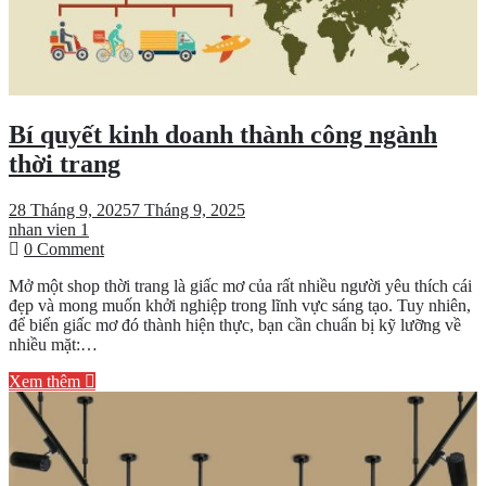
Bí quyết kinh doanh thành công ngành
thời trang
28 Tháng 9, 2025
7 Tháng 9, 2025
nhan vien 1
on
0 Comment
Bí
Mở một shop thời trang là giấc mơ của rất nhiều người yêu thích cái
quyết
đẹp và mong muốn khởi nghiệp trong lĩnh vực sáng tạo. Tuy nhiên,
kinh
để biến giấc mơ đó thành hiện thực, bạn cần chuẩn bị kỹ lưỡng về
doanh
nhiều mặt:…
thành
công
Xem thêm
ngành
thời
trang