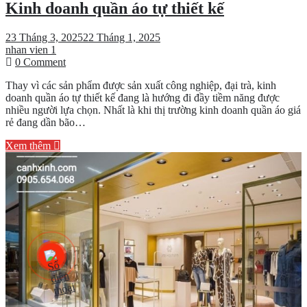
Kinh doanh quần áo tự thiết kế
cho
shop
năm
23 Tháng 3, 2025
22 Tháng 1, 2025
2025
nhan vien 1
on
0 Comment
Kinh
Thay vì các sản phẩm được sản xuất công nghiệp, đại trà, kinh
doanh
doanh quần áo tự thiết kế đang là hướng đi đầy tiềm năng được
quần
nhiều người lựa chọn. Nhất là khi thị trường kinh doanh quần áo giá
áo
rẻ đang dần bão…
tự
thiết
Xem thêm
kế