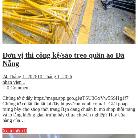
Đơn vị thi công kệ/sào treo quần áo Đà
Nẵng
24 Tháng 1, 2026
10 Tháng 1, 2026
nhan vien 1
on
0 Comment
Đơn
Chúng tớ ở đây https://maps.app.goo.gl/aTSU3GxVw5SSHg1f7
vị
Chúng tớ có tất tần tật tại đây https://canhxinh.com/ 1. Giải pháp
thi
trưng bày cho shop thời trang Bạn đang chuẩn bị mở shop thời trang
công
và lo lắng không gian trưng bày chưa chuyên nghiệp? Hay cửa
kệ/sào
hàng của…
treo
quần
Xem thêm
áo
Đà