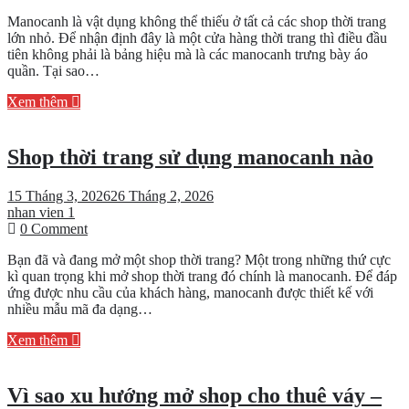
Manocanh
Manocanh là vật dụng không thể thiếu ở tất cả các shop thời trang
trẻ
lớn nhỏ. Để nhận định đây là một cửa hàng thời trang thì điều đầu
em
tiên không phải là bảng hiệu mà là các manocanh trưng bày áo
cho
quần. Tại sao…
shop
thời
Xem thêm
trang
Shop thời trang sử dụng manocanh nào
15 Tháng 3, 2026
26 Tháng 2, 2026
nhan vien 1
on
0 Comment
Shop
Bạn đã và đang mở một shop thời trang? Một trong những thứ cực
thời
kì quan trọng khi mở shop thời trang đó chính là manocanh. Để đáp
trang
ứng được nhu cầu của khách hàng, manocanh được thiết kế với
sử
nhiều mẫu mã đa dạng…
dụng
manocanh
Xem thêm
nào
Vì sao xu hướng mở shop cho thuê váy –