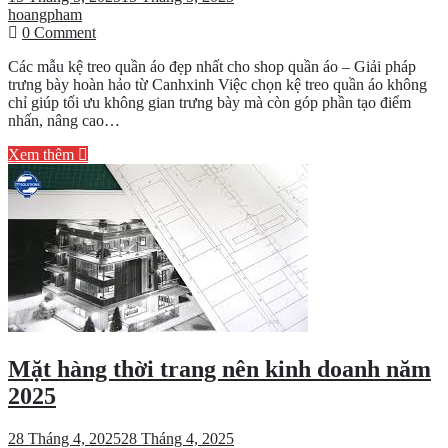
hoangpham
on
0 Comment
Các
Các mẫu kệ treo quần áo đẹp nhất cho shop quần áo – Giải pháp
mẫu
trưng bày hoàn hảo từ Canhxinh Việc chọn kệ treo quần áo không
kệ
chỉ giúp tối ưu không gian trưng bày mà còn góp phần tạo điểm
treo
nhấn, nâng cao…
quần
áo
Xem thêm
đẹp
nhất
cho
shop
quần
áo
Mặt hàng thời trang nên kinh doanh năm
2025
28 Tháng 4, 2025
28 Tháng 4, 2025