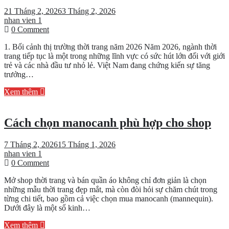
cho
người
21 Tháng 2, 2026
3 Tháng 2, 2026
mới
nhan vien 1
on
mở
0 Comment
Có
shop
1. Bối cảnh thị trường thời trang năm 2026 Năm 2026, ngành thời
nên
thời
trang tiếp tục là một trong những lĩnh vực có sức hút lớn đối với giới
kinh
trang?
trẻ và các nhà đầu tư nhỏ lẻ. Việt Nam đang chứng kiến sự tăng
doanh
trưởng…
shop
thời
Xem thêm
trang
vào
năm
Cách chọn manocanh phù hợp cho shop
2026?
7 Tháng 2, 2026
15 Tháng 1, 2026
nhan vien 1
on
0 Comment
Cách
Mở shop thời trang và bán quần áo không chỉ đơn giản là chọn
chọn
những mẫu thời trang đẹp mắt, mà còn đòi hỏi sự chăm chút trong
manocanh
từng chi tiết, bao gồm cả việc chọn mua manocanh (mannequin).
phù
Dưới đây là một số kinh…
hợp
cho
Xem thêm
shop