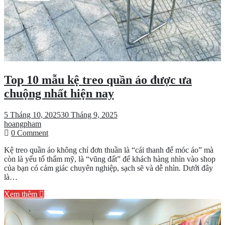
Top 10 mẫu kệ treo quần áo được ưa
chuộng nhất hiện nay
5 Tháng 10, 2025
30 Tháng 9, 2025
hoangpham
on
0 Comment
Top
Kệ treo quần áo không chỉ đơn thuần là “cái thanh để móc áo” mà
10
còn là yếu tố thẩm mỹ, là “vũng đất” để khách hàng nhìn vào shop
mẫu
của bạn có cảm giác chuyên nghiệp, sạch sẽ và dễ nhìn. Dưới đây
kệ
là…
treo
quần
Xem thêm
áo
được
ưa
chuộng