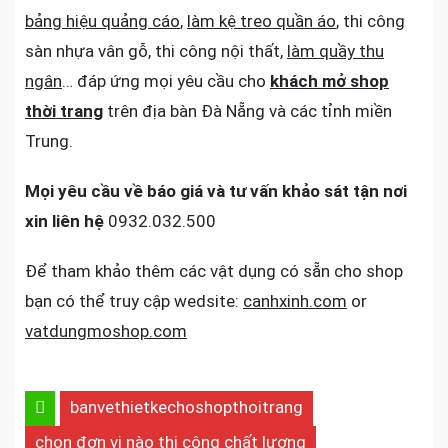
bảng hiệu quảng cáo
,
làm kệ treo quần áo
, thi công
sàn nhựa vân gỗ, thi công nội thất,
làm quầy thu
ngân
… đáp ứng mọi yêu cầu cho
khách mở shop
thời trang
trên địa bàn Đà Nẵng và các tỉnh miền
Trung.
Mọi yêu cầu về báo giá và tư vấn khảo sát tận nơi
xin liên hệ
0932.032.500
Để tham khảo thêm các vật dụng có sẵn cho shop
bạn có thể truy cập wedsite:
canhxinh.com
or
vatdungmoshop.com
banvethietkechoshopthoitrang
chọn đơn vị nào thi công chất lượng