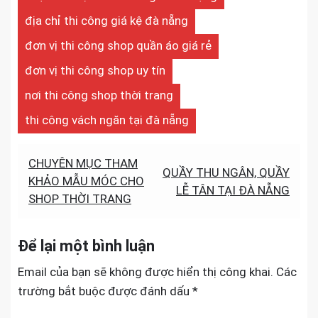
địa chỉ thi công giá kệ đà nẵng
đơn vị thi công shop quần áo giá rẻ
đơn vị thi công shop uy tín
nơi thi công shop thời trang
thi công vách ngăn tại đà nẵng
Điều
CHUYÊN MỤC THAM
QUẦY THU NGÂN, QUẦY
KHẢO MẪU MÓC CHO
hướng
LỄ TÂN TẠI ĐÀ NẴNG
SHOP THỜI TRANG
bài
viết
Để lại một bình luận
Email của bạn sẽ không được hiển thị công khai.
Các
trường bắt buộc được đánh dấu
*