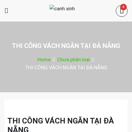
Skip
0
to
canh xinh
content
Shop bán manơcanh, phụ kiện mở
shop
THI CÔNG VÁCH NGĂN TẠI ĐÀ NẴNG
Home
Chưa phân loại
THI CÔNG VÁCH NGĂN TẠI ĐÀ NẴNG
THI CÔNG VÁCH NGĂN TẠI ĐÀ
NẴNG