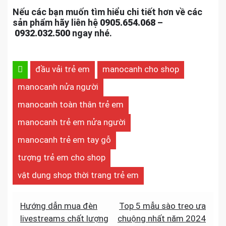
Nếu các bạn muốn tìm hiểu chi tiết hơn về các
sản phẩm hãy liên hệ
0905.654.068
–
0932.032.500
ngay nhé.
đầu vải trẻ em
manocanh cho shop
manocanh nửa người
manocanh toàn thân trẻ em
manocanh trẻ em nửa người
manocanh trẻ em tay gỗ
tượng trẻ em cho shop
vật dụng shop thời trang trẻ em
Điều
Hướng dẫn mua đèn
Top 5 mẫu sào treo ưa
livestreams chất lượng
chuộng nhất năm 2024
hướng