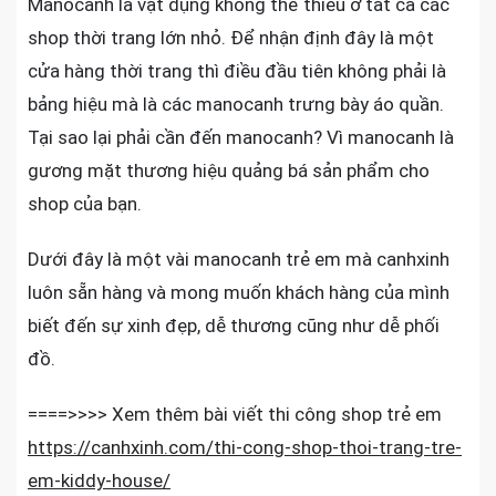
Manocanh là vật dụng không thể thiếu ở tất cả các
Trẻ
shop thời trang lớn nhỏ. Để nhận định đây là một
Em
cửa hàng thời trang thì điều đầu tiên không phải là
Hot
bảng hiệu mà là các manocanh trưng bày áo quần.
Hit
Tại sao lại phải cần đến manocanh? Vì manocanh là
Cho
Shop
gương mặt thương hiệu quảng bá sản phẩm cho
shop của bạn.
Dưới đây là một vài manocanh trẻ em mà canhxinh
luôn sẵn hàng và mong muốn khách hàng của mình
biết đến sự xinh đẹp, dễ thương cũng như dễ phối
đồ.
====>>>> Xem thêm bài viết thi công shop trẻ em
https://canhxinh.com/thi-cong-shop-thoi-trang-tre-
em-kiddy-house/