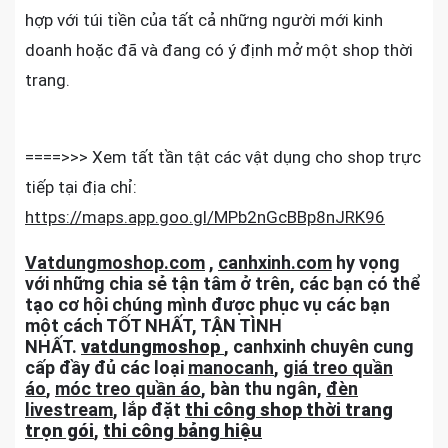
hợp với túi tiền của tất cả những người mới kinh
doanh hoặc đã và đang có ý định mở một shop thời
trang.
====>>> Xem tất tần tật các vật dụng cho shop trực
tiếp tại địa chỉ:
https://maps.app.goo.gl/MPb2nGcBBp8nJRK96
Vatdungmoshop.com
,
canhxinh.com
hy vọng
với những chia sẻ tận tâm ở trên, các bạn có thể
tạo cơ hội chúng mình được phục vụ các bạn
một cách TỐT NHẤT, TẬN TÌNH
NHẤT.
vatdungmoshop
, canhxinh chuyên cung
cấp đầy đủ các loại
manocanh
,
giá treo quần
áo
,
móc treo quần áo
, bàn thu ngân,
đèn
livestream
, lắp đặt
thi công shop thời trang
trọn gói
,
thi công bảng hiệu