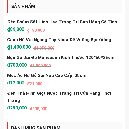
SẢN PHẨM
Đèn Chùm Sắt Hình Học Trang Trí Cửa Hàng Cá Tính
₫
89,000
₫
150,000
Canh Nữ Vai Ngang Tay Nhựa Đế Vuông Bạc/vàng
₫
1,400,000
₫
1,850,000
Bục Gỗ Dài Để Manocanh Kích Thước 120*50*25cm
₫
700,000
₫
1,000,000
Móc Áo Nữ Gỗ Sồi Nâu Cao Cấp, 38cm
₫
12,000
₫
21,000
Đèn Thả Hình Giọt Nước Trang Trí Cửa Hàng Thời
Trang
₫
259,000
₫
298,000
DANH MỤC SẢN PHẨM