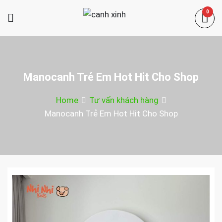
Skip
0
to
canh xinh
content
Shop bán manơcanh, phụ kiện mở
shop
Manocanh Trẻ Em Hot Hit Cho Shop
Home
Tư vấn khách hàng
Manocanh Trẻ Em Hot Hit Cho Shop