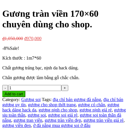
Gương tràn viền 170×60
chuyên dùng cho shop.
₫
1,050,000
₫
970,000
-8%
Sale!
Kích thước : 1m7*60
Chất gương tráng bạc, nịnh da hack dáng.
Chân gương được làm bằng gỗ chắc chắn.
Gương
tràn
Add to cart
viền
Category:
Gương soi
Tags:
địa chỉ bán gương đà nẵng
,
địa chỉ bán
170x60
gương uy tín
,
gương cho shop thời trang
,
gương có chân
,
gương
chuyên
hack dáng hack da
,
gương nịnh cho shop
,
gương nịnh giá rẻ
,
gương
dùng
siu toàn thân
,
gương soi
,
gương soi giá rẻ
,
gương soi toàn thân đà
cho
nẵng
,
gương tran viên
,
gương tràn viền đẹp
,
gương tràn viền giá rẻ
,
shop.
gương viền đen
,
ở đà nẵng mua gương soi ở đâu
quantity