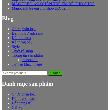
MẮC TREO ÁO QUẦN TRẺ EM RẺ CHO SHOP
Manocanh trẻ em cho shop thời trang
Blog
Chưa phân loại
Đèn hỗ trợ ánh sáng
Kệ treo inox
Kệ trưng bày
Style
Thiết kế shop
Thông tin sản phẩm
manocanh
Tư vấn khách hàng
Search
Search
for:
Danh mục sản phẩm
Chưa phân loại
Đèn livestream
Đèn trang trí
Giá kệ