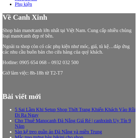
Phụ kiện
Về Canh Xinh
Shop bán manơcanh lớn nhất tại Việt Nam. Cung cấp nhiều chủng
loại manơcanh đẹp rẻ bền.
Ngoài ra shop còn có các phụ kiện như móc, giá, tủ kệ…đáp ứng
các nhu cầu buôn bán cho cửa hàng của quý khách.
Hotline: 0905 654 068 – 0932 032 500
Giờ làm việc: 8h-18h từ T2-T7
Bài viết mới
5 Sai Lầm Khi Setup Shop Thời Trang Khiến Khách Vào Rồi
Đi Ra Ngay
Cho Thuê Manocanh Đà Nẵng Giá Rẻ | canhxinh Uy Tín 9
Năm
Sào kệ treo quần áo Đà Nẵng và miền Trung
Mắc treo trưng bày bikini cho shop