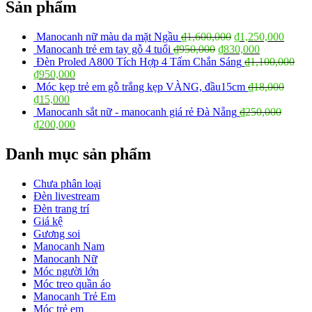
Sản phẩm
Manocanh nữ màu da mặt Ngầu
₫
1,600,000
₫
1,250,000
Manocanh trẻ em tay gỗ 4 tuổi
₫
950,000
₫
830,000
Đèn Proled A800 Tích Hợp 4 Tấm Chắn Sáng
₫
1,100,000
₫
950,000
Móc kẹp trẻ em gỗ trắng kẹp VÀNG, đầu15cm
₫
18,000
₫
15,000
Manocanh sắt nữ - manocanh giá rẻ Đà Nẵng
₫
250,000
₫
200,000
Danh mục sản phẩm
Chưa phân loại
Đèn livestream
Đèn trang trí
Giá kệ
Gương soi
Manocanh Nam
Manocanh Nữ
Móc người lớn
Móc treo quần áo
Manocanh Trẻ Em
Móc trẻ em