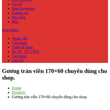
Giá kệ
Đèn livestream
Gương soi
Phụ kiện
Móc
Xem thêm
Trang chủ
Cửa hàng
Thiết kế shop
BLOG TƯ VẤN
Giỏ hàng
Liên hệ
Gương tràn viền 170×60 chuyên dùng cho
shop.
Home
Products
Gương tràn viền 170×60 chuyên dùng cho shop.