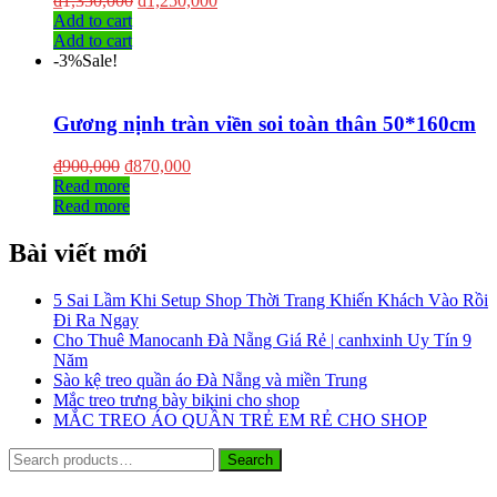
₫
1,350,000
₫
1,250,000
Add to cart
Add to cart
-3%
Sale!
Gương nịnh tràn viền soi toàn thân 50*160cm
₫
900,000
₫
870,000
Read more
Read more
Bài viết mới
5 Sai Lầm Khi Setup Shop Thời Trang Khiến Khách Vào Rồi
Đi Ra Ngay
Cho Thuê Manocanh Đà Nẵng Giá Rẻ | canhxinh Uy Tín 9
Năm
Sào kệ treo quần áo Đà Nẵng và miền Trung
Mắc treo trưng bày bikini cho shop
MẮC TREO ÁO QUẦN TRẺ EM RẺ CHO SHOP
Search
Search
for: