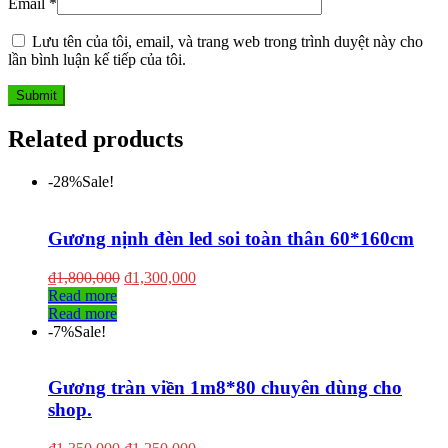
Email
*
Lưu tên của tôi, email, và trang web trong trình duyệt này cho
lần bình luận kế tiếp của tôi.
Related products
-28%
Sale!
Gương nịnh đèn led soi toàn thân 60*160cm
₫
1,800,000
₫
1,300,000
Read more
Read more
-7%
Sale!
Gương tràn viền 1m8*80 chuyên dùng cho
shop.