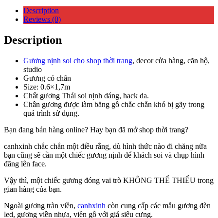
Description
Reviews (0)
Description
Gương nịnh soi cho shop thời trang
, decor cửa hàng, căn hộ,
studio
Gương có chân
Size: 0.6×1,7m
Chất gương Thái soi nịnh dáng, hack da.
Chân gương được làm bằng gỗ chắc chắn khó bị gãy trong
quá trình sử dụng.
Bạn đang bán hàng online? Hay bạn đã mở shop thời trang?
canhxinh chắc chắn một điều rằng, dù hình thức nào đi chăng nữa
bạn cũng sẽ cần một chiếc gương nịnh để khách soi và chụp hình
đăng lên face.
Vậy thì, một chiếc gương đóng vai trò KHÔNG THỂ THIẾU trong
gian hàng của bạn.
Ngoài gương tràn viền,
canhxinh
còn cung cấp các mẫu gương đèn
led, gương viền nhựa, viền gỗ với giá siêu cưng.