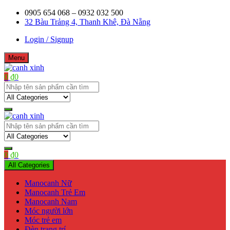
Skip
0905 654 068 – 0932 032 500
to
32 Bàu Trảng 4, Thanh Khê, Đà Nẵng
content
Login / Signup
Menu
0
₫
0
Shop bán manơcanh, phụ kiện mở shop
canh xinh
Shop bán manơcanh, phụ kiện mở shop
canh xinh
0
₫
0
All Categories
Manocanh Nữ
Manocanh Trẻ Em
Manocanh Nam
Móc người lớn
Móc trẻ em
Đèn trang trí