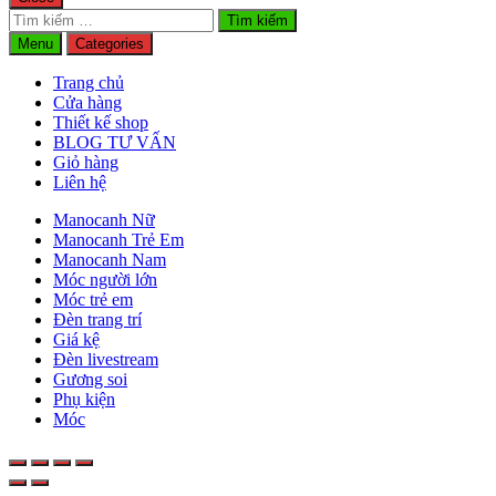
Tìm
kiếm
Menu
Categories
cho:
Trang chủ
Cửa hàng
Thiết kế shop
BLOG TƯ VẤN
Giỏ hàng
Liên hệ
Manocanh Nữ
Manocanh Trẻ Em
Manocanh Nam
Móc người lớn
Móc trẻ em
Đèn trang trí
Giá kệ
Đèn livestream
Gương soi
Phụ kiện
Móc