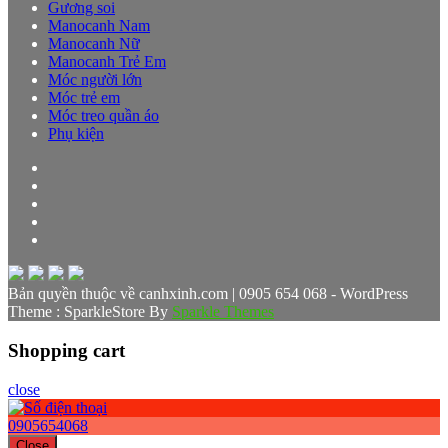
Gương soi
Manocanh Nam
Manocanh Nữ
Manocanh Trẻ Em
Móc người lớn
Móc trẻ em
Móc treo quần áo
Phụ kiện
Bản quyền thuộc về canhxinh.com | 0905 654 068 - WordPress
Theme : SparkleStore By
Sparkle Themes
Shopping cart
close
0905654068
Close