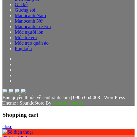
Giá kệ
Gương soi
Manocanh Nam
Manocanh Nữ
Manocanh Trẻ Em
Móc người lớn
Móc trẻ em
Móc treo quần áo
Phụ kiện
Bản quyền thuộc về canhxinh.com | 0905 654 068 - WordPress
Theme : SparkleStore By
Sparkle Themes
Shopping cart
close