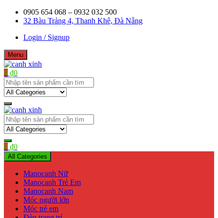
Skip
0905 654 068 – 0932 032 500
to
32 Bàu Trảng 4, Thanh Khê, Đà Nẵng
content
Login / Signup
Menu
0
₫
0
Shop bán manơcanh, phụ kiện mở shop
canh xinh
Shop bán manơcanh, phụ kiện mở shop
canh xinh
0
₫
0
All Categories
Manocanh Nữ
Manocanh Trẻ Em
Manocanh Nam
Móc người lớn
Móc trẻ em
Đèn trang trí