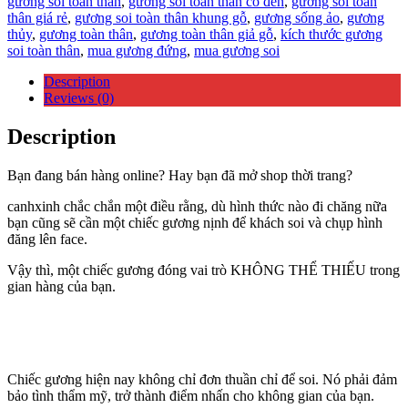
gương soi toàn thân
,
gương soi toàn thân có đèn
,
gương soi toàn
thân giá rẻ
,
gương soi toàn thân khung gỗ
,
gương sống ảo
,
gương
thủy
,
gương toàn thân
,
gương toàn thân giả gỗ
,
kích thước gương
soi toàn thân
,
mua gương đứng
,
mua gương soi
Description
Reviews (0)
Description
Bạn đang bán hàng online? Hay bạn đã mở shop thời trang?
canhxinh chắc chắn một điều rằng, dù hình thức nào đi chăng nữa
bạn cũng sẽ cần một chiếc gương nịnh để khách soi và chụp hình
đăng lên face.
Vậy thì, một chiếc gương đóng vai trò KHÔNG THỂ THIẾU trong
gian hàng của bạn.
Chiếc gương hiện nay không chỉ đơn thuần chỉ để soi. Nó phải đảm
bảo tình thẩm mỹ, trở thành điểm nhấn cho không gian của bạn.