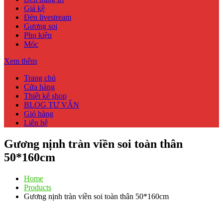
Giá kệ
Đèn livestream
Gương soi
Phụ kiện
Móc
Xem thêm
Trang chủ
Cửa hàng
Thiết kế shop
BLOG TƯ VẤN
Giỏ hàng
Liên hệ
Gương nịnh tràn viền soi toàn thân
50*160cm
Home
Products
Gương nịnh tràn viền soi toàn thân 50*160cm