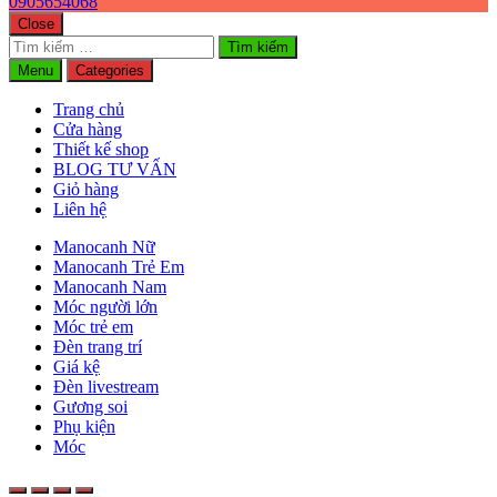
0905654068
Close
Tìm
kiếm
Menu
Categories
cho:
Trang chủ
Cửa hàng
Thiết kế shop
BLOG TƯ VẤN
Giỏ hàng
Liên hệ
Manocanh Nữ
Manocanh Trẻ Em
Manocanh Nam
Móc người lớn
Móc trẻ em
Đèn trang trí
Giá kệ
Đèn livestream
Gương soi
Phụ kiện
Móc