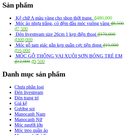
Sản phẩm
Kệ chữ A màu vàng cho shop thời trang.
₫
480,000
Móc áo nhựa trắng, có đệm đầu móc vuông vàng
₫
8,500
₫
7,500
Đèn livestream size 26cm 1 kẹp điện thoại
₫
370,000
₫
300,000
Móc gỗ tam giác gắn kẹp quần cực tiện dụng
₫
19,000
₫
16,000
MÓC GỖ THÔNG VAI XUÔI SƠN BÓNG TRẺ EM
₫
12,000
₫
9,500
Danh mục sản phẩm
Chưa phân loại
Đèn livestream
Đèn trang trí
Giá kệ
Gương soi
Manocanh Nam
Manocanh Nữ
Móc người lớn
Móc treo quần áo