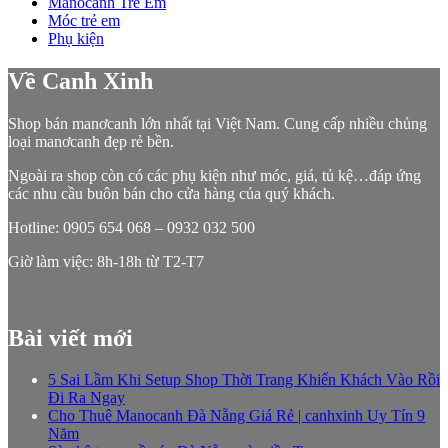
Manocanh Trẻ Em
Móc trẻ em
Phụ kiện
Về Canh Xinh
Shop bán manơcanh lớn nhất tại Việt Nam. Cung cấp nhiều chủng
loại manơcanh đẹp rẻ bền.
Ngoài ra shop còn có các phụ kiện như móc, giá, tủ kệ…đáp ứng
các nhu cầu buôn bán cho cửa hàng của quý khách.
Hotline: 0905 654 068 – 0932 032 500
Giờ làm việc: 8h-18h từ T2-T7
Bài viết mới
5 Sai Lầm Khi Setup Shop Thời Trang Khiến Khách Vào Rồi
Đi Ra Ngay
Cho Thuê Manocanh Đà Nẵng Giá Rẻ | canhxinh Uy Tín 9
Năm