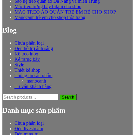
Sào kệ treo quần áo Đà Nẵng và miền Trung
Mắc treo trưng bày bikini cho shop
MẮC TREO ÁO QUẦN TRẺ EM RẺ CHO SHOP
Manocanh trẻ em cho shop thời trang
Blog
Chưa phân loại
Đèn hỗ trợ ánh sáng
Kệ treo inox
Kệ trưng bày
Style
Thiết kế shop
Thông tin sản phẩm
manocanh
Tư vấn khách hàng
Search
Search
for:
Danh mục sản phẩm
Chưa phân loại
Đèn livestream
Đèn trang trí