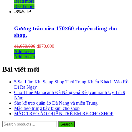
Read more
Read more
-8%
Sale!
Gương tràn viền 170×60 chuyên dùng cho
shop.
₫
1,050,000
₫
970,000
Add to cart
Add to cart
Bài viết mới
5 Sai Lầm Khi Setup Shop Thời Trang Khiến Khách Vào Rồi
Đi Ra Ngay
Cho Thuê Manocanh Đà Nẵng Giá Rẻ | canhxinh Uy Tín 9
Năm
Sào kệ treo quần áo Đà Nẵng và miền Trung
Mắc treo trưng bày bikini cho shop
MẮC TREO ÁO QUẦN TRẺ EM RẺ CHO SHOP
Search
Search
for: