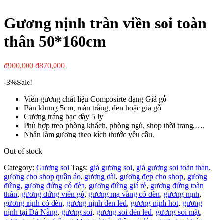
Gương nịnh tràn viền soi toàn
thân 50*160cm
₫
900,000
₫
870,000
-3%
Sale!
Viền gương chất liệu Composirte dạng Giả gỗ
Bản khung 5cm, màu trắng, đen hoặc giả gỗ
Gương tráng bạc dày 5 ly
Phù hợp treo phòng khách, phòng ngủ, shop thời trang,….
Nhận làm gương theo kích thước yêu cầu.
Out of stock
Category:
Gương soi
Tags:
giá gương soi
,
giá gương soi toàn thân
,
gương cho shop quần áo
,
gương dài
,
gương đẹp cho shop
,
gương
đứng
,
gương đứng có đèn
,
gương đứng giá rẻ
,
gương đứng toàn
thân
,
gương đứng viền gỗ
,
gương mạ vàng có đèn
,
gương nịnh
,
gương nịnh có đèn
,
gương nịnh đèn led
,
gương nịnh hot
,
gương
nịnh tại Đà Nẵng
,
gương soi
,
gương soi đèn led
,
gương soi mặt
,