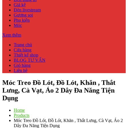
Giá kệ
Đèn livestream
Gương soi
Phụ kiện
Móc
Xem thêm
Trang chủ
Cửa hàng
Thiết kế shop
BLOG TƯ VẤN
Giỏ hàng
Liên hệ
Móc Treo Đồ Lót, Đồ Lót, Khăn , Thắt
Lưng, Cà Vạt, Áo 2 Dây Đa Năng Tiện
Dụng
Home
Products
Móc Treo Đồ Lót, Đồ Lót, Khăn , Thắt Lưng, Cà Vạt, Áo 2
Dây Đa Năng Tiện Dụng