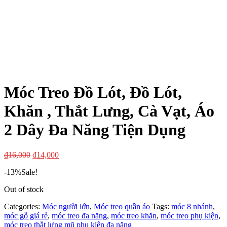
Móc Treo Đồ Lót, Đồ Lót,
Khăn , Thắt Lưng, Cà Vạt, Áo
2 Dây Đa Năng Tiện Dụng
₫
16,000
₫
14,000
-13%
Sale!
Out of stock
Categories:
Móc người lớn
,
Móc treo quần áo
Tags:
móc 8 nhánh
,
móc gỗ giá rẻ
,
móc treo đa năng
,
móc treo khăn
,
móc treo phụ kiện
,
móc treo thắt lưng mũ phụ kiện đa năng