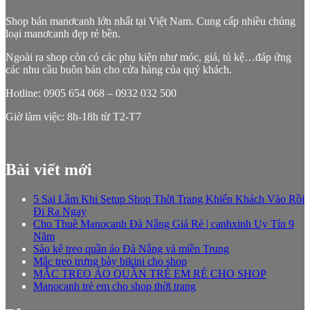
Shop bán manơcanh lớn nhất tại Việt Nam. Cung cấp nhiều chủng
loại manơcanh đẹp rẻ bền.
Ngoài ra shop còn có các phụ kiện như móc, giá, tủ kệ…đáp ứng
các nhu cầu buôn bán cho cửa hàng của quý khách.
Hotline: 0905 654 068 – 0932 032 500
Giờ làm việc: 8h-18h từ T2-T7
Bài viết mới
5 Sai Lầm Khi Setup Shop Thời Trang Khiến Khách Vào Rồi
Đi Ra Ngay
Cho Thuê Manocanh Đà Nẵng Giá Rẻ | canhxinh Uy Tín 9
Năm
Sào kệ treo quần áo Đà Nẵng và miền Trung
Mắc treo trưng bày bikini cho shop
MẮC TREO ÁO QUẦN TRẺ EM RẺ CHO SHOP
Manocanh trẻ em cho shop thời trang