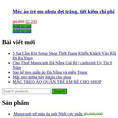
Móc áo trẻ em nhựa dẹt trắng, tiết kiệm chi phí
₫
4,000
₫
2,200
Add to cart
Add to cart
Bài viết mới
5 Sai Lầm Khi Setup Shop Thời Trang Khiến Khách Vào Rồi
Đi Ra Ngay
Cho Thuê Manocanh Đà Nẵng Giá Rẻ | canhxinh Uy Tín 9
Năm
Sào kệ treo quần áo Đà Nẵng và miền Trung
Mắc treo trưng bày bikini cho shop
MẮC TREO ÁO QUẦN TRẺ EM RẺ CHO SHOP
Search
Search
for:
Sản phẩm
Manocanh nữ màu da mặt Nhật cực ngầu
₫
1,600,000