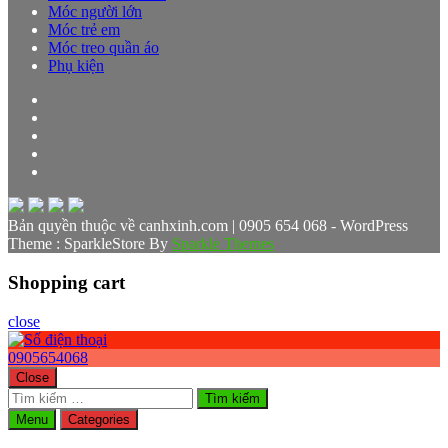
Móc người lớn
Móc trẻ em
Móc treo quần áo
Phụ kiện
Bản quyền thuộc về canhxinh.com | 0905 654 068 - WordPress
Theme : SparkleStore By
Sparkle Themes
Shopping cart
close
0905654068
Close
Tìm
kiếm
Menu
Categories
cho: