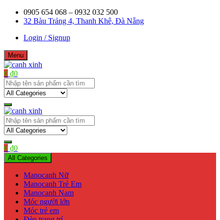
Skip
0905 654 068 – 0932 032 500
to
32 Bàu Trảng 4, Thanh Khê, Đà Nẵng
content
Login / Signup
Menu
0
₫
0
Shop bán manơcanh, phụ kiện mở shop
canh xinh
Shop bán manơcanh, phụ kiện mở shop
canh xinh
0
₫
0
All Categories
Manocanh Nữ
Manocanh Trẻ Em
Manocanh Nam
Móc người lớn
Móc trẻ em
Đèn trang trí