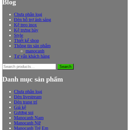
Blog
Chưa phân loại
Đèn hỗ trợ ánh sáng
Kệ treo inox
Kệ trưng bày
Style
Thiết kế shop
Thông tin sản phẩm
manocanh
Tư vấn khách hàng
Search
Search
for:
Danh mục sản phẩm
Chưa phân loại
Đèn livestream
Đèn trang trí
Giá kệ
Gương soi
Manocanh Nam
Manocanh Nữ
Manocanh Trẻ Em