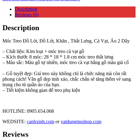
Description
Reviews (0)
Description
Móc Treo Đồ Lót, Đồ Lót, Khăn , Thắt Lưng, Cà Vạt, Áo 2 Dây
– Chất liệu: Kim loại + móc treo cà vạt gỗ
– Kích thước 8 móc: 28 * 18 * 1.8 cm móc treo thắt lưng
– Màu sắc: Màu gỗ tự nhiên, móc treo cà vạt bằng gỗ màu giả cổ
– Gỗ tuyệt đẹp: Giá treo này không chỉ là chức năng mà còn rất
phong cách! Vân gỗ đẹp tinh xảo, chắc chắn sẽ tăng thêm vẻ sang
trọng cho tủ quần áo của bạn.
– Tiết kiệm không gian để treo phụ kiện
HOTLINE: 0905.654.068
WEDSITE:
canhxinh.com
or
vatdungmoshop.com
Reviews