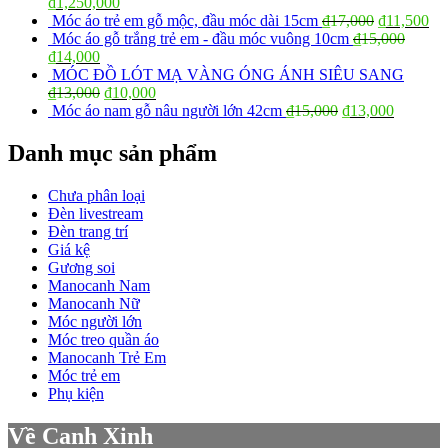
₫
1,250,000
Móc áo trẻ em gỗ mộc, đầu móc dài 15cm
₫
17,000
₫
11,500
Móc áo gỗ trắng trẻ em - đầu móc vuông 10cm
₫
15,000
₫
14,000
MÓC ĐỒ LÓT MẠ VÀNG ÓNG ÁNH SIÊU SANG
₫
13,000
₫
10,000
Móc áo nam gỗ nâu người lớn 42cm
₫
15,000
₫
13,000
Danh mục sản phẩm
Chưa phân loại
Đèn livestream
Đèn trang trí
Giá kệ
Gương soi
Manocanh Nam
Manocanh Nữ
Móc người lớn
Móc treo quần áo
Manocanh Trẻ Em
Móc trẻ em
Phụ kiện
Về Canh Xinh