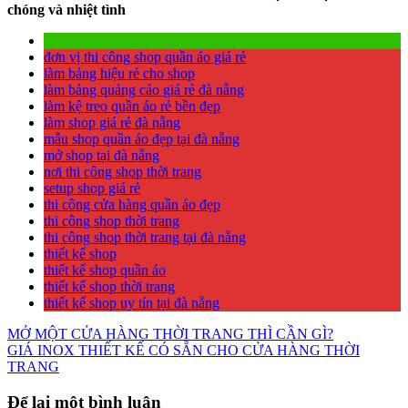
chóng và nhiệt tình
đơn vị thi công shop quần áo giá rẻ
làm bảng hiệu rẻ cho shop
làm bảng quảng cáo giá rẻ đà nẵng
làm kệ treo quần áo rẻ bền đẹp
làm shop giá rẻ đà nẵng
mẫu shop quần áo đẹp tại đà nẵng
mở shop tại đà nẵng
nơi thi công shop thời trang
setup shop giá rẻ
thi công cửa hàng quần áo đẹp
thi công shop thời trang
thi công shop thời trang tại đà nẵng
thiết kế shop
thiết kế shop quần áo
thiết kế shop thời trang
thiết kế shop uy tín tại đà nẵng
Điều
MỞ MỘT CỬA HÀNG THỜI TRANG THÌ CẦN GÌ?
GIÁ INOX THIẾT KẾ CÓ SẴN CHO CỬA HÀNG THỜI
hướng
TRANG
bài
Để lại một bình luận