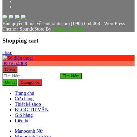
Bản quyền thuộc về canhxinh.com | 0905 654 068 - WordPress
Theme : SparkleStore By
Sparkle Themes
Shopping cart
close
0905654068
Close
Tìm
kiếm
Menu
Categories
cho:
Trang chủ
Cửa hàng
Thiết kế shop
BLOG TƯ VẤN
Giỏ hàng
Liên hệ
Manocanh Nữ
Manocanh Trẻ Em