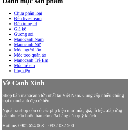
Danh mục sản phẩm
Chưa phân loại
Đèn livestream
Đèn trang trí
Giá kệ
Gương soi
Manocanh Nam
Manocanh Nữ
Móc người lớn
Móc treo quần áo
Manocanh Trẻ Em
Móc trẻ em
Phụ kiện
Về Canh Xinh
Shop bán manơcanh lớn nhất tại Việt Nam. Cung cấp nhiều chủng
loại manơcanh đẹp rẻ bền.
Ngoài ra shop còn có các phụ kiện như móc, giá, tủ kệ…đáp ứng
các nhu cầu buôn bán cho cửa hàng của quý khách.
Hotline: 0905 654 068 – 0932 032 500