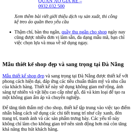
QUẦN ÁO GIÁ RẺ –
0932.032.500
Xem thêm bài viết giới thiệu dịch vụ sản xuất, thi công
kệ treo áo quần theo yêu cầu
Thậm chí, bàn thu ngân,
quầy thu ngân cho shop
ngày nay
cũng được nhiều đơn vị làm sẵn, đa dạng mẫu mã, bạn chỉ
việc chọn lựa và mua về sử dụng ngay.
Mẫu thiết kế shop đẹp và sang trọng tại Đà Nẵng
Mẫu thiết kế shop đẹp
và sang trọng tại Đà Nẵng được thiết kế với
phong cách hiện đại, đáp ứng các tiêu chuẩn thẩm mỹ và nhu cầu
của khách hàng. Thiết kế này sử dụng không gian mở rộng, ánh
sáng tự nhiên và vật liệu cao cấp như gỗ, đá và kim loại để tạo ra
một không gian ấm áp và chuyên nghiệp.
Để tăng tính thẩm mỹ cho shop, thiết kế tập trung vào việc tạo điểm
nhấn bằng cách sử dụng các chi tiết trang trí như cây xanh, đèn
trang trí, tranh ảnh và các sản phẩm trưng bày. Các yếu tố này
không chỉ làm cho không gian trở nên sinh động hơn mà còn tăng
khả năng thu hút khách hàng.