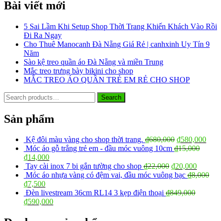
Bài viết mới
5 Sai Lầm Khi Setup Shop Thời Trang Khiến Khách Vào Rồi
Đi Ra Ngay
Cho Thuê Manocanh Đà Nẵng Giá Rẻ | canhxinh Uy Tín 9
Năm
Sào kệ treo quần áo Đà Nẵng và miền Trung
Mắc treo trưng bày bikini cho shop
MẮC TREO ÁO QUẦN TRẺ EM RẺ CHO SHOP
Search
Search
for:
Sản phẩm
Kệ đôi màu vàng cho shop thời trang.
₫
680,000
₫
580,000
Móc áo gỗ trắng trẻ em - đầu móc vuông 10cm
₫
15,000
₫
14,000
Tay cài inox 7 bi gắn tường cho shop
₫
22,000
₫
20,000
Móc áo nhựa vàng có đệm vai, đầu móc vuông bạc
₫
8,000
₫
7,500
Đèn livestream 36cm RL14 3 kẹp điện thoại
₫
849,000
₫
590,000