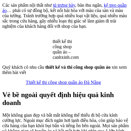
Các sản phẩm nội thất như
tủ trưng bày
, bàn thu ngân,
kệ treo quần
áo
… phải có sự đồng bộ, kết nối hài hòa với màu của sàn và màu
của tường. Tránh trường hợp quá nhiều loại vật liệu, quá nhiều màu
sắc trong cửa hàng, gây nhiễu loạn thị giác sẽ làm giảm đi trải
nghiệm của khách hàng đối với shop của bạn.
thiết kế thi
công shop
quần áo –
canhxinh.com
Quý khách có nhu cầu
thiết kế và thi công shop quần áo
xin xem
thêm bài viết
Thiết kế thi công shop quần áo Đà Nẵng
Vẻ bề ngoài quyết định hiệu quả kinh
doanh
Một không gian đẹp và bắt mắt không thể thiếu đi bộ cửa kính
cường lực. Ngoài mục đích ngăn hơi lạnh điều hòa, còn giúp bảo vệ
cửa hàng của bạn khỏi bụi bẩn và tiếng ồn bên ngoài. Mọi sản phẩm
và không gian sẽ huyền ảo và bắt mắt hơn khi nhìn qua 1 lớp kính.