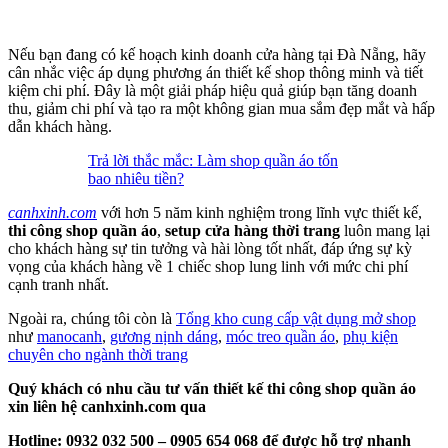
Nếu bạn đang có kế hoạch kinh doanh cửa hàng tại Đà Nẵng, hãy
cân nhắc việc áp dụng phương án thiết kế shop thông minh và tiết
kiệm chi phí. Đây là một giải pháp hiệu quả giúp bạn tăng doanh
thu, giảm chi phí và tạo ra một không gian mua sắm đẹp mắt và hấp
dẫn khách hàng.
Trả lời thắc mắc: Làm shop quần áo tốn
bao nhiêu tiền?
canhxinh.com
với hơn 5 năm kinh nghiệm trong lĩnh vực thiết kế,
thi công shop quần áo
,
setup cửa hàng thời trang
luôn mang lại
cho khách hàng sự tin tưởng và hài lòng tốt nhất, đáp ứng sự kỳ
vọng của khách hàng về 1 chiếc shop lung linh với mức chi phí
cạnh tranh nhất.
Ngoài ra, chúng tôi còn là
Tổng kho cung cấp vật dụng mở shop
như
manocanh
,
gương nịnh dáng
,
móc treo quần áo
,
phụ kiện
chuyên cho ngành thời trang
Quý khách có nhu cầu tư vấn thiết kế thi công shop quần áo
xin liên hệ canhxinh.com qua
Hotline: 0932 032 500 – 0905 654 068 để được hỗ trợ nhanh