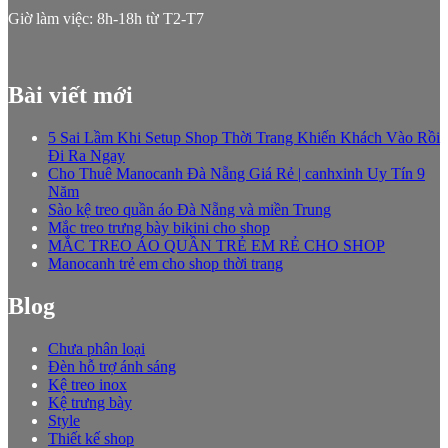
Giờ làm việc: 8h-18h từ T2-T7
Bài viết mới
5 Sai Lầm Khi Setup Shop Thời Trang Khiến Khách Vào Rồi
Đi Ra Ngay
Cho Thuê Manocanh Đà Nẵng Giá Rẻ | canhxinh Uy Tín 9
Năm
Sào kệ treo quần áo Đà Nẵng và miền Trung
Mắc treo trưng bày bikini cho shop
MẮC TREO ÁO QUẦN TRẺ EM RẺ CHO SHOP
Manocanh trẻ em cho shop thời trang
Blog
Chưa phân loại
Đèn hỗ trợ ánh sáng
Kệ treo inox
Kệ trưng bày
Style
Thiết kế shop