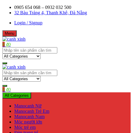
Skip
0905 654 068 – 0932 032 500
to
32 Bàu Trảng 4, Thanh Khê, Đà Nẵng
content
Login / Signup
Menu
0
₫
0
Shop bán manơcanh, phụ kiện mở shop
canh xinh
Shop bán manơcanh, phụ kiện mở shop
canh xinh
0
₫
0
All Categories
Manocanh Nữ
Manocanh Trẻ Em
Manocanh Nam
Móc người lớn
Móc trẻ em
Đèn trang trí