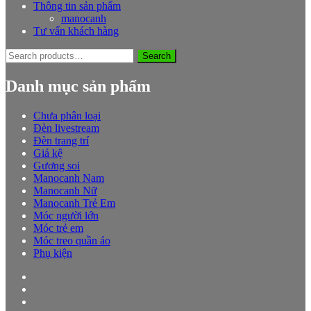
Thông tin sản phẩm
manocanh
Tư vấn khách hàng
Search
Search
for:
Danh mục sản phẩm
Chưa phân loại
Đèn livestream
Đèn trang trí
Giá kệ
Gương soi
Manocanh Nam
Manocanh Nữ
Manocanh Trẻ Em
Móc người lớn
Móc trẻ em
Móc treo quần áo
Phụ kiện