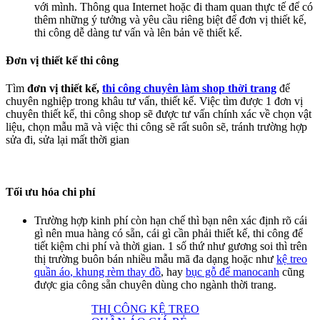
với mình. Thông qua Internet hoặc đi tham quan thực tế để có
thêm những ý tưởng và yêu cầu riêng biệt để đơn vị thiết kế,
thi công dễ dàng tư vấn và lên bản vẽ thiết kế.
Đơn vị thiết kế thi công
Tìm
đơn vị thiết kế,
thi công chuyên làm shop thời trang
để
chuyên nghiệp trong khâu tư vấn, thiết kế. Việc tìm được 1 đơn vị
chuyên thiết kế, thi công shop sẽ được tư vấn chính xác về chọn vật
liệu, chọn mẫu mã và việc thi công sẽ rất suôn sẽ, tránh trường hợp
sửa đi, sửa lại mất thời gian
Tối ưu hóa chi phí
Trường hợp kinh phí còn hạn chế thì bạn nên xác định rõ cái
gì nên mua hàng có sẵn, cái gì cần phải thiết kế, thi công để
tiết kiệm chi phí và thời gian. 1 số thứ như gương soi thì trên
thị trường buôn bán nhiều mẫu mã đa dạng hoặc như
kệ treo
quần áo
, khung rèm thay đồ
, hay
bục gỗ để manocanh
cũng
được gia công sẵn chuyên dùng cho ngành thời trang.
THI CÔNG KỆ TREO