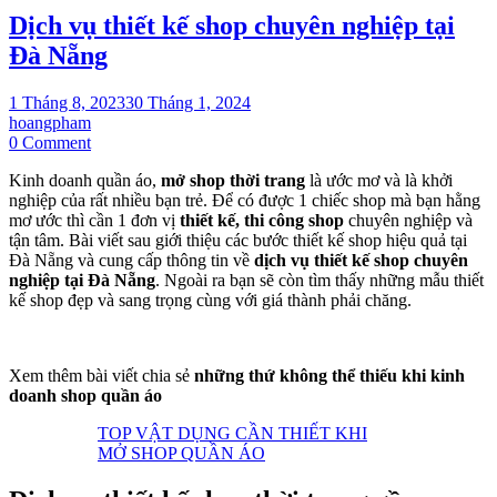
Dịch vụ thiết kế shop chuyên nghiệp tại
Đà Nẵng
1 Tháng 8, 2023
30 Tháng 1, 2024
hoangpham
on
0 Comment
Dịch
Kinh doanh quần áo,
mở shop thời trang
là ước mơ và là khởi
vụ
nghiệp của rất nhiều bạn trẻ. Để có được 1 chiếc shop mà bạn hằng
thiết
mơ ước thì cần 1 đơn vị
thiết kế, thi công shop
chuyên nghiệp và
kế
tận tâm. Bài viết sau giới thiệu các bước thiết kế shop hiệu quả tại
shop
Đà Nẵng và cung cấp thông tin về
dịch vụ thiết kế shop chuyên
chuyên
nghiệp tại Đà Nẵng
. Ngoài ra bạn sẽ còn tìm thấy những mẫu thiết
nghiệp
kế shop đẹp và sang trọng cùng với giá thành phải chăng.
tại
Đà
Nẵng
Xem thêm bài viết chia sẻ
những thứ không thể thiếu khi kinh
doanh shop quần áo
TOP VẬT DỤNG CẦN THIẾT KHI
MỞ SHOP QUẦN ÁO