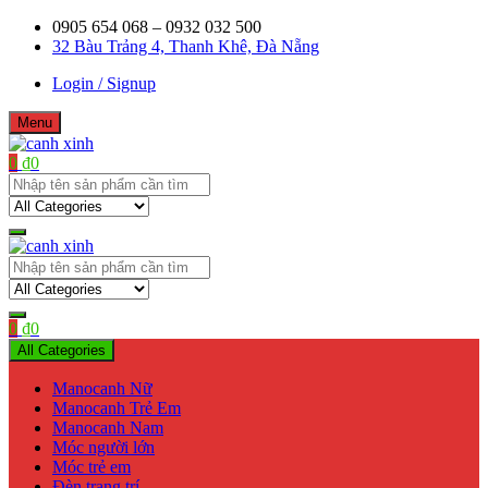
Skip
0905 654 068 – 0932 032 500
to
32 Bàu Trảng 4, Thanh Khê, Đà Nẵng
content
Login / Signup
Menu
0
₫
0
Shop bán manơcanh, phụ kiện mở shop
canh xinh
Shop bán manơcanh, phụ kiện mở shop
canh xinh
0
₫
0
All Categories
Manocanh Nữ
Manocanh Trẻ Em
Manocanh Nam
Móc người lớn
Móc trẻ em
Đèn trang trí