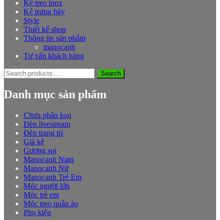
Kệ treo inox
Kệ trưng bày
Style
Thiết kế shop
Thông tin sản phẩm
manocanh
Tư vấn khách hàng
Search
Search
for:
Danh mục sản phẩm
Chưa phân loại
Đèn livestream
Đèn trang trí
Giá kệ
Gương soi
Manocanh Nam
Manocanh Nữ
Manocanh Trẻ Em
Móc người lớn
Móc trẻ em
Móc treo quần áo
Phụ kiện