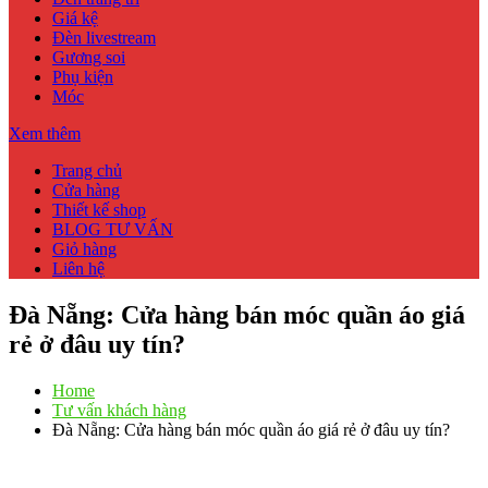
Giá kệ
Đèn livestream
Gương soi
Phụ kiện
Móc
Xem thêm
Trang chủ
Cửa hàng
Thiết kế shop
BLOG TƯ VẤN
Giỏ hàng
Liên hệ
Đà Nẵng: Cửa hàng bán móc quần áo giá
rẻ ở đâu uy tín?
Home
Tư vấn khách hàng
Đà Nẵng: Cửa hàng bán móc quần áo giá rẻ ở đâu uy tín?