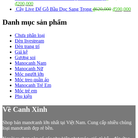
₫
200,000
Cây Live Đế Gỗ Bầu Dục Sang Trọng
₫
620,000
₫
590,000
Danh mục sản phẩm
Chưa phân loại
Đèn livestream
Đèn trang trí
Giá kệ
Gương soi
Manocanh Nam
Manocanh Nữ
Móc người lớn
Móc treo quần áo
Manocanh Trẻ Em
Móc trẻ em
Phụ kiện
Về Canh Xinh
Shop bán manơcanh lớn nhất tại Việt Nam. Cung cấp nhiều chủng
loại manơcanh đẹp rẻ bền.