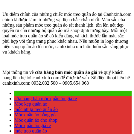
Ưu điểm chính của những chiếc móc treo quần áo tại Canhxinh.com
chính là được làm từ những vật liệu chắc chắn nhất. Màu sắc của
những sản phẩm móc treo quần áo rất thanh lịch, tôn lên nét đẹp
quyến rũ của những bộ quần áo mà shop định trưng bày. Mỗi một
loại móc treo quần áo sẽ có kiểu dáng và kích thước lẫn màu sắc
phù hợp với từng trang phục khác nhau. Nếu muốn in logo thương
hiệu shop quần áo lên móc, canhxinh.com luôn luôn sẵn sàng phục
vụ khách hàng.
Mọi thông tin về
cửa hàng bán móc quần áo giá rẻ
quý khách
hàng liên hệ tới canhxinh.com để được tư vấn. Số điện thoại liên hệ
canhxinh.com: 0932.032.500 – 0905.654.068
cửa hàng bán móc quần áo giá rẻ
Móc kẹp quần áo
móc nhựa treo quần áo
Móc quần áo bằng gỗ
Móc quần áo cho shop
Móc quần áo giá rẻ
móc treo quần áo