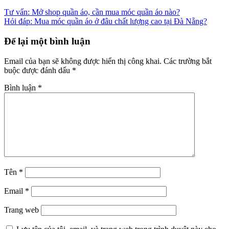
Điều
Tư vấn: Mở shop quần áo, cần mua móc quần áo nào?
Hỏi đáp: Mua móc quần áo ở đâu chất lượng cao tại Đà Nẵng?
hướng
bài
Để lại một bình luận
viết
Email của bạn sẽ không được hiển thị công khai.
Các trường bắt
buộc được đánh dấu
*
Bình luận
*
Tên
*
Email
*
Trang web