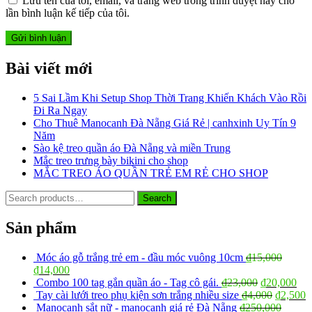
Lưu tên của tôi, email, và trang web trong trình duyệt này cho
lần bình luận kế tiếp của tôi.
Bài viết mới
5 Sai Lầm Khi Setup Shop Thời Trang Khiến Khách Vào Rồi
Đi Ra Ngay
Cho Thuê Manocanh Đà Nẵng Giá Rẻ | canhxinh Uy Tín 9
Năm
Sào kệ treo quần áo Đà Nẵng và miền Trung
Mắc treo trưng bày bikini cho shop
MẮC TREO ÁO QUẦN TRẺ EM RẺ CHO SHOP
Search
Search
for:
Sản phẩm
Móc áo gỗ trắng trẻ em - đầu móc vuông 10cm
₫
15,000
₫
14,000
Combo 100 tag gắn quần áo - Tag cô gái.
₫
23,000
₫
20,000
Tay cài lưới treo phụ kiện sơn trắng nhiều size
₫
4,000
₫
2,500
Manocanh sắt nữ - manocanh giá rẻ Đà Nẵng
₫
250,000