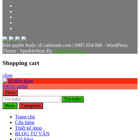
Bản quyền thuộc về canhxinh.com | 0905 654 068 - WordPress
Theme : SparkleStore By
Sparkle Themes
Shopping cart
close
0905654068
Close
Tìm
kiếm
Menu
Categories
cho:
Trang chủ
Cửa hàng
Thiết kế shop
BLOG TƯ VẤN
Giỏ hàng