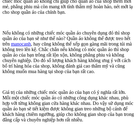
chiếc móc quần áo không chỉ giúp cho quần áo của shop thêm mới
mẻ, phẳng phiu mà còn mang tới tính thẩm mỹ hoàn hảo, nét mới lạ
cho shop quần áo của chính bạn.
Nếu không có những chiếc móc quần áo chuyên dụng đó thì shop
quần áo của bạn sẽ như thế nào? Quần áo không thể được treo hết
trên
manocanh
, hay cũng không thể xếp gọn gàng mãi trong túi mà
không treo lên kệ. Chắc chắn nếu không có móc quần áo thì shop
quần áo của bạn trông rất lộn xộn, không phẳng phiu và không
chuyên nghiệp. Do đó số lượng khách hàng không ưng ý với cách
bố trí hàng hóa của shop, không đánh giá cao thẩm mỹ và cũng
không muốn mua hàng tại shop của bạn rất cao.
Giá trị của những chiếc móc quần áo của bạn có ý nghĩa rất lớn.
Mỗi một chiếc móc quần áo có những công dụng khác nhau, phù
hợp với từng không gian cửa hàng khác nhau. Do vậy sử dụng móc
quần áo bạn sẽ tiết kiệm được không gian treo những bộ cánh để
khách hàng chiêm ngưỡng, giúp cho không gian shop của bạn trong
đẳng cấp và chuyên nghiệp hơn rất nhiều.