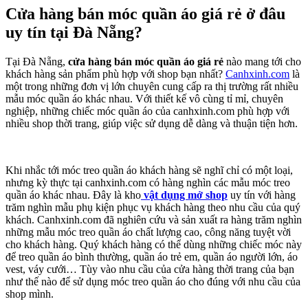
Cửa hàng bán móc quần áo giá rẻ ở đâu
uy tín tại Đà Nẵng?
Tại Đà Nẵng,
cửa hàng bán móc quần áo giá rẻ
nào mang tới cho
khách hàng sản phẩm phù hợp với shop bạn nhất?
Canhxinh.com
là
một trong những đơn vị lớn chuyên cung cấp ra thị trường rất nhiều
mẫu móc quần áo khác nhau. Với thiết kế vô cùng tỉ mỉ, chuyên
nghiệp, những chiếc móc quần áo của canhxinh.com phù hợp với
nhiều shop thời trang, giúp việc sử dụng dễ dàng và thuận tiện hơn.
Khi nhắc tới móc treo quần áo khách hàng sẽ nghĩ chỉ có một loại,
nhưng kỳ thực tại canhxinh.com có hàng nghìn các mẫu móc treo
quần áo khác nhau. Đây là kho
vật dụng mở shop
uy tín với hàng
trăm nghìn mẫu phụ kiện phục vụ khách hàng theo nhu cầu của quý
khách. Canhxinh.com đã nghiên cứu và sản xuất ra hàng trăm nghìn
những mẫu móc treo quần áo chất lượng cao, công năng tuyệt vời
cho khách hàng. Quý khách hàng có thể dùng những chiếc móc này
để treo quần áo bình thường, quần áo trẻ em, quần áo người lớn, áo
vest, váy cưới… Tùy vào nhu cầu của cửa hàng thời trang của bạn
như thế nào để sử dụng móc treo quần áo cho đúng với nhu cầu của
shop mình.