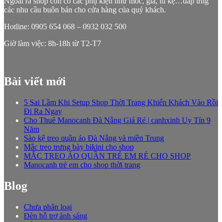
Ngoài ra shop còn có các phụ kiện như móc, giá, tủ kệ…đáp ứng
các nhu cầu buôn bán cho cửa hàng của quý khách.
Hotline: 0905 654 068 – 0932 032 500
Giờ làm việc: 8h-18h từ T2-T7
Bài viết mới
5 Sai Lầm Khi Setup Shop Thời Trang Khiến Khách Vào Rồi
Đi Ra Ngay
Cho Thuê Manocanh Đà Nẵng Giá Rẻ | canhxinh Uy Tín 9
Năm
Sào kệ treo quần áo Đà Nẵng và miền Trung
Mắc treo trưng bày bikini cho shop
MẮC TREO ÁO QUẦN TRẺ EM RẺ CHO SHOP
Manocanh trẻ em cho shop thời trang
Blog
Chưa phân loại
Đèn hỗ trợ ánh sáng