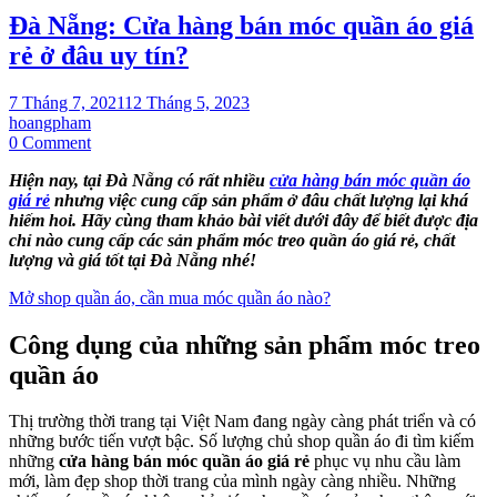
Đà Nẵng: Cửa hàng bán móc quần áo giá
rẻ ở đâu uy tín?
7 Tháng 7, 2021
12 Tháng 5, 2023
hoangpham
on
0 Comment
Đà
Hiện nay, tại Đà Nẵng có rất nhiều
cửa hàng bán móc quần áo
Nẵng:
giá rẻ
nhưng việc cung cấp sản phẩm ở đâu chất lượng lại khá
Cửa
hiếm hoi. Hãy cùng tham khảo bài viết dưới đây để biết được địa
hàng
chỉ nào cung cấp các sản phẩm móc treo quần áo giá rẻ, chất
bán
lượng và giá tốt tại Đà Nẵng nhé!
móc
quần
Mở shop quần áo, cần mua móc quần áo nào?
áo
giá
Công dụng của những sản phẩm móc treo
rẻ
ở
quần áo
đâu
uy
tín?
Thị trường thời trang tại Việt Nam đang ngày càng phát triển và có
những bước tiến vượt bậc. Số lượng chủ shop quần áo đi tìm kiếm
những
cửa hàng bán móc quần áo giá rẻ
phục vụ nhu cầu làm
mới, làm đẹp shop thời trang của mình ngày càng nhiều. Những