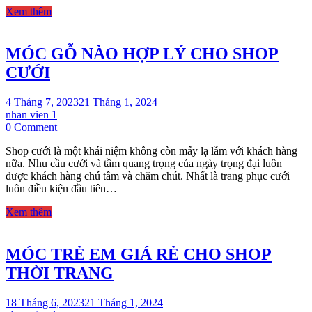
TRANG
Xem thêm
THÌ
CẦN
GÌ?
MÓC GỖ NÀO HỢP LÝ CHO SHOP
CƯỚI
4 Tháng 7, 2023
21 Tháng 1, 2024
nhan vien 1
on
0 Comment
MÓC
Shop cưới là một khái niệm không còn mấy lạ lẫm với khách hàng
GỖ
nữa. Nhu cầu cưới và tầm quang trọng của ngày trọng đại luôn
NÀO
được khách hàng chú tâm và chăm chút. Nhất là trang phục cưới
HỢP
luôn điều kiện đầu tiên…
LÝ
CHO
Xem thêm
SHOP
CƯỚI
MÓC TRẺ EM GIÁ RẺ CHO SHOP
THỜI TRANG
18 Tháng 6, 2023
21 Tháng 1, 2024