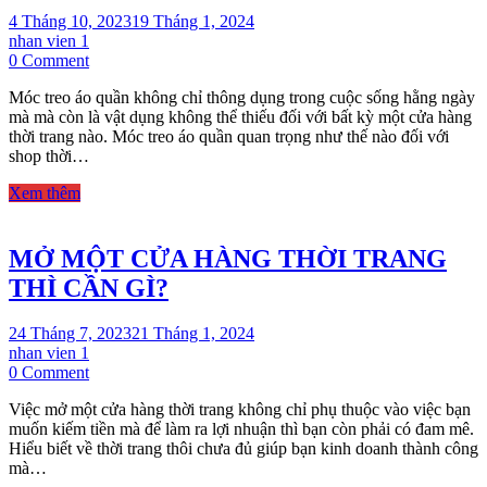
4 Tháng 10, 2023
19 Tháng 1, 2024
nhan vien 1
on
0 Comment
CHUYÊN
Móc treo áo quần không chỉ thông dụng trong cuộc sống hằng ngày
MỤC
mà mà còn là vật dụng không thể thiếu đối với bất kỳ một cửa hàng
THAM
thời trang nào. Móc treo áo quần quan trọng như thế nào đối với
KHẢO
shop thời…
MẪU
MÓC
Xem thêm
CHO
SHOP
THỜI
MỞ MỘT CỬA HÀNG THỜI TRANG
TRANG
THÌ CẦN GÌ?
24 Tháng 7, 2023
21 Tháng 1, 2024
nhan vien 1
on
0 Comment
MỞ
Việc mở một cửa hàng thời trang không chỉ phụ thuộc vào việc bạn
MỘT
muốn kiếm tiền mà để làm ra lợi nhuận thì bạn còn phải có đam mê.
CỬA
Hiểu biết về thời trang thôi chưa đủ giúp bạn kinh doanh thành công
HÀNG
mà…
THỜI