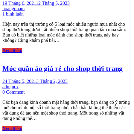
tín
19 Tháng 6, 2021
12 Tháng 5, 2023
tại
hoangpham
ở
Đà
1 bình luận
5
Nẵng
Hiện nay trên thị trường có 5 loại móc nhiều người mua nhất cho
loại
shop thời trang được rất nhiều shop thời trang quan tâm mua sắm.
móc
Bạn có biết những loại móc dành cho shop thời trang này hay
nhiều
không? Cùng khám phá bài…
người
mua
Xem thêm
nhất
cho
shop
Móc quần áo giá rẻ cho shop thời trang
thời
trang
24 Tháng 5, 2021
3 Tháng 2, 2023
admjncx
on
0 Comment
Móc
Các bạn đang kinh doanh mặt hàng thời trang, bạn đang có ý tưởng
quần
mở cho mình một số thời trang nhỏ, chắc hẳn không thể thiếu các
áo
vật dụng để tạo nên một shop thời trang. Một trong số những vật
giá
dụng không thể…
rẻ
cho
Xem thêm
shop