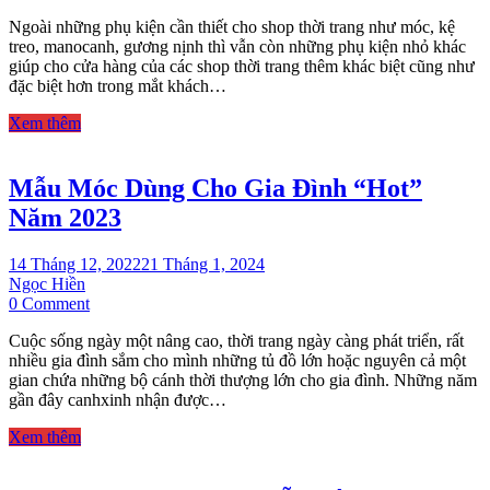
CÁC
Ngoài những phụ kiện cần thiết cho shop thời trang như móc, kệ
LOẠI
treo, manocanh, gương nịnh thì vẫn còn những phụ kiện nhỏ khác
PHỤ
giúp cho cửa hàng của các shop thời trang thêm khác biệt cũng như
KIỆN
đặc biệt hơn trong mắt khách…
CẦN
CÓ
Xem thêm
CHO
SHOP
Mẫu Móc Dùng Cho Gia Đình “Hot”
Năm 2023
14 Tháng 12, 2022
21 Tháng 1, 2024
Ngọc Hiền
on
0 Comment
Mẫu
Cuộc sống ngày một nâng cao, thời trang ngày càng phát triển, rất
Móc
nhiều gia đình sắm cho mình những tủ đồ lớn hoặc nguyên cả một
Dùng
gian chứa những bộ cánh thời thượng lớn cho gia đình. Những năm
Cho
gần đây canhxinh nhận được…
Gia
Đình
Xem thêm
“Hot”
Năm
2023