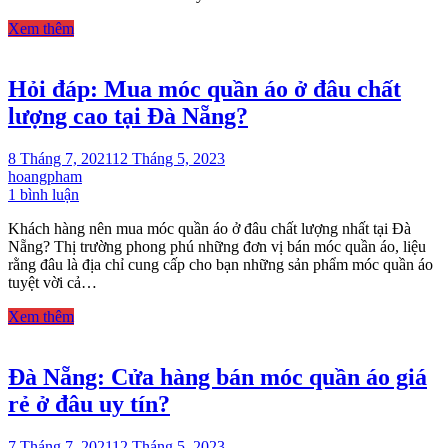
giá
Xem thêm
kệ
treo
quần
Hỏi đáp: Mua móc quần áo ở đâu chất
áo
đẹp
lượng cao tại Đà Nẵng?
rẻ
8 Tháng 7, 2021
12 Tháng 5, 2023
hoangpham
ở
1 bình luận
Hỏi
Khách hàng nên mua móc quần áo ở đâu chất lượng nhất tại Đà
đáp:
Nẵng? Thị trường phong phú những đơn vị bán móc quần áo, liệu
Mua
rằng đâu là địa chỉ cung cấp cho bạn những sản phẩm móc quần áo
móc
tuyệt vời cả…
quần
áo
Xem thêm
ở
đâu
chất
Đà Nẵng: Cửa hàng bán móc quần áo giá
lượng
cao
rẻ ở đâu uy tín?
tại
Đà
Nẵng?
7 Tháng 7, 2021
12 Tháng 5, 2023