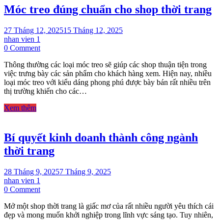
Móc treo đúng chuẩn cho shop thời trang
dễ
sống
hơn
27 Tháng 12, 2025
15 Tháng 12, 2025
cho
nhan vien 1
người
on
0 Comment
mới
Móc
mở
Thông thường các loại móc treo sẽ giúp các shop thuận tiện trong
treo
shop
việc trưng bày các sản phẩm cho khách hàng xem. Hiện nay, nhiều
đúng
thời
loại móc treo với kiểu dáng phong phú được bày bán rất nhiều trên
chuẩn
trang?
thị trường khiến cho các…
cho
shop
Xem thêm
thời
trang
Bí quyết kinh doanh thành công ngành
thời trang
28 Tháng 9, 2025
7 Tháng 9, 2025
nhan vien 1
on
0 Comment
Bí
Mở một shop thời trang là giấc mơ của rất nhiều người yêu thích cái
quyết
đẹp và mong muốn khởi nghiệp trong lĩnh vực sáng tạo. Tuy nhiên,
kinh