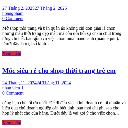
27 Tháng 2, 2025
27 Tháng 2, 2025
hoangpham
on
0 Comment
Kinh
Mở shop thời trang và bán quần áo không chỉ đơn giản là chọn
Nghiệm
những mẫu thời trang đẹp mắt, mà còn đòi hỏi sự chăm chút trong
Chọn
từng chi tiết, bao gồm cả việc chọn mua manocanh (mannequin).
Mua
Dưới đây là một số kinh…
Manocanh
Cho
Xem thêm
Shop
Thời
Trang
Móc siêu rẻ cho shop thời trang trẻ em
24 Tháng 11, 2024
24 Tháng 11, 2024
nhan vien 1
on
0 Comment
Móc
cũng hạn chế tối ưu nhất. Để đi đến việc kinh doanh có lợi nhuận và
siêu
hiệu quả chủ doanh nghiệp cần biết tính toán mọi chi phí sao cho
rẻ
hợp lý nhất cho cửa hàng. Dưới đây là vài gọi ý cho việc chọn…
cho
shop
Xem thêm
thời