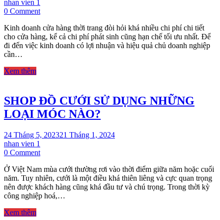
nhan vien 1
on
0 Comment
MÓC
Kinh doanh cửa hàng thời trang đòi hỏi khá nhiều chi phí chi tiết
TRẺ
cho cửa hàng, kể cả chi phí phát sinh cũng hạn chế tối ưu nhất. Để
EM
đi đến việc kinh doanh có lợi nhuận và hiệu quả chủ doanh nghiệp
GIÁ
cần…
RẺ
CHO
Xem thêm
SHOP
THỜI
TRANG
SHOP ĐỒ CƯỚI SỬ DỤNG NHỮNG
LOẠI MÓC NÀO?
24 Tháng 5, 2023
21 Tháng 1, 2024
nhan vien 1
on
0 Comment
SHOP
Ở Việt Nam mùa cưới thường rơi vào thời điểm giữa năm hoặc cuối
ĐỒ
năm. Tuy nhiên, cưới là một điều khá thiên liêng và cực quan trọng
CƯỚI
nên được khách hàng cũng khá đầu tư và chú trọng. Trong thời kỳ
SỬ
công nghiệp hoá,…
DỤNG
NHỮNG
Xem thêm
LOẠI