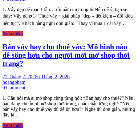
Vì
1. Váy đẹp để mặc 1 lần… rồi nằm im trong tủ Nếu để ý, bạn sẽ
sao
xu
thấy: Vậy nên:👉 Thuê váy = giải pháp “đẹp – tiết kiệm – đổi kiểu
hướng
liên tục”. Khách hàng nghĩ đơn giản: “Thay vì mua 1 cái váy…
mở
shop
Xem thêm
cho
thuê
Bán váy hay cho thuê váy: Mô hình nào
váy
dễ sống hơn cho người mới mở shop thời
–
đầm
trang?
dự
tiệc
đang
25 Tháng 2, 2026
6 Tháng 2, 2026
nở
hoangpham
on
rộ?
0 Comment
Bán
1. Câu hỏi mà ai mở shop cũng từng hỏi: “Bán hay cho thuê?” Nếu
váy
bạn đang chuẩn bị mở shop thời trang, chắc chắn từng nghĩ: “Nên
hay
bán váy hay cho thuê váy thì dễ lời hơn?” Nghe thì đơn giản, nhưng
cho
đây là…
thuê
váy:
Xem thêm
Mô
hình
nào