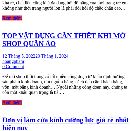
khá rẻ, chất liệu cũng khá đa dạng bởi độ nặng của thời trang trẻ em
MÓC
không như thời trang người lớn là phải đòi hỏi độ chắc chắn cao….
TRẺ
EM
Xem thêm
VÀ
CÔNG
DỤNG
TOP VẬT DỤNG CẦN THIẾT KHI MỞ
SHOP QUẦN ÁO
12 Tháng 5, 2022
20 Tháng 1, 2024
hoangpham
on
0 Comment
TOP
Để mở shop thời trang có rất nhiều công đoạn từ khâu định hướng
VẬT
sản phẩm kinh doanh, tìm nguồn hàng, cách tiếp cận khách hàng,
DỤNG
vốn, mặt bằng kinh doanh… Ngoài những công đoạn này, chúng ta
CẦN
còn một khâu quan trọng là bài…
THIẾT
KHI
Xem thêm
MỞ
SHOP
QUẦN
Đơn vị làm cửa kính cường lực giá rẻ nhất
ÁO
hiện nay