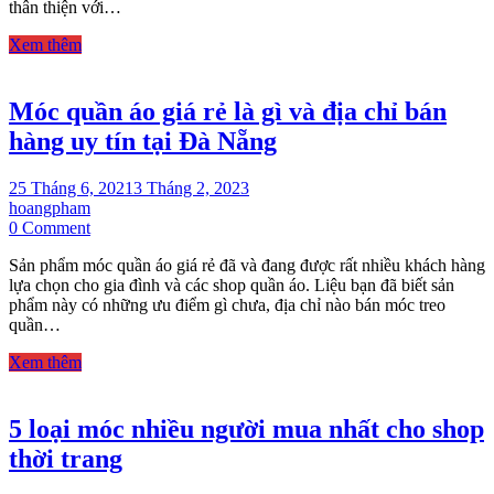
thân thiện với…
dụng
móc
Xem thêm
quần
áo
bằng
Móc quần áo giá rẻ là gì và địa chỉ bán
gỗ
trong
hàng uy tín tại Đà Nẵng
shop
quần
áo?
25 Tháng 6, 2021
3 Tháng 2, 2023
hoangpham
on
0 Comment
Móc
Sản phẩm móc quần áo giá rẻ đã và đang được rất nhiều khách hàng
quần
lựa chọn cho gia đình và các shop quần áo. Liệu bạn đã biết sản
áo
phẩm này có những ưu điểm gì chưa, địa chỉ nào bán móc treo
giá
quần…
rẻ
là
Xem thêm
gì
và
địa
5 loại móc nhiều người mua nhất cho shop
chỉ
bán
thời trang
hàng
uy