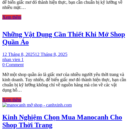
để biến giấc mơ đó thành hiện thực, bạn cần chuẩn bị kỹ lưỡng về
doanh
nhiều mặt:…
thành
công
Xem thêm
ngành
thời
trang
Những Vật Dụng Cần Thiết Khi Mở Shop
Quần Áo
12 Tháng 8, 2025
12 Tháng 8, 2025
nhan vien 1
on
0 Comment
Những
Mở một shop quần áo là giấc mơ của nhiều người yêu thời trang và
Vật
kinh doanh. Tuy nhiên, để biến giấc mơ đó thành hiện thực, bạn cần
Dụng
chuẩn bị kỹ lưỡng không chỉ về nguồn hàng mà còn về các vật
Cần
dụng hỗ…
Thiết
Khi
Xem thêm
Mở
Shop
Quần
Kinh Nghiệm Chọn Mua Manocanh Cho
Áo
Shop Thời Trang