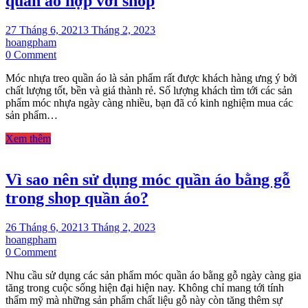
quần áo hợp với shop
phù
hợp
với
27 Tháng 6, 2021
3 Tháng 2, 2023
các
hoangpham
on
shop
0 Comment
Bật
Móc nhựa treo quần áo là sản phẩm rất được khách hàng ưng ý bởi
mí
chất lượng tốt, bền và giá thành rẻ. Số lượng khách tìm tới các sản
kinh
phẩm móc nhựa ngày càng nhiều, bạn đã có kinh nghiệm mua các
nghiệm
sản phẩm…
mua
móc
Xem thêm
nhựa
treo
quần
Vì sao nên sử dụng móc quần áo bằng gỗ
áo
hợp
trong shop quần áo?
với
shop
26 Tháng 6, 2021
3 Tháng 2, 2023
hoangpham
on
0 Comment
Vì
Nhu cầu sử dụng các sản phẩm móc quần áo bằng gỗ ngày càng gia
sao
tăng trong cuộc sống hiện đại hiện nay. Không chỉ mang tới tính
nên
thẩm mỹ mà những sản phẩm chất liệu gỗ này còn tăng thêm sự
sử