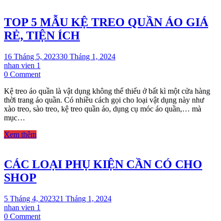
MÓC
NÀO?
TOP 5 MẪU KỆ TREO QUẦN ÁO GIÁ
RẺ, TIỆN ÍCH
16 Tháng 5, 2023
30 Tháng 1, 2024
nhan vien 1
on
0 Comment
TOP
Kệ treo áo quần là vật dụng không thể thiếu ở bất kì một cửa hàng
5
thời trang áo quần. Có nhiều cách gọi cho loại vật dụng này như
MẪU
xào treo, sào treo, kệ treo quần áo, dụng cụ móc áo quần,… mà
KỆ
mục…
TREO
QUẦN
Xem thêm
ÁO
GIÁ
RẺ,
CÁC LOẠI PHỤ KIỆN CẦN CÓ CHO
TIỆN
ÍCH
SHOP
5 Tháng 4, 2023
21 Tháng 1, 2024
nhan vien 1
on
0 Comment