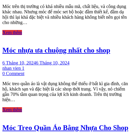
Móc
Móc trên thị trường có khá nhiều mẫu mã, chất liệu, và công dụng
treo
khác nhau. Nhưng móc để móc set bộ hoặc đầm thiết kế, đầm dạ
set
hội thì lại khá đặc biệt và nhiều khách hàng không biết nên gọi tên
và
cho những…
bộ
giá
Xem thêm
rẻ
cho
shop
Móc nhựa ưa chuộng nhất cho shop
thời
trang
6 Tháng 10, 2024
6 Tháng 10, 2024
nhan vien 1
on
0 Comment
Móc
Móc treo quần áo là vật dụng không thể thiếu ở bất kì gia đình, căn
nhựa
hộ, khách sạn và đặc biệt là các shop thời trang. Vì vậy, nó chiếm
ưa
gần 70% tầm quan trọng của lợi ích kinh doanh. Trên thị trường
chuộng
hiện…
nhất
cho
Xem thêm
shop
Móc Treo Quần Áo Bằng Nhựa Cho Shop