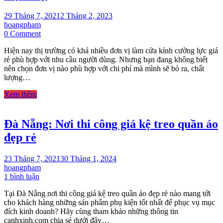
29 Tháng 7, 2021
2 Tháng 2, 2023
hoangpham
on
0 Comment
Đơn
Hiện nay thị trường có khá nhiều đơn vị làm cửa kính cường lực giá
vị
rẻ phù hợp với nhu cầu người dùng. Nhưng bạn đang không biết
làm
nên chọn đơn vị nào phù hợp với chi phí mà mình sẽ bỏ ra, chất
cửa
lượng…
kính
cường
Xem thêm
lực
giá
rẻ
Đà Nẵng: Nơi thi công giá kệ treo quần áo
nhất
hiện
đẹp rẻ
nay
23 Tháng 7, 2021
30 Tháng 1, 2024
hoangpham
ở
1 bình luận
Đà
Tại Đà Nẵng nơi thi công giá kệ treo quần áo đẹp rẻ nào mang tới
Nẵng:
cho khách hàng những sản phẩm phụ kiện tốt nhất để phục vụ mục
Nơi
đích kinh doanh? Hãy cùng tham khảo những thông tin
thi
canhxinh.com chia sẻ dưới đây…
công