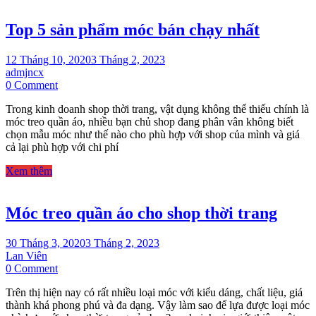
thời
trang
Top 5 sản phẩm móc bán chạy nhất
12 Tháng 10, 2020
3 Tháng 2, 2023
admjncx
on
0 Comment
Top
Trong kinh doanh shop thời trang, vật dụng không thể thiếu chính là
5
móc treo quần áo, nhiều bạn chủ shop đang phân vân không biết
sản
chọn mẫu móc như thế nào cho phù hợp với shop của mình và giá
phẩm
cả lại phù hợp với chi phí
móc
bán
Xem thêm
chạy
nhất
Móc treo quần áo cho shop thời trang
30 Tháng 3, 2020
3 Tháng 2, 2023
Lan Viên
on
0 Comment
Móc
Trên thị hiện nay có rất nhiều loại móc với kiểu dáng, chất liệu, giá
treo
thành khá phong phú và đa dạng. Vậy làm sao để lựa được loại móc
quần