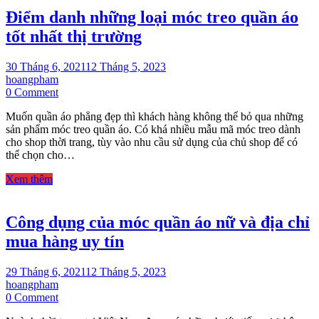
em
Điểm danh những loại móc treo quần áo
bằng
nhựa?
tốt nhất thị trường
30 Tháng 6, 2021
12 Tháng 5, 2023
hoangpham
on
0 Comment
Điểm
Muốn quần áo phẳng đẹp thì khách hàng không thể bỏ qua những
danh
sản phẩm móc treo quần áo. Có khá nhiều mẫu mã móc treo dành
những
cho shop thời trang, tùy vào nhu cầu sử dụng của chủ shop để có
loại
thể chọn cho…
móc
treo
Xem thêm
quần
áo
tốt
Công dụng của móc quần áo nữ và địa chỉ
nhất
thị
mua hàng uy tín
trường
29 Tháng 6, 2021
12 Tháng 5, 2023
hoangpham
on
0 Comment
Công