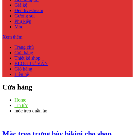
Giá kệ
Đèn livestream
Gương soi
Phụ kiện
Móc
Xem thêm
Trang chủ
Cửa hàng
Thiết kế shop
BLOG TƯ VẤN
Giỏ hàng
Liên hệ
Cửa hàng
Home
Tin tức
móc treo quần áo
Mắc treo trưng bày bikini cho shop