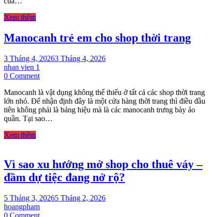
của…
TRẺ
EM
Xem thêm
RẺ
CHO
Manocanh trẻ em cho shop thời trang
SHOP
3 Tháng 4, 2026
3 Tháng 4, 2026
nhan vien 1
on
0 Comment
Manocanh
Manocanh là vật dụng không thể thiếu ở tất cả các shop thời trang
trẻ
lớn nhỏ. Để nhận định đây là một cửa hàng thời trang thì điều đầu
em
tiên không phải là bảng hiệu mà là các manocanh trưng bày áo
cho
quần. Tại sao…
shop
thời
Xem thêm
trang
Vì sao xu hướng mở shop cho thuê váy –
đầm dự tiệc đang nở rộ?
5 Tháng 3, 2026
5 Tháng 2, 2026
hoangpham
on
0 Comment