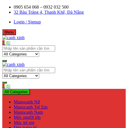
Skip
0905 654 068 – 0932 032 500
to
32 Bàu Trảng 4, Thanh Khê, Đà Nẵng
content
Login / Signup
Menu
0
₫
0
Shop bán manơcanh, phụ kiện mở shop
canh xinh
Shop bán manơcanh, phụ kiện mở shop
canh xinh
0
₫
0
All Categories
Manocanh Nữ
Manocanh Trẻ Em
Manocanh Nam
Móc người lớn
Móc trẻ em
Đèn trang trí