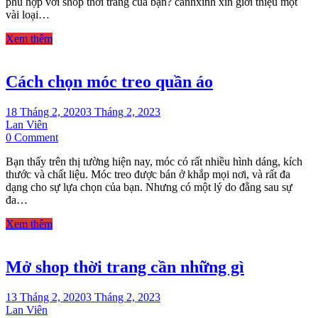
phù hợp với shop thời trang của bạn? canhxinh xin giới thiệu một
áo
vài loại…
cho
shop
Xem thêm
thời
trang
Cách chọn móc treo quần áo
18 Tháng 2, 2020
3 Tháng 2, 2023
Lan Viên
on
0 Comment
Cách
Bạn thấy trên thị tường hiện nay, móc có rất nhiều hình dáng, kích
chọn
thước và chất liệu. Móc treo được bán ở khắp mọi nơi, và rất đa
móc
dạng cho sự lựa chọn của bạn. Nhưng có một lý do đằng sau sự
treo
đa…
quần
áo
Xem thêm
Mở shop thời trang cần những gì
13 Tháng 2, 2020
3 Tháng 2, 2023
Lan Viên