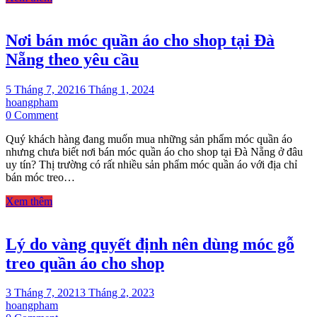
mua
móc
Nơi bán móc quần áo cho shop tại Đà
quần
áo
Nẵng theo yêu cầu
nào?
5 Tháng 7, 2021
6 Tháng 1, 2024
hoangpham
on
0 Comment
Nơi
Quý khách hàng đang muốn mua những sản phẩm móc quần áo
bán
nhưng chưa biết nơi bán móc quần áo cho shop tại Đà Nẵng ở đâu
móc
uy tín? Thị trường có rất nhiều sản phẩm móc quần áo với địa chỉ
quần
bán móc treo…
áo
cho
Xem thêm
shop
tại
Đà
Lý do vàng quyết định nên dùng móc gỗ
Nẵng
theo
treo quần áo cho shop
yêu
cầu
3 Tháng 7, 2021
3 Tháng 2, 2023
hoangpham