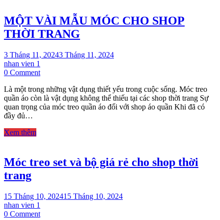
trang
trẻ
MỘT VÀI MẪU MÓC CHO SHOP
em
THỜI TRANG
3 Tháng 11, 2024
3 Tháng 11, 2024
nhan vien 1
on
0 Comment
MỘT
Là một trong những vật dụng thiết yếu trong cuộc sống. Móc treo
VÀI
quần áo còn là vật dụng không thể thiếu tại các shop thời trang Sự
MẪU
quan trọng của móc treo quần áo đối với shop áo quần Khi đã có
MÓC
đầy đủ…
CHO
SHOP
Xem thêm
THỜI
TRANG
Móc treo set và bộ giá rẻ cho shop thời
trang
15 Tháng 10, 2024
15 Tháng 10, 2024
nhan vien 1
on
0 Comment