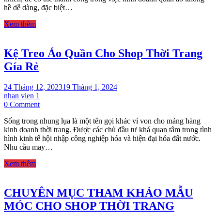
hề dễ dàng, đặc biệt…
cho
người
Xem thêm
mới
bắt
đầu
Kệ Treo Áo Quần Cho Shop Thời Trang
Gía Rẻ
24 Tháng 12, 2023
19 Tháng 1, 2024
nhan vien 1
on
0 Comment
Kệ
Sống trong nhung lụa là một tên gọi khác ví von cho mảng hàng
Treo
kinh doanh thời trang. Được các chủ đầu tư khá quan tâm trong tình
Áo
hình kinh tế hội nhập công nghiệp hóa và hiện đại hóa đất nước.
Quần
Nhu cầu may…
Cho
Shop
Xem thêm
Thời
Trang
Gía
CHUYÊN MỤC THAM KHẢO MẪU
Rẻ
MÓC CHO SHOP THỜI TRANG