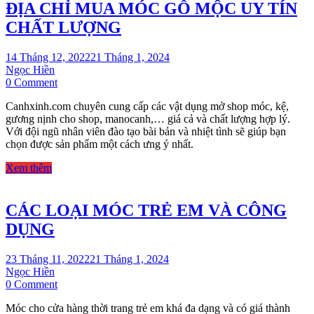
ĐỊA CHỈ MUA MÓC GỖ MỘC UY TÍN
CHẤT LƯỢNG
14 Tháng 12, 2022
21 Tháng 1, 2024
Ngọc Hiền
on
0 Comment
ĐỊA
Canhxinh.com chuyên cung cấp các vật dụng mở shop móc, kệ,
CHỈ
gương nịnh cho shop, manocanh,… giá cả và chất lượng hợp lý.
MUA
Với đội ngũ nhân viên đào tạo bài bản và nhiệt tình sẽ giúp bạn
MÓC
chọn được sản phẩm một cách ưng ý nhất.
GỖ
MỘC
Xem thêm
UY
TÍN
CHẤT
CÁC LOẠI MÓC TRẺ EM VÀ CÔNG
LƯỢNG
DỤNG
23 Tháng 11, 2022
21 Tháng 1, 2024
Ngọc Hiền
on
0 Comment
CÁC
Móc cho cửa hàng thời trang trẻ em khá đa dạng và có giá thành
LOẠI