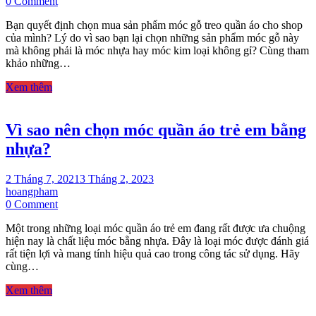
on
0 Comment
Lý
Bạn quyết định chọn mua sản phẩm móc gỗ treo quần áo cho shop
do
của mình? Lý do vì sao bạn lại chọn những sản phẩm móc gỗ này
vàng
mà không phải là móc nhựa hay móc kim loại không gỉ? Cùng tham
quyết
khảo những…
định
nên
Xem thêm
dùng
móc
gỗ
Vì sao nên chọn móc quần áo trẻ em bằng
treo
quần
nhựa?
áo
cho
shop
2 Tháng 7, 2021
3 Tháng 2, 2023
hoangpham
on
0 Comment
Vì
Một trong những loại móc quần áo trẻ em đang rất được ưa chuộng
sao
hiện nay là chất liệu móc bằng nhựa. Đây là loại móc được đánh giá
nên
rất tiện lợi và mang tính hiệu quả cao trong công tác sử dụng. Hãy
chọn
cùng…
móc
quần
Xem thêm
áo
trẻ