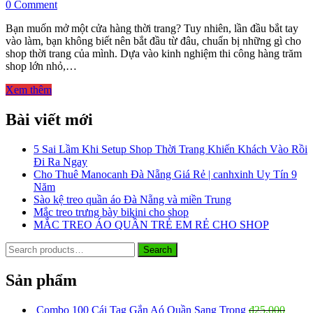
on
0 Comment
Mở
Bạn muốn mở một cửa hàng thời trang? Tuy nhiên, lần đầu bắt tay
shop
vào làm, bạn không biết nên bắt đầu từ đâu, chuẩn bị những gì cho
thời
shop thời trang của mình. Dựa vào kinh nghiệm thi công hàng trăm
trang
shop lớn nhỏ,…
cần
những
Xem thêm
gì
Bài viết mới
5 Sai Lầm Khi Setup Shop Thời Trang Khiến Khách Vào Rồi
Đi Ra Ngay
Cho Thuê Manocanh Đà Nẵng Giá Rẻ | canhxinh Uy Tín 9
Năm
Sào kệ treo quần áo Đà Nẵng và miền Trung
Mắc treo trưng bày bikini cho shop
MẮC TREO ÁO QUẦN TRẺ EM RẺ CHO SHOP
Search
Search
for:
Sản phẩm
Combo 100 Cái Tag Gắn Aó Quần Sang Trọng
₫
25,000