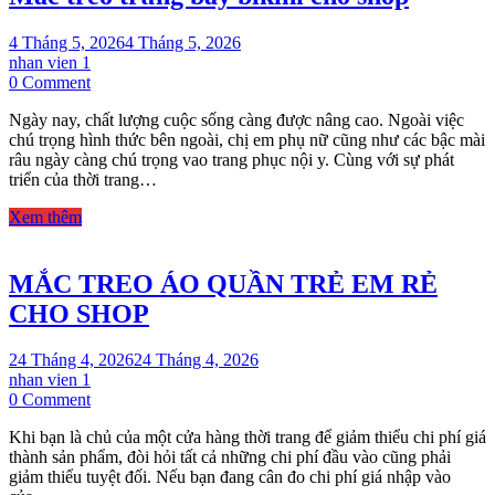
4 Tháng 5, 2026
4 Tháng 5, 2026
nhan vien 1
on
0 Comment
Mắc
Ngày nay, chất lượng cuộc sống càng được nâng cao. Ngoài việc
treo
chú trọng hình thức bên ngoài, chị em phụ nữ cũng như các bậc mài
trưng
râu ngày càng chú trọng vao trang phục nội y. Cùng với sự phát
bày
triển của thời trang…
bikini
cho
Xem thêm
shop
MẮC TREO ÁO QUẦN TRẺ EM RẺ
CHO SHOP
24 Tháng 4, 2026
24 Tháng 4, 2026
nhan vien 1
on
0 Comment
MẮC
Khi bạn là chủ của một cửa hàng thời trang để giảm thiểu chi phí giá
TREO
thành sản phẩm, đòi hỏi tất cả những chi phí đầu vào cũng phải
ÁO
giảm thiểu tuyệt đối. Nếu bạn đang cân đo chi phí giá nhập vào
QUẦN