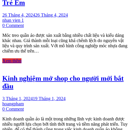
Trẻ Em
26 Tháng 4, 2024
26 Tháng 4, 2024
nhan vien 1
on
0 Comment
Móc
Móc treo quần áo được sản xuất bằng nhiều chất liệu và kiểu dáng
Treo
khác nhau. Giá thành mỗi loại cũng khá chênh lệch do nguyên vật
Quần
liệu và quy trình sản xuất. Với mô hình công nghiệp móc nhựa đang
Áo
chiếm ưu thể trên…
Bằng
Nhựa
Xem thêm
Cho
Shop
Trẻ
Kinh nghiệm mở shop cho người mới bắt
Em
đầu
3 Tháng 1, 2024
19 Tháng 1, 2024
hoangpham
on
0 Comment
Kinh
Kinh doanh quần áo là một trong những lĩnh vực kinh doanh được
nghiệm
nhiều người lựa chọn bởi tính thời trang và tiềm năng phát triển. Tuy
mở
nhiên, để có thể thành công trong việc kinh doanh quần áo không
shop