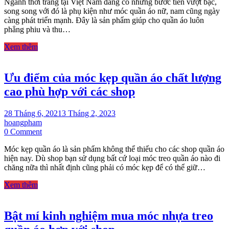
Ngành thời trang tại Việt Nam đang có những bước tiến vượt bậc,
dụng
song song với đó là phụ kiện như móc quần áo nữ, nam cũng ngày
của
càng phát triển mạnh. Đây là sản phẩm giúp cho quần áo luôn
móc
phẳng phiu và thu…
quần
áo
Xem thêm
nữ
và
địa
Ưu điểm của móc kẹp quần áo chất lượng
chỉ
mua
cao phù hợp với các shop
hàng
uy
tín
28 Tháng 6, 2021
3 Tháng 2, 2023
hoangpham
on
0 Comment
Ưu
Móc kẹp quần áo là sản phẩm không thể thiếu cho các shop quần áo
điểm
hiện nay. Dù shop bạn sử dụng bất cứ loại móc treo quần áo nào đi
của
chăng nữa thì nhất định cũng phải có móc kẹp để có thể giữ…
móc
kẹp
Xem thêm
quần
áo
chất
Bật mí kinh nghiệm mua móc nhựa treo
lượng
cao