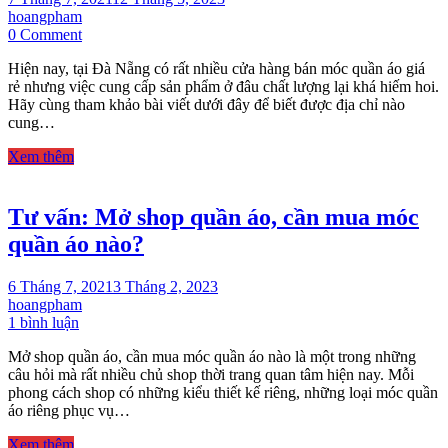
hoangpham
on
0 Comment
Đà
Hiện nay, tại Đà Nẵng có rất nhiều cửa hàng bán móc quần áo giá
Nẵng:
rẻ nhưng việc cung cấp sản phẩm ở đâu chất lượng lại khá hiếm hoi.
Cửa
Hãy cùng tham khảo bài viết dưới đây để biết được địa chỉ nào
hàng
cung…
bán
móc
Xem thêm
quần
áo
giá
Tư vấn: Mở shop quần áo, cần mua móc
rẻ
ở
quần áo nào?
đâu
uy
tín?
6 Tháng 7, 2021
3 Tháng 2, 2023
hoangpham
ở
1 bình luận
Tư
Mở shop quần áo, cần mua móc quần áo nào là một trong những
vấn:
câu hỏi mà rất nhiều chủ shop thời trang quan tâm hiện nay. Mỗi
Mở
phong cách shop có những kiểu thiết kế riêng, những loại móc quần
shop
áo riêng phục vụ…
quần
áo,
Xem thêm
cần