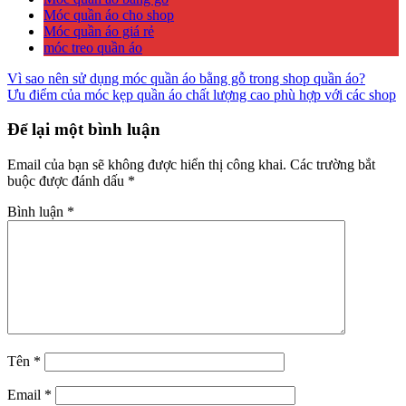
Móc quần áo cho shop
Móc quần áo giá rẻ
móc treo quần áo
Điều
Vì sao nên sử dụng móc quần áo bằng gỗ trong shop quần áo?
Ưu điểm của móc kẹp quần áo chất lượng cao phù hợp với các shop
hướng
bài
Để lại một bình luận
viết
Email của bạn sẽ không được hiển thị công khai.
Các trường bắt
buộc được đánh dấu
*
Bình luận
*
Tên
*
Email
*