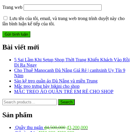
Trang web
Lưu tên của tôi, email, và trang web trong trình duyệt này cho
lần bình luận kế tiếp của tôi.
Bài viết mới
5 Sai Lầm Khi Setup Shop Thời Trang Khiến Khách Vào Rồi
Đi Ra Ngay
Cho Thuê Manocanh Đà Nẵng Giá Rẻ | canhxinh Uy Tín 9
Năm
Sào kệ treo quần áo Đà Nẵng và miền Trung
Mắc treo trưng bày bikini cho shop
MẮC TREO ÁO QUẦN TRẺ EM RẺ CHO SHOP
Search
Search
for:
Sản phẩm
Quầy thu ngân
₫
4,500,000
₫
3,200,000