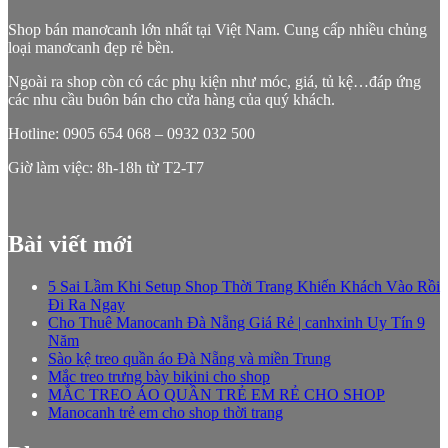
Shop bán manơcanh lớn nhất tại Việt Nam. Cung cấp nhiều chủng
loại manơcanh đẹp rẻ bền.
Ngoài ra shop còn có các phụ kiện như móc, giá, tủ kệ…đáp ứng
các nhu cầu buôn bán cho cửa hàng của quý khách.
Hotline: 0905 654 068 – 0932 032 500
Giờ làm việc: 8h-18h từ T2-T7
Bài viết mới
5 Sai Lầm Khi Setup Shop Thời Trang Khiến Khách Vào Rồi
Đi Ra Ngay
Cho Thuê Manocanh Đà Nẵng Giá Rẻ | canhxinh Uy Tín 9
Năm
Sào kệ treo quần áo Đà Nẵng và miền Trung
Mắc treo trưng bày bikini cho shop
MẮC TREO ÁO QUẦN TRẺ EM RẺ CHO SHOP
Manocanh trẻ em cho shop thời trang