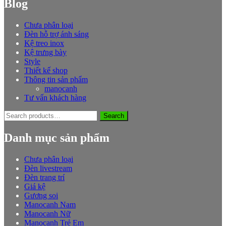
Blog
Chưa phân loại
Đèn hỗ trợ ánh sáng
Kệ treo inox
Kệ trưng bày
Style
Thiết kế shop
Thông tin sản phẩm
manocanh
Tư vấn khách hàng
Search
Search
for:
Danh mục sản phẩm
Chưa phân loại
Đèn livestream
Đèn trang trí
Giá kệ
Gương soi
Manocanh Nam
Manocanh Nữ
Manocanh Trẻ Em