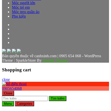
Móc người lớn
Móc trẻ em
Móc treo quần áo
Phụ kiện
Bản quyền thuộc về canhxinh.com | 0905 654 068 - WordPress
Theme : SparkleStore By
Sparkle Themes
Shopping cart
close
0905654068
Close
Tìm
kiếm
Menu
Categories
cho: