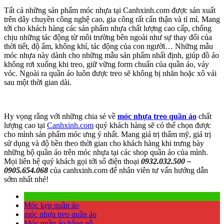
Tất cả những sản phẩm móc nhựa tại Canhxinh.com được sản xuất
trên dây chuyền công nghệ cao, gia công rất cẩn thận và tỉ mỉ. Mang
tới cho khách hàng các sản phẩm nhựa chất lượng cao cấp, chống
chịu những tác động từ môi trường bên ngoài như sự thay đổi của
thời tiết, độ ẩm, không khí, tác động của con người… Những mẫu
móc nhựa này dành cho những mẫu sản phẩm nhất định, giúp đồ áo
không rơi xuống khi treo, giữ vững form chuẩn của quần áo, váy
vóc. Ngoài ra quần áo luôn được treo sẽ không bị nhăn hoặc xô vải
sau một thời gian dài.
Hy vọng rằng với những chia sẻ về
móc nhựa treo quần áo
chất
lượng cao tại
Canhxinh.com
quý khách hàng sẽ có thể chọn được
cho mình sản phẩm móc ưng ý nhất. Mang giá trị thẩm mỹ, giá trị
sử dụng và độ bền theo thời gian cho khách hàng khi trưng bày
những bộ quần áo trên móc nhựa tại các shop quần áo của mình.
Mọi liên hệ quý khách gọi tới số điện thoại
0932.032.500 –
0905.654.068
của canhxinh.com để nhân viên tư vấn hướng dẫn
sớm nhất nhé!
Móc kẹp quần áo
móc nhựa treo quần áo
Móc quần áo bằng gỗ