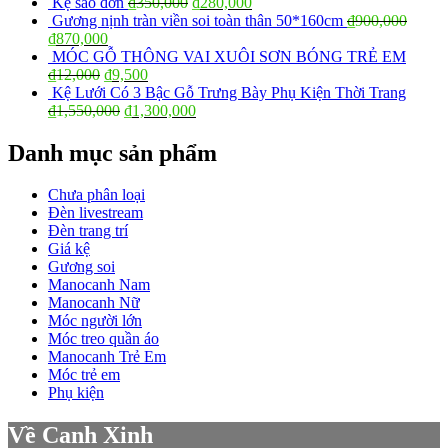
Kệ sào đơn
₫
350,000
₫
280,000
Gương nịnh tràn viền soi toàn thân 50*160cm
₫
900,000
₫
870,000
MÓC GỖ THÔNG VAI XUÔI SƠN BÓNG TRẺ EM
₫
12,000
₫
9,500
Kệ Lưới Có 3 Bậc Gỗ Trưng Bày Phụ Kiện Thời Trang
₫
1,550,000
₫
1,300,000
Danh mục sản phẩm
Chưa phân loại
Đèn livestream
Đèn trang trí
Giá kệ
Gương soi
Manocanh Nam
Manocanh Nữ
Móc người lớn
Móc treo quần áo
Manocanh Trẻ Em
Móc trẻ em
Phụ kiện
Về Canh Xinh