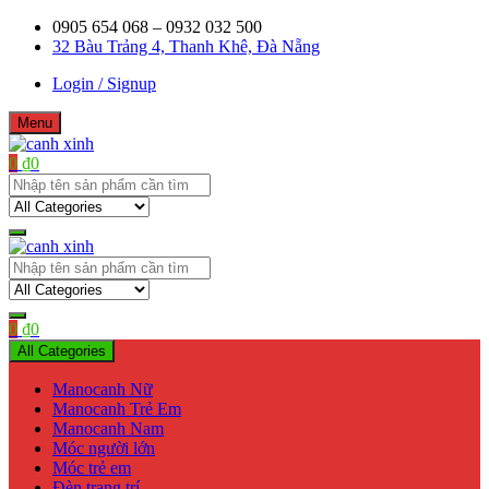
Skip
0905 654 068 – 0932 032 500
to
32 Bàu Trảng 4, Thanh Khê, Đà Nẵng
content
Login / Signup
Menu
0
₫
0
Shop bán manơcanh, phụ kiện mở shop
canh xinh
Shop bán manơcanh, phụ kiện mở shop
canh xinh
0
₫
0
All Categories
Manocanh Nữ
Manocanh Trẻ Em
Manocanh Nam
Móc người lớn
Móc trẻ em
Đèn trang trí