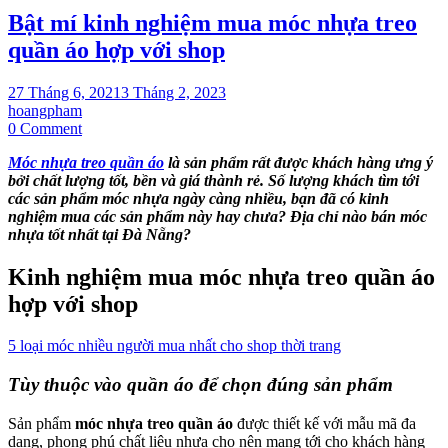
Bật mí kinh nghiệm mua móc nhựa treo
quần áo hợp với shop
27 Tháng 6, 2021
3 Tháng 2, 2023
hoangpham
on
0 Comment
Bật
Móc nhựa treo quần áo
là sản phẩm rất được khách hàng ưng ý
mí
bởi chất lượng tốt, bền và giá thành rẻ. Số lượng khách tìm tới
kinh
các sản phẩm móc nhựa ngày càng nhiều, bạn đã có kinh
nghiệm
nghiệm mua các sản phẩm này hay chưa? Địa chỉ nào bán móc
mua
nhựa tốt nhất tại Đà Nẵng?
móc
nhựa
treo
Kinh nghiệm mua móc nhựa treo quần áo
quần
hợp với shop
áo
hợp
với
5 loại móc nhiều người mua nhất cho shop thời trang
shop
Tùy thuộc vào quần áo để chọn đúng sản phẩm
Sản phẩm
móc nhựa treo quần áo
được thiết kế với mẫu mã đa
dạng, phong phú chất liệu nhựa cho nên mang tới cho khách hàng