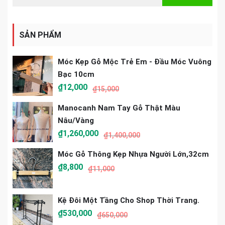
SẢN PHẨM
Móc Kẹp Gỗ Mộc Trẻ Em - Đầu Móc Vuông
Bạc 10cm
₫
12,000
₫
15,000
Manocanh Nam Tay Gỗ Thật Màu
Nâu/vàng
₫
1,260,000
₫
1,400,000
Móc Gỗ Thông Kẹp Nhựa Người Lớn,32cm
₫
8,800
₫
11,000
Kệ Đôi Một Tầng Cho Shop Thời Trang.
₫
530,000
₫
650,000