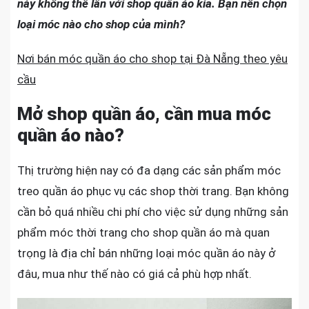
cần
này không thể lẫn với shop quần áo kia. Bạn nên chọn
mua
loại móc nào cho shop của mình?
móc
Nơi bán móc quần áo cho shop tại Đà Nẵng theo yêu
quần
áo
cầu
nào?
Mở shop quần áo, cần mua móc
quần áo nào?
Thị trường hiện nay có đa dạng các sản phẩm móc
treo quần áo phục vụ các shop thời trang. Bạn không
cần bỏ quá nhiều chi phí cho việc sử dụng những sản
phẩm móc thời trang cho shop quần áo mà quan
trọng là địa chỉ bán những loại móc quần áo này ở
đâu, mua như thế nào có giá cả phù hợp nhất.