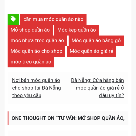
cần mua móc quần áo nào
Mở shop quần áo
Móc kẹp quần áo
móc nhựa treo quần áo
Móc quần áo bằng gỗ
Móc quần áo cho shop
Móc quần áo giá rẻ
móc treo quần áo
Điều
Nơi bán móc quần áo
Đà Nẵng: Cửa hàng bán
cho shop tại Đà Nẵng
móc quần áo giá rẻ ở
hướng
theo yêu cầu
đâu uy tín?
bài
viết
ONE THOUGHT ON “
TƯ VẤN: MỞ SHOP QUẦN ÁO,
CẦN MUA MÓC QUẦN ÁO NÀO?
”