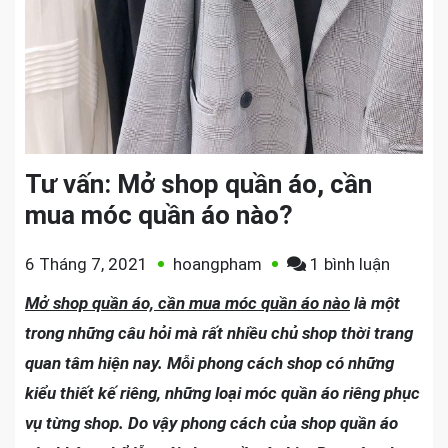
Tư vấn: Mở shop quần áo, cần
mua móc quần áo nào?
ở
6 Tháng 7, 2021
hoangpham
1 bình luận
Tư
Mở shop quần áo, cần mua móc quần áo nào
là một
vấn:
trong những câu hỏi mà rất nhiều chủ shop thời trang
Mở
quan tâm hiện nay. Mỗi phong cách shop có những
shop
kiểu thiết kế riêng, những loại móc quần áo riêng phục
quần
vụ từng shop. Do vậy phong cách của shop quần áo
áo,