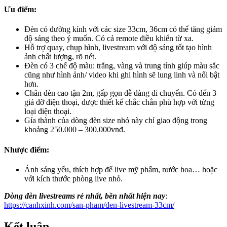
Ưu điểm:
Đèn có đường kính với các size 33cm, 36cm có thể tăng giảm
độ sáng theo ý muốn. Có cả remote điều khiển từ xa.
Hỗ trợ quay, chụp hình, livestream với độ sáng tốt tạo hình
ảnh chất lượng, rõ nét.
Đèn có 3 chế độ màu: trắng, vàng và trung tính giúp màu sắc
cũng như hình ảnh/ video khi ghi hình sẽ lung linh và nổi bật
hơn.
Chân đèn cao tận 2m, gấp gọn dễ dàng di chuyển. Có đến 3
giá đỡ điện thoại, được thiết kế chắc chắn phù hợp với từng
loại điện thoại.
Gía thành của dòng đèn size nhỏ này chỉ giao động trong
khoảng 250.000 – 300.000vnđ.
Nhược điểm:
Ánh sáng yếu, thích hợp để live mỹ phẩm, nước hoa… hoặc
với kích thước phòng live nhỏ.
Dòng đèn livestreams rẻ nhất, bền nhất hiện nay
:
https://canhxinh.com/san-pham/den-livestream-33cm/
Kết luận