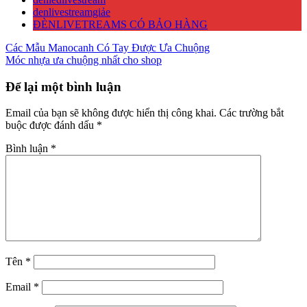
denlivestreamgiảe
ĐÈNLIVETREAMS CÓ BẢO HÀNG
Điều
Các Mẫu Manocanh Có Tay Được Ưa Chuộng
Móc nhựa ưa chuộng nhất cho shop
hướng
bài
Để lại một bình luận
viết
Email của bạn sẽ không được hiển thị công khai.
Các trường bắt
buộc được đánh dấu
*
Bình luận
*
Tên
*
Email
*