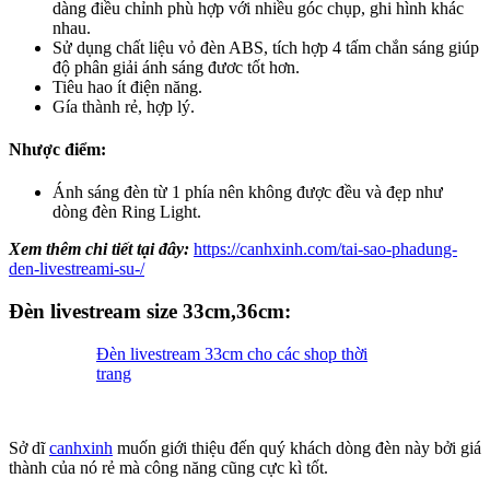
dàng điều chỉnh phù hợp với nhiều góc chụp, ghi hình khác
nhau.
Sử dụng chất liệu vỏ đèn ABS, tích hợp 4 tấm chắn sáng giúp
độ phân giải ánh sáng đươc tốt hơn.
Tiêu hao ít điện năng.
Gía thành rẻ, hợp lý.
Nhược điểm:
Ánh sáng đèn từ 1 phía nên không được đều và đẹp như
dòng đèn Ring Light.
Xem thêm chi tiết tại đây:
https://canhxinh.com/tai-sao-phadung-
den-livestreami-su-/
Đèn livestream size 33cm,36cm:
Đèn livestream 33cm cho các shop thời
trang
Sở dĩ
canhxinh
muốn giới thiệu đến quý khách dòng đèn này bởi giá
thành của nó rẻ mà công năng cũng cực kì tốt.