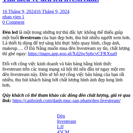
16 Tháng 9, 2024
16 Tháng 9, 2024
nhan vien 1
on
0 Comment
Tìm
Đèn led
là một trong những trợ thủ đắc lực không thể thiếu giúp
hiểu
một buổi
livestream
của bạn đẹp hơn, thu hút nhiều người xem hơn.
về
Là thiết bị dùng để trợ sáng khi thực hiện quay hình, chụp ảnh,
đèn
makeup…. Ở Đà Nẵng muốn mua đèn livestream uy tín, chất lượng
led
thì ghé ngay:
https://maps.app.goo.gl/Xd2twSpbcvCFRXua9
livestreams
Đối với công việc kinh doanh và bán hàng bằng hình thức
livestream trên các trang mạng xã hội thì nên đầu tư ngay một em
đèn livestream này. Đèn sẽ hỗ trợ công việc bán hàng của bạn rất
nhiều, thu hút khách hàng bởi chất lượng hình ảnh đẹp lung linh
hơn.
Qúy khách có thể tham khảo các dòng đèn chất lượng, giá rẻ qua
link:
https://canhxinh.com/danh-muc-san-pham/den-livestream/
Đèn
livestream
LJJ
45CM