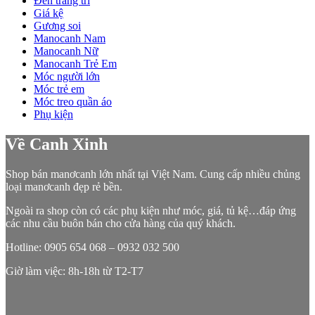
Đèn trang trí
Giá kệ
Gương soi
Manocanh Nam
Manocanh Nữ
Manocanh Trẻ Em
Móc người lớn
Móc trẻ em
Móc treo quần áo
Phụ kiện
Về Canh Xinh
Shop bán manơcanh lớn nhất tại Việt Nam. Cung cấp nhiều chủng
loại manơcanh đẹp rẻ bền.
Ngoài ra shop còn có các phụ kiện như móc, giá, tủ kệ…đáp ứng
các nhu cầu buôn bán cho cửa hàng của quý khách.
Hotline: 0905 654 068 – 0932 032 500
Giờ làm việc: 8h-18h từ T2-T7