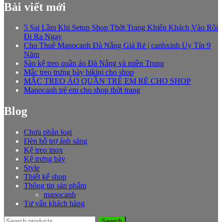
Bài viết mới
5 Sai Lầm Khi Setup Shop Thời Trang Khiến Khách Vào Rồi
Đi Ra Ngay
Cho Thuê Manocanh Đà Nẵng Giá Rẻ | canhxinh Uy Tín 9
Năm
Sào kệ treo quần áo Đà Nẵng và miền Trung
Mắc treo trưng bày bikini cho shop
MẮC TREO ÁO QUẦN TRẺ EM RẺ CHO SHOP
Manocanh trẻ em cho shop thời trang
Blog
Chưa phân loại
Đèn hỗ trợ ánh sáng
Kệ treo inox
Kệ trưng bày
Style
Thiết kế shop
Thông tin sản phẩm
manocanh
Tư vấn khách hàng
Search
Search