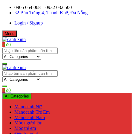
Skip
0905 654 068 – 0932 032 500
to
32 Bàu Trảng 4, Thanh Khê, Đà Nẵng
content
Login / Signup
Menu
0
₫
0
Shop bán manơcanh, phụ kiện mở shop
canh xinh
Shop bán manơcanh, phụ kiện mở shop
canh xinh
0
₫
0
All Categories
Manocanh Nữ
Manocanh Trẻ Em
Manocanh Nam
Móc người lớn
Móc trẻ em
Đèn trang trí