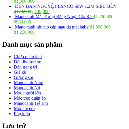
₫
1,300,000
ĐÈN BÁN NGUYỆT ESNCO 60W 1,2M SIÊU BỀN
₫
179,000
₫
149,000
Manocanh Mặt Trứng Bằng Nhựa Gía Rẻ
₫
1,200,000
₫
980,000
Mano canh nữ cao cấp màu da mặt baby
₫
1,300,000
₫
1,250,000
Danh mục sản phẩm
Chưa phân loại
Đèn livestream
Đèn trang trí
Giá kệ
Gương soi
Manocanh Nam
Manocanh Nữ
Móc người lớn
Móc treo quần áo
Manocanh Trẻ Em
Móc trẻ em
Phụ kiện
Lưu trữ