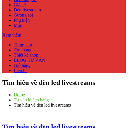
Giá kệ
Đèn livestream
Gương soi
Phụ kiện
Móc
Xem thêm
Trang chủ
Cửa hàng
Thiết kế shop
BLOG TƯ VẤN
Giỏ hàng
Liên hệ
Tìm hiểu về đèn led livestreams
Home
Tư vấn khách hàng
Tìm hiểu về đèn led livestreams
Tìm hiểu về đèn led livestreams