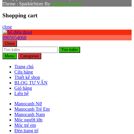
Theme : SparkleStore By
Sparkle Themes
Shopping cart
close
0905654068
Close
Tìm
kiếm
Menu
Categories
cho:
Trang chủ
Cửa hàng
Thiết kế shop
BLOG TƯ VẤN
Giỏ hàng
Liên hệ
Manocanh Nữ
Manocanh Trẻ Em
Manocanh Nam
Móc người lớn
Móc trẻ em
Đèn trang trí