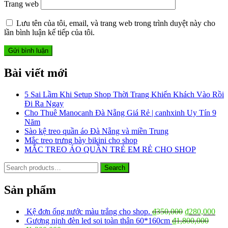
Trang web
Lưu tên của tôi, email, và trang web trong trình duyệt này cho
lần bình luận kế tiếp của tôi.
Bài viết mới
5 Sai Lầm Khi Setup Shop Thời Trang Khiến Khách Vào Rồi
Đi Ra Ngay
Cho Thuê Manocanh Đà Nẵng Giá Rẻ | canhxinh Uy Tín 9
Năm
Sào kệ treo quần áo Đà Nẵng và miền Trung
Mắc treo trưng bày bikini cho shop
MẮC TREO ÁO QUẦN TRẺ EM RẺ CHO SHOP
Search
Search
for:
Sản phẩm
Kệ đơn ống nước màu trắng cho shop.
₫
350,000
₫
280,000
Gương nịnh đèn led soi toàn thân 60*160cm
₫
1,800,000