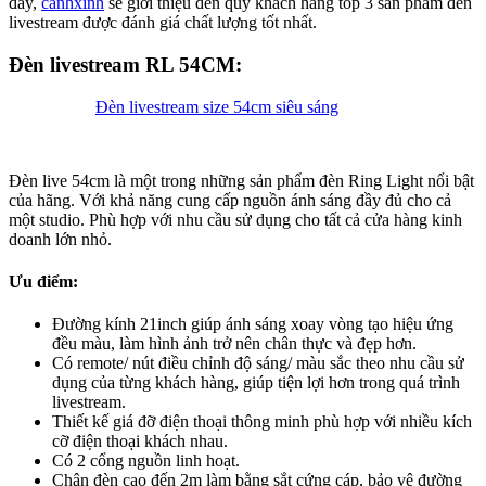
đây,
canhxinh
sẽ giới thiệu đến quý khách hàng top 3 sản phẩm đèn
livestream được đánh giá chất lượng tốt nhất.
Đèn livestream RL 54CM:
Đèn livestream size 54cm siêu sáng
Đèn live 54cm là một trong những sản phẩm đèn Ring Light nổi bật
của hãng. Với khả năng cung cấp nguồn ánh sáng đầy đủ cho cả
một studio. Phù hợp với nhu cầu sử dụng cho tất cả cửa hàng kinh
doanh lớn nhỏ.
Ưu điểm:
Đường kính 21inch giúp ánh sáng xoay vòng tạo hiệu ứng
đều màu, làm hình ảnh trở nên chân thực và đẹp hơn.
Có remote/ nút điều chỉnh độ sáng/ màu sắc theo nhu cầu sử
dụng của từng khách hàng, giúp tiện lợi hơn trong quá trình
livestream.
Thiết kế giá đỡ điện thoại thông minh phù hợp với nhiều kích
cỡ điện thoại khách nhau.
Có 2 cổng nguồn linh hoạt.
Chân đèn cao đến 2m làm bằng sắt cứng cáp, bảo vệ đường