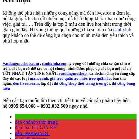
Không thể phủ nhận những công năng mà đèn livestream đem lại
nó đã giúp ích cho rất nhiều mục đích sử dụng khác nhau như công
việc, giải trí….. Trên đây là top 3 mẫu đèn live hot nhất trong thời
gian gần đây. Hi vọng thông qua những chia sẻ trên của
canhxinh
quý khách có thể dễ dàng lựa chọn cho mình mẫu đèn yêu thích và
phù hợp nhất.
Vatdungmoshop.com
,
canhxinh.com
hy vọng với những chia sẻ tận tâm ở
trên, các bạn có thể tạo cơ hội chúng mình được phục vụ các bạn một cách
TỐT NHẤT, TẬN TÌNH NHẤT.
vatdungmoshop
, canhxinh chuyên cung cấp
đầy đủ các loại
manocanh
,
giá treo quần áo
,
móc treo quần áo
, bàn thu
ngân,
đèn livestream
, lắp đặt
thi công shop thời trang trọn gói
,
thi công bảng
hiệu
Nếu các bạn muốn tìm hiểu chi tiết hơn về các sản phẩm hãy liên
hệ
0905.654.068
–
0932.032.500
ngay nhé.
den chóhop thời trang
đèn live LJJ GIÁ RẺ
đèn livestrean RL
denledlivestream