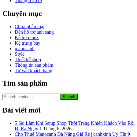
Tháng 6 2019
Chuyên mục
Chưa phân loại
Đèn hỗ trợ ánh sáng
Kệ treo inox
Kệ trưng bày
manocanh
Style
Thiết kế shop
Thông tin sản phẩm
Tư vấn khách hàng
Tìm sản phẩm
Search
Search
for:
Bài viết mới
5 Sai Lầm Khi Setup Shop Thời Trang Khiến Khách Vào Rồi
Đi Ra Ngay
1 Tháng 6, 2026
Cho Thuê Manocanh Đà Nẵng Giá Rẻ | canhxinh Uy Tín 9