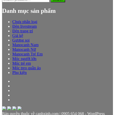
for:
Danh mục sản phẩm
Chưa phân loại
Đèn livestream
Đèn trang trí
Giá kệ
Gương soi
Manocanh Nam
Manocanh Nữ
Manocanh Trẻ Em
Móc người lớn
Móc trẻ em
Móc treo quần áo
Phụ kiện
Bản quyền thuộc về canhxinh.com | 0905 654 068 - WordPress