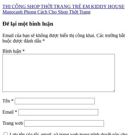
Điều
THI CÔNG SHOP THỜI TRANG TRẺ EM KIDDY HOUSE
Manocanh Phong Cách Cho Shop Thời Trang
hướng
bài
Để lại một bình luận
viết
Email của bạn sẽ không được hiển thị công khai.
Các trường bắt
buộc được đánh dấu
*
Bình luận
*
Tên
*
Email
*
Trang web
Lưu tên của tôi, email, và trang web trong trình duyệt này cho