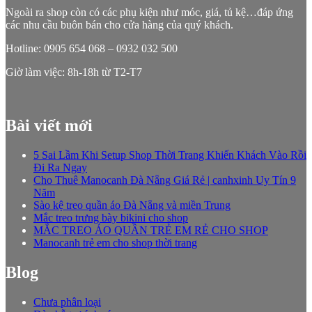
Ngoài ra shop còn có các phụ kiện như móc, giá, tủ kệ…đáp ứng
các nhu cầu buôn bán cho cửa hàng của quý khách.
Hotline: 0905 654 068 – 0932 032 500
Giờ làm việc: 8h-18h từ T2-T7
Bài viết mới
5 Sai Lầm Khi Setup Shop Thời Trang Khiến Khách Vào Rồi
Đi Ra Ngay
Cho Thuê Manocanh Đà Nẵng Giá Rẻ | canhxinh Uy Tín 9
Năm
Sào kệ treo quần áo Đà Nẵng và miền Trung
Mắc treo trưng bày bikini cho shop
MẮC TREO ÁO QUẦN TRẺ EM RẺ CHO SHOP
Manocanh trẻ em cho shop thời trang
Blog
Chưa phân loại