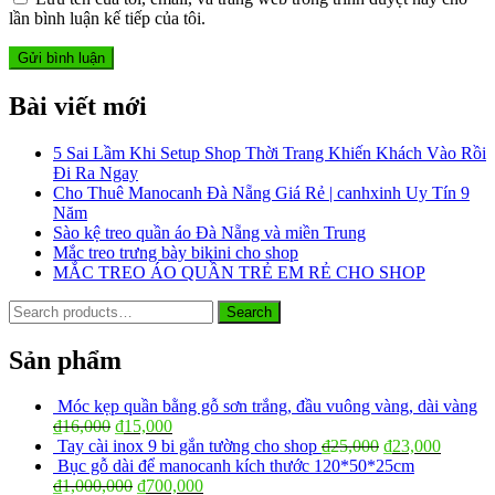
lần bình luận kế tiếp của tôi.
Bài viết mới
5 Sai Lầm Khi Setup Shop Thời Trang Khiến Khách Vào Rồi
Đi Ra Ngay
Cho Thuê Manocanh Đà Nẵng Giá Rẻ | canhxinh Uy Tín 9
Năm
Sào kệ treo quần áo Đà Nẵng và miền Trung
Mắc treo trưng bày bikini cho shop
MẮC TREO ÁO QUẦN TRẺ EM RẺ CHO SHOP
Search
Search
for:
Sản phẩm
Móc kẹp quần bằng gỗ sơn trắng, đầu vuông vàng, dài vàng
₫
16,000
₫
15,000
Tay cài inox 9 bi gắn tường cho shop
₫
25,000
₫
23,000
Bục gỗ dài để manocanh kích thước 120*50*25cm
₫
1,000,000
₫
700,000