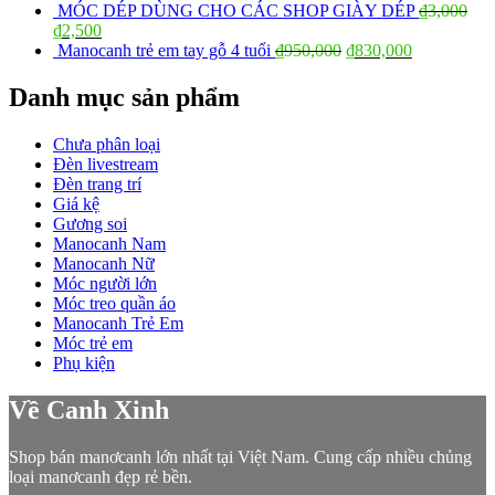
MÓC DÉP DÙNG CHO CÁC SHOP GIÀY DÉP
₫
3,000
₫
2,500
Manocanh trẻ em tay gỗ 4 tuổi
₫
950,000
₫
830,000
Danh mục sản phẩm
Chưa phân loại
Đèn livestream
Đèn trang trí
Giá kệ
Gương soi
Manocanh Nam
Manocanh Nữ
Móc người lớn
Móc treo quần áo
Manocanh Trẻ Em
Móc trẻ em
Phụ kiện
Về Canh Xinh
Shop bán manơcanh lớn nhất tại Việt Nam. Cung cấp nhiều chủng
loại manơcanh đẹp rẻ bền.