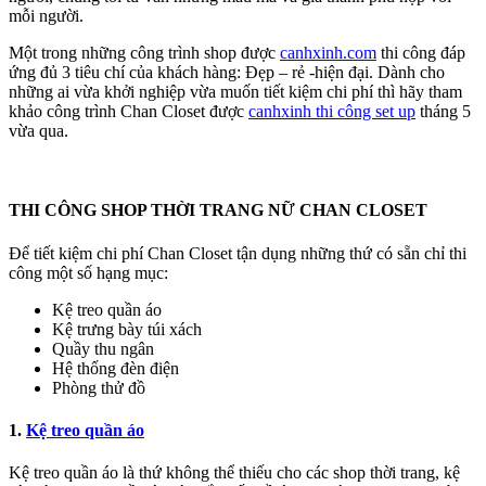
mỗi người.
Một trong những công trình shop được
canhxinh.com
thi công đáp
ứng đủ 3 tiêu chí của khách hàng: Đẹp – rẻ -hiện đại. Dành cho
những ai vừa khởi nghiệp vừa muốn tiết kiệm chi phí thì hãy tham
khảo công trình Chan Closet được
canhxinh thi công set up
tháng 5
vừa qua.
THI CÔNG SHOP THỜI TRANG NỮ CHAN CLOSET
Để tiết kiệm chi phí Chan Closet tận dụng những thứ có sẵn chỉ thi
công một số hạng mục:
Kệ treo quần áo
Kệ trưng bày túi xách
Quầy thu ngân
Hệ thống đèn điện
Phòng thử đồ
1.
Kệ treo quần áo
Kệ treo quần áo là thứ không thể thiếu cho các shop thời trang, kệ