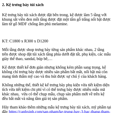
2. Kệ trưng bày túi xách
Kệ trưng bày túi xách được đặt bên trong, kệ được làm 5 tầng với
khung sắt viền đen mỗi tầng được đặt một tấm gỗ trắng nổi bật được
làm từ gỗ MDF chống ẩm phủ melamine.
KT: C1800 x R300 x D1200
Mỗi tầng được shop trưng bày từng sản phẩm khác nhau, 2 tầng
trên được shop đặt túi xách tầng phía dưới đặt tất, phụ kiện, các mẫu
giày thể thao, sandal, búp bê,…
Kệ được thiết kế đơn giản nhưng không kém phần sang trọng, kệ
không chỉ trưng bày được nhiều sản phẩm bắt mắt, nổi bật mà còn
mang tính thẩm mỹ cao và thu hút được sự chú ý của khách hàng.
Không những thế, thiết kệ kế trưng bày phụ kiện vừa tiết kiệm diện
tích vừa tiết kiệm chi phí vì có thể trưng bày được nhiều mẫu mã
khác nhau, vừa có thể chụp mẫu, chụp sản phẩm mới về trên kệ
đều bắt mắt và nâng tầm giá trị sản phẩm.
Hãy tham khảo thêm những mẫu kệ trưng bày túi xách, mỹ phẩm tại
đây
https://canhxinh.com/san-pham/ke-trung-bay-3-bac-thang-tham-