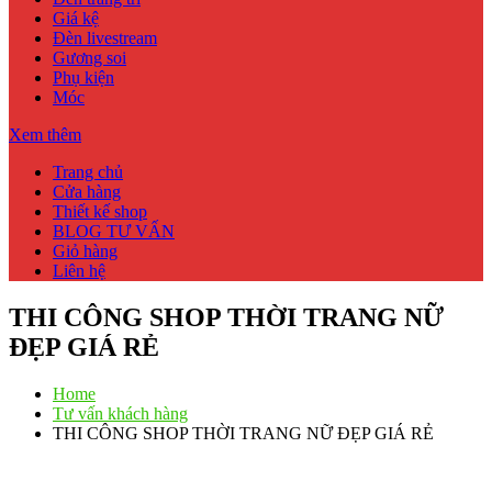
Giá kệ
Đèn livestream
Gương soi
Phụ kiện
Móc
Xem thêm
Trang chủ
Cửa hàng
Thiết kế shop
BLOG TƯ VẤN
Giỏ hàng
Liên hệ
THI CÔNG SHOP THỜI TRANG NỮ
ĐẸP GIÁ RẺ
Home
Tư vấn khách hàng
THI CÔNG SHOP THỜI TRANG NỮ ĐẸP GIÁ RẺ