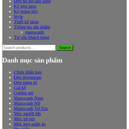
Đèn hỗ trợ ánh sáng
Kệ treo inox
Kệ trưng bày
Style
Thiết kế shop
Thông tin sản phẩm
manocanh
Tư vấn khách hàng
Search
Search
for:
Danh mục sản phẩm
Chưa phân loại
Đèn livestream
Đèn trang trí
Giá kệ
Gương soi
Manocanh Nam
Manocanh Nữ
Manocanh Trẻ Em
Móc người lớn
Móc trẻ em
Móc treo quần áo