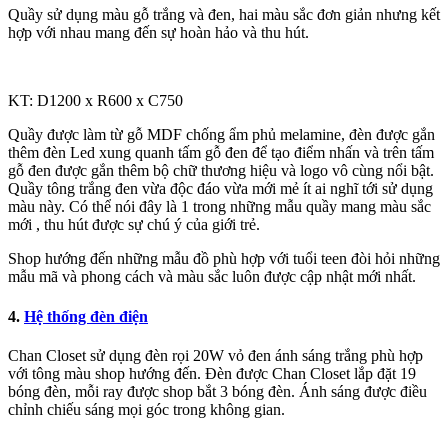
Quầy sử dụng màu gỗ trắng và đen, hai màu sắc đơn giản nhưng kết
hợp với nhau mang đến sự hoàn hảo và thu hút.
KT: D1200 x R600 x C750
Quầy được làm từ gỗ MDF chống ẩm phủ melamine, đèn được gắn
thêm đèn Led xung quanh tấm gỗ đen để tạo điểm nhấn và trên tấm
gỗ đen được gắn thêm bộ chữ thương hiệu và logo vô cùng nổi bật.
Quầy tông trắng đen vừa độc đáo vừa mới mẻ ít ai nghĩ tới sử dụng
màu này. Có thể nói đây là 1 trong những mẫu quầy mang màu sắc
mới , thu hút được sự chú ý của giới trẻ.
Shop hướng đến những mẫu đồ phù hợp với tuổi teen đòi hỏi những
mẫu mã và phong cách và màu sắc luôn được cập nhật mới nhất.
4.
Hệ thống đèn điện
Chan Closet sử dụng đèn rọi 20W vỏ đen ánh sáng trắng phù hợp
với tông màu shop hướng đến. Đèn được Chan Closet lắp đặt 19
bóng đèn, mỗi ray được shop bắt 3 bóng đèn. Ánh sáng được điều
chỉnh chiếu sáng mọi góc trong không gian.