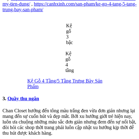
my-tien-dung/
,
https://canhxinh.com/san-pham/ke-go-4-tang-5-tang-
trung-bay-san-pham/
Kệ
gỗ
3
bậc
Kệ
gỗ
4
tầng
Kệ Gỗ 4 Tầng/5 Tầng Trưng Bày Sản
Phẩm
3.
Quầy thu ngân
Chan Closet hướng đến tông màu trắng đen vừa đơn giản nhưng lại
mang đến sự cuốn hút và đẹp mắt. Bởi xu hướng giới trẻ hiện nay,
luôn ưa chuộng những màu sắc đơn giản nhưng đem đến sự nổi bật,
đòi hỏi các shop thời trang phải luôn cập nhật xu hướng kịp thời để
thu hút được khách hàng.