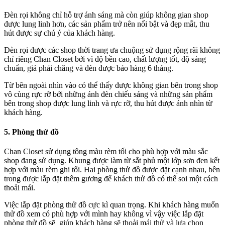
Đèn rọi không chỉ hỗ trợ ánh sáng mà còn giúp không gian shop
được lung linh hơn, các sản phẩm trở nên nổi bật và đẹp mắt, thu
hút được sự chú ý của khách hàng.
Đèn rọi được các shop thời trang ưa chuộng sử dụng rộng rãi không
chỉ riêng Chan Closet bởi vì độ bền cao, chất lượng tốt, độ sáng
chuẩn, giá phải chăng và đèn được bảo hàng 6 tháng.
Từ bên ngoài nhìn vào có thể thấy được không gian bên trong shop
vô cùng rực rỡ bởi những ánh đèn chiếu sáng và những sản phẩm
bên trong shop được lung linh và rực rỡ, thu hút được ánh nhìn từ
khách hàng.
5. Phòng thử đồ
Chan Closet sử dụng tông màu rèm tối cho phù hợp với màu sắc
shop đang sử dụng. Khung được làm từ sắt phủ một lớp sơn đen kết
hợp với màu rèm ghi tối. Hai phòng thử đồ được đặt cạnh nhau, bên
trong được lắp đặt thêm gương để khách thử đồ có thể soi một cách
thoải mái.
Việc lắp đặt phòng thử đồ cực kì quan trọng. Khi khách hàng muốn
thử đồ xem có phù hợp với mình hay không vì vậy việc lắp đặt
phòng thử đồ sẽ giúp khách hàng sẽ thoải mái thử và lựa chọn