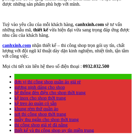
được những sản phẩm phù hợp với mình.
Tuỳ vào yêu cầu của mỗi khách hàng,
canhxinh.com
sẽ tư vấn
những mẫu mã,
thiết kế
vừa hiện đại vừa sang trọng đáp ứng được
nhu cầu của khách hàng.
canhxinh.com
nhận thiết kế – thi công shop trọn gói uy tín, chất
lượng với đội ngũ kĩ thuật dày dặn kinh nghiệm, nhiệt tình, tận tâm
với công việc.
Mọi chi tiết xin liên hệ theo số điện thoại :
0932.032.500
đơn vị thi công shop quần áo giá rẻ
gương nịnh dáng cho shop
hệ thống đèn điện cho shop thời trang
kệ inox cho shop thời trang
kệ treo áo quàn có sẵn
khung rèm thử quần áo
nơi thi công shop thời trang
quầy thu ngân cho shop thời trang
thi công shop giá rẻ đà nẵng
thiết kế và thi công shop uy tín miền trung