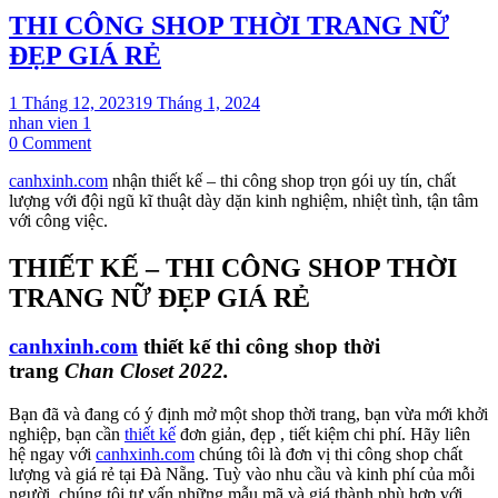
THI CÔNG SHOP THỜI TRANG NỮ
ĐẸP GIÁ RẺ
1 Tháng 12, 2023
19 Tháng 1, 2024
nhan vien 1
on
0 Comment
THI
canhxinh.com
nhận thiết kế – thi công shop trọn gói uy tín, chất
CÔNG
lượng với đội ngũ kĩ thuật dày dặn kinh nghiệm, nhiệt tình, tận tâm
SHOP
với công việc.
THỜI
TRANG
NỮ
THIẾT KẾ – THI CÔNG SHOP THỜI
ĐẸP
TRANG NỮ ĐẸP GIÁ RẺ
GIÁ
RẺ
canhxinh.com
thiết kế thi công shop thời
trang
Chan Closet 2022.
Bạn đã và đang có ý định mở một shop thời trang, bạn vừa mới khởi
nghiệp, bạn cần
thiết kế
đơn giản, đẹp , tiết kiệm chi phí. Hãy liên
hệ ngay với
canhxinh.com
chúng tôi là đơn vị thi công shop chất
lượng và giá rẻ tại Đà Nẵng. Tuỳ vào nhu cầu và kinh phí của mỗi
người, chúng tôi tư vấn những mẫu mã và giá thành phù hợp với