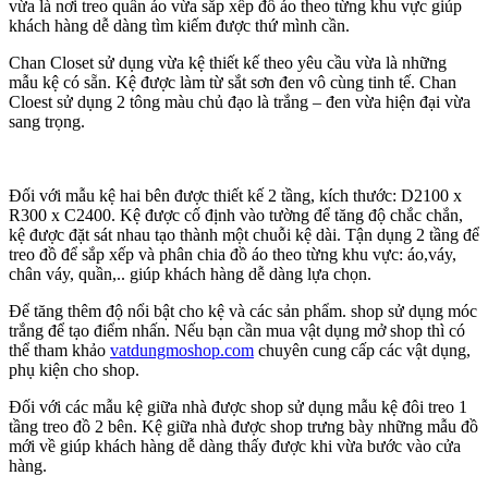
vừa là nơi treo quần áo vừa sắp xếp đồ áo theo từng khu vực giúp
khách hàng dễ dàng tìm kiếm được thứ mình cần.
Chan Closet sử dụng vừa kệ thiết kế theo yêu cầu vừa là những
mẫu kệ có sẵn. Kệ được làm từ sắt sơn đen vô cùng tinh tế. Chan
Cloest sử dụng 2 tông màu chủ đạo là trắng – đen vừa hiện đại vừa
sang trọng.
Đối với mẫu kệ hai bên được thiết kế 2 tầng, kích thước: D2100 x
R300 x C2400. Kệ được cố định vào tường để tăng độ chắc chắn,
kệ được đặt sát nhau tạo thành một chuỗi kệ dài. Tận dụng 2 tầng để
treo đồ để sắp xếp và phân chia đồ áo theo từng khu vực: áo,váy,
chân váy, quần,.. giúp khách hàng dễ dàng lựa chọn.
Để tăng thêm độ nổi bật cho kệ và các sản phẩm. shop sử dụng móc
trắng để tạo điểm nhấn. Nếu bạn cần mua vật dụng mở shop thì có
thể tham khảo
vatdungmoshop.com
chuyên cung cấp các vật dụng,
phụ kiện cho shop.
Đối với các mẫu kệ giữa nhà được shop sử dụng mẫu kệ đôi treo 1
tầng treo đồ 2 bên. Kệ giữa nhà được shop trưng bày những mẫu đồ
mới về giúp khách hàng dễ dàng thấy được khi vừa bước vào cửa
hàng.