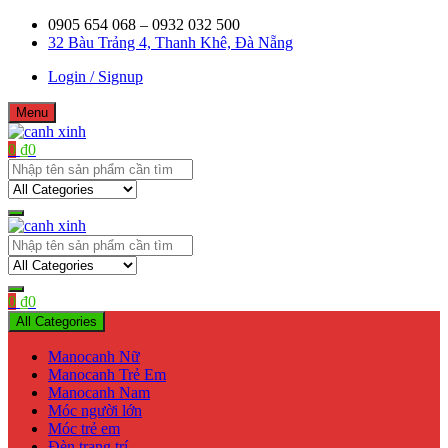
Skip
0905 654 068 – 0932 032 500
to
32 Bàu Trảng 4, Thanh Khê, Đà Nẵng
content
Login / Signup
Menu
0
₫
0
Shop bán manơcanh, phụ kiện mở shop
canh xinh
Shop bán manơcanh, phụ kiện mở shop
canh xinh
0
₫
0
All Categories
Manocanh Nữ
Manocanh Trẻ Em
Manocanh Nam
Móc người lớn
Móc trẻ em
Đèn trang trí