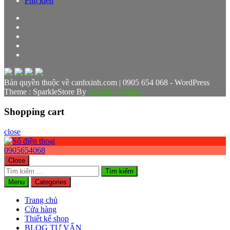
Phụ kiện
Bản quyền thuộc về canhxinh.com | 0905 654 068 - WordPress
Theme : SparkleStore By
Sparkle Themes
Shopping cart
close
0905654068
Close
Tìm
kiếm
Menu
Categories
cho:
Trang chủ
Cửa hàng
Thiết kế shop
BLOG TƯ VẤN