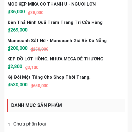
MÓC KẸP MIKA CÓ THANH U - NGƯỜI LỚN
₫
36,000
₫
38,000
Đèn Thả Hình Quả Trám Trang Trí Cửa Hàng
₫
269,000
Manocanh Sắt Nữ - Manocanh Giá Rẻ Đà Nẵng
₫
200,000
₫
250,000
KẸP ĐỒ LÓT HỒNG, NHỰA MECA DỄ THƯƠNG
₫
2,800
₫
3,100
Kệ Đôi Một Tầng Cho Shop Thời Trang.
₫
530,000
₫
650,000
DANH MỤC SẢN PHẨM
Chưa phân loại