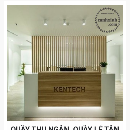
QUẦY THU NGÂN, QUẦY LỄ TÂN