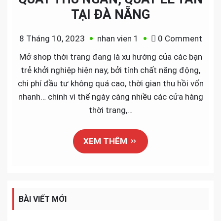
TẠI ĐÀ NẴNG
on
8 Tháng 10, 2023
nhan vien 1
0 Comment
QUẦ
Mở shop thời trang đang là xu hướng của các bạn
THU
trẻ khởi nghiệp hiện nay, bởi tính chất năng động,
NGÂN
chi phí đầu tư không quá cao, thời gian thu hồi vốn
QUẦ
nhanh… chính vì thế ngày càng nhiều các cửa hàng
LỄ
thời trang,…
TÂN
TẠI
XEM THÊM
ĐÀ
NẴN
BÀI VIẾT MỚI