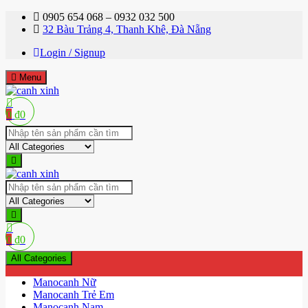
Skip
0905 654 068 – 0932 032 500
to
32 Bàu Trảng 4, Thanh Khê, Đà Nẵng
content
Login / Signup
Menu
Shop bán manơcanh, phụ kiện mở shop
0
₫
0
canh xinh
Shop bán manơcanh, phụ kiện mở shop
canh xinh
0
₫
0
All Categories
Manocanh Nữ
Manocanh Trẻ Em
Manocanh Nam