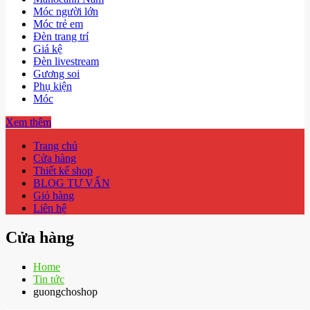
Móc người lớn
Móc trẻ em
Đèn trang trí
Giá kệ
Đèn livestream
Gương soi
Phụ kiện
Móc
Xem thêm
Trang chủ
Cửa hàng
Thiết kế shop
BLOG TƯ VẤN
Giỏ hàng
Liên hệ
Cửa hàng
Home
Tin tức
guongchoshop