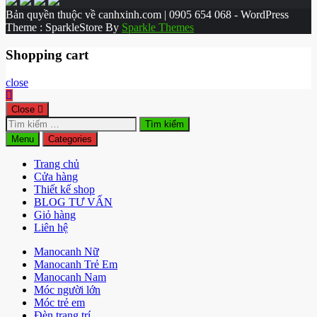
Bản quyền thuộc về canhxinh.com | 0905 654 068 - WordPress
Theme : SparkleStore By
Sparkle Themes
Shopping cart
close
Close
Tìm
kiếm
Menu
Categories
cho:
Trang chủ
Cửa hàng
Thiết kế shop
BLOG TƯ VẤN
Giỏ hàng
Liên hệ
Manocanh Nữ
Manocanh Trẻ Em
Manocanh Nam
Móc người lớn
Móc trẻ em
Đèn trang trí