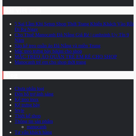
Bài viết mới
5 Sai Lầm Khi Setup Shop Thời Trang Khiến Khách Vào Rồi
Đi Ra Ngay
Cho Thuê Manocanh Đà Nẵng Giá Rẻ | canhxinh Uy Tín 9
Năm
Sào kệ treo quần áo Đà Nẵng và miền Trung
Mắc treo trưng bày bikini cho shop
MẮC TREO ÁO QUẦN TRẺ EM RẺ CHO SHOP
Manocanh trẻ em cho shop thời trang
Blog
Chưa phân loại
Đèn hỗ trợ ánh sáng
Kệ treo inox
Kệ trưng bày
Style
Thiết kế shop
Thông tin sản phẩm
manocanh
Tư vấn khách hàng