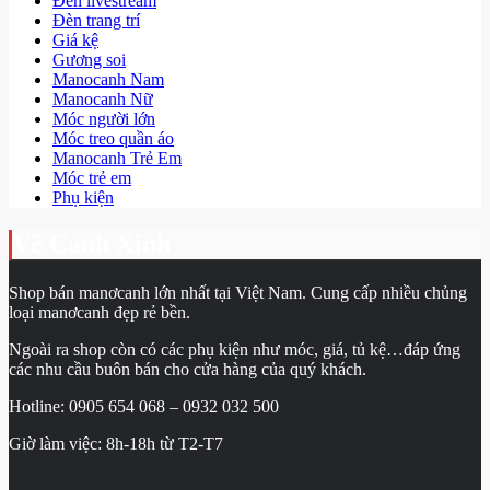
Đèn livestream
Đèn trang trí
Giá kệ
Gương soi
Manocanh Nam
Manocanh Nữ
Móc người lớn
Móc treo quần áo
Manocanh Trẻ Em
Móc trẻ em
Phụ kiện
Về Canh Xinh
Shop bán manơcanh lớn nhất tại Việt Nam. Cung cấp nhiều chủng
loại manơcanh đẹp rẻ bền.
Ngoài ra shop còn có các phụ kiện như móc, giá, tủ kệ…đáp ứng
các nhu cầu buôn bán cho cửa hàng của quý khách.
Hotline: 0905 654 068 – 0932 032 500
Giờ làm việc: 8h-18h từ T2-T7