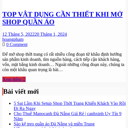
TOP VẬT DỤNG CẦN THIẾT KHI MỞ
SHOP QUẦN ÁO
12 Tháng 5, 2022
20 Tháng 1, 2024
hoangpham
on
0 Comment
TOP
Để mở shop thời trang có rất nhiều công đoạn từ khâu định hướng
VẬT
sản phẩm kinh doanh, tìm nguồn hàng, cách tiếp cận khách hàng,
DỤNG
vốn, mặt bằng kinh doanh… Ngoài những công đoạn này, chúng ta
CẦN
còn một khâu quan trọng là bài…
THIẾT
KHI
Xem thêm
MỞ
SHOP
Bài viết mới
QUẦN
ÁO
5 Sai Lầm Khi Setup Shop Thời Trang Khiến Khách Vào Rồi
Đi Ra Ngay
Cho Thuê Manocanh Đà Nẵng Giá Rẻ | canhxinh Uy Tín 9
Năm
Sào kệ treo quần áo Đà Nẵng và miền Trung