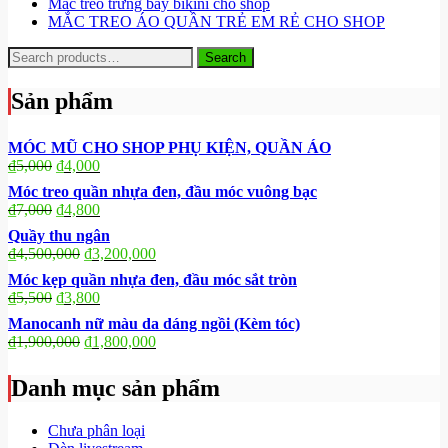
Mắc treo trưng bày bikini cho shop
MẮC TREO ÁO QUẦN TRẺ EM RẺ CHO SHOP
Search
Search
for:
Sản phẩm
MÓC MŨ CHO SHOP PHỤ KIỆN, QUẦN ÁO
₫
5,000
₫
4,000
Móc treo quần nhựa đen, đầu móc vuông bạc
₫
7,000
₫
4,800
Quầy thu ngân
₫
4,500,000
₫
3,200,000
Móc kẹp quần nhựa đen, đầu móc sắt tròn
₫
5,500
₫
3,800
Manocanh nữ màu da dáng ngồi (Kèm tóc)
₫
1,900,000
₫
1,800,000
Danh mục sản phẩm
Chưa phân loại