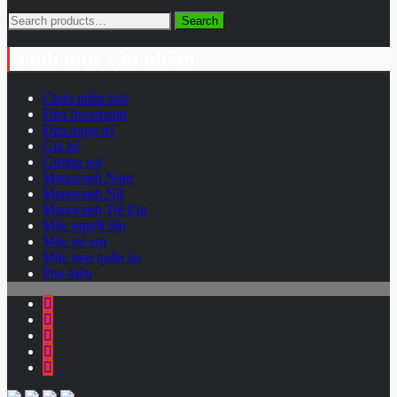
Search
Search
for:
Danh mục sản phẩm
Chưa phân loại
Đèn livestream
Đèn trang trí
Giá kệ
Gương soi
Manocanh Nam
Manocanh Nữ
Manocanh Trẻ Em
Móc người lớn
Móc trẻ em
Móc treo quần áo
Phụ kiện