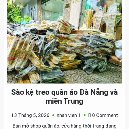
Sào kệ treo quần áo Đà Nẵng và
miền Trung
on
13 Tháng 5, 2026
nhan vien 1
0 Comment
Sào
Bạn mở shop quần áo, cửa hàng thời trang đang