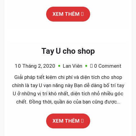
CƯỚI
XEM THÊM
Tay U cho shop
on
10 Tháng 2, 2020
Lan Viên
0 Comment
Tay
Giải pháp tiết kiệm chi phí và diện tích cho shop
U
chính là tay U vạn năng này Bạn dễ dàng bố trí tay
cho
U ở những vị trí khó nhất, diện tích nhỏ nhiều góc
shop
chết. Đồng thời, quần áo của bạn cũng được…
XEM THÊM