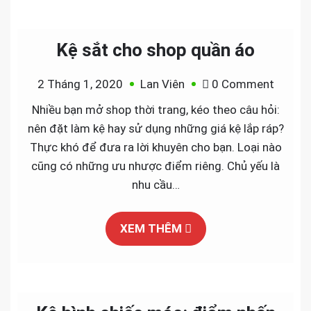
Kệ sắt cho shop quần áo
on
2 Tháng 1, 2020
Lan Viên
0 Comment
Kệ
Nhiều bạn mở shop thời trang, kéo theo câu hỏi:
sắt
nên đặt làm kệ hay sử dụng những giá kệ lắp ráp?
cho
Thực khó để đưa ra lời khuyên cho bạn. Loại nào
shop
cũng có những ưu nhược điểm riêng. Chủ yếu là
quần
nhu cầu…
áo
XEM THÊM