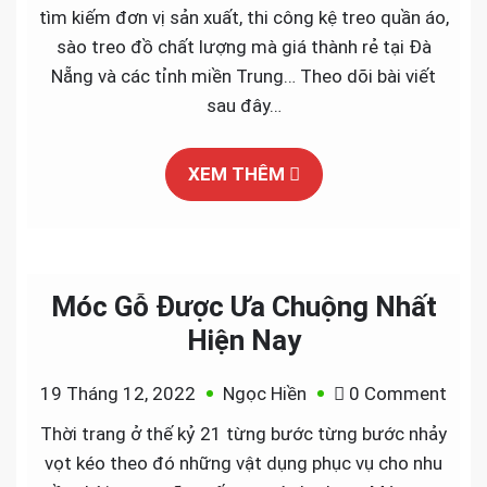
kệ
tìm kiếm đơn vị sản xuất, thi công kệ treo quần áo,
treo
sào treo đồ chất lượng mà giá thành rẻ tại Đà
quần
Nẵng và các tỉnh miền Trung… Theo dõi bài viết
áo
sau đây…
Đà
Nẵng
XEM THÊM
và
miền
Trun
Móc Gỗ Được Ưa Chuộng Nhất
Hiện Nay
on
19 Tháng 12, 2022
Ngọc Hiền
0 Comment
Móc
Thời trang ở thế kỷ 21 từng bước từng bước nhảy
Gỗ
vọt kéo theo đó những vật dụng phục vụ cho nhu
Đượ