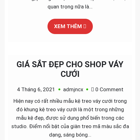
ĐẸP
quan trọng nữa là…
–
TĂNG
XEM THÊM
DOAN
SỐ
BÁN
HÀNG
GIÁ SẮT ĐẸP CHO SHOP VÁY
CƯỚI
on
4 Tháng 6, 2021
admjncx
0 Comment
GIÁ
Hiện nay có rất nhiều mẫu kệ treo váy cưới trong
SẮT
đó khung kệ treo váy cưới là một trong những
ĐẸP
mẫu kệ đẹp, được sử dụng phổ biến trong các
CHO
studio. Điểm nổi bật của giàn treo mã màu sắc đa
SHOP
dạng, sáng bóng…
VÁY