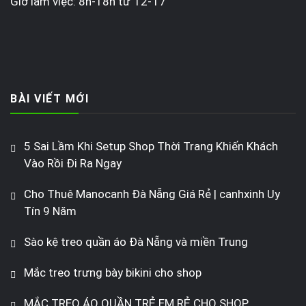
Giờ làm việc: 8h-18h từ T2-T7
BÀI VIẾT MỚI
5 Sai Lầm Khi Setup Shop Thời Trang Khiến Khách
Vào Rồi Đi Ra Ngay
Cho Thuê Manocanh Đà Nẵng Giá Rẻ | canhxinh Uy
Tín 9 Năm
Sào kệ treo quần áo Đà Nẵng và miền Trung
Mắc treo trưng bày bikini cho shop
MẮC TREO ÁO QUẦN TRẺ EM RẺ CHO SHOP