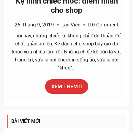
Kệ hình chiếc móc: điểm nhấn
cho shop
on
26 Tháng 9, 2019
Lan Viên
0 Comment
Kệ
Thời nay, những chiếc kệ không chỉ đơn thuần để
hình
chất quần áo lên. Kệ dành cho shop bây giờ đã
chiếc
khác xưa nhiều lắm rồi. Những chiếc kệ còn là vật
móc:
trang trí, vừa là nơi check in sống ảo, vừa là nới
điểm
“khoe”…
nhấn
cho
XEM THÊM
shop
BÀI VIẾT MỚI