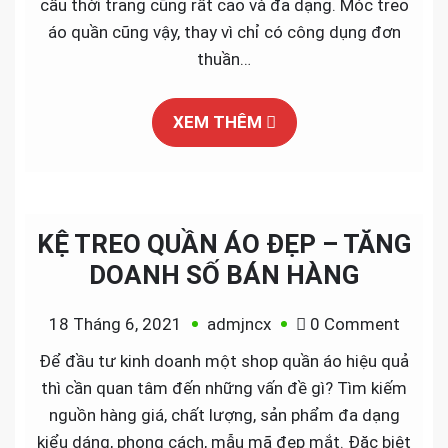
cầu thời trang cũng rất cao và đa dạng. Móc treo
Ưa
áo quần cũng vậy, thay vì chỉ có công dụng đơn
Chu
thuần…
Nhất
Hiện
XEM THÊM
Nay
KỆ TREO QUẦN ÁO ĐẸP – TĂNG
DOANH SỐ BÁN HÀNG
on
18 Tháng 6, 2021
admjncx
0 Comment
KỆ
Để đầu tư kinh doanh một shop quần áo hiệu quả
TREO
thì cần quan tâm đến những vấn đề gì? Tìm kiếm
QUẦN
nguồn hàng giá, chất lượng, sản phẩm đa dạng
ÁO
kiểu dáng, phong cách, mẫu mã đẹp mắt. Đặc biệt