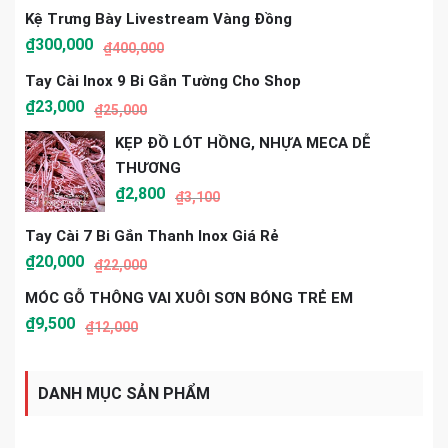
Kệ Trưng Bày Livestream Vàng Đồng
₫
300,000
₫
400,000
Tay Cài Inox 9 Bi Gắn Tường Cho Shop
₫
23,000
₫
25,000
KẸP ĐỒ LÓT HỒNG, NHỰA MECA DỄ
THƯƠNG
₫
2,800
₫
3,100
Tay Cài 7 Bi Gắn Thanh Inox Giá Rẻ
₫
20,000
₫
22,000
MÓC GỖ THÔNG VAI XUÔI SƠN BÓNG TRẺ EM
₫
9,500
₫
12,000
DANH MỤC SẢN PHẨM