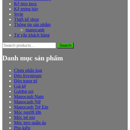
Kệ treo inox
Kệ trưng bày
Style
Thiết kế shop
Thông tin sản phẩm
manocanh
Tư vấn khách hàng
Search
Search
for:
Danh mục sản phẩm
Chưa phân loại
Đèn livestream
Đèn trang trí
Giá kệ
Gương soi
Manocanh Nam
Manocanh Nữ
Manocanh Trẻ Em
Móc người lớn
Móc trẻ em
Móc treo quần áo
Phụ kiện