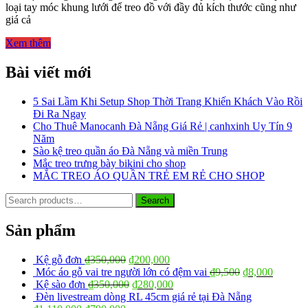
loại tay móc khung lưới để treo đồ với đầy đủ kích thước cũng như
treo
giá cả
phụ
kiện
Xem thêm
–
Mua
Bài viết mới
khung
lưới
tại
5 Sai Lầm Khi Setup Shop Thời Trang Khiến Khách Vào Rồi
Đà
Đi Ra Ngay
Nẵng
Cho Thuê Manocanh Đà Nẵng Giá Rẻ | canhxinh Uy Tín 9
giá
Năm
rẻ
Sào kệ treo quần áo Đà Nẵng và miền Trung
Mắc treo trưng bày bikini cho shop
MẮC TREO ÁO QUẦN TRẺ EM RẺ CHO SHOP
Search
Search
for:
Sản phẩm
Kệ gỗ đơn
₫
350,000
₫
200,000
Móc áo gỗ vai tre người lớn có đệm vai
₫
9,500
₫
8,000
Kệ sào đơn
₫
350,000
₫
280,000
Đèn livestream dòng RL 45cm giá rẻ tại Đà Nẵng