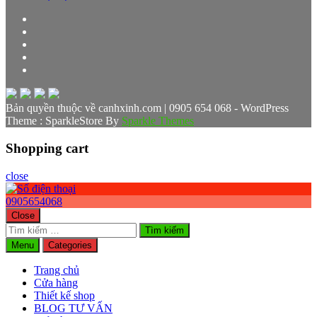
Bản quyền thuộc về canhxinh.com | 0905 654 068 - WordPress
Theme : SparkleStore By
Sparkle Themes
Shopping cart
close
0905654068
Close
Tìm
kiếm
Menu
Categories
cho:
Trang chủ
Cửa hàng
Thiết kế shop
BLOG TƯ VẤN