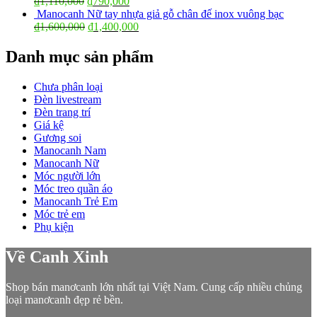
₫
1,110,000
₫
790,000
Manocanh Nữ tay nhựa giả gỗ chân đế inox vuông bạc
₫
1,600,000
₫
1,400,000
Danh mục sản phẩm
Chưa phân loại
Đèn livestream
Đèn trang trí
Giá kệ
Gương soi
Manocanh Nam
Manocanh Nữ
Móc người lớn
Móc treo quần áo
Manocanh Trẻ Em
Móc trẻ em
Phụ kiện
Về Canh Xinh
Shop bán manơcanh lớn nhất tại Việt Nam. Cung cấp nhiều chủng
loại manơcanh đẹp rẻ bền.