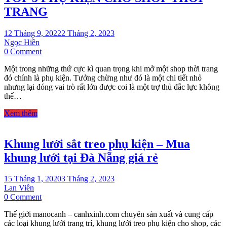
TRANG
12 Tháng 9, 2022
2 Tháng 2, 2023
Ngọc Hiền
on
0 Comment
TOP
Một trong những thứ cực kì quan trọng khi mở một shop thời trang
5
đó chính là phụ kiện. Tưởng chừng như đó là một chi tiết nhỏ
PHỤ
nhưng lại đóng vai trò rất lớn được coi là một trợ thủ đắc lực không
KIỆN
thể…
CHO
SHOP
Xem thêm
THỜI
TRANG
Khung lưới sắt treo phụ kiện – Mua
khung lưới tại Đà Nẵng giá rẻ
15 Tháng 1, 2020
3 Tháng 2, 2023
Lan Viên
on
0 Comment
Khung
Thế giới manocanh – canhxinh.com chuyên sản xuất và cung cấp
lưới
các loại khung lưới trang trí, khung lưới treo phụ kiện cho shop, các
sắt