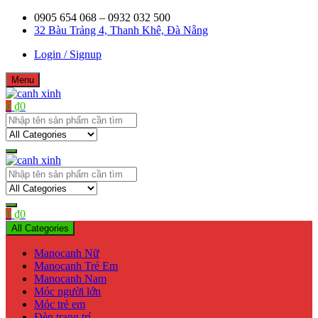
Skip
0905 654 068 – 0932 032 500
to
32 Bàu Trảng 4, Thanh Khê, Đà Nẵng
content
Login / Signup
Menu
0
₫
0
Shop bán manơcanh, phụ kiện mở shop
canh xinh
Shop bán manơcanh, phụ kiện mở shop
canh xinh
0
₫
0
All Categories
Manocanh Nữ
Manocanh Trẻ Em
Manocanh Nam
Móc người lớn
Móc trẻ em
Đèn trang trí