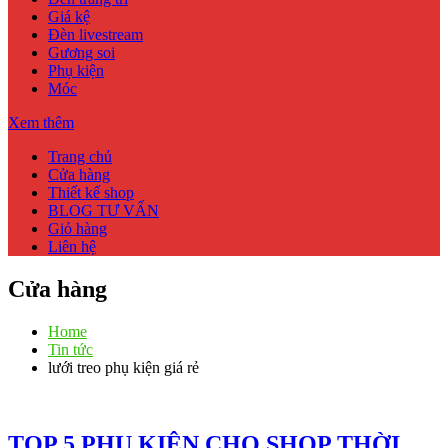
Giá kệ
Đèn livestream
Gương soi
Phụ kiện
Móc
Xem thêm
Trang chủ
Cửa hàng
Thiết kế shop
BLOG TƯ VẤN
Giỏ hàng
Liên hệ
Cửa hàng
Home
Tin tức
lưới treo phụ kiện giá rẻ
TOP 5 PHỤ KIỆN CHO SHOP THỜI