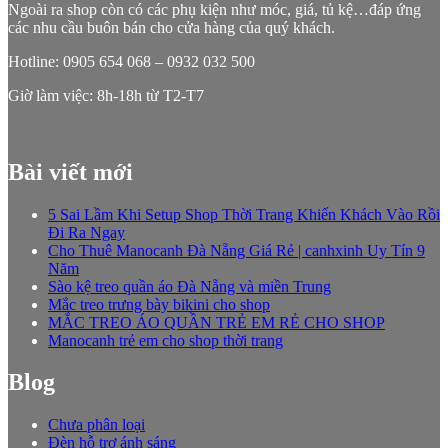
Ngoài ra shop còn có các phụ kiện như móc, giá, tủ kệ…đáp ứng
các nhu cầu buôn bán cho cửa hàng của quý khách.
Hotline: 0905 654 068 – 0932 032 500
Giờ làm việc: 8h-18h từ T2-T7
Bài viết mới
5 Sai Lầm Khi Setup Shop Thời Trang Khiến Khách Vào Rồi
Đi Ra Ngay
Cho Thuê Manocanh Đà Nẵng Giá Rẻ | canhxinh Uy Tín 9
Năm
Sào kệ treo quần áo Đà Nẵng và miền Trung
Mắc treo trưng bày bikini cho shop
MẮC TREO ÁO QUẦN TRẺ EM RẺ CHO SHOP
Manocanh trẻ em cho shop thời trang
Blog
Chưa phân loại
Đèn hỗ trợ ánh sáng