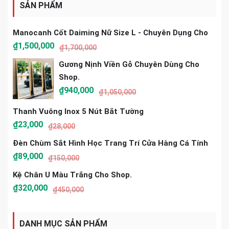
SẢN PHẨM
Manocanh Cốt Daiming Nữ Size L - Chuyên Dụng Cho
₫
1,500,000
₫
1,700,000
Gương Nịnh Viền Gỗ Chuyên Dùng Cho
Shop.
₫
940,000
₫
1,050,000
Thanh Vuông Inox 5 Nút Bắt Tường
₫
23,000
₫
28,000
Đèn Chùm Sắt Hình Học Trang Trí Cửa Hàng Cá Tính
₫
89,000
₫
150,000
Kệ Chân U Màu Trắng Cho Shop.
₫
320,000
₫
450,000
DANH MỤC SẢN PHẨM