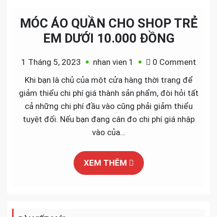
MÓC ÁO QUẦN CHO SHOP TRẺ
EM DƯỚI 10.000 ĐỒNG
on
1 Tháng 5, 2023
nhan vien 1
0 Comment
MÓC
Khi bạn là chủ của một cửa hàng thời trang để
ÁO
giảm thiểu chi phí giá thành sản phẩm, đòi hỏi tất
QUẦ
cả những chi phí đầu vào cũng phải giảm thiểu
CHO
tuyệt đối. Nếu bạn đang cân đo chi phí giá nhập
SHOP
vào của…
TRẺ
EM
XEM THÊM
DƯỚI
10.0
ĐỒN