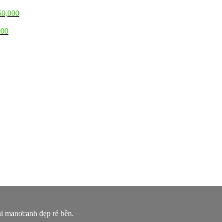
50,000
000
ại manơcanh đẹp rẻ bền.