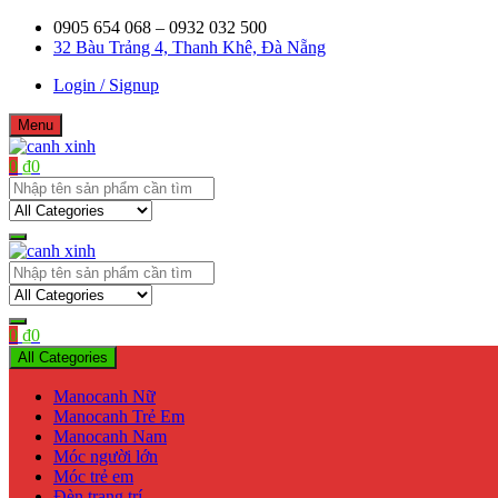
Skip
0905 654 068 – 0932 032 500
to
32 Bàu Trảng 4, Thanh Khê, Đà Nẵng
content
Login / Signup
Menu
0
₫
0
Shop bán manơcanh, phụ kiện mở shop
canh xinh
Shop bán manơcanh, phụ kiện mở shop
canh xinh
0
₫
0
All Categories
Manocanh Nữ
Manocanh Trẻ Em
Manocanh Nam
Móc người lớn
Móc trẻ em
Đèn trang trí