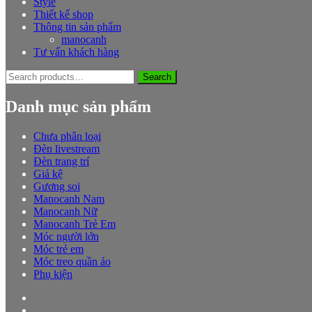
Style
Thiết kế shop
Thông tin sản phẩm
manocanh
Tư vấn khách hàng
Search
Search
for:
Danh mục sản phẩm
Chưa phân loại
Đèn livestream
Đèn trang trí
Giá kệ
Gương soi
Manocanh Nam
Manocanh Nữ
Manocanh Trẻ Em
Móc người lớn
Móc trẻ em
Móc treo quần áo
Phụ kiện