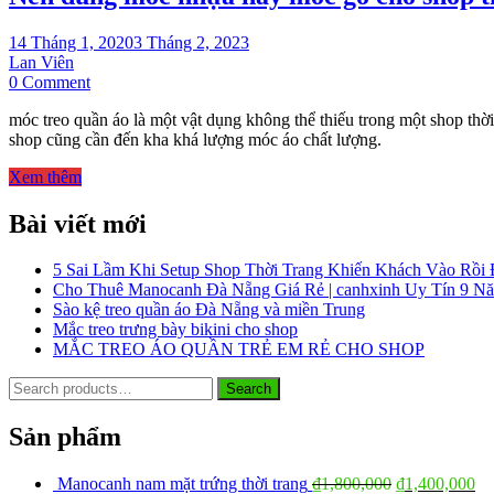
14 Tháng 1, 2020
3 Tháng 2, 2023
Lan Viên
on
0 Comment
Nên
móc treo quần áo là một vật dụng không thể thiếu trong một shop th
dùng
shop cũng cần đến kha khá lượng móc áo chất lượng.
móc
nhựa
Xem thêm
hay
móc
Bài viết mới
gỗ
cho
shop
5 Sai Lầm Khi Setup Shop Thời Trang Khiến Khách Vào Rồi
thời
Cho Thuê Manocanh Đà Nẵng Giá Rẻ | canhxinh Uy Tín 9 N
trang
Sào kệ treo quần áo Đà Nẵng và miền Trung
của
Mắc treo trưng bày bikini cho shop
bạn?
MẮC TREO ÁO QUẦN TRẺ EM RẺ CHO SHOP
Search
Search
for:
Sản phẩm
Manocanh nam mặt trứng thời trang
₫
1,800,000
₫
1,400,000