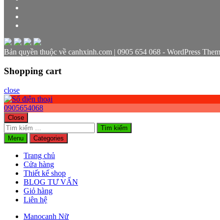
Bản quyền thuộc về canhxinh.com | 0905 654 068 - WordPress Them
Shopping cart
close
0905654068
Close
Tìm
kiếm
Menu
Categories
cho:
Trang chủ
Cửa hàng
Thiết kế shop
BLOG TƯ VẤN
Giỏ hàng
Liên hệ
Manocanh Nữ