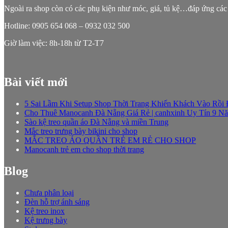
Ngoài ra shop còn có các phụ kiện như móc, giá, tủ kệ…đáp ứng các
Hotline: 0905 654 068 – 0932 032 500
Giờ làm việc: 8h-18h từ T2-T7
Bài viết mới
5 Sai Lầm Khi Setup Shop Thời Trang Khiến Khách Vào Rồi
Cho Thuê Manocanh Đà Nẵng Giá Rẻ | canhxinh Uy Tín 9 N
Sào kệ treo quần áo Đà Nẵng và miền Trung
Mắc treo trưng bày bikini cho shop
MẮC TREO ÁO QUẦN TRẺ EM RẺ CHO SHOP
Manocanh trẻ em cho shop thời trang
Blog
Chưa phân loại
Đèn hỗ trợ ánh sáng
Kệ treo inox
Kệ trưng bày