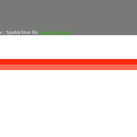
e : SparkleStore By
Sparkle Themes