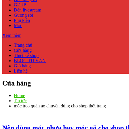
Giá kệ
Đèn livestream
Gương soi
Phụ kiện
Móc
Xem thêm
Trang chủ
Cửa hàng
Thiết kế shop
BLOG TƯ VẤN
Giỏ hàng
Liên hệ
Cửa hàng
Home
Tin tức
móc treo quần áo chuyên dùng cho shop thời trang
Nên dùng móc nhựa hay móc gỗ cho shop t