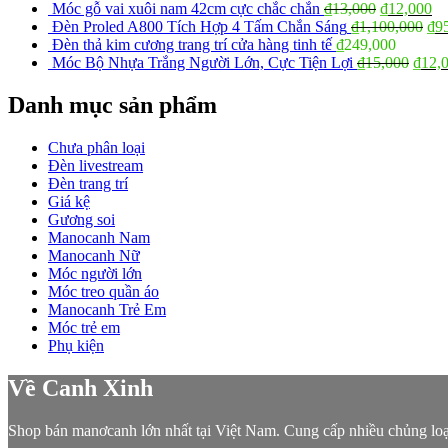
Móc gỗ vai xuôi nam 42cm cực chắc chắn
₫
13,000
₫
12,000
Đèn Proled A800 Tích Hợp 4 Tấm Chắn Sáng
₫
1,100,000
₫
9
Đèn thả kim cương trang trí cửa hàng tinh tế
₫
249,000
Móc Bộ Nhựa Trắng Người Lớn, Cực Tiện Lợi
₫
15,000
₫
12,
Danh mục sản phẩm
Chưa phân loại
Đèn livestream
Đèn trang trí
Giá kệ
Gương soi
Manocanh Nam
Manocanh Nữ
Móc người lớn
Móc treo quần áo
Manocanh Trẻ Em
Móc trẻ em
Phụ kiện
Về Canh Xinh
Shop bán manơcanh lớn nhất tại Việt Nam. Cung cấp nhiều chủng lo