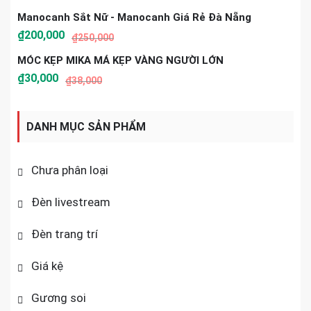
Manocanh Sắt Nữ - Manocanh Giá Rẻ Đà Nẵng
₫
200,000
₫
250,000
MÓC KẸP MIKA MÁ KẸP VÀNG NGƯỜI LỚN
₫
30,000
₫
38,000
DANH MỤC SẢN PHẨM
Chưa phân loại
Đèn livestream
Đèn trang trí
Giá kệ
Gương soi