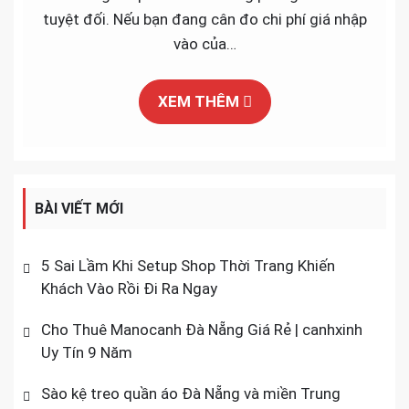
CHO
tuyệt đối. Nếu bạn đang cân đo chi phí giá nhập
SHOP
vào của…
TRẺ
EM
XEM THÊM
DƯỚI
10.0
ĐỒN
BÀI VIẾT MỚI
5 Sai Lầm Khi Setup Shop Thời Trang Khiến
Khách Vào Rồi Đi Ra Ngay
Cho Thuê Manocanh Đà Nẵng Giá Rẻ | canhxinh
Uy Tín 9 Năm
Sào kệ treo quần áo Đà Nẵng và miền Trung