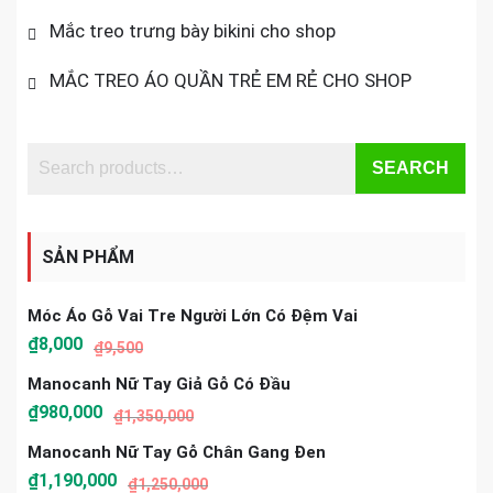
Mắc treo trưng bày bikini cho shop
MẮC TREO ÁO QUẦN TRẺ EM RẺ CHO SHOP
SEARCH
SẢN PHẨM
Móc Áo Gỗ Vai Tre Người Lớn Có Đệm Vai
₫
8,000
₫
9,500
Manocanh Nữ Tay Giả Gỗ Có Đầu
₫
980,000
₫
1,350,000
Manocanh Nữ Tay Gỗ Chân Gang Đen
₫
1,190,000
₫
1,250,000