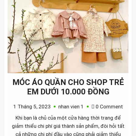
MÓC ÁO QUẦN CHO SHOP TRẺ
EM DƯỚI 10.000 ĐỒNG
on
1 Tháng 5, 2023
nhan vien 1
0 Comment
MÓC
Khi bạn là chủ của một cửa hàng thời trang để
ÁO
giảm thiểu chi phí giá thành sản phẩm, đòi hỏi tất
QUẦ
cả những chi phí đầu vào cũng phải giảm thiểu