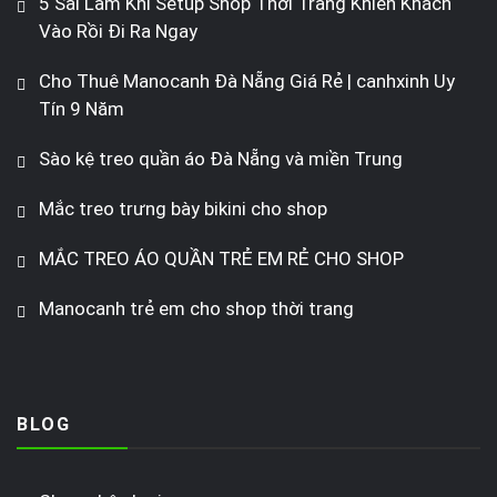
5 Sai Lầm Khi Setup Shop Thời Trang Khiến Khách
Vào Rồi Đi Ra Ngay
Cho Thuê Manocanh Đà Nẵng Giá Rẻ | canhxinh Uy
Tín 9 Năm
Sào kệ treo quần áo Đà Nẵng và miền Trung
Mắc treo trưng bày bikini cho shop
MẮC TREO ÁO QUẦN TRẺ EM RẺ CHO SHOP
Manocanh trẻ em cho shop thời trang
BLOG