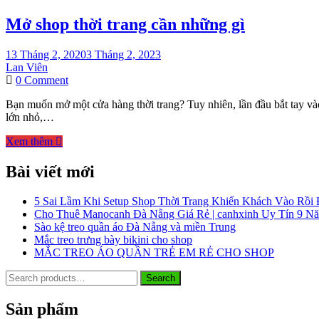
Mở shop thời trang cần những gì
13 Tháng 2, 2020
3 Tháng 2, 2023
Lan Viên
on
0 Comment
Mở
Bạn muốn mở một cửa hàng thời trang? Tuy nhiên, lần đầu bắt tay và
shop
lớn nhỏ,…
thời
trang
Xem thêm
cần
những
Bài viết mới
gì
5 Sai Lầm Khi Setup Shop Thời Trang Khiến Khách Vào Rồi
Cho Thuê Manocanh Đà Nẵng Giá Rẻ | canhxinh Uy Tín 9 N
Sào kệ treo quần áo Đà Nẵng và miền Trung
Mắc treo trưng bày bikini cho shop
MẮC TREO ÁO QUẦN TRẺ EM RẺ CHO SHOP
Search
Search
for:
Sản phẩm