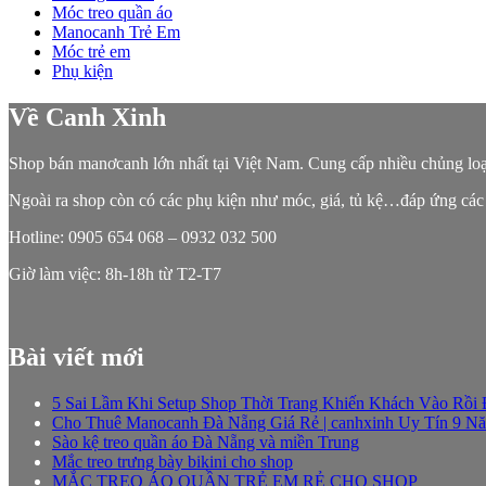
Móc treo quần áo
Manocanh Trẻ Em
Móc trẻ em
Phụ kiện
Về Canh Xinh
Shop bán manơcanh lớn nhất tại Việt Nam. Cung cấp nhiều chủng lo
Ngoài ra shop còn có các phụ kiện như móc, giá, tủ kệ…đáp ứng các
Hotline: 0905 654 068 – 0932 032 500
Giờ làm việc: 8h-18h từ T2-T7
Bài viết mới
5 Sai Lầm Khi Setup Shop Thời Trang Khiến Khách Vào Rồi
Cho Thuê Manocanh Đà Nẵng Giá Rẻ | canhxinh Uy Tín 9 N
Sào kệ treo quần áo Đà Nẵng và miền Trung
Mắc treo trưng bày bikini cho shop
MẮC TREO ÁO QUẦN TRẺ EM RẺ CHO SHOP