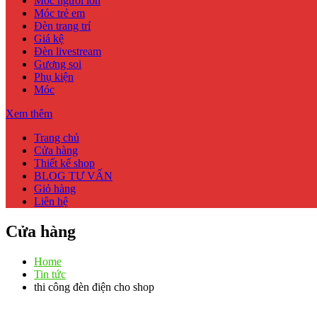
Móc người lớn
Móc trẻ em
Đèn trang trí
Giá kệ
Đèn livestream
Gương soi
Phụ kiện
Móc
Xem thêm
Trang chủ
Cửa hàng
Thiết kế shop
BLOG TƯ VẤN
Giỏ hàng
Liên hệ
Cửa hàng
Home
Tin tức
thi công đèn điện cho shop