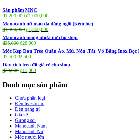
Sản phẩm MNC
₫
1,200,000
₫
1,000,000
Manocanh nữ màu da dáng ngồi (Kèm tóc)
₫
1,900,000
₫
1,800,000
Manocanh máng nhựa nữ cho shop
₫
35,000
₫
28,000
Móc Kẹp Đơn Treo Quần Áo, Mũ, Nón ,Tất, Vớ Bằng Inox Bọ
₫
3,500
₫
2,500
Dây xích treo đồ giá rẻ cho shop
₫
20,000
₫
15,000
Danh mục sản phẩm
Chưa phân loại
Đèn livestream
Đèn trang trí
Giá kệ
Gương soi
Manocanh Nam
Manocanh Nữ
Móc người lớn