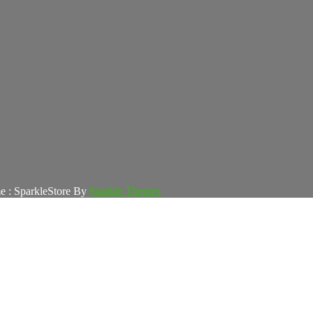
e : SparkleStore By
Sparkle Themes