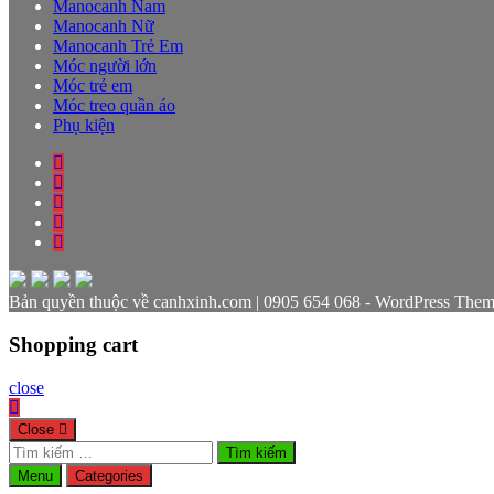
Manocanh Nam
Manocanh Nữ
Manocanh Trẻ Em
Móc người lớn
Móc trẻ em
Móc treo quần áo
Phụ kiện
Bản quyền thuộc về canhxinh.com | 0905 654 068 - WordPress Them
Shopping cart
close
Close
Tìm
kiếm
Menu
Categories
cho: