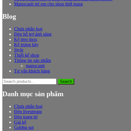
Manocanh trẻ em cho shop thời trang
Blog
Chưa phân loại
Đèn hỗ trợ ánh sáng
Kệ treo inox
Kệ trưng bày
Style
Thiết kế shop
Thông tin sản phẩm
manocanh
Tư vấn khách hàng
Search
Search
for:
Danh mục sản phẩm
Chưa phân loại
Đèn livestream
Đèn trang trí
Giá kệ
Gương soi