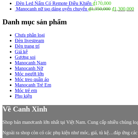
Đèn Led Nấm Có Remote Điều Khiển
₫
170,000
Manocanh nữ tạo dáng uyển chuyển
₫
1,350,000
₫
1,300,000
Danh mục sản phẩm
Chưa phân loại
Đèn livestream
Đèn trang trí
Giá kệ
Gương soi
Manocanh Nam
Manocanh Nữ
Móc người lớn
Móc treo quần áo
Manocanh Trẻ Em
Móc trẻ em
Phụ kiện
Về Canh Xinh
Shop bán manơcanh lớn nhất tại Việt Nam. Cung cấp nhiều chủng lo
Ngoài ra shop còn có các phụ kiện như móc, giá, tủ kệ…đáp ứng các