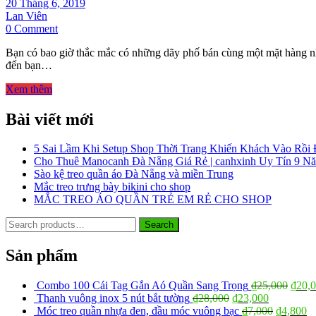
20 Tháng 6, 2019
Lan Viên
on
0 Comment
Gần
Bạn có bao giờ thắc mắc có những dãy phố bán cùng một mặt hàng nh
mực
đến bạn…
thì
đen,
Xem thêm
gần
đèn
Bài viết mới
thì
đỏ
5 Sai Lầm Khi Setup Shop Thời Trang Khiến Khách Vào Rồi
Cho Thuê Manocanh Đà Nẵng Giá Rẻ | canhxinh Uy Tín 9 N
Sào kệ treo quần áo Đà Nẵng và miền Trung
Mắc treo trưng bày bikini cho shop
MẮC TREO ÁO QUẦN TRẺ EM RẺ CHO SHOP
Search
Search
for:
Sản phẩm
Combo 100 Cái Tag Gắn Aó Quần Sang Trọng
₫
25,000
₫
20,
Thanh vuông inox 5 nút bắt tường
₫
28,000
₫
23,000
Móc treo quần nhựa đen, đầu móc vuông bạc
₫
7,000
₫
4,800