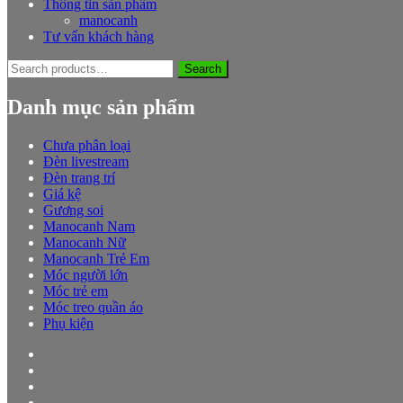
Thông tin sản phẩm
manocanh
Tư vấn khách hàng
Search
Search
for:
Danh mục sản phẩm
Chưa phân loại
Đèn livestream
Đèn trang trí
Giá kệ
Gương soi
Manocanh Nam
Manocanh Nữ
Manocanh Trẻ Em
Móc người lớn
Móc trẻ em
Móc treo quần áo
Phụ kiện