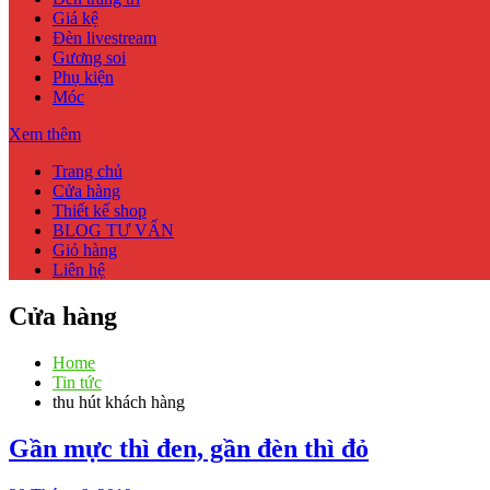
Giá kệ
Đèn livestream
Gương soi
Phụ kiện
Móc
Xem thêm
Trang chủ
Cửa hàng
Thiết kế shop
BLOG TƯ VẤN
Giỏ hàng
Liên hệ
Cửa hàng
Home
Tin tức
thu hút khách hàng
Gần mực thì đen, gần đèn thì đỏ