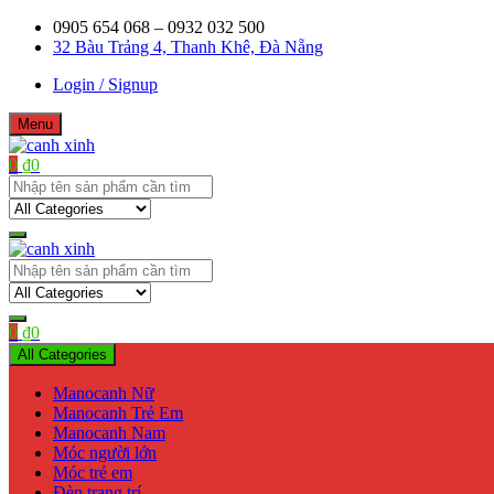
Skip
0905 654 068 – 0932 032 500
to
32 Bàu Trảng 4, Thanh Khê, Đà Nẵng
content
Login / Signup
Menu
0
₫
0
Shop bán manơcanh, phụ kiện mở shop
canh xinh
Shop bán manơcanh, phụ kiện mở shop
canh xinh
0
₫
0
All Categories
Manocanh Nữ
Manocanh Trẻ Em
Manocanh Nam
Móc người lớn
Móc trẻ em
Đèn trang trí