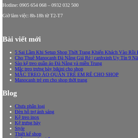
Hotline: 0905 654 068 – 0932 032 500
Giờ làm việc: 8h-18h từ T2-T7
Bài viết mới
5 Sai Lầm Khi Setup Shop Thời Trang Khiến Khách Vào Rồi
Cho Thuê Manocanh Đà Nẵng Giá Rẻ | canhxinh Uy Tín 9 N
Sào kệ treo quần áo Đà Nẵng và miền Trung
Mắc treo trưng bày bikini cho shop
MẮC TREO ÁO QUẦN TRẺ EM RẺ CHO SHOP
Manocanh trẻ em cho shop thời trang
Blog
Chưa phân loại
Đèn hỗ trợ ánh sáng
Kệ treo inox
Kệ trưng bày
Style
Thiết kế shop