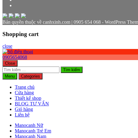
Bản quyền thuộc về canhxinh.com | 0905 654 068 - WordPress Them
Shopping cart
close
0905654068
Close
Tìm
kiếm
Menu
Categories
cho:
Trang chủ
Cửa hàng
Thiết kế shop
BLOG TƯ VẤN
Giỏ hàng
Liên hệ
Manocanh Nữ
Manocanh Trẻ Em
Manocanh Nam