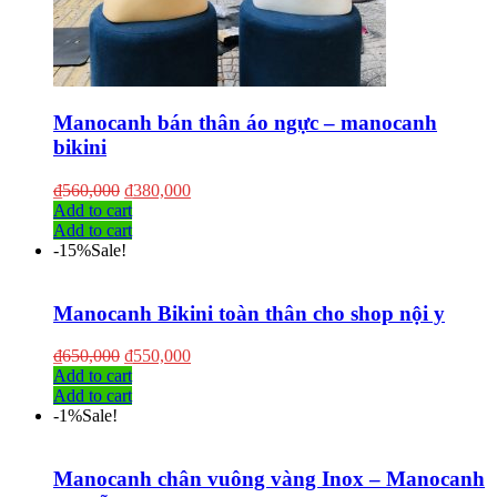
Manocanh bán thân áo ngực – manocanh
bikini
₫
560,000
₫
380,000
Add to cart
Add to cart
-15%
Sale!
Manocanh Bikini toàn thân cho shop nội y
₫
650,000
₫
550,000
Add to cart
Add to cart
-1%
Sale!
Manocanh chân vuông vàng Inox – Manocanh