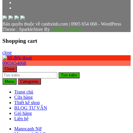
Bản quyền thuộc về canhxinh.com | 0905 654 068 - WordPress
Theme : SparkleStore By
Sparkle Themes
Shopping cart
close
0905654068
Close
Tìm
kiếm
Menu
Categories
cho:
Trang chủ
Cửa hàng
Thiết kế shop
BLOG TƯ VẤN
Giỏ hàng
Liên hệ
Manocanh Nữ