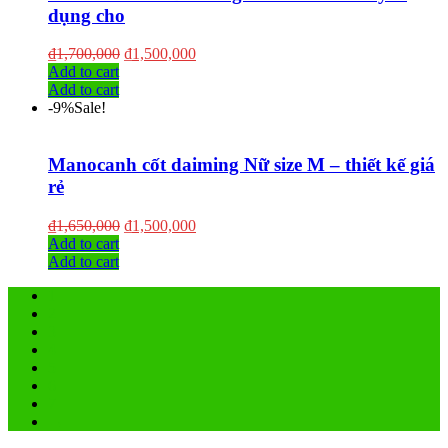
dụng cho
₫
1,700,000
₫
1,500,000
Add to cart
Add to cart
-9%
Sale!
Manocanh cốt daiming Nữ size M – thiết kế giá
rẻ
₫
1,650,000
₫
1,500,000
Add to cart
Add to cart
1
2
3
4
5
6
7
→