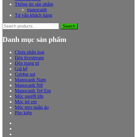
Thông tin sản phẩm
manocanh
Tư vấn khách hàng
Search
Search
for:
Danh mục sản phẩm
Chưa phân loại
Đèn livestream
Đèn trang trí
Giá kệ
Gương soi
Manocanh Nam
Manocanh Nữ
Manocanh Trẻ Em
Móc người lớn
Móc trẻ em
Móc treo quần áo
Phụ kiện