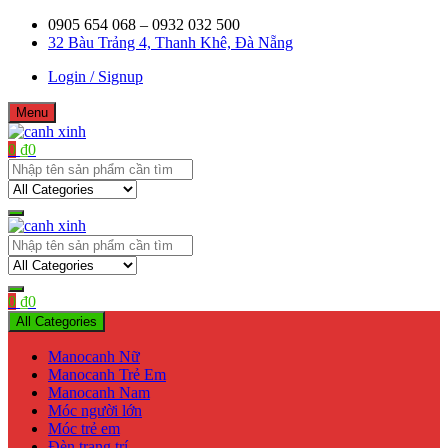
Skip
0905 654 068 – 0932 032 500
to
32 Bàu Trảng 4, Thanh Khê, Đà Nẵng
content
Login / Signup
Menu
0
₫
0
Shop bán manơcanh, phụ kiện mở shop
canh xinh
Shop bán manơcanh, phụ kiện mở shop
canh xinh
0
₫
0
All Categories
Manocanh Nữ
Manocanh Trẻ Em
Manocanh Nam
Móc người lớn
Móc trẻ em
Đèn trang trí