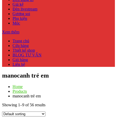
Giá kệ
Đèn livestream
Gương soi
Phụ kiện
Móc
Xem thêm
Trang chủ
Cửa hàng
Thiết kế shop
BLOG TƯ VẤN
Giỏ hàng
Liên hệ
manocanh trẻ em
Home
Products
manocanh trẻ em
Showing 1–9 of 56 results