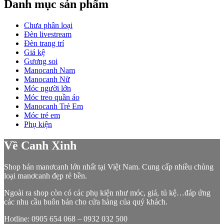
Danh mục sản phẩm
Chưa phân loại
Đèn livestream
Đèn trang trí
Giá kệ
Gương soi
Manocanh Nam
Manocanh Nữ
Móc người lớn
Móc treo quần áo
Manocanh Trẻ Em
Móc trẻ em
Phụ kiện
Về Canh Xinh
Shop bán manơcanh lớn nhất tại Việt Nam. Cung cấp nhiều chủng
loại manơcanh đẹp rẻ bền.
Ngoài ra shop còn có các phụ kiện như móc, giá, tủ kệ…đáp ứng
các nhu cầu buôn bán cho cửa hàng của quý khách.
Hotline: 0905 654 068 – 0932 032 500