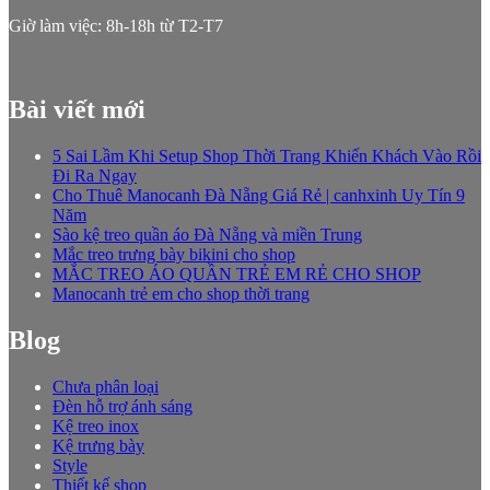
Giờ làm việc: 8h-18h từ T2-T7
Bài viết mới
5 Sai Lầm Khi Setup Shop Thời Trang Khiến Khách Vào Rồi
Đi Ra Ngay
Cho Thuê Manocanh Đà Nẵng Giá Rẻ | canhxinh Uy Tín 9
Năm
Sào kệ treo quần áo Đà Nẵng và miền Trung
Mắc treo trưng bày bikini cho shop
MẮC TREO ÁO QUẦN TRẺ EM RẺ CHO SHOP
Manocanh trẻ em cho shop thời trang
Blog
Chưa phân loại
Đèn hỗ trợ ánh sáng
Kệ treo inox
Kệ trưng bày
Style
Thiết kế shop