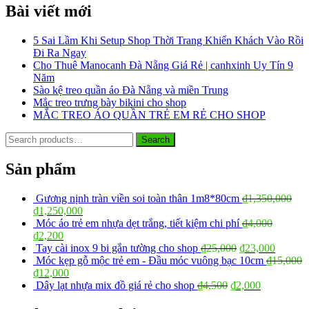
Bài viết mới
5 Sai Lầm Khi Setup Shop Thời Trang Khiến Khách Vào Rồi
Đi Ra Ngay
Cho Thuê Manocanh Đà Nẵng Giá Rẻ | canhxinh Uy Tín 9
Năm
Sào kệ treo quần áo Đà Nẵng và miền Trung
Mắc treo trưng bày bikini cho shop
MẮC TREO ÁO QUẦN TRẺ EM RẺ CHO SHOP
Search
Search
for:
Sản phẩm
Gương nịnh tràn viền soi toàn thân 1m8*80cm
₫
1,350,000
₫
1,250,000
Móc áo trẻ em nhựa dẹt trắng, tiết kiệm chi phí
₫
4,000
₫
2,200
Tay cài inox 9 bi gắn tường cho shop
₫
25,000
₫
23,000
Móc kẹp gỗ mộc trẻ em - Đầu móc vuông bạc 10cm
₫
15,000
₫
12,000
Dây lạt nhựa mix đồ giá rẻ cho shop
₫
4,500
₫
2,000