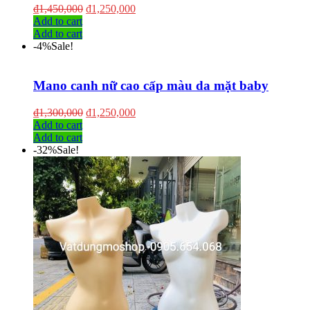
₫
1,450,000
₫
1,250,000
Add to cart
Add to cart
-4%
Sale!
Mano canh nữ cao cấp màu da mặt baby
₫
1,300,000
₫
1,250,000
Add to cart
Add to cart
-32%
Sale!