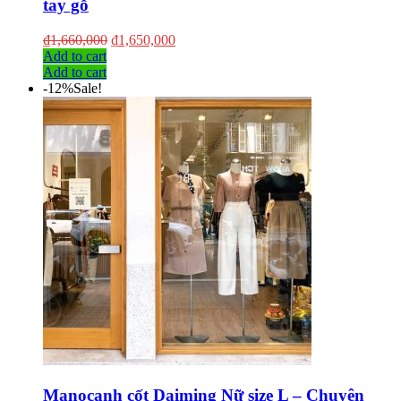
tay gỗ
₫
1,660,000
₫
1,650,000
Add to cart
Add to cart
-12%
Sale!
Manocanh cốt Daiming Nữ size L – Chuyên