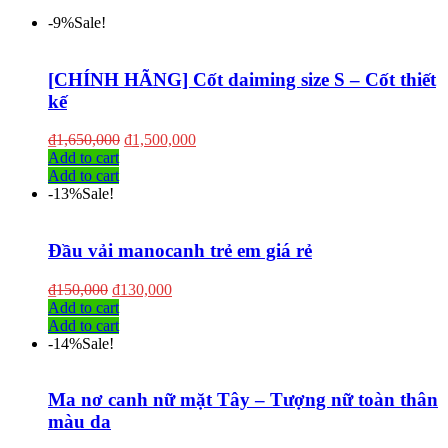
-9%
Sale!
[CHÍNH HÃNG] Cốt daiming size S – Cốt thiết
kế
₫
1,650,000
₫
1,500,000
Add to cart
Add to cart
-13%
Sale!
Đầu vải manocanh trẻ em giá rẻ
₫
150,000
₫
130,000
Add to cart
Add to cart
-14%
Sale!
Ma nơ canh nữ mặt Tây – Tượng nữ toàn thân
màu da