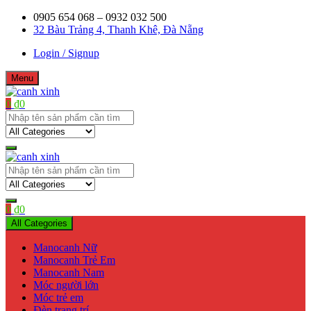
Skip
0905 654 068 – 0932 032 500
to
32 Bàu Trảng 4, Thanh Khê, Đà Nẵng
content
Login / Signup
Menu
0
₫
0
Shop bán manơcanh, phụ kiện mở shop
canh xinh
Shop bán manơcanh, phụ kiện mở shop
canh xinh
0
₫
0
All Categories
Manocanh Nữ
Manocanh Trẻ Em
Manocanh Nam
Móc người lớn
Móc trẻ em
Đèn trang trí