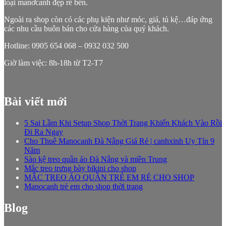
loại manơcanh đẹp rẻ bền.
Ngoài ra shop còn có các phụ kiện như móc, giá, tủ kệ…đáp ứng
các nhu cầu buôn bán cho cửa hàng của quý khách.
Hotline: 0905 654 068 – 0932 032 500
Giờ làm việc: 8h-18h từ T2-T7
Bài viết mới
5 Sai Lầm Khi Setup Shop Thời Trang Khiến Khách Vào Rồi
Đi Ra Ngay
Cho Thuê Manocanh Đà Nẵng Giá Rẻ | canhxinh Uy Tín 9
Năm
Sào kệ treo quần áo Đà Nẵng và miền Trung
Mắc treo trưng bày bikini cho shop
MẮC TREO ÁO QUẦN TRẺ EM RẺ CHO SHOP
Manocanh trẻ em cho shop thời trang
Blog