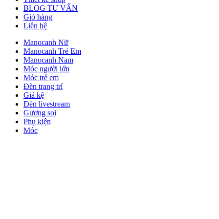
BLOG TƯ VẤN
Giỏ hàng
Liên hệ
Manocanh Nữ
Manocanh Trẻ Em
Manocanh Nam
Móc người lớn
Móc trẻ em
Đèn trang trí
Giá kệ
Đèn livestream
Gương soi
Phụ kiện
Móc