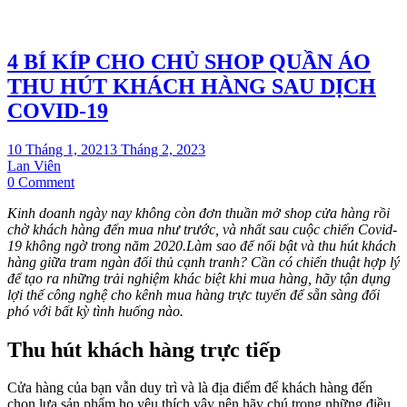
4 BÍ KÍP CHO CHỦ SHOP QUẦN ÁO
THU HÚT KHÁCH HÀNG SAU DỊCH
COVID-19
10 Tháng 1, 2021
3 Tháng 2, 2023
Lan Viên
on
0 Comment
4
Kinh doanh ngày nay không còn đơn thuần mở shop cửa hàng rồi
BÍ
chờ khách hàng đến mua như trước, và nhất sau cuộc chiến Covid-
KÍP
19 không ngờ trong năm 2020.Làm sao để nổi bật và thu hút khách
CHO
hàng giữa tram ngàn đối thủ cạnh tranh? Cần có chiến thuật hợp lý
CHỦ
để tạo ra những trải nghiệm khác biệt khi mua hàng, hãy tận dụng
SHOP
lợi thế công nghệ cho kênh mua hàng trực tuyến để sẵn sàng đối
QUẦN
phó với bất kỳ tình huống nào.
ÁO
THU
HÚT
Thu hút khách hàng trực tiếp
KHÁCH
HÀNG
Cửa hàng của bạn vẫn duy trì và là địa điểm để khách hàng đến
SAU
chọn lựa sản phẩm họ yêu thích vậy nên hãy chú trọng những điều