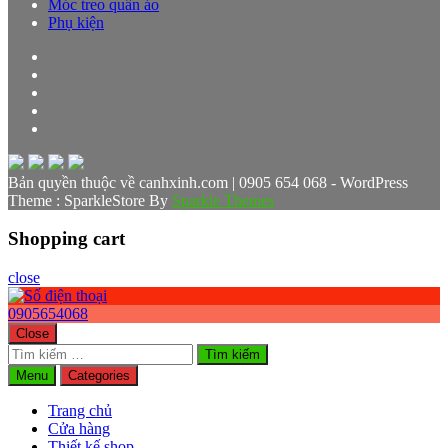
Móc treo quần áo
Phụ kiện
Bản quyền thuộc về canhxinh.com | 0905 654 068 - WordPress
Theme : SparkleStore By
Sparkle Themes
Shopping cart
close
0905654068
Close
Tìm
kiếm
Menu
Categories
cho:
Trang chủ
Cửa hàng
Thiết kế shop