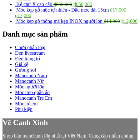
Kệ chữ X cao cấp
₫
850,000
₫
650,000
Móc kẹp gỗ mộc tự nhiên - Đầu móc dài 15cm
₫
17,000
₫
13,000
Móc kẹp gỗ thông má kẹp INOX người lớn
₫
14,000
₫
12,000
Danh mục sản phẩm
Chưa phân loại
Đèn livestream
Đèn trang trí
Giá kệ
Gương soi
Manocanh Nam
Manocanh Nữ
Móc người lớn
Móc treo quần áo
Manocanh Trẻ Em
Móc trẻ em
Phụ kiện
Về Canh Xinh
Shop bán manơcanh lớn nhất tại Việt Nam. Cung cấp nhiều chủng