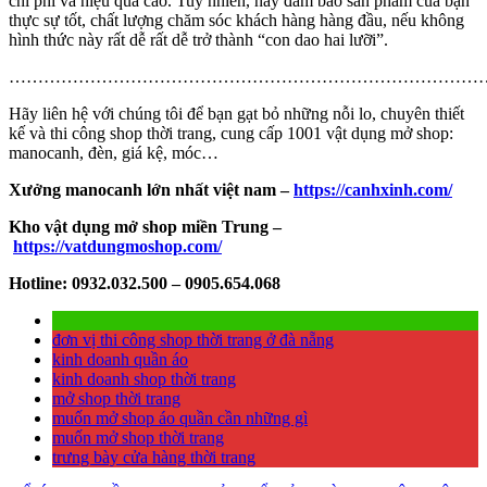
chi phí và hiệu quả cao. Tuy nhiên, hãy đảm bảo sản phẩm của bạn
thực sự tốt, chất lượng chăm sóc khách hàng hàng đầu, nếu không
hình thức này rất dễ rất dễ trở thành “con dao hai lưỡi”.
…………………………………………………………………………
Hãy liên hệ với chúng tôi để bạn gạt bỏ những nỗi lo, chuyên thiết
kế và thi công shop thời trang, cung cấp 1001 vật dụng mở shop:
manocanh, đèn, giá kệ, móc…
Xưởng manocanh lớn nhất việt nam –
https://canhxinh.com/
Kho vật dụng mở shop miền Trung –
https://vatdungmoshop.com/
Hotline: 0932.032.500 – 0905.654.068
đơn vị thi công shop thời trang ở đà nẵng
kinh doanh quần áo
kinh doanh shop thời trang
mở shop thời trang
muốn mở shop áo quần cần những gì
muốn mở shop thời trang
trưng bày cửa hàng thời trang