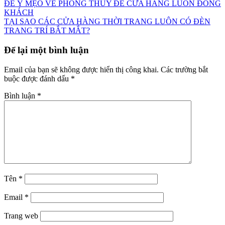
Điều
ĐỂ Ý MẸO VỀ PHONG THỦY ĐỂ CỬA HÀNG LUÔN ĐÔNG
KHÁCH
hướng
TẠI SAO CÁC CỬA HÀNG THỜI TRANG LUÔN CÓ ĐÈN
bài
TRANG TRÍ BẮT MẮT?
viết
Để lại một bình luận
Email của bạn sẽ không được hiển thị công khai.
Các trường bắt
buộc được đánh dấu
*
Bình luận
*
Tên
*
Email
*
Trang web