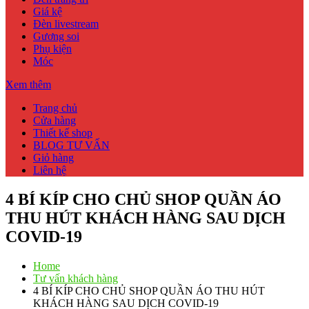
Giá kệ
Đèn livestream
Gương soi
Phụ kiện
Móc
Xem thêm
Trang chủ
Cửa hàng
Thiết kế shop
BLOG TƯ VẤN
Giỏ hàng
Liên hệ
4 BÍ KÍP CHO CHỦ SHOP QUẦN ÁO
THU HÚT KHÁCH HÀNG SAU DỊCH
COVID-19
Home
Tư vấn khách hàng
4 BÍ KÍP CHO CHỦ SHOP QUẦN ÁO THU HÚT
KHÁCH HÀNG SAU DỊCH COVID-19