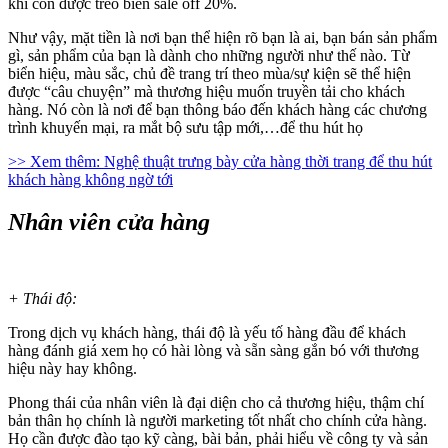
khi còn được treo biển sale off 20%.
Như vậy, mặt tiền là nơi bạn thể hiện rõ bạn là ai, bạn bán sản phẩm
gì, sản phẩm của bạn là dành cho những người như thế nào. Từ
biển hiệu, màu sắc, chủ đề trang trí theo mùa/sự kiện sẽ thể hiện
được “câu chuyện” mà thương hiệu muốn truyền tải cho khách
hàng. Nó còn là nơi để bạn thông báo đến khách hàng các chương
trình khuyến mại, ra mắt bộ sưu tập mới,…để thu hút họ
>> Xem thêm: Nghệ thuật trưng bày cửa hàng thời trang để thu hút
khách hàng không ngờ tới
Nhân viên cửa hàng
+ Thái độ:
Trong dịch vụ khách hàng, thái độ là yếu tố hàng đầu để khách
hàng đánh giá xem họ có hài lòng và sẵn sàng gắn bó với thương
hiệu này hay không.
Phong thái của nhân viên là đại diện cho cả thương hiệu, thậm chí
bản thân họ chính là người marketing tốt nhất cho chính cửa hàng.
Họ cần được đào tạo kỹ càng, bài bản, phải hiểu về công ty và sản