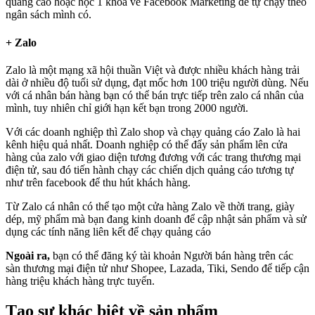
quảng cáo hoặc học 1 khóa về Facebook Marketing để tự chạy theo
ngân sách mình có.
+ Zalo
Zalo là một mạng xã hội thuần Việt và được nhiều khách hàng trải
dài ở nhiều độ tuổi sử dụng, đạt mốc hơn 100 triệu người dùng. Nếu
với cá nhân bán hàng bạn có thể bán trực tiếp trên zalo cá nhân của
mình, tuy nhiên chỉ giới hạn kết bạn trong 2000 người.
Với các doanh nghiệp thì Zalo shop và chạy quảng cáo Zalo là hai
kênh hiệu quả nhất. Doanh nghiệp có thể đẩy sản phẩm lên cửa
hàng của zalo với giao diện tương đương với các trang thương mại
điện tử, sau đó tiến hành chạy các chiến dịch quảng cáo tương tự
như trên facebook để thu hút khách hàng.
Từ Zalo cá nhân có thể tạo một cửa hàng Zalo về thời trang, giày
dép, mỹ phẩm mà bạn đang kinh doanh để cập nhật sản phẩm và sử
dụng các tính năng liên kết để chạy quảng cáo
Ngoài ra,
bạn có thể đăng ký tài khoản Người bán hàng trên các
sàn thương mại điện tử như Shopee, Lazada, Tiki, Sendo để tiếp cận
hàng triệu khách hàng trực tuyến.
Tạo sự khác biệt về sản phẩm