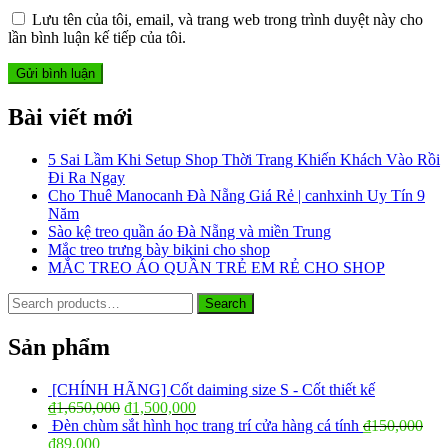
Lưu tên của tôi, email, và trang web trong trình duyệt này cho
lần bình luận kế tiếp của tôi.
Bài viết mới
5 Sai Lầm Khi Setup Shop Thời Trang Khiến Khách Vào Rồi
Đi Ra Ngay
Cho Thuê Manocanh Đà Nẵng Giá Rẻ | canhxinh Uy Tín 9
Năm
Sào kệ treo quần áo Đà Nẵng và miền Trung
Mắc treo trưng bày bikini cho shop
MẮC TREO ÁO QUẦN TRẺ EM RẺ CHO SHOP
Search
Search
for:
Sản phẩm
[CHÍNH HÃNG] Cốt daiming size S - Cốt thiết kế
₫
1,650,000
₫
1,500,000
Đèn chùm sắt hình học trang trí cửa hàng cá tính
₫
150,000
₫
89,000