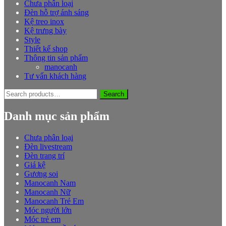
Chưa phân loại
Đèn hỗ trợ ánh sáng
Kệ treo inox
Kệ trưng bày
Style
Thiết kế shop
Thông tin sản phẩm
manocanh
Tư vấn khách hàng
Search
Search
for:
Danh mục sản phẩm
Chưa phân loại
Đèn livestream
Đèn trang trí
Giá kệ
Gương soi
Manocanh Nam
Manocanh Nữ
Manocanh Trẻ Em
Móc người lớn
Móc trẻ em