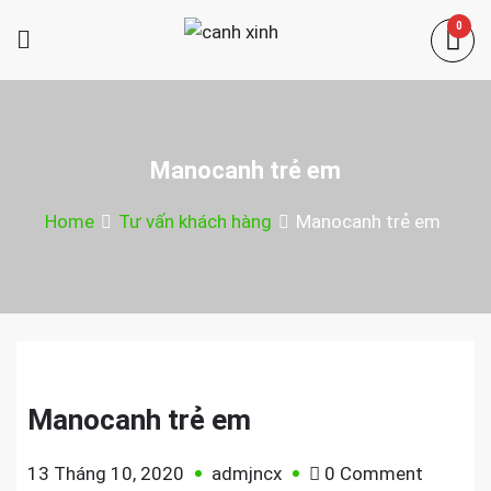
Skip
0
to
canh xinh
content
Shop bán manơcanh, phụ kiện mở
shop
Manocanh trẻ em
Home
Tư vấn khách hàng
Manocanh trẻ em
Manocanh trẻ em
on
13 Tháng 10, 2020
admjncx
0 Comment