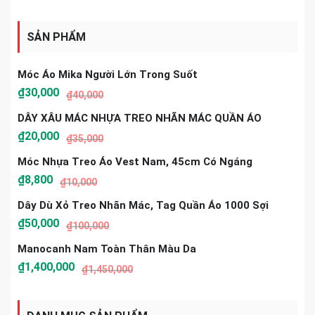
SẢN PHẨM
Móc Áo Mika Người Lớn Trong Suốt
₫
30,000
₫
40,000
DÂY XÂU MÁC NHỰA TREO NHÃN MÁC QUẦN ÁO
₫
20,000
₫
35,000
Móc Nhựa Treo Áo Vest Nam, 45cm Có Ngáng
₫
8,800
₫
10,000
Dây Dù Xỏ Treo Nhãn Mác, Tag Quần Áo 1000 Sợi
₫
50,000
₫
100,000
Manocanh Nam Toàn Thân Màu Da
₫
1,400,000
₫
1,450,000