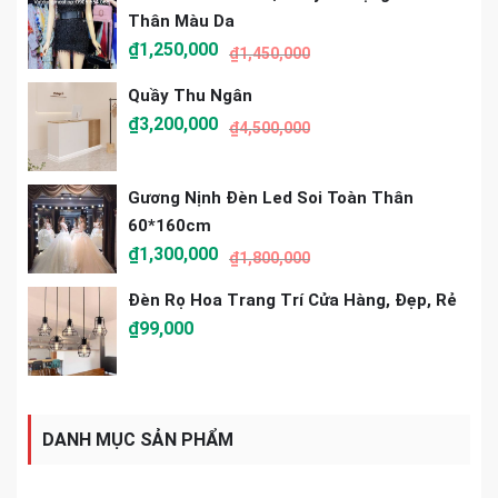
Thân Màu Da
₫
1,250,000
₫
1,450,000
Quầy Thu Ngân
₫
3,200,000
₫
4,500,000
Gương Nịnh Đèn Led Soi Toàn Thân
60*160cm
₫
1,300,000
₫
1,800,000
Đèn Rọ Hoa Trang Trí Cửa Hàng, Đẹp, Rẻ
₫
99,000
DANH MỤC SẢN PHẨM