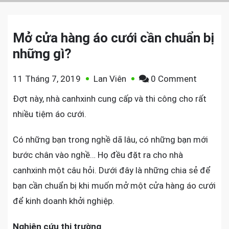
Mở cửa hàng áo cưới cần chuẩn bị
những gì?
on
11 Tháng 7, 2019
Lan Viên
0 Comment
Mở
Đợt này, nhà canhxinh cung cấp và thi công cho rất
cửa
nhiều tiệm áo cưới.
hàng
áo
Có những bạn trong nghề dã lâu, có những bạn mới
cưới
bước chân vào nghề… Họ đều đặt ra cho nhà
cần
canhxinh một câu hỏi. Dưới đây là những chia sẻ để
chuẩn
bạn cần chuẩn bị khi muốn mở một cửa hàng áo cưới
bị
để kinh doanh khởi nghiệp.
những
gì?
Nghiên cứu
thị trường