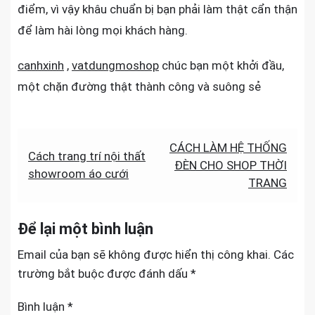
điểm, vì vậy khâu chuẩn bị bạn phải làm thật cẩn thận
để làm hài lòng mọi khách hàng.
canhxinh
,
vatdungmoshop
chúc bạn một khởi đầu,
một chặn đường thật thành công và suông sẻ
Điều
CÁCH LÀM HỆ THỐNG
Cách trang trí nội thất
ĐÈN CHO SHOP THỜI
hướng
showroom áo cưới
TRANG
bài
viết
Để lại một bình luận
Email của bạn sẽ không được hiển thị công khai.
Các
trường bắt buộc được đánh dấu
*
Bình luận
*