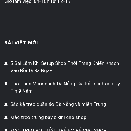
Giờ làm việc: 8h-18h từ T2-T7
BÀI VIẾT MỚI
5 Sai Lầm Khi Setup Shop Thời Trang Khiến Khách
Vào Rồi Đi Ra Ngay
Cho Thuê Manocanh Đà Nẵng Giá Rẻ | canhxinh Uy
Tín 9 Năm
Sào kệ treo quần áo Đà Nẵng và miền Trung
Mắc treo trưng bày bikini cho shop
MẮC TREO ÁO QUẦN TRẺ EM RẺ CHO SHOP