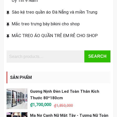
Uy Tín 9 Năm
Sào kệ treo quần áo Đà Nẵng và miền Trung
Mắc treo trưng bày bikini cho shop
MẮC TREO ÁO QUẦN TRẺ EM RẺ CHO SHOP
SEARCH
SẢN PHẨM
Gương Nịnh Đèn Led Toàn Thân Kích
Thước 80*180cm
₫
1,700,000
₫
1,850,000
Ma Nơ Canh Nữ Mặt Tây - Tượng Nữ Toàn