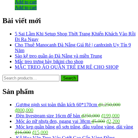
Add to cart
Add to cart
Bài viết mới
5 Sai Lầm Khi Setup Shop Thời Trang Khiến Khách Vào Rồi
Đi Ra Ngay
Cho Thuê Manocanh Đà Nẵng Giá Rẻ | canhxinh Uy Tín 9
Năm
Sào kệ treo quần áo Đà Nẵng và miền Trung
Mắc treo trưng bày bikini cho shop
MẮC TREO ÁO QUẦN TRẺ EM RẺ CHO SHOP
Search
Search
for:
Sản phẩm
Gương nịnh soi toàn thân kích 60*170cm
₫
1,250,000
₫
800,000
Đèn livestream size 16cm để bàn
₫
250,000
₫
199,000
Móc áo nữ nhựa đen, ngang vai 38cm
₫
5,000
₫
2,200
Móc kẹp quần bằng gỗ sơn trắng, đầu vuông vàng, dài vàng
₫
16,000
₫
15,000
Kệ Hoa Văn Treo Váy Cưới Cao Cấp Vàng Đồng