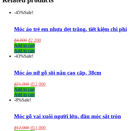
-45%
Sale!
Móc áo trẻ em nhựa dẹt trắng, tiết kiệm chi phí
₫
4,000
₫
2,200
Add to cart
Add to cart
-43%
Sale!
Móc áo nữ gỗ sồi nâu cao cấp, 38cm
₫
21,000
₫
12,000
Add to cart
Add to cart
-8%
Sale!
Móc gỗ vai xuôi người lớn, đầu móc sắt tròn
₫
12,000
₫
11,000