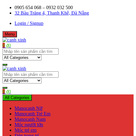
Skip
0905 654 068 – 0932 032 500
to
32 Bàu Trảng 4, Thanh Khê, Đà Nẵng
content
Login / Signup
Menu
0
₫
0
Shop bán manơcanh, phụ kiện mở shop
canh xinh
Shop bán manơcanh, phụ kiện mở shop
canh xinh
0
₫
0
All Categories
Manocanh Nữ
Manocanh Trẻ Em
Manocanh Nam
Móc người lớn
Móc trẻ em
Đèn trang trí