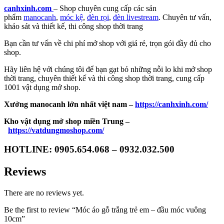
canhxinh.com
– Shop chuyên cung cấp các sản
phẩm
manocanh
,
móc kệ
,
đèn rọi
,
đèn livestream
. Chuyên tư vấn,
khảo sát và thiết kế, thi công shop thời trang
Bạn cần tư vấn về chi phí mở shop với giá rẻ, trọn gói đầy đủ cho
shop.
Hãy liên hệ với chúng tôi để bạn gạt bỏ những nỗi lo khi mở shop
thời trang, chuyên thiết kế và thi công shop thời trang, cung cấp
1001 vật dụng mở shop.
Xưởng manocanh lớn nhất việt nam –
https://canhxinh.com/
Kho vật dụng mở shop miền Trung –
https://vatdungmoshop.com/
HOTLINE: 0905.654.068 – 0932.032.500
Reviews
There are no reviews yet.
Be the first to review “Móc áo gỗ trắng trẻ em – đầu móc vuông
10cm”