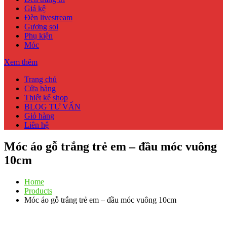
Giá kệ
Đèn livestream
Gương soi
Phụ kiện
Móc
Xem thêm
Trang chủ
Cửa hàng
Thiết kế shop
BLOG TƯ VẤN
Giỏ hàng
Liên hệ
Móc áo gỗ trắng trẻ em – đầu móc vuông
10cm
Home
Products
Móc áo gỗ trắng trẻ em – đầu móc vuông 10cm