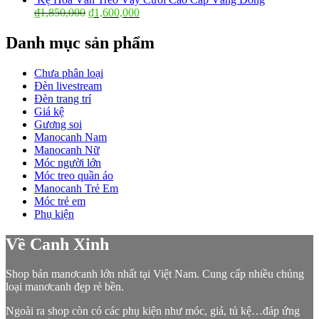
₫
1,850,000
₫
1,600,000
Danh mục sản phẩm
Chưa phân loại
Đèn livestream
Đèn trang trí
Giá kệ
Gương soi
Manocanh Nam
Manocanh Nữ
Móc người lớn
Móc treo quần áo
Manocanh Trẻ Em
Móc trẻ em
Phụ kiện
Về Canh Xinh
Shop bán manơcanh lớn nhất tại Việt Nam. Cung cấp nhiều chủng
loại manơcanh đẹp rẻ bền.
Ngoài ra shop còn có các phụ kiện như móc, giá, tủ kệ…đáp ứng