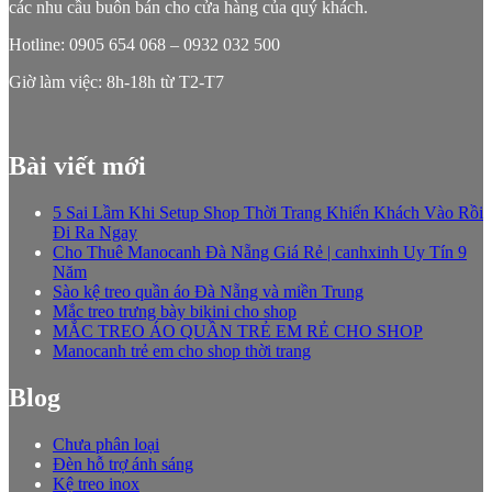
các nhu cầu buôn bán cho cửa hàng của quý khách.
Hotline: 0905 654 068 – 0932 032 500
Giờ làm việc: 8h-18h từ T2-T7
Bài viết mới
5 Sai Lầm Khi Setup Shop Thời Trang Khiến Khách Vào Rồi
Đi Ra Ngay
Cho Thuê Manocanh Đà Nẵng Giá Rẻ | canhxinh Uy Tín 9
Năm
Sào kệ treo quần áo Đà Nẵng và miền Trung
Mắc treo trưng bày bikini cho shop
MẮC TREO ÁO QUẦN TRẺ EM RẺ CHO SHOP
Manocanh trẻ em cho shop thời trang
Blog
Chưa phân loại
Đèn hỗ trợ ánh sáng
Kệ treo inox