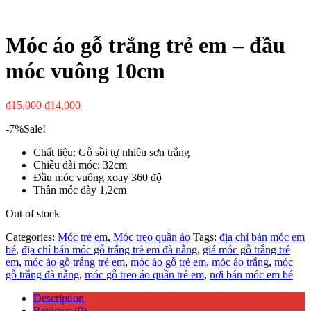
Móc áo gỗ trắng trẻ em – đầu
móc vuông 10cm
₫
15,000
₫
14,000
-7%
Sale!
Chất liệu: Gỗ sồi tự nhiên sơn trắng
Chiều dài móc: 32cm
Đầu móc vuông xoay 360 độ
Thân móc dày 1,2cm
Out of stock
Categories:
Móc trẻ em
,
Móc treo quần áo
Tags:
địa chỉ bán móc em
bé
,
địa chỉ bán móc gỗ trắng trẻ em đà nẵng
,
giá móc gỗ trắng trẻ
em
,
móc áo gỗ trắng trẻ em
,
móc áo gỗ trẻ em
,
móc áo trắng
,
móc
gỗ trắng đà nẵng
,
móc gỗ treo áo quần trẻ em
,
nơi bán móc em bé
Description
Reviews (0)