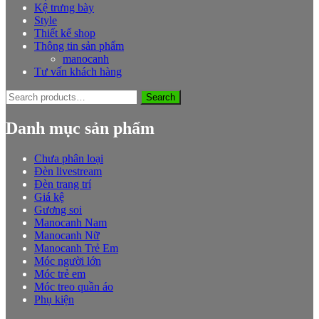
Kệ trưng bày
Style
Thiết kế shop
Thông tin sản phẩm
manocanh
Tư vấn khách hàng
Search
Search
for:
Danh mục sản phẩm
Chưa phân loại
Đèn livestream
Đèn trang trí
Giá kệ
Gương soi
Manocanh Nam
Manocanh Nữ
Manocanh Trẻ Em
Móc người lớn
Móc trẻ em
Móc treo quần áo
Phụ kiện