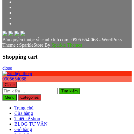
Bản quyền thuộc về canhxinh.com | 0905 654 068 - WordPress
Theme : SparkleStore By
Sparkle Themes
Shopping cart
close
0905654068
Close
Tìm
kiếm
Menu
Categories
cho:
Trang chủ
Cửa hàng
Thiết kế shop
BLOG TƯ VẤN
Giỏ hàng