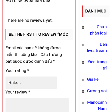
HOTLINE:0905.654.068
DANH MỤC
There are no reviews yet.
SẢN PHẨM
Chưa
phân loại
BE THE FIRST TO REVIEW “MÓC
Đèn
NHỰA GIẢ GỖ NGƯỜI LỚN, XINH
Email của bạn sẽ không được
livestream
hiển thị công khai.
Các trường
XẮN”
bắt buộc được đánh dấu
*
Đèn trang
trí
Your rating
*
Giá kệ
Gương soi
Your review
*
Manocanh
Nam