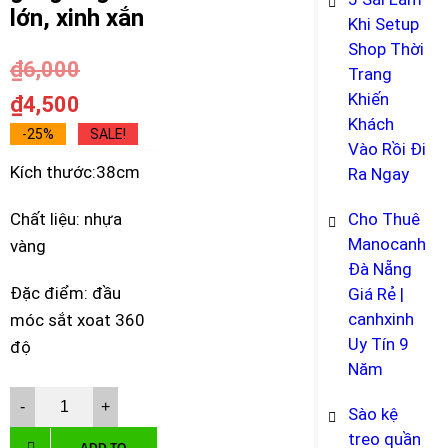
lớn, xinh xắn
Khi Setup
Shop Thời
₫
6,000
Trang
Khiến
₫
4,500
Khách
-25%
SALE!
Vào Rồi Đi
Kích thước:38cm
Ra Ngay
Cho Thuê
Chất liệu: nhựa
Manocanh
vàng
Đà Nẵng
Đặc điểm: đầu
Giá Rẻ |
canhxinh
móc sắt xoat 360
Uy Tín 9
độ
Năm
Móc
Sào kệ
nhựa
treo quần
ADD TO