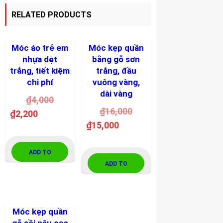
RELATED PRODUCTS
-45%
-6%
SALE!
SALE!
Móc áo trẻ em
Móc kẹp quần
nhựa dẹt
bằng gỗ sơn
trắng, tiết kiệm
trắng, đầu
chi phí
vuông vàng,
dài vàng
₫
4,000
₫
16,000
₫
2,200
₫
15,000
ADD TO
ADD TO
CART
CART
-20%
SALE!
Móc kẹp quần
gỗ sồi nâu cao