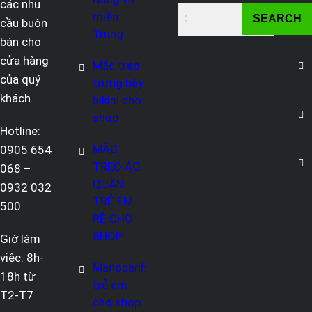
các nhu
miền
SEARCH
cầu buôn
Trung
bán cho
cửa hàng
Mắc treo
của quý
trưng bày
khách.
bikini cho
shop
Hotline:
MẮC
0905 654
TREO ÁO
068 –
QUẦN
0932 032
TRẺ EM
500
RẺ CHO
SHOP
Giờ làm
việc: 8h-
Manocanh
18h từ
trẻ em
T2-T7
cho shop