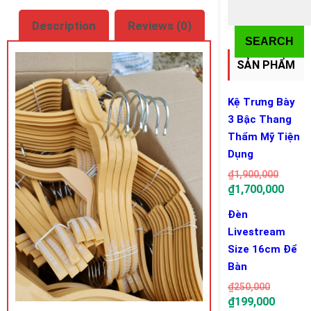
Description
Reviews (0)
SEARCH
SẢN PHẨM
Kệ Trưng Bày
3 Bậc Thang
Thẩm Mỹ Tiện
Dụng
₫
1,900,000
₫
1,700,000
Đèn
Livestream
Size 16cm Để
Bàn
₫
250,000
₫
199,000