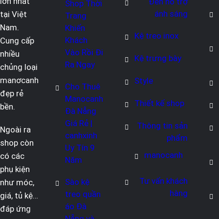
lớn nhất
Đèn hỗ trợ
Shop Thời
ánh sáng
tại Việt
Trang
Nam.
Khiến
Kệ treo inox
Khách
Cung cấp
Vào Rồi Đi
nhiều
Kệ trưng bày
Ra Ngay
chủng loại
manơcanh
Style
Cho Thuê
đẹp rẻ
Manocanh
Thiết kế shop
bền.
Đà Nẵng
Giá Rẻ |
Thông tin sản
Ngoài ra
canhxinh
phẩm
shop còn
Uy Tín 9
manocanh
có các
Năm
phụ kiện
Tư vấn khách
Sào kệ
như móc,
hàng
treo quần
giá, tủ kệ…
áo Đà
đáp ứng
Nẵng và