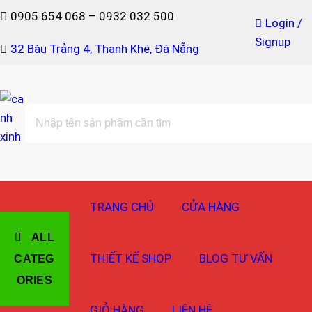
Skip
0905 654 068 – 0932 032 500
Login /
to
Signup
content
32 Bàu Trảng 4, Thanh Khê, Đà Nẵng
canh xinh
Shop bán manơcanh, phụ kiện mở shop
TRANG CHỦ
CỬA HÀNG
ALL
THIẾT KẾ SHOP
BLOG TƯ VẤN
CATEG
ORIES
GIỎ HÀNG
LIÊN HỆ