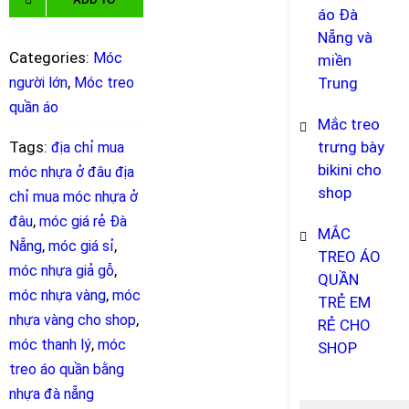
giả
áo Đà
gỗ
Nẵng và
CART
người
Categories:
Móc
miền
lớn,
,
người lớn
Móc treo
Trung
xinh
quần áo
Mắc treo
xắn
Tags:
trưng bày
địa chỉ mua
quantity
bikini cho
móc nhựa ở đâu địa
shop
chỉ mua móc nhựa ở
,
đâu
móc giá rẻ Đà
MẮC
,
,
Nẵng
móc giá sỉ
TREO ÁO
,
móc nhựa giả gỗ
QUẦN
,
móc nhựa vàng
móc
TRẺ EM
,
nhựa vàng cho shop
RẺ CHO
,
móc thanh lý
móc
SHOP
treo áo quần bằng
nhựa đà nẵng