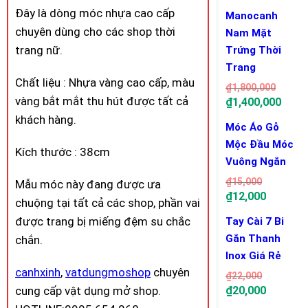
Đây là dòng móc nhựa cao cấp
Manocanh
chuyên dùng cho các shop thời
Nam Mặt
trang nữ.
Trứng Thời
Trang
Chất liệu : Nhựa vàng cao cấp, màu
₫
1,800,000
vàng bắt mắt thu hút được tất cả
₫
1,400,000
khách hàng.
Móc Áo Gỗ
Mộc Đầu Móc
Kích thước : 38cm
Vuông Ngắn
₫
15,000
Mẫu móc này đang được ưa
₫
12,000
chuộng tại tất cả các shop, phần vai
được trang bị miếng đệm su chắc
Tay Cài 7 Bi
Gắn Thanh
chắn.
Inox Giá Rẻ
canhxinh
,
vatdungmoshop
chuyên
₫
22,000
cung cấp vật dụng mở shop.
₫
20,000