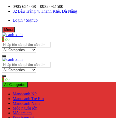
Skip
0905 654 068 – 0932 032 500
to
32 Bàu Trảng 4, Thanh Khê, Đà Nẵng
content
Login / Signup
Menu
0
₫
0
Shop bán manơcanh, phụ kiện mở shop
canh xinh
Shop bán manơcanh, phụ kiện mở shop
canh xinh
0
₫
0
All Categories
Manocanh Nữ
Manocanh Trẻ Em
Manocanh Nam
Móc người lớn
Móc trẻ em
Đèn trang trí