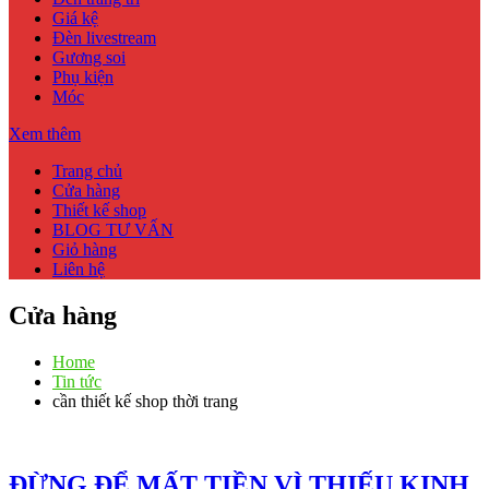
Giá kệ
Đèn livestream
Gương soi
Phụ kiện
Móc
Xem thêm
Trang chủ
Cửa hàng
Thiết kế shop
BLOG TƯ VẤN
Giỏ hàng
Liên hệ
Cửa hàng
Home
Tin tức
cần thiết kế shop thời trang
ĐỪNG ĐỂ MẤT TIỀN VÌ THIẾU KINH