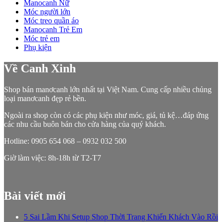
Manocanh Nữ
Móc người lớn
Móc treo quần áo
Manocanh Trẻ Em
Móc trẻ em
Phụ kiện
Về Canh Xinh
Shop bán manơcanh lớn nhất tại Việt Nam. Cung cấp nhiều chủng
loại manơcanh đẹp rẻ bền.
Ngoài ra shop còn có các phụ kiện như móc, giá, tủ kệ…đáp ứng
các nhu cầu buôn bán cho cửa hàng của quý khách.
Hotline: 0905 654 068 – 0932 032 500
Giờ làm việc: 8h-18h từ T2-T7
Bài viết mới
5 Sai Lầm Khi Setup Shop Thời Trang Khiến Khách Vào Rồi