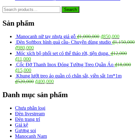
Search
Search
for:
Sản phẩm
Manocanh nữ tay nhựa giả gỗ
₫
1,000,000
₫
850,000
Đèn Softbox hình quả cầu- Chuyên dùng studio
₫
1,150,000
₫
980,000
Móc xích bộ phối set có thể tháo rời, tiện dụng.
₫
12,000
₫
11,000
Cốc Đỡ Thanh Inox Đóng Tường Treo Quần Áo
₫
18,000
₫
15,000
Khung lưới treo áo quần có chân sắt, viền sắt 1m*1m
₫
520,000
₫
400,000
Danh mục sản phẩm
Chưa phân loại
Đèn livestream
Đèn trang trí
Giá kệ
Gương soi
Manocanh Nam