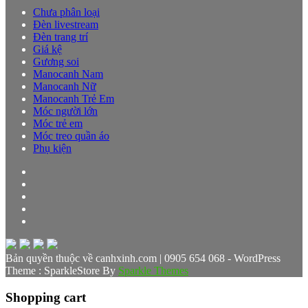
Chưa phân loại
Đèn livestream
Đèn trang trí
Giá kệ
Gương soi
Manocanh Nam
Manocanh Nữ
Manocanh Trẻ Em
Móc người lớn
Móc trẻ em
Móc treo quần áo
Phụ kiện
Bản quyền thuộc về canhxinh.com | 0905 654 068 - WordPress
Theme : SparkleStore By
Sparkle Themes
Shopping cart