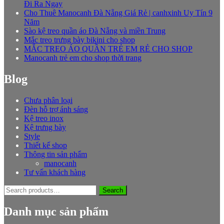
Đi Ra Ngay
Cho Thuê Manocanh Đà Nẵng Giá Rẻ | canhxinh Uy Tín 9
Năm
Sào kệ treo quần áo Đà Nẵng và miền Trung
Mắc treo trưng bày bikini cho shop
MẮC TREO ÁO QUẦN TRẺ EM RẺ CHO SHOP
Manocanh trẻ em cho shop thời trang
Blog
Chưa phân loại
Đèn hỗ trợ ánh sáng
Kệ treo inox
Kệ trưng bày
Style
Thiết kế shop
Thông tin sản phẩm
manocanh
Tư vấn khách hàng
Search
Search
for:
Danh mục sản phẩm