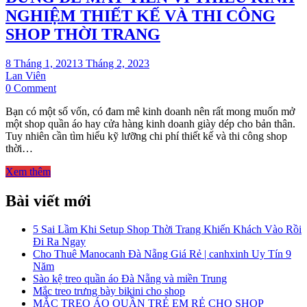
NGHIỆM THIẾT KẾ VÀ THI CÔNG
SHOP THỜI TRANG
8 Tháng 1, 2021
3 Tháng 2, 2023
Lan Viên
on
0 Comment
ĐỪNG
Bạn có một số vốn, có đam mê kinh doanh nên rất mong muốn mở
ĐỂ
một shop quần áo hay cửa hàng kinh doanh giày dép cho bản thân.
MẤT
Tuy nhiên cần tìm hiểu kỹ lưỡng chi phí thiết kế và thi công shop
TIỀN
thời…
VÌ
THIẾU
Xem thêm
KINH
NGHIỆM
Bài viết mới
THIẾT
KẾ
VÀ
5 Sai Lầm Khi Setup Shop Thời Trang Khiến Khách Vào Rồi
THI
Đi Ra Ngay
CÔNG
Cho Thuê Manocanh Đà Nẵng Giá Rẻ | canhxinh Uy Tín 9
SHOP
Năm
THỜI
Sào kệ treo quần áo Đà Nẵng và miền Trung
TRANG
Mắc treo trưng bày bikini cho shop
MẮC TREO ÁO QUẦN TRẺ EM RẺ CHO SHOP