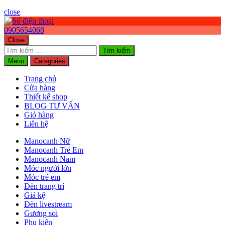
close
0905654068
Close
Tìm
kiếm
Menu
Categories
cho:
Trang chủ
Cửa hàng
Thiết kế shop
BLOG TƯ VẤN
Giỏ hàng
Liên hệ
Manocanh Nữ
Manocanh Trẻ Em
Manocanh Nam
Móc người lớn
Móc trẻ em
Đèn trang trí
Giá kệ
Đèn livestream
Gương soi
Phụ kiện