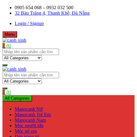
Skip
0905 654 068 – 0932 032 500
to
32 Bàu Trảng 4, Thanh Khê, Đà Nẵng
content
Login / Signup
Menu
0
₫
0
Shop bán manơcanh, phụ kiện mở shop
canh xinh
Shop bán manơcanh, phụ kiện mở shop
canh xinh
0
₫
0
All Categories
Manocanh Nữ
Manocanh Trẻ Em
Manocanh Nam
Móc người lớn
Móc trẻ em
Đèn trang trí