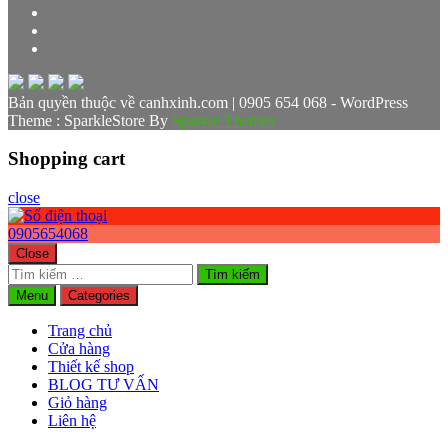
Bản quyền thuộc về canhxinh.com | 0905 654 068 - WordPress
Theme : SparkleStore By
Sparkle Themes
Shopping cart
close
0905654068
Close
Tìm
kiếm
Menu
Categories
cho:
Trang chủ
Cửa hàng
Thiết kế shop
BLOG TƯ VẤN
Giỏ hàng
Liên hệ