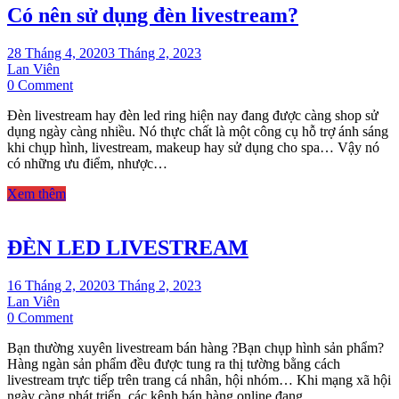
Có nên sử dụng đèn livestream?
ĐỒ
LUNG
LINH
28 Tháng 4, 2020
3 Tháng 2, 2023
KHI
Lan Viên
NHẬP
on
0 Comment
MÔN
Có
“LIVESTREAM”
Đèn livestream hay đèn led ring hiện nay đang được càng shop sử
nên
BÁN
dụng ngày càng nhiều. Nó thực chất là một công cụ hỗ trợ ánh sáng
sử
HÀNG
khi chụp hình, livestream, makeup hay sử dụng cho spa… Vậy nó
dụng
có những ưu điểm, nhược…
đèn
livestream?
Xem thêm
ĐÈN LED LIVESTREAM
16 Tháng 2, 2020
3 Tháng 2, 2023
Lan Viên
on
0 Comment
ĐÈN
Bạn thường xuyên livestream bán hàng ?Bạn chụp hình sản phẩm?
LED
Hàng ngàn sản phẩm đều được tung ra thị tường bằng cách
LIVESTREAM
livestream trực tiếp trên trang cá nhân, hội nhóm… Khi mạng xã hội
ngày càng phát triển, các kênh bán hàng online đang…