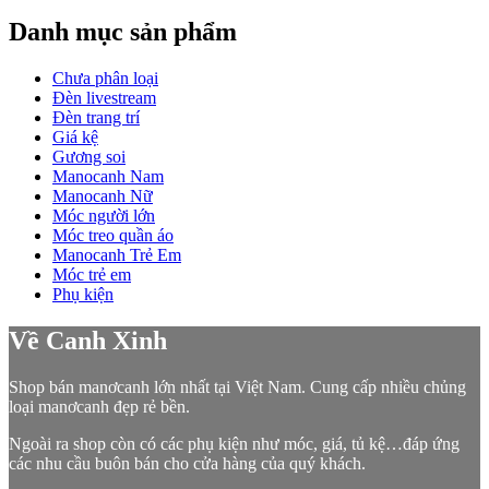
Danh mục sản phẩm
Chưa phân loại
Đèn livestream
Đèn trang trí
Giá kệ
Gương soi
Manocanh Nam
Manocanh Nữ
Móc người lớn
Móc treo quần áo
Manocanh Trẻ Em
Móc trẻ em
Phụ kiện
Về Canh Xinh
Shop bán manơcanh lớn nhất tại Việt Nam. Cung cấp nhiều chủng
loại manơcanh đẹp rẻ bền.
Ngoài ra shop còn có các phụ kiện như móc, giá, tủ kệ…đáp ứng
các nhu cầu buôn bán cho cửa hàng của quý khách.