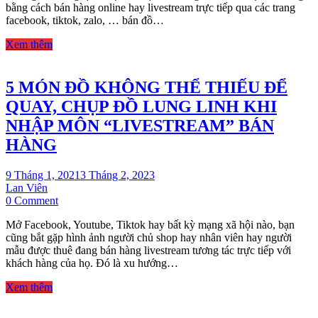
bằng cách bán hàng online hay livestream trực tiếp qua các trang
ĐÈN
facebook, tiktok, zalo, … bán đồ…
LIVESTREAM
BÁN
Xem thêm
CHẠY
NHẤT
5 MÓN ĐỒ KHÔNG THỂ THIẾU ĐỂ
QUAY, CHỤP ĐỒ LUNG LINH KHI
NHẬP MÔN “LIVESTREAM” BÁN
HÀNG
9 Tháng 1, 2021
3 Tháng 2, 2023
Lan Viên
on
0 Comment
5
Mở Facebook, Youtube, Tiktok hay bất kỳ mạng xã hội nào, bạn
MÓN
cũng bắt gặp hình ảnh người chủ shop hay nhân viên hay người
ĐỒ
mẫu được thuê đang bán hàng livestream tương tác trực tiếp với
KHÔNG
khách hàng của họ. Đó là xu hướng…
THỂ
THIẾU
Xem thêm
ĐỂ
QUAY,
CHỤP