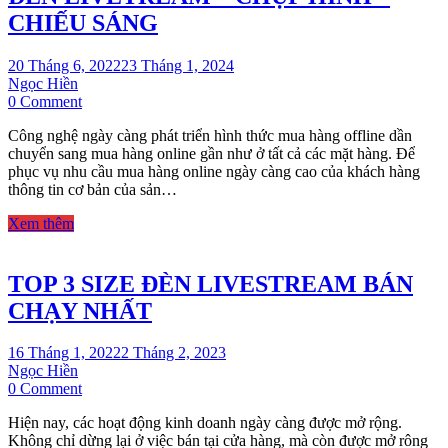
CHIẾU SÁNG
20 Tháng 6, 2022
23 Tháng 1, 2024
Ngọc Hiền
on
0 Comment
ĐÈN
Công nghệ ngày càng phát triển hình thức mua hàng offline dần
LIVETREAM
chuyển sang mua hàng online gần như ở tất cả các mặt hàng. Để
–
phục vụ nhu cầu mua hàng online ngày càng cao của khách hàng
CHỤP
thông tin cơ bản của sản…
HÌNH
–
Xem thêm
CHIẾU
SÁNG
TOP 3 SIZE ĐÈN LIVESTREAM BÁN
CHẠY NHẤT
16 Tháng 1, 2022
2 Tháng 2, 2023
Ngọc Hiền
on
0 Comment
TOP
Hiện nay, các hoạt động kinh doanh ngày càng được mở rộng.
3
Không chỉ dừng lại ở việc bán tại cửa hàng, mà còn được mở rông
SIZE