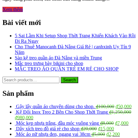
Xem thêm
Bài viết mới
5 Sai Lầm Khi Setup Shop Thời Trang Khiến Khách Vào Rồi
Đi Ra Ngay
Cho Thuê Manocanh Đà Nẵng Giá Rẻ | canhxinh Uy Tín 9
Năm
Sào kệ treo quần áo Đà Nẵng và miền Trung
Mắc treo trưng bày bikini cho shop
MẮC TREO ÁO QUẦN TRẺ EM RẺ CHO SHOP
Search
Search
for:
Sản phẩm
Gậy lấy quần áo chuyên dùng cho shop.
₫
100,000
₫
50,000
Kệ Đôi Inox Treo 2 Bên Cho Shop Thời Trang
₫
1,250,000
₫
980,000
Móc kẹp nhựa trắng, đầu móc vuông vàng
₫
8,000
₫
7,000
Dây xích treo đồ giá rẻ cho shop
₫
20,000
₫
15,000
Móc áo nữ nhựa đen, ngang vai 38cm
₫
5,000
₫
2,200