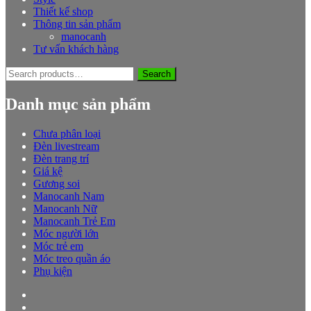
Thiết kế shop
Thông tin sản phẩm
manocanh
Tư vấn khách hàng
Search
Search
for:
Danh mục sản phẩm
Chưa phân loại
Đèn livestream
Đèn trang trí
Giá kệ
Gương soi
Manocanh Nam
Manocanh Nữ
Manocanh Trẻ Em
Móc người lớn
Móc trẻ em
Móc treo quần áo
Phụ kiện