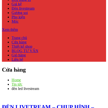
Giá kệ
Đèn livestream
Gương soi
Phụ kiện
Móc
Xem thêm
Trang chủ
Cửa hàng
Thiết kế shop
BLOG TƯ VẤN
Giỏ hàng
Liên hệ
Cửa hàng
Home
Tin tức
đèn led livestream
ĐÈN LIVETREAM – CHỤP HÌNH –