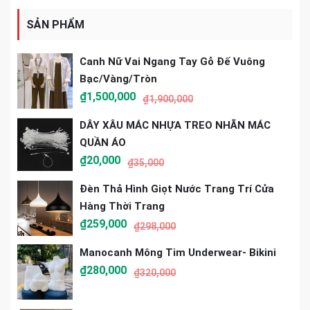
SẢN PHẨM
Canh Nữ Vai Ngang Tay Gỗ Đế Vuông
Bạc/vàng/tròn
₫
1,500,000
₫
1,900,000
DÂY XÂU MÁC NHỰA TREO NHÃN MÁC
QUẦN ÁO
₫
20,000
₫
35,000
Đèn Thả Hình Giọt Nước Trang Trí Cửa
Hàng Thời Trang
₫
259,000
₫
298,000
Manocanh Mông Tim Underwear- Bikini
₫
280,000
₫
320,000