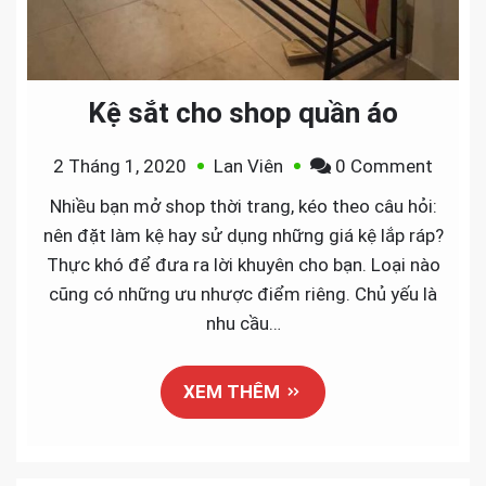
Kệ sắt cho shop quần áo
on
2 Tháng 1, 2020
Lan Viên
0 Comment
Kệ
Nhiều bạn mở shop thời trang, kéo theo câu hỏi:
sắt
nên đặt làm kệ hay sử dụng những giá kệ lắp ráp?
cho
Thực khó để đưa ra lời khuyên cho bạn. Loại nào
shop
cũng có những ưu nhược điểm riêng. Chủ yếu là
quần
nhu cầu…
áo
XEM THÊM