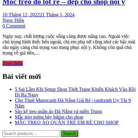
Móc treo đồ lót rẻ – đẹp cho shop nội y
10 Tháng 12, 2022
21 Tháng 1, 2024
Ngọc Hiền
on
0 Comment
Móc
Ngày nay, chất lượng cuộc sống càng được nâng cao. Ngoài việc
treo
chú trọng hình thức bên ngoài, chị em phụ nữ cũng như các bậc mài
đồ
râu ngày càng chú trọng vao trang phục nội y. Không còn quá chú
lót
trọng về giá tiền,…
rẻ
–
Xem thêm
đẹp
cho
Bài viết mới
shop
nội
y
5 Sai Lầm Khi Setup Shop Thời Trang Khiến Khách Vào Rồi
Đi Ra Ngay
Cho Thuê Manocanh Đà Nẵng Giá Rẻ | canhxinh Uy Tín 9
Năm
Sào kệ treo quần áo Đà Nẵng và miền Trung
Mắc treo trưng bày bikini cho shop
MẮC TREO ÁO QUẦN TRẺ EM RẺ CHO SHOP
Search
Search