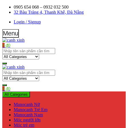
Skip
0905 654 068 – 0932 032 500
to
32 Bàu Trảng 4, Thanh Khê, Đà Nẵng
content
Login / Signup
Menu
0
₫
0
Shop bán manơcanh, phụ kiện mở shop
canh xinh
Shop bán manơcanh, phụ kiện mở shop
canh xinh
0
₫
0
All Categories
Manocanh Nữ
Manocanh Trẻ Em
Manocanh Nam
Móc người lớn
Móc trẻ em