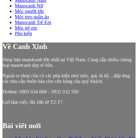
Manocanh Nam
Manocanh Nữ
Móc người lớn
Móc treo quần áo
Manocanh Trẻ Em
Móc trẻ em
Phụ kiện
Về Canh Xinh
Shop bán manơcanh lớn nhất tại Việt Nam. Cung cấp nhiều chủng
loại manơcanh đẹp rẻ bền.
Ngoài ra shop còn có các phụ kiện như móc, giá, tủ kệ…đáp ứng
các nhu cầu buôn bán cho cửa hàng của quý khách.
Hotline: 0905 654 068 – 0932 032 500
Giờ làm việc: 8h-18h từ T2-T7
Bài viết mới