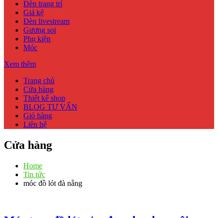
Đèn trang trí
Giá kệ
Đèn livestream
Gương soi
Phụ kiện
Móc
Xem thêm
Trang chủ
Cửa hàng
Thiết kế shop
BLOG TƯ VẤN
Giỏ hàng
Liên hệ
Cửa hàng
Home
Tin tức
móc đồ lót đà nẵng