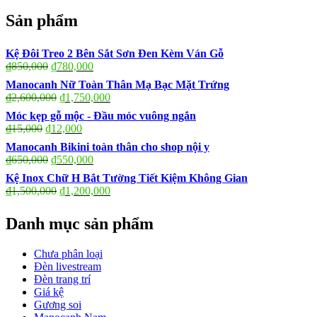
for:
Sản phẩm
Kệ Đôi Treo 2 Bên Sắt Sơn Đen Kèm Ván Gỗ
₫
850,000
₫
780,000
Manocanh Nữ Toàn Thân Mạ Bạc Mặt Trứng
₫
2,600,000
₫
1,750,000
Móc kẹp gỗ mộc - Đầu móc vuông ngắn
₫
15,000
₫
12,000
Manocanh Bikini toàn thân cho shop nội y
₫
650,000
₫
550,000
Kệ Inox Chữ H Bắt Tường Tiết Kiệm Không Gian
₫
1,500,000
₫
1,200,000
Danh mục sản phẩm
Chưa phân loại
Đèn livestream
Đèn trang trí
Giá kệ
Gương soi