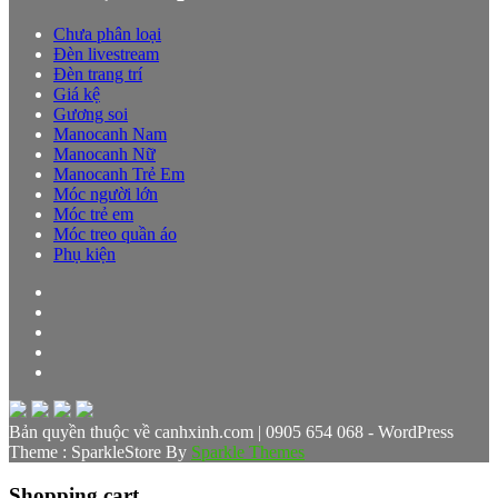
Chưa phân loại
Đèn livestream
Đèn trang trí
Giá kệ
Gương soi
Manocanh Nam
Manocanh Nữ
Manocanh Trẻ Em
Móc người lớn
Móc trẻ em
Móc treo quần áo
Phụ kiện
Bản quyền thuộc về canhxinh.com | 0905 654 068 - WordPress
Theme : SparkleStore By
Sparkle Themes
Shopping cart