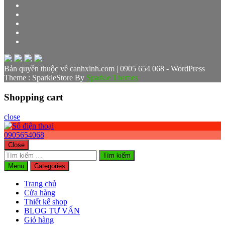
Bản quyền thuộc về canhxinh.com | 0905 654 068 - WordPress
Theme : SparkleStore By
Sparkle Themes
Shopping cart
close
0905654068
Close
Tìm
kiếm
Menu
Categories
cho:
Trang chủ
Cửa hàng
Thiết kế shop
BLOG TƯ VẤN
Giỏ hàng