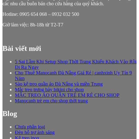
các nhu cầu buôn bán cho cửa hàng của quý khách.
Hotline: 0905 654 068 – 0932 032 500
Giờ làm việc: 8h-18h từ T2-T7
Bài viết mới
5 Sai Lầm Khi Setup Shop Thời Trang Khiến Khách Vào Rồi
Đi Ra Ngay
Cho Thuê Manocanh Đà Nẵng Giá Rẻ | canhxinh Uy Tín 9
Năm
Sào kệ treo quần áo Đà Nẵng và miền Trung
Mắc treo trưng bày bikini cho shop
MẮC TREO ÁO QUẦN TRẺ EM RẺ CHO SHOP
Manocanh trẻ em cho shop thời trang
Blog
Chưa phân loại
Đèn hỗ trợ ánh sáng
Kệ treo inox