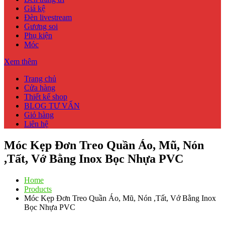
Giá kệ
Đèn livestream
Gương soi
Phụ kiện
Móc
Xem thêm
Trang chủ
Cửa hàng
Thiết kế shop
BLOG TƯ VẤN
Giỏ hàng
Liên hệ
Móc Kẹp Đơn Treo Quần Áo, Mũ, Nón
,Tất, Vớ Bằng Inox Bọc Nhựa PVC
Home
Products
Móc Kẹp Đơn Treo Quần Áo, Mũ, Nón ,Tất, Vớ Bằng Inox
Bọc Nhựa PVC