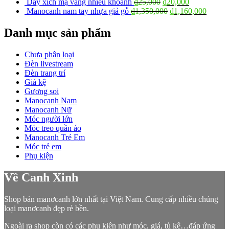
Dây xích mạ vàng nhiều khoanh
₫
25,000
₫
20,000
Manocanh nam tay nhựa giả gỗ
₫
1,350,000
₫
1,160,000
Danh mục sản phẩm
Chưa phân loại
Đèn livestream
Đèn trang trí
Giá kệ
Gương soi
Manocanh Nam
Manocanh Nữ
Móc người lớn
Móc treo quần áo
Manocanh Trẻ Em
Móc trẻ em
Phụ kiện
Về Canh Xinh
Shop bán manơcanh lớn nhất tại Việt Nam. Cung cấp nhiều chủng
loại manơcanh đẹp rẻ bền.
Ngoài ra shop còn có các phụ kiện như móc, giá, tủ kệ…đáp ứng