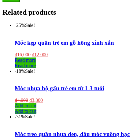
Related products
-25%
Sale!
Móc kẹp quần trẻ em gỗ hồng xinh xắn
₫
16,000
₫
12,000
Read more
Read more
-18%
Sale!
Móc nhựa bộ gấu trẻ em từ 1-3 tuổi
₫
4,000
₫
3,300
Add to cart
Add to cart
-31%
Sale!
Móc treo quần nhựa đen, đầu móc vuông bạc