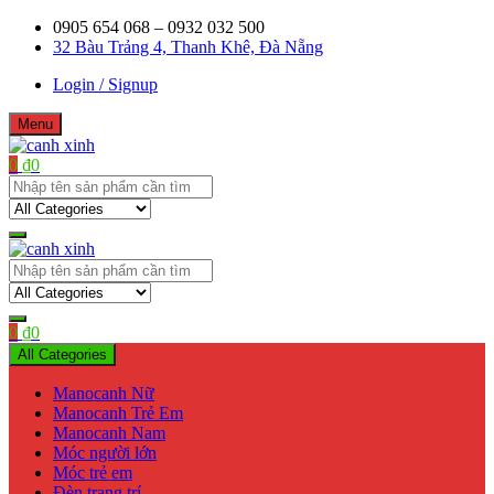
Skip
0905 654 068 – 0932 032 500
to
32 Bàu Trảng 4, Thanh Khê, Đà Nẵng
content
Login / Signup
Menu
0
₫
0
Shop bán manơcanh, phụ kiện mở shop
canh xinh
Shop bán manơcanh, phụ kiện mở shop
canh xinh
0
₫
0
All Categories
Manocanh Nữ
Manocanh Trẻ Em
Manocanh Nam
Móc người lớn
Móc trẻ em
Đèn trang trí