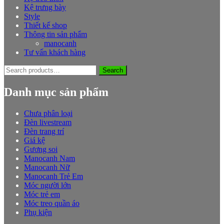
Kệ trưng bày
Style
Thiết kế shop
Thông tin sản phẩm
manocanh
Tư vấn khách hàng
Search
Search
for:
Danh mục sản phẩm
Chưa phân loại
Đèn livestream
Đèn trang trí
Giá kệ
Gương soi
Manocanh Nam
Manocanh Nữ
Manocanh Trẻ Em
Móc người lớn
Móc trẻ em
Móc treo quần áo
Phụ kiện