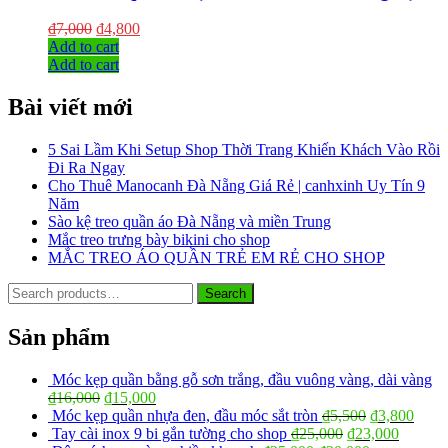
₫
7,000
₫
4,800
Add to cart
Add to cart
Bài viết mới
5 Sai Lầm Khi Setup Shop Thời Trang Khiến Khách Vào Rồi
Đi Ra Ngay
Cho Thuê Manocanh Đà Nẵng Giá Rẻ | canhxinh Uy Tín 9
Năm
Sào kệ treo quần áo Đà Nẵng và miền Trung
Mắc treo trưng bày bikini cho shop
MẮC TREO ÁO QUẦN TRẺ EM RẺ CHO SHOP
Search
Search
for:
Sản phẩm
Móc kẹp quần bằng gỗ sơn trắng, đầu vuông vàng, dài vàng
₫
16,000
₫
15,000
Móc kẹp quần nhựa đen, đầu móc sắt tròn
₫
5,500
₫
3,800
Tay cài inox 9 bi gắn tường cho shop
₫
25,000
₫
23,000