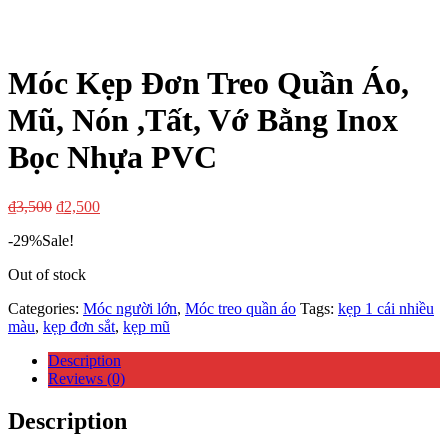
Móc Kẹp Đơn Treo Quần Áo,
Mũ, Nón ,Tất, Vớ Bằng Inox
Bọc Nhựa PVC
₫
3,500
₫
2,500
-29%
Sale!
Out of stock
Categories:
Móc người lớn
,
Móc treo quần áo
Tags:
kẹp 1 cái nhiều
màu
,
kẹp đơn sắt
,
kẹp mũ
Description
Reviews (0)
Description