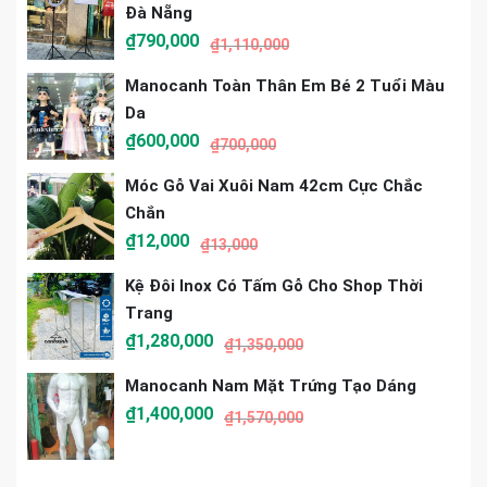
Đà Nẵng
₫
790,000
₫
1,110,000
Manocanh Toàn Thân Em Bé 2 Tuổi Màu
Da
₫
600,000
₫
700,000
Móc Gỗ Vai Xuôi Nam 42cm Cực Chắc
Chắn
₫
12,000
₫
13,000
Kệ Đôi Inox Có Tấm Gỗ Cho Shop Thời
Trang
₫
1,280,000
₫
1,350,000
Manocanh Nam Mặt Trứng Tạo Dáng
₫
1,400,000
₫
1,570,000