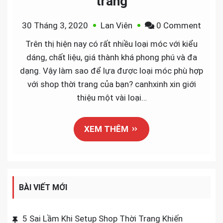
trang
on
30 Tháng 3, 2020
Lan Viên
0 Comment
Móc
Trên thị hiện nay có rất nhiều loại móc với kiểu
treo
dáng, chất liệu, giá thành khá phong phú và đa
quần
dạng. Vậy làm sao để lựa được loại móc phù hợp
áo
với shop thời trang của bạn? canhxinh xin giới
cho
thiệu một vài loại…
shop
thời
XEM THÊM
trang
BÀI VIẾT MỚI
5 Sai Lầm Khi Setup Shop Thời Trang Khiến