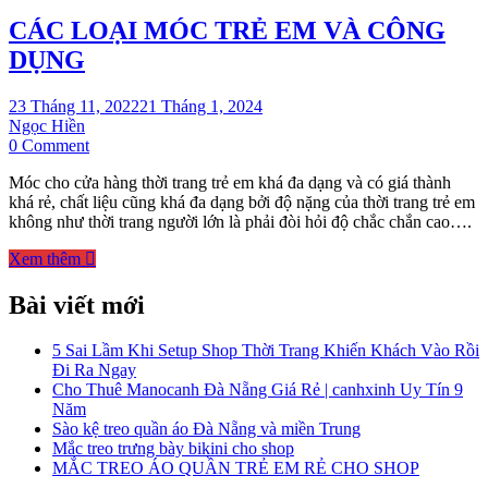
CÁC LOẠI MÓC TRẺ EM VÀ CÔNG
DỤNG
23 Tháng 11, 2022
21 Tháng 1, 2024
Ngọc Hiền
on
0 Comment
CÁC
Móc cho cửa hàng thời trang trẻ em khá đa dạng và có giá thành
LOẠI
khá rẻ, chất liệu cũng khá đa dạng bởi độ nặng của thời trang trẻ em
MÓC
không như thời trang người lớn là phải đòi hỏi độ chắc chắn cao….
TRẺ
EM
Xem thêm
VÀ
CÔNG
Bài viết mới
DỤNG
5 Sai Lầm Khi Setup Shop Thời Trang Khiến Khách Vào Rồi
Đi Ra Ngay
Cho Thuê Manocanh Đà Nẵng Giá Rẻ | canhxinh Uy Tín 9
Năm
Sào kệ treo quần áo Đà Nẵng và miền Trung
Mắc treo trưng bày bikini cho shop
MẮC TREO ÁO QUẦN TRẺ EM RẺ CHO SHOP