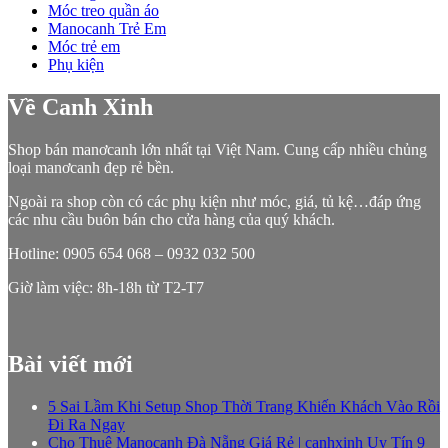
Móc treo quần áo
Manocanh Trẻ Em
Móc trẻ em
Phụ kiện
Về Canh Xinh
Shop bán manơcanh lớn nhất tại Việt Nam. Cung cấp nhiều chủng
loại manơcanh đẹp rẻ bền.
Ngoài ra shop còn có các phụ kiện như móc, giá, tủ kệ…đáp ứng
các nhu cầu buôn bán cho cửa hàng của quý khách.
Hotline: 0905 654 068 – 0932 032 500
Giờ làm việc: 8h-18h từ T2-T7
Bài viết mới
5 Sai Lầm Khi Setup Shop Thời Trang Khiến Khách Vào Rồi
Đi Ra Ngay
Cho Thuê Manocanh Đà Nẵng Giá Rẻ | canhxinh Uy Tín 9