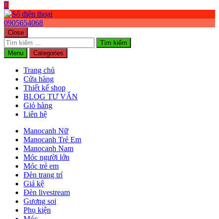
0905654068
Close
Tìm
kiếm
Menu
Categories
cho:
Trang chủ
Cửa hàng
Thiết kế shop
BLOG TƯ VẤN
Giỏ hàng
Liên hệ
Manocanh Nữ
Manocanh Trẻ Em
Manocanh Nam
Móc người lớn
Móc trẻ em
Đèn trang trí
Giá kệ
Đèn livestream
Gương soi
Phụ kiện
Móc