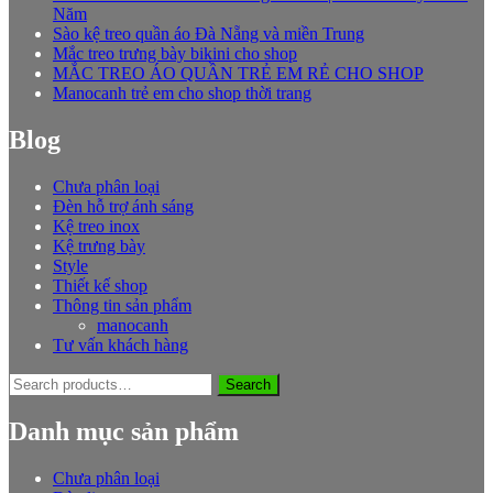
Năm
Sào kệ treo quần áo Đà Nẵng và miền Trung
Mắc treo trưng bày bikini cho shop
MẮC TREO ÁO QUẦN TRẺ EM RẺ CHO SHOP
Manocanh trẻ em cho shop thời trang
Blog
Chưa phân loại
Đèn hỗ trợ ánh sáng
Kệ treo inox
Kệ trưng bày
Style
Thiết kế shop
Thông tin sản phẩm
manocanh
Tư vấn khách hàng
Search
Search
for:
Danh mục sản phẩm
Chưa phân loại