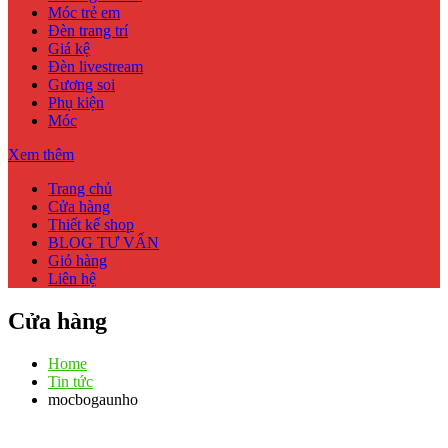
Móc trẻ em
Đèn trang trí
Giá kệ
Đèn livestream
Gương soi
Phụ kiện
Móc
Xem thêm
Trang chủ
Cửa hàng
Thiết kế shop
BLOG TƯ VẤN
Giỏ hàng
Liên hệ
Cửa hàng
Home
Tin tức
mocbogaunho