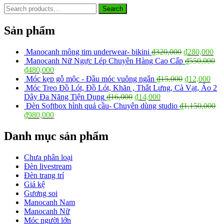
Search
Search
for:
Sản phẩm
Manocanh mông tim underwear- bikini
₫
320,000
₫
280,000
Manocanh Nữ Ngực Lép Chuyên Hàng Cao Cấp
₫
550,000
₫
480,000
Móc kẹp gỗ mộc - Đầu móc vuông ngắn
₫
15,000
₫
12,000
Móc Treo Đồ Lót, Đồ Lót, Khăn , Thắt Lưng, Cà Vạt, Áo 2
Dây Đa Năng Tiện Dụng
₫
16,000
₫
14,000
Đèn Softbox hình quả cầu- Chuyên dùng studio
₫
1,150,000
₫
980,000
Danh mục sản phẩm
Chưa phân loại
Đèn livestream
Đèn trang trí
Giá kệ
Gương soi
Manocanh Nam
Manocanh Nữ
Móc người lớn