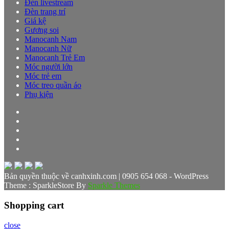
Đèn livestream
Đèn trang trí
Giá kệ
Gương soi
Manocanh Nam
Manocanh Nữ
Manocanh Trẻ Em
Móc người lớn
Móc trẻ em
Móc treo quần áo
Phụ kiện
Bản quyền thuộc về canhxinh.com | 0905 654 068 - WordPress
Theme : SparkleStore By
Sparkle Themes
Shopping cart
close