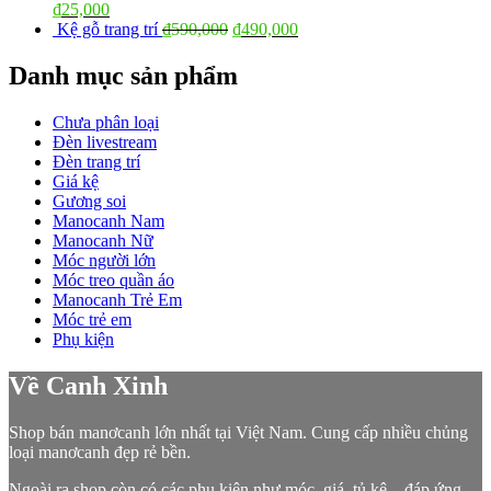
₫
25,000
Kệ gỗ trang trí
₫
590,000
₫
490,000
Danh mục sản phẩm
Chưa phân loại
Đèn livestream
Đèn trang trí
Giá kệ
Gương soi
Manocanh Nam
Manocanh Nữ
Móc người lớn
Móc treo quần áo
Manocanh Trẻ Em
Móc trẻ em
Phụ kiện
Về Canh Xinh
Shop bán manơcanh lớn nhất tại Việt Nam. Cung cấp nhiều chủng
loại manơcanh đẹp rẻ bền.
Ngoài ra shop còn có các phụ kiện như móc, giá, tủ kệ…đáp ứng