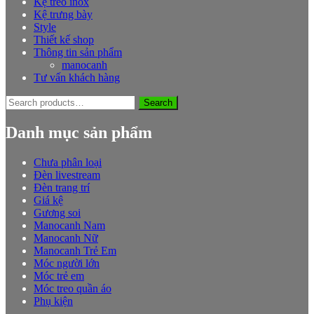
Kệ treo inox
Kệ trưng bày
Style
Thiết kế shop
Thông tin sản phẩm
manocanh
Tư vấn khách hàng
Search
Search
for:
Danh mục sản phẩm
Chưa phân loại
Đèn livestream
Đèn trang trí
Giá kệ
Gương soi
Manocanh Nam
Manocanh Nữ
Manocanh Trẻ Em
Móc người lớn
Móc trẻ em
Móc treo quần áo
Phụ kiện