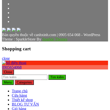
Bản quyền thuộc về canhxinh.com | 0905 654 068 - WordPress
Theme : SparkleStore By
Sparkle Themes
Shopping cart
close
0905654068
Close
Tìm
kiếm
Menu
Categories
cho:
Trang chủ
Cửa hàng
Thiết kế shop
BLOG TƯ VẤN
Giỏ hàng