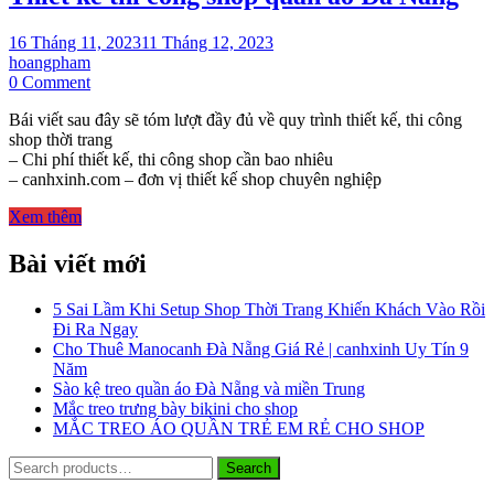
16 Tháng 11, 2023
11 Tháng 12, 2023
hoangpham
on
0 Comment
Thiết
Bái viết sau đây sẽ tóm lượt đầy đủ về quy trình thiết kế, thi công
kế
shop thời trang
thi
– Chi phí thiết kế, thi công shop cần bao nhiêu
công
– canhxinh.com – đơn vị thiết kế shop chuyên nghiệp
shop
quần
Xem thêm
áo
Đà
Bài viết mới
Nẵng
5 Sai Lầm Khi Setup Shop Thời Trang Khiến Khách Vào Rồi
Đi Ra Ngay
Cho Thuê Manocanh Đà Nẵng Giá Rẻ | canhxinh Uy Tín 9
Năm
Sào kệ treo quần áo Đà Nẵng và miền Trung
Mắc treo trưng bày bikini cho shop
MẮC TREO ÁO QUẦN TRẺ EM RẺ CHO SHOP
Search
Search
for: