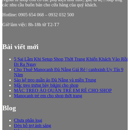
các nhu cầu buôn bán cho cửa hàng của quý khách.
Hotline: 0905 654 068 – 0932 032 500
Giờ làm việc: 8h-18h từ T2-T7
Bài viết mới
5 Sai Lầm Khi Setup Shop Thời Trang Khiến Khách Vào Rồi
Đi Ra Ngay
Cho Thuê Manocanh Đà Nẵng Giá Rẻ | canhxinh Uy Tín 9
Năm
Sào kệ treo quần áo Đà Nẵng và miền Trung
Mắc treo trưng bày bikini cho shop
MẮC TREO ÁO QUẦN TRẺ EM RẺ CHO SHOP
Manocanh trẻ em cho shop thời trang
Blog
Chưa phân loại
Đèn hỗ trợ ánh sáng