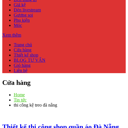
Giá kệ
Đèn livestream
Gương soi
Phụ kiện
Móc
Xem thêm
Trang chủ
Cửa hàng
Thiết kế shop
BLOG TƯ VẤN
Giỏ hàng
Liên hệ
Cửa hàng
Home
Tin tức
thi công kệ treo đà nẵng
Thiết kế thi công shop quần áo Đà Nẵng