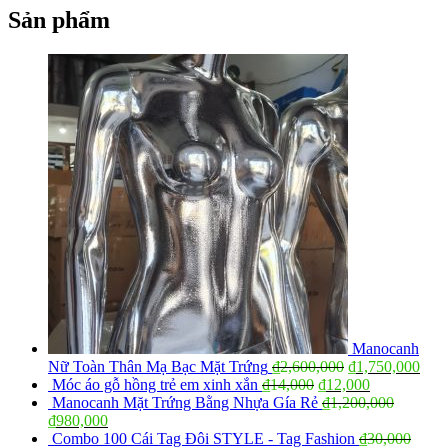
Sản phẩm
Manocanh
Nữ Toàn Thân Mạ Bạc Mặt Trứng
₫
2,600,000
₫
1,750,000
Móc áo gỗ hồng trẻ em xinh xắn
₫
14,000
₫
12,000
Manocanh Mặt Trứng Bằng Nhựa Gía Rẻ
₫
1,200,000
₫
980,000
Combo 100 Cái Tag Đôi STYLE - Tag Fashion
₫
30,000