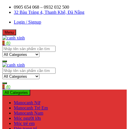
Skip
0905 654 068 – 0932 032 500
to
32 Bàu Trảng 4, Thanh Khê, Đà Nẵng
content
Login / Signup
Menu
0
₫
0
Shop bán manơcanh, phụ kiện mở shop
canh xinh
Shop bán manơcanh, phụ kiện mở shop
canh xinh
0
₫
0
All Categories
Manocanh Nữ
Manocanh Trẻ Em
Manocanh Nam
Móc người lớn
Móc trẻ em
Đèn trang trí