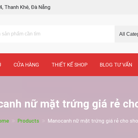
4, Thanh Khê, Đà Nẵng
Ủ
CỬA HÀNG
THIẾT KẾ SHOP
BLOG TƯ VẤN
anh nữ mặt trứng giá rẻ ch
ome
Products
Manocanh nữ mặt trứng giá rẻ cho sh