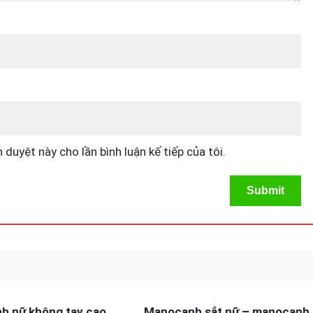
 duyệt này cho lần bình luận kế tiếp của tôi.
-31%
-20
SALE!
h nữ không tay cao
Manocanh sắt nữ – manocanh