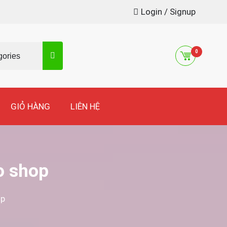
Login / Signup
0
GIỎ HÀNG
LIÊN HỆ
o shop
op