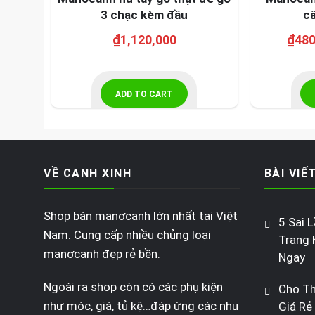
3 chạc kèm đầu
c
₫
1,120,000
₫
480
ADD TO CART
VỀ CANH XINH
BÀI VIẾ
Shop bán manơcanh lớn nhất tại Việt
5 Sai 
Nam. Cung cấp nhiều chủng loại
Trang 
manơcanh đẹp rẻ bền.
Ngay
Ngoài ra shop còn có các phụ kiện
Cho T
như móc, giá, tủ kệ…đáp ứng các nhu
Giá Rẻ