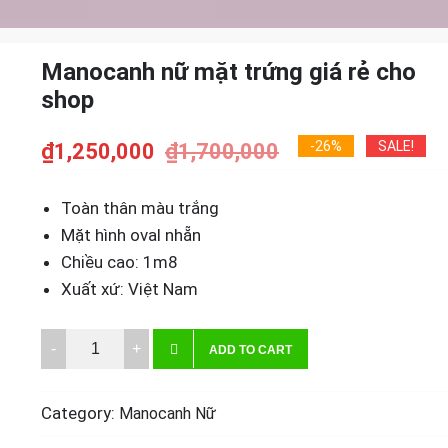
Manocanh nữ mặt trứng giá rẻ cho
shop
-26%
SALE!
₫
1,250,000
₫
1,700,000
Toàn thân màu trắng
Mặt hình oval nhẵn
Chiều cao: 1m8
Xuất xứ: Việt Nam
Manocanh
ADD TO CART
nữ
mặt
Category:
Manocanh Nữ
trứng