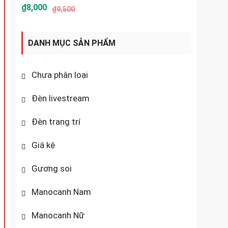
₫
8,000
₫
9,500
DANH MỤC SẢN PHẨM
Chưa phân loại
Đèn livestream
Đèn trang trí
Giá kệ
Gương soi
Manocanh Nam
Manocanh Nữ