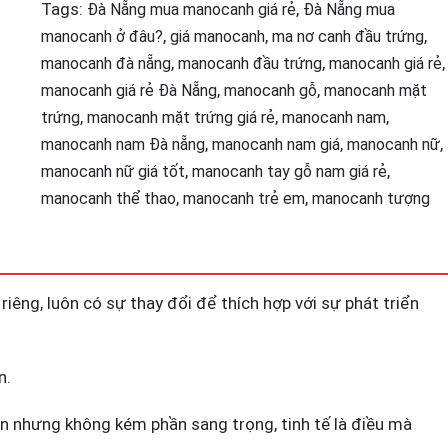
giá
Tags:
,
Đà Nẵng mua manocanh giá rẻ
Đà Nẵng mua
rẻ
,
,
,
manocanh ở đâu?
giá manocanh
ma nơ canh đầu trứng
cho
,
,
,
manocanh đà nẵng
manocanh đầu trứng
manocanh giá rẻ
shop
,
,
manocanh giá rẻ Đà Nẵng
manocanh gỗ
manocanh mặt
quantity
,
,
,
trứng
manocanh mặt trứng giá rẻ
manocanh nam
,
,
,
manocanh nam Đà nẵng
manocanh nam giá
manocanh nữ
,
,
manocanh nữ giá tốt
manocanh tay gỗ nam giá rẻ
,
,
manocanh thể thao
manocanh trẻ em
manocanh tượng
riêng, luôn có sự thay đổi để thích hợp với sự phát triển
n.
ản nhưng không kém phần sang trọng, tinh tế là điều mà