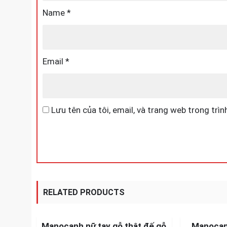
Name
*
Email
*
Lưu tên của tôi, email, và trang web trong trình
RELATED PRODUCTS
SALE!
Manocanh nữ tay gỗ thật đế gỗ
Manocan