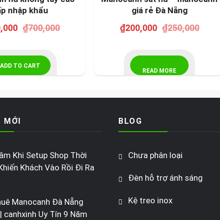
ấp nhập khẩu
giá rẻ Đà Nẵng
,000
₫
700,000
₫
200,000
₫
250,000
ADD TO CART
READ MORE
T MỚI
BLOG
Lầm Khi Setup Shop Thời
Chưa phân loại
Khiến Khách Vào Rồi Đi Ra
Đèn hỗ trợ ánh sáng
Kệ treo inox
huê Manocanh Đà Nẵng
 | canhxinh Uy Tín 9 Năm