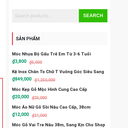
SEARCH
SẢN PHẨM
Móc Nhựa Bộ Gấu Trẻ Em Từ 3-6 Tuổi
₫
3,800
₫
5,000
Kệ Inox Chân To Chữ T Vuông Góc Siêu Sang
₫
849,000
₫
1,250,000
Móc Kẹp Gỗ Mộc Hình Cung Cao Cấp
₫
20,000
₫
25,000
Móc Áo Nữ Gỗ Sồi Nâu Cao Cấp, 38cm
₫
12,000
₫
21,000
Móc Gỗ Vai Tre Nâu 38m, Sang Xịn Cho Shop