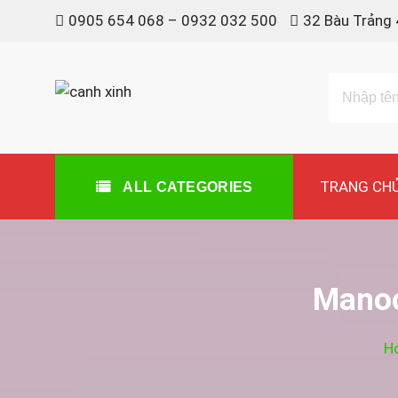
Skip
0905 654 068 – 0932 032 500
32 Bàu Trảng 
to
content
canh xinh
Shop bán manơcanh, phụ kiện mở shop
TRANG CH
ALL CATEGORIES
Manoc
H