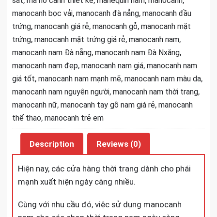
sắt
ma nơ canh thiết kế
manequin nam
manocanh
trang
,
,
manocanh bọc vải
manocanh đà nẵng
manocanh đầu
quantity
,
,
,
trứng
manocanh giá rẻ
manocanh gỗ
manocanh mặt
,
,
,
trứng
manocanh mặt trứng giá rẻ
manocanh nam
,
,
manocanh nam Đà nẵng
manocanh nam Đà Nxăng
,
,
manocanh nam đẹp
manocanh nam giá
manocanh nam
,
,
,
giá tốt
manocanh nam mạnh mẽ
manocanh nam màu da
,
,
manocanh nam nguyên người
manocanh nam thời trang
,
,
manocanh nữ
manocanh tay gỗ nam giá rẻ
manocanh
,
thể thao
manocanh trẻ em
Description
Reviews (0)
Hiện nay, các cửa hàng thời trang dành cho phái
mạnh xuất hiện ngày càng nhiều.
Cùng với nhu cầu đó, việc sử dụng manocanh