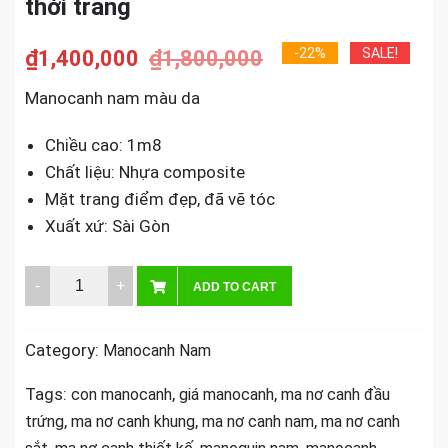
thời trang
-22%
SALE!
₫
1,400,000
₫
1,800,000
Manocanh nam màu da
Chiều cao: 1m8
Chất liệu: Nhựa composite
Mặt trang điểm đẹp, đã vẽ tóc
Xuất xứ: Sài Gòn
Manocanh
ADD TO CART
nam
màu
Category:
Manocanh Nam
da
cho
Tags:
,
,
con manocanh
giá manocanh
ma nơ canh đầu
shop
,
,
,
trứng
ma nơ canh khung
ma nơ canh nam
ma nơ canh
thời
,
,
,
,