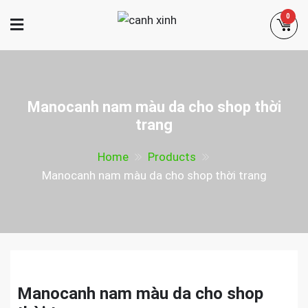
Skip
0
to
canh xinh
content
Shop bán manơcanh, phụ kiện mở
shop
Manocanh nam màu da cho shop thời
trang
Home
Products
Manocanh nam màu da cho shop thời trang
Manocanh nam màu da cho shop