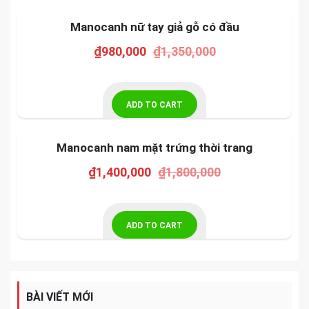
-27%
SALE!
Manocanh nữ tay giả gỗ có đầu
₫
980,000
₫
1,350,000
ADD TO CART
-22%
SALE!
Manocanh nam mặt trứng thời trang
₫
1,400,000
₫
1,800,000
ADD TO CART
BÀI VIẾT MỚI