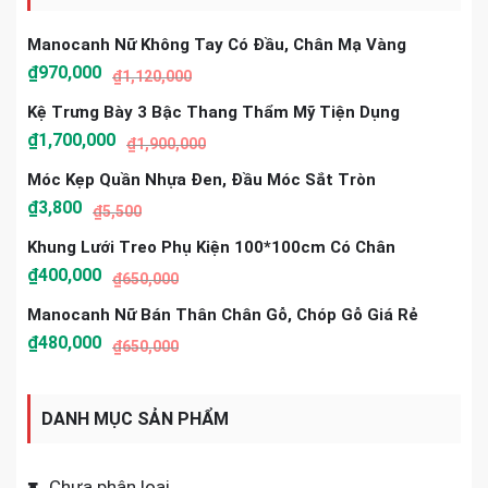
Manocanh Nữ Không Tay Có Đầu, Chân Mạ Vàng
₫
970,000
₫
1,120,000
Kệ Trưng Bày 3 Bậc Thang Thẩm Mỹ Tiện Dụng
₫
1,700,000
₫
1,900,000
Móc Kẹp Quần Nhựa Đen, Đầu Móc Sắt Tròn
₫
3,800
₫
5,500
Khung Lưới Treo Phụ Kiện 100*100cm Có Chân
₫
400,000
₫
650,000
Manocanh Nữ Bán Thân Chân Gỗ, Chóp Gỗ Giá Rẻ
₫
480,000
₫
650,000
DANH MỤC SẢN PHẨM
Chưa phân loại