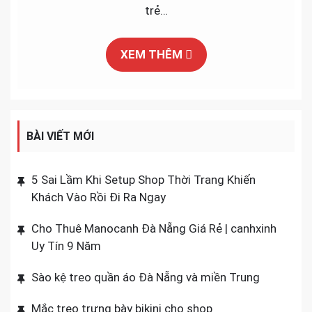
Áo
trẻ…
Giá
Tốt
XEM THÊM
Cho
Shop
Nam
BÀI VIẾT MỚI
5 Sai Lầm Khi Setup Shop Thời Trang Khiến
Khách Vào Rồi Đi Ra Ngay
Cho Thuê Manocanh Đà Nẵng Giá Rẻ | canhxinh
Uy Tín 9 Năm
Sào kệ treo quần áo Đà Nẵng và miền Trung
Mắc treo trưng bày bikini cho shop