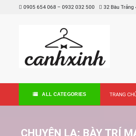
Skip
0905 654 068 – 0932 032 500
32 Bàu Trảng 
to
content
canh xinh
Shop bán manơcanh, phụ kiện mở shop
TRANG CH
ALL CATEGORIES
CHUYỆN LẠ: BÀY TRÍ 