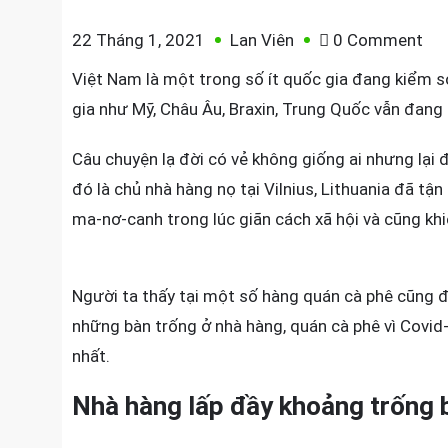
on
22 Tháng 1, 2021
Lan Viên
0 Comment
CH
Việt Nam là một trong số ít quốc gia đang kiểm so
LẠ:
gia như Mỹ, Châu Âu, Braxin, Trung Quốc vẫn đang 
BÀ
TRÍ
Câu chuyện lạ đời có vẻ không giống ai nhưng lại
MA
đó là chủ nhà hàng nọ tại Vilnius, Lithuania đã t
NƠ
ma-nơ-canh trong lúc giãn cách xã hội và cũng kh
CA
TẠ
KH
Người ta thấy tại một số hàng quán cà phê cũng 
KHÍ
những bàn trống ở nhà hàng, quán cà phê vì Covid
QU
nhất.
ĂN
TH
Nhà hàng lấp đầy khoảng trống
CO
19