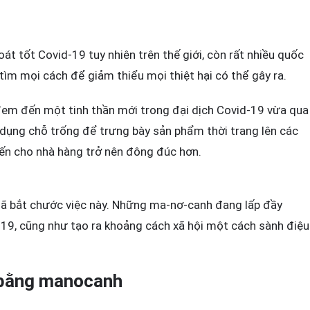
UYỆN
át tốt Covid-19 tuy nhiên trên thế giới, còn rất nhiều quốc
tìm mọi cách để giảm thiểu mọi thiệt hại có thể gây ra.
Y
 đem đến một tinh thần mới trong đại dịch Covid-19 vừa qua
-
ận dụng chỗ trống để trưng bày sản phẩm thời trang lên các
-
iến cho nhà hàng trở nên đông đúc hơn.
NH
O
ÔNG
đã bắt chước việc này. Những ma-nơ-canh đang lấp đầy
-19, cũng như tạo ra khoảng cách xã hội một cách sành điệu
ÁN
ỜI
 bằng manocanh
VID-