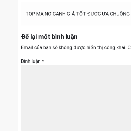
Điều
TOP MA NƠ CANH GIÁ TỐT ĐƯỢC ƯA CHUỘNG
hướng
bài
Để lại một bình luận
viết
Email của bạn sẽ không được hiển thị công khai.
C
Bình luận
*