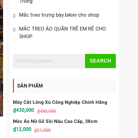
Trung
Mắc treo trưng bày bikini cho shop
MẮC TREO ÁO QUẦN TRẺ EM RẺ CHO
SHOP
SEARCH
SẢN PHẨM
Máy Cắt Lông Xù Công Nghiệp Chính Hãng
₫
430,000
₫
480,000
Móc Áo Nữ Gỗ Sồi Nâu Cao Cấp, 38cm
₫
12,000
₫
21,000