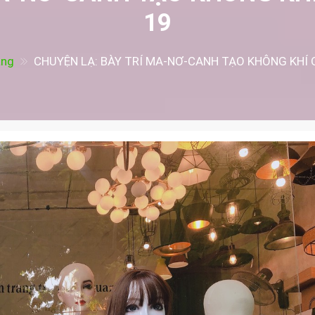
19
àng
CHUYỆN LẠ: BÀY TRÍ MA-NƠ-CANH TẠO KHÔNG KHÍ 