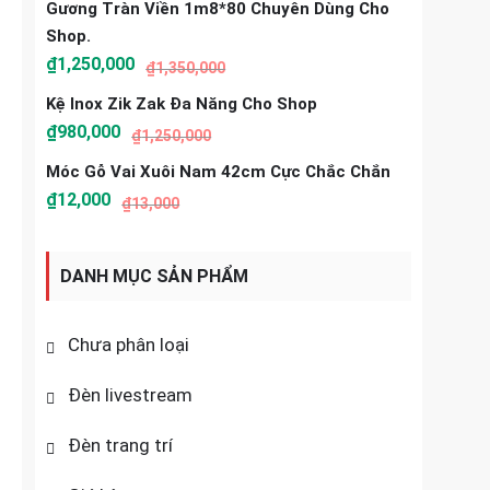
Gương Tràn Viền 1m8*80 Chuyên Dùng Cho
Shop.
₫
1,250,000
₫
1,350,000
Kệ Inox Zik Zak Đa Năng Cho Shop
₫
980,000
₫
1,250,000
Móc Gỗ Vai Xuôi Nam 42cm Cực Chắc Chắn
₫
12,000
₫
13,000
DANH MỤC SẢN PHẨM
Chưa phân loại
Đèn livestream
Đèn trang trí