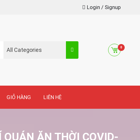
Login / Signup
0
All Categories
GIỎ HÀNG
LIÊN HỆ
 QUÁN ĂN THỜI COVID-