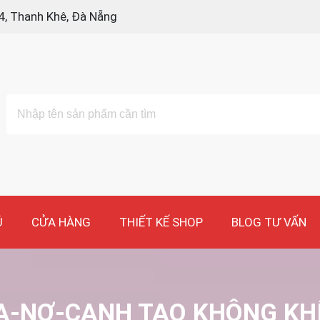
4, Thanh Khê, Đà Nẵng
Ủ
CỬA HÀNG
THIẾT KẾ SHOP
BLOG TƯ VẤN
MA-NƠ-CANH TẠO KHÔNG KHÍ