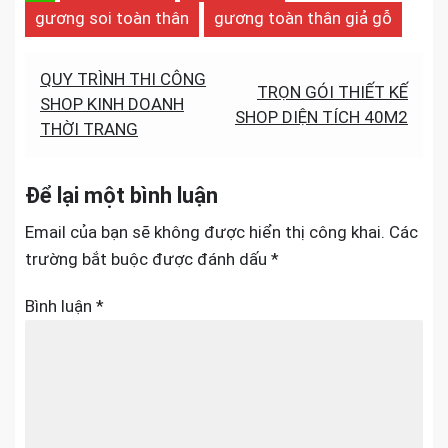
gương soi toàn thân
gương toàn thân giả gỗ
Điều
QUY TRÌNH THI CÔNG
TRỌN GÓI THIẾT KẾ
SHOP KINH DOANH
hướng
SHOP DIỆN TÍCH 40M2
THỜI TRANG
bài
viết
Để lại một bình luận
Email của bạn sẽ không được hiển thị công khai.
Các
trường bắt buộc được đánh dấu
*
Bình luận
*