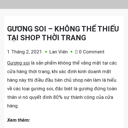
GƯƠNG SOI – KHÔNG THỂ THIẾU
TẠI SHOP THỜI TRANG
on
1 Tháng 2, 2021
Lan Viên
0 Comment
GƯƠNG
Gương soi
là sản phẩm không thể vắng mặt tại các
SOI
cửa hàng thời trang, khi xác định kinh doanh mặt
–
hàng này thì điều đầu tiên chủ shop nên làm là hiểu
KHÔNG
về các loại gương soi, đặc biệt là gương đứng toàn
THỂ
thân vì nó quyết đinh 80% sự thành công của cửa
THIẾU
TẠI
hàng.
SHOP
Xem thêm:
THỜI