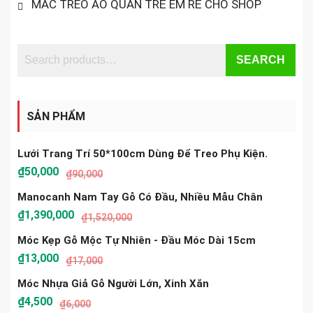
MẮC TREO ÁO QUẦN TRẺ EM RẺ CHO SHOP
SEARCH
SẢN PHẨM
Lưới Trang Trí 50*100cm Dùng Để Treo Phụ Kiện.
₫
50,000
₫
90,000
Manocanh Nam Tay Gỗ Có Đầu, Nhiều Mẫu Chân
₫
1,390,000
₫
1,520,000
Móc Kẹp Gỗ Mộc Tự Nhiên - Đầu Móc Dài 15cm
₫
13,000
₫
17,000
Móc Nhựa Giả Gỗ Người Lớn, Xinh Xắn
₫
4,500
₫
6,000