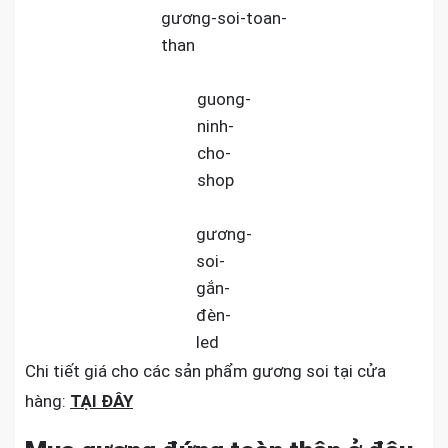
gương-soi-toan-
than
guong-
ninh-
cho-
shop
gương-
soi-
gắn-
đèn-
led
Chi tiết giá cho các sản phẩm gương soi tại cửa
hàng:
TẠI ĐÂY