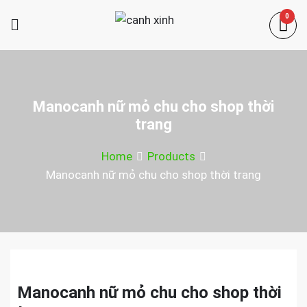
Skip
0
to
canh xinh
content
Shop bán manơcanh, phụ kiện mở
shop
Manocanh nữ mỏ chu cho shop thời
trang
Home
Products
Manocanh nữ mỏ chu cho shop thời trang
Manocanh nữ mỏ chu cho shop thời