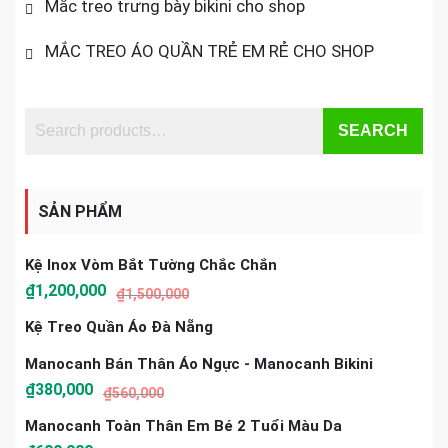
Mắc treo trưng bày bikini cho shop
MẮC TREO ÁO QUẦN TRẺ EM RẺ CHO SHOP
SEARCH
SẢN PHẨM
Kệ Inox Vòm Bắt Tường Chắc Chắn
₫
1,200,000
₫
1,500,000
Kệ Treo Quần Áo Đà Nẵng
Manocanh Bán Thân Áo Ngực - Manocanh Bikini
₫
380,000
₫
560,000
Manocanh Toàn Thân Em Bé 2 Tuổi Màu Da