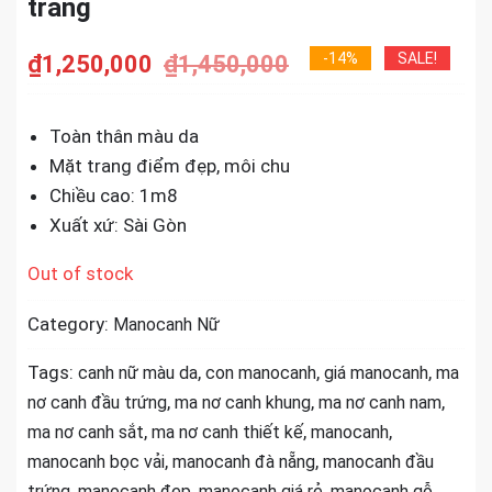
trang
-14%
SALE!
₫
1,250,000
₫
1,450,000
Toàn thân màu da
Mặt trang điểm đẹp, môi chu
Chiều cao: 1m8
Xuất xứ: Sài Gòn
Out of stock
Category:
Manocanh Nữ
Tags:
,
,
,
canh nữ màu da
con manocanh
giá manocanh
ma
,
,
,
nơ canh đầu trứng
ma nơ canh khung
ma nơ canh nam
,
,
,
ma nơ canh sắt
ma nơ canh thiết kế
manocanh
,
,
manocanh bọc vải
manocanh đà nẵng
manocanh đầu
,
,
,
,
trứng
manocanh đẹp
manocanh giá rẻ
manocanh gỗ