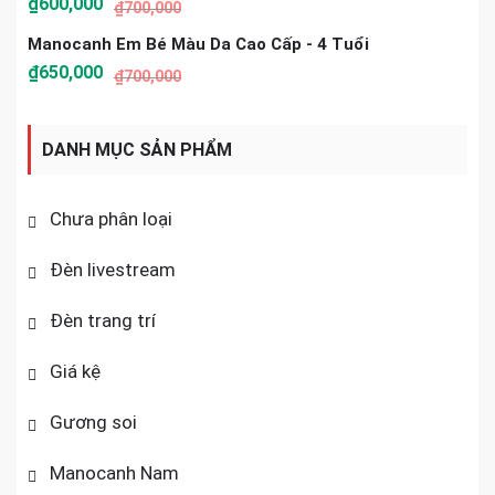
₫
600,000
₫
700,000
Manocanh Em Bé Màu Da Cao Cấp - 4 Tuổi
₫
650,000
₫
700,000
DANH MỤC SẢN PHẨM
Chưa phân loại
Đèn livestream
Đèn trang trí
Giá kệ
Gương soi
Manocanh Nam